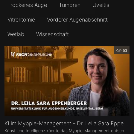
Trockenes Auge
Tumoren
Uveitis
Vitrektomie
Vorderer Augenabschnitt
Wetlab
Wissenschaft
53
KI im Myopie-Management – Dr. Leila Sara Eppenberger
Künstliche Intelligenz könnte das Myopie-Management entscheidend verändern – von der Risikoeinschätzung bis zur individualisierten Therapie. Dr. Leila Sara Eppenberger, Universitätsklinik für Augenheilkunde, Inselspital Bern, erklärt, welche Rolle KI bei der Risikoeinschätzung und der Identifikation gefährdeter Kinder spielen kann. Zudem berichtet sie, welche KI-Biomarker aus OCT-Angiographie-Daten vielversprechend sind und welche Anwendungen bald im klinischen Alltag ankommen könnten.