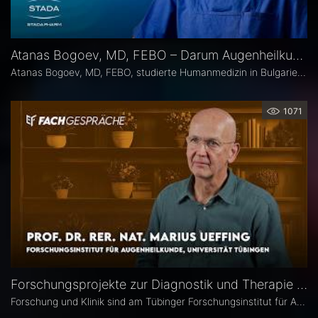
Atanas Bogoev, MD, FEBO – Darum Augenheilkunde
Atanas Bogoev, MD, FEBO, studierte Humanmedizin in Bulgarien und begann dort seine ärztliche Laufbahn. 2021 wurde er mit dem Young Scientist Award der Bulgarian Glaucoma Society ausgezeichnet. Seine fachärztliche Tätigkeit in der Augenheilkunde setzte er 2021 an der Universitätsaugenklinik Bochum fort, mit einem besonderen Schwerpunkt auf der Diagnostik und Therapie des Glaukoms. Heute ist er Oberarzt an der Universitätsaugenklinik Bochum. Er Ist Mitbegründer der Plattform Ophthalmology24.
1071
Forschungsprojekte zur Diagnostik und Therapie degenerativer Netzhauterkrankungen – Prof. Marius Ueffing
Forschung und Klinik sind am Tübinger Forschungsinstitut für Augenheilkunde eng verzahnt. Gerade laufen hier zwei große Projekte zur Diagnostik und Therapie degenerativer Netzhauterkrankungen. Im Interview spricht Institutsleiter Prof. Dr. rer. nat. Marius Ueffing über deren Fragestellungen und Ziele, neuartige Wirkstoffe für den klinischen Einsatz sowie den spezifischen Forschungsansatz in Tübingen.