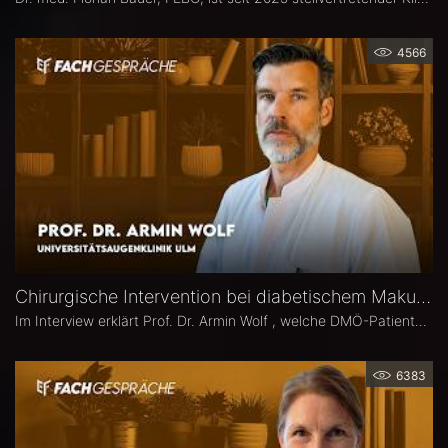
4566
Chirurgische Intervention bei diabetischem Makulaödem – Prof. Dr. Armin Wolf
Im Interview erklärt Prof. Dr. Armin Wolf , welche DMÖ-Patienten am ehesten von einer Operation profitieren, welche Bedeutung das ILM-Peeling für anatomische und funktionelle Ergebnisse hat und in welchen Fällen ein chirurgisches Vorgehen bei DMÖ in Betracht gezogen werden sollte.
6383