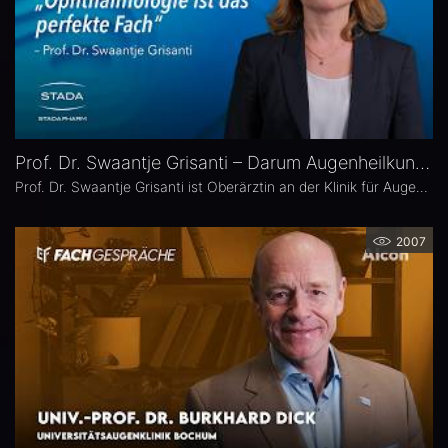
Prof. Dr. Swaantje Grisanti – Darum Augenheilkunde
Prof. Dr. Swaantje Grisanti ist Oberärztin an der Klinik für Augenheilkunde des Universitätsklinikums Schleswig-Holstein (UKSH), Campus Lübeck. Ihr Schwerpunkt liegt im Bereich Glaukom bzw. Glaukomchirurgie.
2007