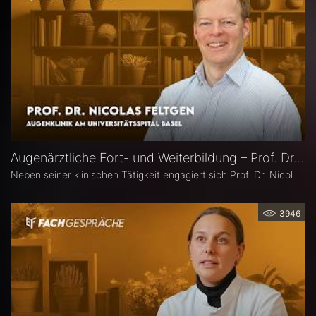
Augenärztliche Fort- und Weiterbildung – Prof. Dr. Nicolas Feltgen
Neben seiner klinischen Tätigkeit engagiert sich Prof. Dr. Nicolas Feltgen besonders in der Lehre und steht der DOG-AG Lehre vor. Im Interview spricht er über die Stärken, aber auch den Optimierungsbedarf des aktuellen Weiterbildungssystems in der Augenheilkunde und erläutert, warum operative Erfahrungen im Ausland aus seiner Sicht eine sinnvolle Ergänzung sind.
3946