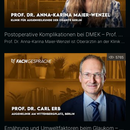
Postoperative Komplikationen bei DMEK – Prof. Dr. Anna-Karina Maier-Wenzel
Prof. Dr. Anna-Karina Maier-Wenzel ist Oberärztin an der Klinik für Augenheilkunde der Charité Berlin. Ihr augenchirurgischer Schwerpunkt liegt auf Eingriffen am Vorderabschnitt. Im Eyefox-Interview erläutert sie, welchen Einfluss Donorfaktoren und unterschiedliche Aufbereitungsformen bei der DMEK auf die postoperativen Ergebnisse haben, bei welchen Patientengruppen nach DMEK häufiger Komplikationen auftreten und wie die Nachsorge an der Augenklinik der Charité organisiert ist.
5765
Ernährung und Umweltfaktoren beim Glaukom – Prof. Dr. Carl Erb