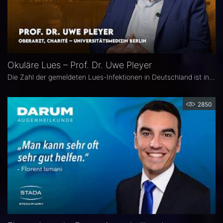
Okuläre Lues – Prof. Dr. Uwe Pleyer
Die Zahl der gemeldeten Lues-Infektionen in Deutschland ist in den vergangenen Jahren kontinuierlich angestiegen und erreichte 2024 einen neuen Höchststand. Aufgrund des vielgestaltigen klinischen Erscheinungsbildes gilt die okuläre Lues als „Chamäleon der Augenheilkunde" und wird nicht selten erst verzögert diagnostiziert.
2850