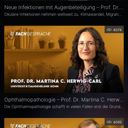
Neue Infektionen mit Augenbeteiligung – Prof. Dr. Uwe Pleyer
Okuläre Infektionen nehmen weltweit zu. Klimawandel, Migration und globale Mobilität begünstigen die Ausbreitung von hierzulande bislang seltener Erreger – und damit auch das vermehrte Auftreten neuer Infektionskrankheiten mit potenzieller Augenbeteiligung in Mitteleuropa, etwa Dengue- und Chikungunya-Fieber oder West-Nil-Virus-Infektionen. Prof. Dr. Uwe Pleyer erläutert, welche diagnostischen und therapeutischen Herausforderungen sich daraus für Augenärztinnen und Augenärzte ergeben.
4074
Ophthalmopathologie – Prof. Dr. Martina C. Herwig-Carl
Die Ophthalmopathologie schafft in vielen Fällen erst die Grundlage für eine sichere Diagnose und eine optimale Therapieplanung. Prof. Dr. Martina C. Herwig-Carl leitet die Sektion Ophthalmopathologie an der Universitätsaugenklinik Bonn. Sie erläutert, was sie an ihrem Fach fasziniert, welchen spezifischen Beitrag es insbesondere in der Ophthalmoonkologie leistet und warum die Ophthalmopathologie auch im Zeitalter hochauflösender Bildgebung unverzichtbar bleibt.
4065