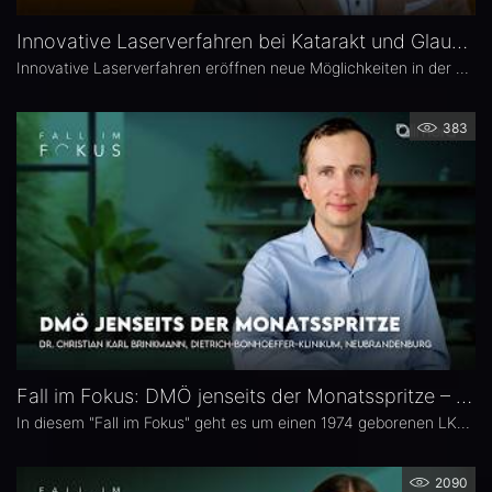
Innovative Laserverfahren bei Katarakt und Glaukom – Univ.-Prof. Dr. Burkhard Dick
Innovative Laserverfahren eröffnen neue Möglichkeiten in der Katarakt- und Glaukomchirurgie. Univ.-Prof. Dr. Burkhard Dick, Universitätsaugenklinik Bochum, berichtet über seine langjährige Erfahrung mit dem Femtosekundenlaser, aktuelle Entwicklungen in der refraktiven Chirurgie und die direkte selektive Lasertrabekuloplastik (DSLT). Außerdem erläutert er, welche Patienten von den neuen Verfahren profitieren und was er von kombinierten Eingriffen hält.
383
Fall im Fokus: DMÖ jenseits der Monatsspritze – Dr. Christian Karl Brinkmann
In diesem "Fall im Fokus" geht es um einen 1974 geborenen LKW-Fahrer mit diabetischem Makulaödem, der sich 2021 erstmals bei Dr. Christian Karl Brinkmann am Dietrich Bonhoeffer Klinikum in Neubrandenburg vorstellte – mit subjektiv störenden Schatten und einer unscharfen Wahrnehmung von Verkehrszeichen.
2090