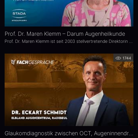
Prof. Dr. Maren Klemm – Darum Augenheilkunde
Prof. Dr. Maren Klemm ist seit 2003 stellvertretende Direktorin der Universitäts-Augenklinik Hamburg Eppendorf und leitet dort den Bereich Glaukom. Ihr Schwerpunkt liegt auf der Chirurgie des gesamten vorderen Augenabschnittes, insbesondere der Glaukom-, refraktiven und Hornhaut-Chirurgie.
1744
Glaukomdiagnostik zwischen OCT, Augeninnendruck und Gesichtsfeld – Dr. Eckart Schmidt