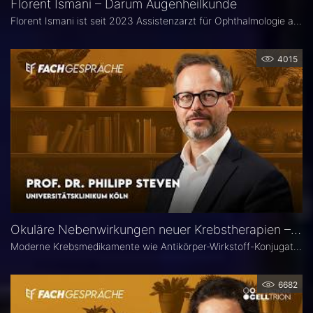
Florent Ismani – Darum Augenheilkunde
Florent Ismani ist seit 2023 Assistenzarzt für Ophthalmologie am Augenzentrum Schleswig-Holstein. Sein Medizinstudium absolvierte er am Universitätsklinikum Hamburg-Eppendorf.
4015
Okuläre Nebenwirkungen neuer Krebstherapien – Prof. Dr. Philipp Steven
Moderne Krebsmedikamente wie Antikörper-Wirkstoff-Konjugate (ADCs) können massive toxische Veränderungen an der Hornhaut hervorrufen. Augenärztliche Kontrollen vor und während der Therapie sind deshalb besonders wichtig. Prof. Dr. Philipp Steven, Experte für Erkrankungen der Augenoberfläche an der Uniklinik Köln, erklärt, welche präventiven und therapeutischen Optionen zur Verfügung stehen und wie Ophthalmologen in die interdisziplinäre Betreuung der Krebspatienten integriert werden sollten.
6682