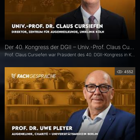
Der 40. Kongress der DGII – Univ.-Prof. Claus Cursiefen
Prof. Claus Cursiefen war Präsident des 40. DGII-Kongress in Köln. Im Interview zieht er Bilanz und spricht über spannende Entwicklungen in der Hornhautchirurgie wie CAIRS und EndoArt, die zunehmende Verzahnung von Kataraktchirurgie mit Hornhaut-, Netzhaut- und Glaukomchirurgie sowie die Ausbildung des ophthalmochirurgischen Nachwuchses.
4552