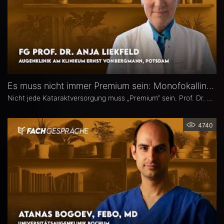
Es muss nicht immer Premium sein: Monofokallinsen – Prof. Dr. Anja Liekfeld
Nicht jede Kataraktversorgung muss „Premium“ sein. Prof. Dr. Anja Liekfeld, Chefärztin der Augenklinik am Klinikum Ernst von Bergmann in Potsdam, erläutert, warum klassische Monofokallinsen trotz einer wachsenden Zahl an Sonderlinsen weiterhin eine überzeugende Wahl sind, für welche Patienten sie klare Vorteile bieten, wie Erwartungen realistisch gesteuert werden können und welche Entwicklungen sie in den kommenden Jahren in Sachen Monofokallinsen erwartet.
4740