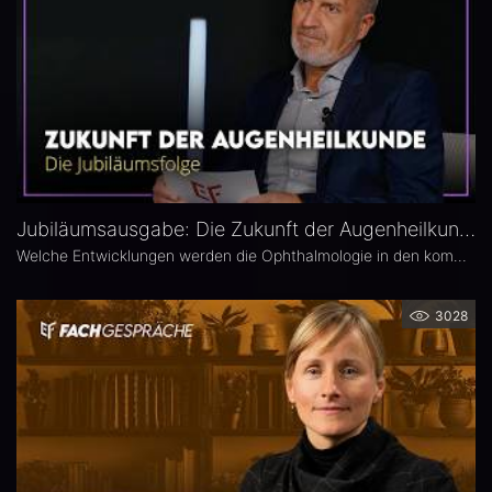
Jubiläumsausgabe: Die Zukunft der Augenheilkunde – Das 25. Ophthalmologische Quartett
Welche Entwicklungen werden die Ophthalmologie in den kommenden Jahren prägen? Die 25. Ausgabe des EYEFOX Talk Formats verbindet Rückblick und Ausblick und spannt den Bogen von prägenden Innovationen der vergangenen Jahre bis zu den Zukunftsthemen der Ophthalmologie. Im Fokus stehen aktuelle Entwicklungen in den Bereichen Netzhaut, Glaukom, Kataraktchirurgie und IOL sowie okuläre Tumoren.
3028