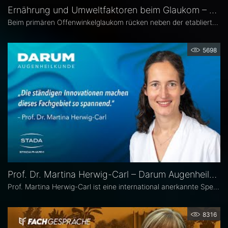
Ernährung und Umweltfaktoren beim Glaukom – Prof. Dr. Carl Erb
Beim primären Offenwinkelglaukom rücken neben der etablierten Senkung des Augeninnendrucks rücken zunehmend auch potenzielle unterstützende Ansätze wie antioxidative Nährstoffe, Vitamine sowie Lebensstil- und Umweltfaktoren in den wissenschaftlichen Fokus. Prof. Dr. Carl Erb, Ärztlicher Leiter der Augenklinik am Wittenbergplatz in Berlin, erläutert im Interview mit Eyefox, welchen Einfluss diese Faktoren auf Pathogenese und Progression des Glaukoms haben könnten.
5698
Prof. Dr. Martina Herwig-Carl – Darum Augenheilkunde
Prof. Martina Herwig-Carl ist eine international anerkannte Spezialistin auf dem Gebiet der Ophthalmopathologie und Erkrankungen des vorderen Augenabschnitts. Sie ist Oberärztin an der Universitätsaugenklinik Bonn, wo sie sich der klinischen und chirurgischen Versorgung von Erkrankungen des vorderen Augenabschnitts, einschließlich der Lid- und Hornhautchirurgie, widmet. Zudem leitet sie die Sektion Ophthalmopathologie.
8316