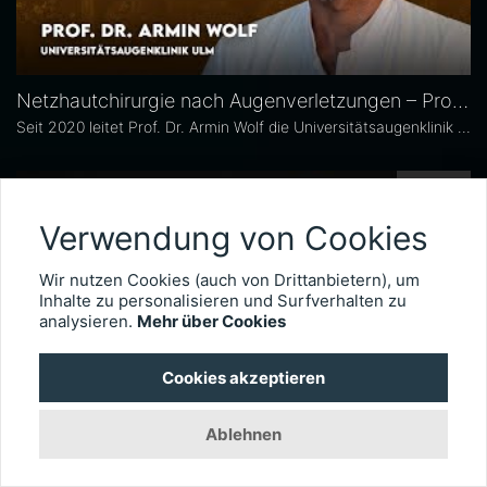
Netzhautchirurgie nach Augenverletzungen – Prof. Dr. Armin Wolf
Seit 2020 leitet Prof. Dr. Armin Wolf die Universitätsaugenklinik in Ulm. Der international anerkannte Netzhautchirurg verfügt über besondere Expertise in der Behandlung komplexer Fälle, wie etwa schwere Augenverletzungen. Im Interview erläutert er, wie wichtig das Timing der Operation für die Visusprognose bei traumatischen Netzhautablösungen ist, wie er intraokulare Fremdkörper behandelt und welche technischen Entwicklungen die Versorgung okulärer Traumata künftig weiter verbessern könnten.
3009
Verwendung von Cookies
Wir nutzen Cookies (auch von Drittanbietern), um
Inhalte zu personalisieren und Surfverhalten zu
analysieren.
Mehr über Cookies
Cookies akzeptieren
Ablehnen
Biomarker verstehen: Wegweiser bei DMÖ – Das Ophthalmologische Quartett | Folge 24
Bei einem Diabetischen Makulaödem (DMÖ) zeigen Biomarker frühe Schädigungen an. Und sie tragen dazu bei, das Progressionsrisiko besser einzuschätzen sowie Therapieentscheid. Anhand von vier Fällen wird in der 24. Ausgabe des Ophthalmologischen Quartetts besprochen, wie Biomarker dabei helfen, bei DMÖ-Patienten Therapieplanung und Monitoring zu optimieren.