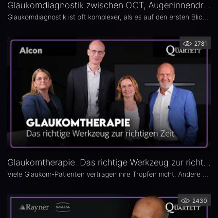
Glaukomdiagnostik zwischen OCT, Augeninnendruck und Gesichtsfeld – Dr. Eckart Schmidt
Glaukomdiagnostik ist oft komplexer, als es auf den ersten Blick scheint. Dr. Eckart Schmidt vom ELBLAND Augenzentrum in Radebeul spricht über die wichtigsten Untersuchungen, die Rolle von OCT sowie über typische Fallstricke in Diagnostik und Verlaufskontrolle.
2781
Glaukomtherapie. Das richtige Werkzeug zur richtigen Zeit – Das 26. Ophthalmologische Quartett
Viele Glaukom-Patienten vertragen ihre Tropfen nicht. Andere nehmen sie erst gar nicht. In der neuen Ausgabe des Opthalmologischen Quartetts geht es um Alternativen zur Tropftherapie – moderne, schonende Verfahren wie die direkte selektive Lasertrabekuloplastik (DSLT) oder MIGS.
2430