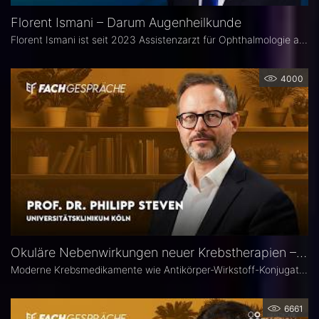
Florent Ismani – Darum Augenheilkunde
Florent Ismani ist seit 2023 Assistenzarzt für Ophthalmologie am Augenzentrum Schleswig-Holstein. Sein Medizinstudium absolvierte er am Universitätsklinikum Hamburg-Eppendorf.
4000
Okuläre Nebenwirkungen neuer Krebstherapien – Prof. Dr. Philipp Steven
Moderne Krebsmedikamente wie Antikörper-Wirkstoff-Konjugate (ADCs) können massive toxische Veränderungen an der Hornhaut hervorrufen. Augenärztliche Kontrollen vor und während der Therapie sind deshalb besonders wichtig. Prof. Dr. Philipp Steven, Experte für Erkrankungen der Augenoberfläche an der Uniklinik Köln, erklärt, welche präventiven und therapeutischen Optionen zur Verfügung stehen und wie Ophthalmologen in die interdisziplinäre Betreuung der Krebspatienten integriert werden sollten.
6661