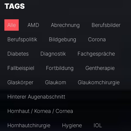
TAGS
Alle
AMD
Abrechnung
Berufsbilder
Berufspolitik
Bildgebung
Corona
Diabetes
Diagnostik
Fachgespräche
Fallbeispiel
Fortbildung
Gentherapie
Glaskörper
Glaukom
Glaukomchirurgie
Hinterer Augenabschnitt
Hornhaut / Kornea / Cornea
Hornhautchirurgie
Hygiene
IOL