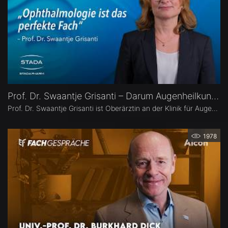
Prof. Dr. Swaantje Grisanti – Darum Augenheilkunde
Prof. Dr. Swaantje Grisanti ist Oberärztin an der Klinik für Augenheilkunde des Universitätsklinikums Schleswig-Holstein (UKSH), Campus Lübeck. Ihr Schwerpunkt liegt im Bereich Glaukom bzw. Glaukomchirurgie.
1978