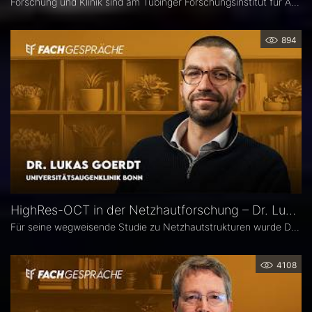
Forschung und Klinik sind am Tübinger Forschungsinstitut für Augenheilkunde eng verzahnt. Gerade laufen hier zwei große Projekte zur Diagnostik und Therapie degenerativer Netzhauterkrankungen. Im Interview spricht Institutsleiter Prof. Dr. rer. nat. Marius Ueffing über deren Fragestellungen und Ziele, neuartige Wirkstoffe für den klinischen Einsatz sowie den spezifischen Forschungsansatz in Tübingen.
894
HighRes-OCT in der Netzhautforschung – Dr. Lukas Goerdt
Für seine wegweisende Studie zu Netzhautstrukturen wurde Dr. Lukas Goerdt 2025 mit dem Heidelberg Engineering Xtreme Research Award ausgezeichnet. Eine zentrale Rolle in seiner Forschung spielte das HighRes-OCT. Im Fachgespräch erläutert er, welche neuen Möglichkeiten dieses Bildgebungsverfahren eröffnet, welche bislang unbekannten Strukturen er identifizieren konnte und welche Bedeutung sie für die Diagnostik degenerativer Netzhauterkrankungen haben könnten.
4108