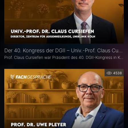
Der 40. Kongress der DGII – Univ.-Prof. Claus Cursiefen
Prof. Claus Cursiefen war Präsident des 40. DGII-Kongress in Köln. Im Interview zieht er Bilanz und spricht über spannende Entwicklungen in der Hornhautchirurgie wie CAIRS und EndoArt, die zunehmende Verzahnung von Kataraktchirurgie mit Hornhaut-, Netzhaut- und Glaukomchirurgie sowie die Ausbildung des ophthalmochirurgischen Nachwuchses.
4538