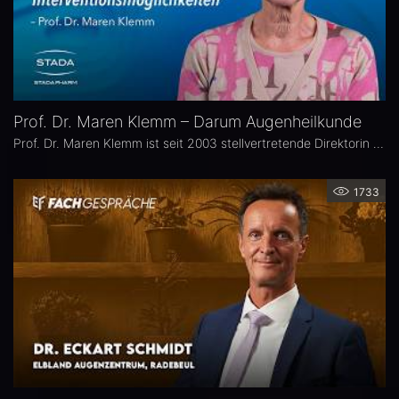
Prof. Dr. Maren Klemm – Darum Augenheilkunde
Prof. Dr. Maren Klemm ist seit 2003 stellvertretende Direktorin der Universitäts-Augenklinik Hamburg Eppendorf und leitet dort den Bereich Glaukom. Ihr Schwerpunkt liegt auf der Chirurgie des gesamten vorderen Augenabschnittes, insbesondere der Glaukom-, refraktiven und Hornhaut-Chirurgie.
1733