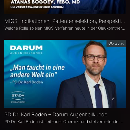
MIGS: Indikationen, Patientenselektion, Perspektiven – Atanas Bogoev, FEBO, MD
Welche Rolle spielen MIGS-Verfahren heute in der Glaukomtherapie? Atanas Bogoev, FEBO, MD, Oberarzt an der Universitätsaugenklinik Bochum spricht im Interview über Indikationen und Patientenselektion, den Stellenwert verschiedener MIGS-Verfahren im klinischen Alltag, realistische Therapieziele sowie Limitationen und zukünftige Entwicklungen der minimalinvasiven Glaukomchirurgie.
4295
PD Dr. Karl Boden – Darum Augenheilkunde
PD Dr. Karl Boden ist Leitender Oberarzt und stellvertretender Klinikleiter an der Augenklinik Sulzbach. Seine Schwerpunkte liegen in der Katarakt-, Glaukom- und vitreo-retinalen Chichirurgie sowie auf Hornhauttransplantationen inkl. DMEK, Femto- und Excimer-Keratoplastiken.