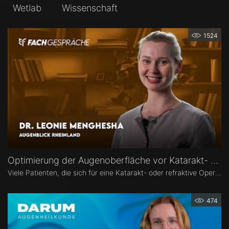
Wetlab
Wissenschaft
1524
Optimierung der Augenoberfläche vor Katarakt- und Refraktiver Operation – Dr. Leonie Menghesha
Viele Patienten, die sich für eine Katarakt- oder refraktive Operation entscheiden, haben eine Erkrankung der Augenoberfläche. Dr. Leonie Menghesha, MVZ Augenblick Rheinland, erklärt, wie sich betroffene Patienten im Praxisalltag zuverlässig identifizieren lassen, welche Konsequenzen eine instabile Augenoberfläche für die OP-Planung hat und wie sich die Augenoberfläche optimieren lässt.
474