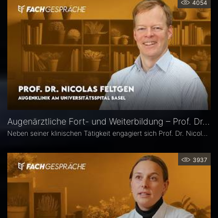
4054
Augenärztliche Fort- und Weiterbildung – Prof. Dr. Nicolas Feltgen
Neben seiner klinischen Tätigkeit engagiert sich Prof. Dr. Nicolas Feltgen besonders in der Lehre und steht der DOG-AG Lehre vor. Im Interview spricht er über die Stärken, aber auch den Optimierungsbedarf des aktuellen Weiterbildungssystems in der Augenheilkunde und erläutert, warum operative Erfahrungen im Ausland aus seiner Sicht eine sinnvolle Ergänzung sind.
3937