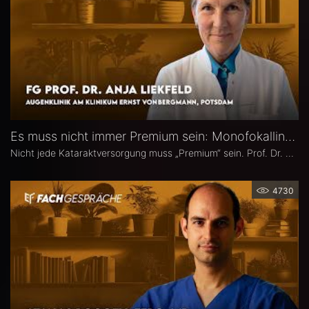
Es muss nicht immer Premium sein: Monofokallinsen – Prof. Dr. Anja Liekfeld
Nicht jede Kataraktversorgung muss „Premium“ sein. Prof. Dr. Anja Liekfeld, Chefärztin der Augenklinik am Klinikum Ernst von Bergmann in Potsdam, erläutert, warum klassische Monofokallinsen trotz einer wachsenden Zahl an Sonderlinsen weiterhin eine überzeugende Wahl sind, für welche Patienten sie klare Vorteile bieten, wie Erwartungen realistisch gesteuert werden können und welche Entwicklungen sie in den kommenden Jahren in Sachen Monofokallinsen erwartet.
4730