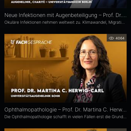
Neue Infektionen mit Augenbeteiligung – Prof. Dr. Uwe Pleyer
Okuläre Infektionen nehmen weltweit zu. Klimawandel, Migration und globale Mobilität begünstigen die Ausbreitung von hierzulande bislang seltener Erreger – und damit auch das vermehrte Auftreten neuer Infektionskrankheiten mit potenzieller Augenbeteiligung in Mitteleuropa, etwa Dengue- und Chikungunya-Fieber oder West-Nil-Virus-Infektionen. Prof. Dr. Uwe Pleyer erläutert, welche diagnostischen und therapeutischen Herausforderungen sich daraus für Augenärztinnen und Augenärzte ergeben.
4064
Ophthalmopathologie – Prof. Dr. Martina C. Herwig-Carl
Die Ophthalmopathologie schafft in vielen Fällen erst die Grundlage für eine sichere Diagnose und eine optimale Therapieplanung. Prof. Dr. Martina C. Herwig-Carl leitet die Sektion Ophthalmopathologie an der Universitätsaugenklinik Bonn. Sie erläutert, was sie an ihrem Fach fasziniert, welchen spezifischen Beitrag es insbesondere in der Ophthalmoonkologie leistet und warum die Ophthalmopathologie auch im Zeitalter hochauflösender Bildgebung unverzichtbar bleibt.