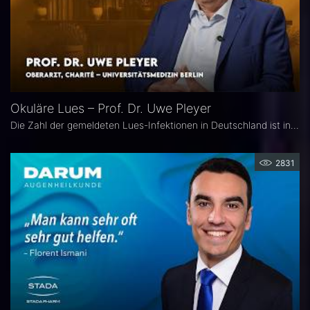
Okuläre Lues – Prof. Dr. Uwe Pleyer
Die Zahl der gemeldeten Lues-Infektionen in Deutschland ist in den vergangenen Jahren kontinuierlich angestiegen und erreichte 2024 einen neuen Höchststand. Aufgrund des vielgestaltigen klinischen Erscheinungsbildes gilt die okuläre Lues als „Chamäleon der Augenheilkunde" und wird nicht selten erst verzögert diagnostiziert.
2831