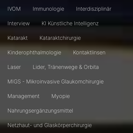
IVOM
Immunologie
Interdisziplinär
Interview
KI Künstliche Intelligenz
Katarakt
Kataraktchirurgie
Kinderophthalmologie
Kontaktlinsen
Laser
Lider, Tränenwege & Orbita
MIGS - Mikroinvasive Glaukomchirurgie
Management
Myopie
Nahrungsergänzungsmittel
Netzhaut- und Glaskörperchirurgie