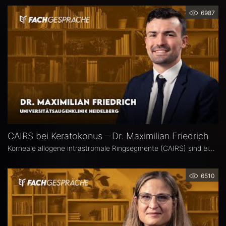
6987
CAIRS bei Keratokonus – Dr. Maximilian Friedrich
Korneale allogene intrastromale Ringsegmente (CAIRS) sind ein innovatives, gewebeschonendes Verfahren zur Behandlung des Keratokonus, bei dem auf synthetische Implantate verzichtet wird. Dr. Maximilian Friedrich, Universitätsaugenklinik Heidelberg, ist Erstautor einer Metaanalyse zu den visuellen und topografischen Ergebnissen von CAIRS bei Keratokonus. Im Interview erläutert er die Vorteile dieser Methode.
6510