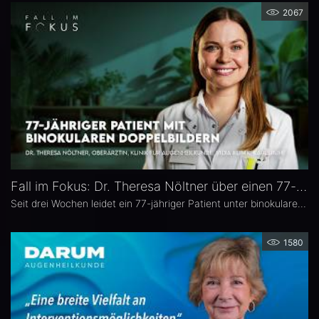
2067
Fall im Fokus: Dr. Theresa Nöltner über einen 77-jährigen Patienten mit binokularen Doppelbildern
Seit drei Wochen leidet ein 77-jähriger Patient unter binokularen Doppelbildern beim Blick zur Seite. In dieser Ausgabe von „Fall im Fokus“ berichtet Dr. Theresa Nöltner, Oberärztin an der ViDia Augenklinik Karlsruhe, über die diagnostische Abklärung des Falls und die daraus resultierenden therapeutischen Schritte. Zu Dr. Nöltners chirurgischen Schwerpunkten zählen Lid- und Augenoberflächenerkrankungen sowie Schieloperationen.
1580