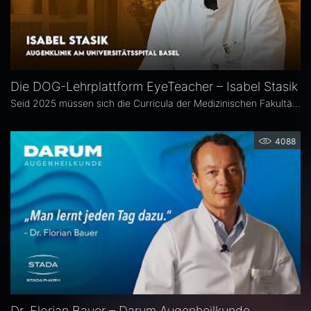
Die DOG-Lehrplattform EyeTeacher – Isabel Stasik
Seid 2025 müssen sich die Curricula der Medizinischen Fakultäten am Nationalen Kompetenzbasierten Lernzielkatalog Medizin orientieren – so die neue Approbationsordnung. Die DOG beauftragte daher die Arbeitsgemeinschaft DOG-Lehre, strukturierte Lehrinhalte zu erarbeiten. Das Ergebnis ist die Online-Bibliothek DOG EyeTeacher. Wie das Tool Lehrende unterstützt, erklärt Isabel Stasik vom Universitätsspital Basel, die an der Umsetzung maßgeblich beteiligt war.
4088
Dr. Florian Bauer – Darum Augenheilkunde