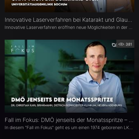
Innovative Laserverfahren bei Katarakt und Glaukom – Univ.-Prof. Dr. Burkhard Dick
Innovative Laserverfahren eröffnen neue Möglichkeiten in der Katarakt- und Glaukomchirurgie. Univ.-Prof. Dr. Burkhard Dick, Universitätsaugenklinik Bochum, berichtet über seine langjährige Erfahrung mit dem Femtosekundenlaser, aktuelle Entwicklungen in der refraktiven Chirurgie und die direkte selektive Lasertrabekuloplastik (DSLT). Außerdem erläutert er, welche Patienten von den neuen Verfahren profitieren und was er von kombinierten Eingriffen hält.
381
Fall im Fokus: DMÖ jenseits der Monatsspritze – Dr. Christian Karl Brinkmann
In diesem "Fall im Fokus" geht es um einen 1974 geborenen LKW-Fahrer mit diabetischem Makulaödem, der sich 2021 erstmals bei Dr. Christian Karl Brinkmann am Dietrich Bonhoeffer Klinikum in Neubrandenburg vorstellte – mit subjektiv störenden Schatten und einer unscharfen Wahrnehmung von Verkehrszeichen.