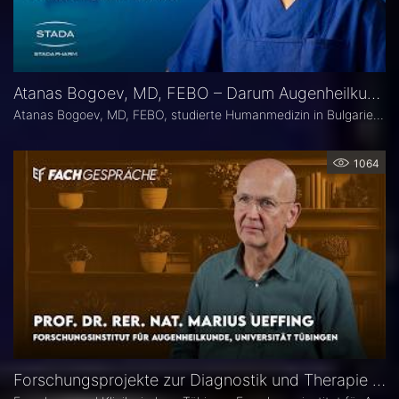
Atanas Bogoev, MD, FEBO – Darum Augenheilkunde
Atanas Bogoev, MD, FEBO, studierte Humanmedizin in Bulgarien und begann dort seine ärztliche Laufbahn. 2021 wurde er mit dem Young Scientist Award der Bulgarian Glaucoma Society ausgezeichnet. Seine fachärztliche Tätigkeit in der Augenheilkunde setzte er 2021 an der Universitätsaugenklinik Bochum fort, mit einem besonderen Schwerpunkt auf der Diagnostik und Therapie des Glaukoms. Heute ist er Oberarzt an der Universitätsaugenklinik Bochum. Er Ist Mitbegründer der Plattform Ophthalmology24.
1064
Forschungsprojekte zur Diagnostik und Therapie degenerativer Netzhauterkrankungen – Prof. Marius Ueffing