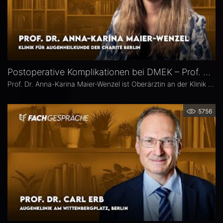
Postoperative Komplikationen bei DMEK – Prof. Dr. Anna-Karina Maier-Wenzel
Prof. Dr. Anna-Karina Maier-Wenzel ist Oberärztin an der Klinik für Augenheilkunde der Charité Berlin. Ihr augenchirurgischer Schwerpunkt liegt auf Eingriffen am Vorderabschnitt. Im Eyefox-Interview erläutert sie, welchen Einfluss Donorfaktoren und unterschiedliche Aufbereitungsformen bei der DMEK auf die postoperativen Ergebnisse haben, bei welchen Patientengruppen nach DMEK häufiger Komplikationen auftreten und wie die Nachsorge an der Augenklinik der Charité organisiert ist.
5756