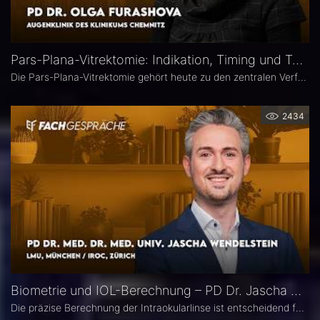
Pars-Plana-Vitrektomie: Indikation, Timing und Technik – PD Dr. Olga Furashova
Die Pars-Plana-Vitrektomie gehört heute zu den zentralen Verfahren der vitreoretinalen Chirurgie – doch nicht jede Glaskörperblutung oder epiretinale Gliose erfordert sofort eine Operation. PD Dr. Olga Furashova (Klinikum Chemnitz) erläutert, wann eine frühe Überweisung sinnvoll ist, welche Faktoren die OP-Indikation bestimmen und welche technischen Entwicklungen die PPV in den letzten Jahren geprägt haben.
2434
Biometrie und IOL-Berechnung – PD Dr. Jascha Wendelstein im Fachgespräch
Die präzise Berechnung der Intraokularlinse ist entscheidend für den refraktiven Erfolg der Kataraktchirurgie. PD Dr. med. Dr. med. univ. Jascha Wendelstein (IROC Zürich / LMU München) erläutert aktuelle Entwicklungen in der Biometrie, moderne Messverfahren, neue IOL-Formeln sowie den Einfluss von KI – und weist darauf hin, wo trotz Hightech weiterhin Herausforderungen bestehen.