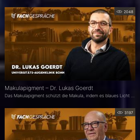
2048
Makulapigment – Dr. Lukas Goerdt
Das Makulapigment schützt die Makula, indem es blaues Licht filtert und freie Radikale neutralisiert. Warum dieser natürliche Schutzmechanismus für die Augenheilkunde so spannend ist, welche Rolle die optische Dichte des Makulapigments (MPOD) bei Erkrankungen wie AMD und Glaukom spielt und ob Nahrungsergänzungsmittel zur Stabilisierung der MPOD sinnvoll sein können, erklärt Dr. Lukas Goerdt, Assistenzarzt an der Universitätsaugenklinik Bonn.
3197