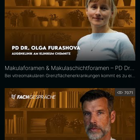
Makulaforamen & Makulaschichtforamen – PD Dr. Olga Furashova
Bei vitreomakulären Grenzflächenerkrankungen kommt es zu einer pathologischen Adhäsion oder Traktion zwischen Glaskörper und Makula. Zu diesen Erkrankungen zählen neben der epiretinalen Gliose hauptsächlich das Makulaforamen und das Makulaschichtforamen, die im Fokus dieses Interviews stehen. PD Dr. Olga Furashova ist stellvertretende Chefärztin und leitende Oberärztin an der Augenklinik des Klinikums Chemnitz. Zu ihren Schwerpunkten zählen vitreoretinale Chirurgie und konservative Retinologie.
7071