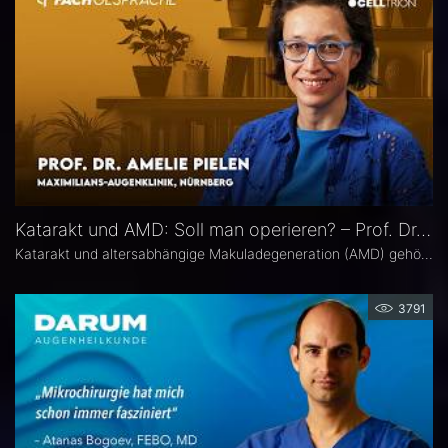
Katarakt und AMD: Soll man operieren? – Prof. Dr. Amelie Pielen
Katarakt und altersabhängige Makuladegeneration (AMD) gehören im fortgeschrittenen Lebensalter zu den häufigsten Augenerkrankungen überhaupt und treten zunehmend zusammen auf. Millionen Eingriffe erfolgen jedes Jahr. Doch in Bezug auf die Frage, ob eine Katarakt-Operation eine AMD womöglich verschlechtert, herrscht in der Praxis häufig Verunsicherung. Prof. Dr. Amelie Pielen gibt auf Basis neuer Studiendaten Antworten auf die wichtigsten Fragen zu diesem Thema.
3791