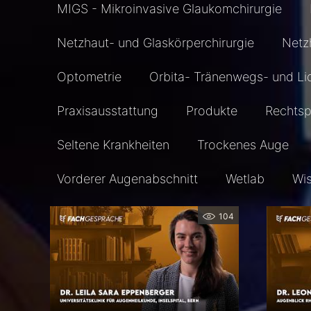
MIGS - Mikroinvasive Glaukomchirurgie
Netzhaut- und Glaskörperchirurgie
Netz
Optometrie
Orbita- Tränenwegs- und Li
Praxisausstattung
Produkte
Rechts
Seltene Krankheiten
Trockenes Auge
Vorderer Augenabschnitt
Wetlab
Wi
104