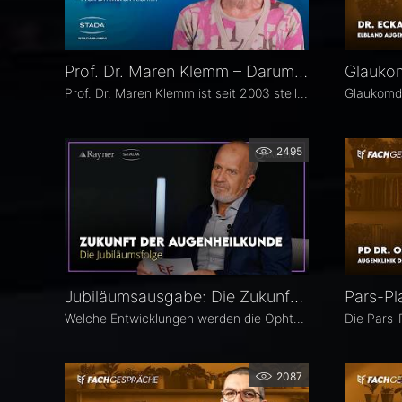
Prof. Dr. Maren Klemm – Darum Augenheilkunde
Prof. Dr. Maren Klemm ist seit 2003 stellvertretende Direktorin der Universitäts-Augenklinik Hamburg Eppendorf und leitet dort den Bereich Glaukom. Ihr Schwerpunkt liegt auf der Chirurgie des gesamten vorderen Augenabschnittes, insbesondere der Glaukom-, refraktiven und Hornhaut-Chirurgie.
2495
Jubiläumsausgabe: Die Zukunft der Augenheilkunde – Das 25. Ophthalmologische Quartett
Welche Entwicklungen werden die Ophthalmologie in den kommenden Jahren prägen? Die 25. Ausgabe des EYEFOX Talk Formats verbindet Rückblick und Ausblick und spannt den Bogen von prägenden Innovationen der vergangenen Jahre bis zu den Zukunftsthemen der Ophthalmologie. Im Fokus stehen aktuelle Entwicklungen in den Bereichen Netzhaut, Glaukom, Kataraktchirurgie und IOL sowie okuläre Tumoren.
2087