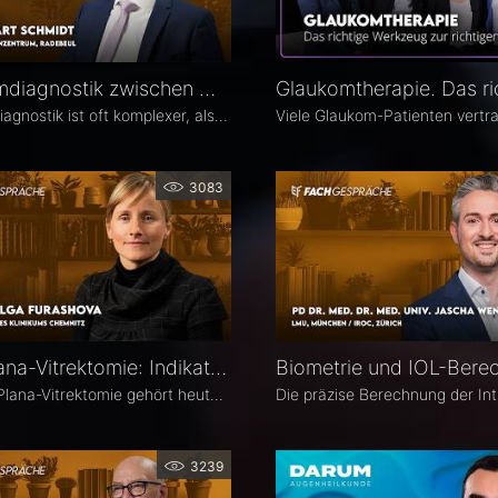
Glaukomdiagnostik zwischen OCT, Augeninnendruck und Gesichtsfeld – Dr. Eckart Schmidt
Glaukomdiagnostik ist oft komplexer, als es auf den ersten Blick scheint. Dr. Eckart Schmidt vom ELBLAND Augenzentrum in Radebeul spricht über die wichtigsten Untersuchungen, die Rolle von OCT sowie über typische Fallstricke in Diagnostik und Verlaufskontrolle.
3083
Pars-Plana-Vitrektomie: Indikation, Timing und Technik – PD Dr. Olga Furashova
Die Pars-Plana-Vitrektomie gehört heute zu den zentralen Verfahren der vitreoretinalen Chirurgie – doch nicht jede Glaskörperblutung oder epiretinale Gliose erfordert sofort eine Operation. PD Dr. Olga Furashova (Klinikum Chemnitz) erläutert, wann eine frühe Überweisung sinnvoll ist, welche Faktoren die OP-Indikation bestimmen und welche technischen Entwicklungen die PPV in den letzten Jahren geprägt haben.
3239