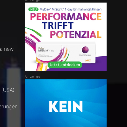
 a new
 (USA):
erungen