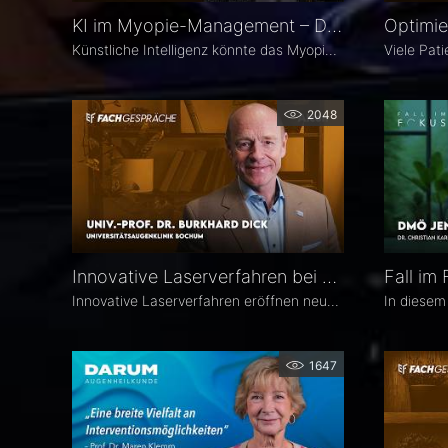
KI im Myopie-Management – Dr. Leila Sara Eppenberger
Künstliche Intelligenz könnte das Myopie-Management entscheidend verändern – von der Risikoeinschätzung bis zur individualisierten Therapie. Dr. Leila Sara Eppenberger, Universitätsklinik für Augenheilkunde, Inselspital Bern, erklärt, welche Rolle KI bei der Risikoeinschätzung und der Identifikation gefährdeter Kinder spielen kann. Zudem berichtet sie, welche KI-Biomarker aus OCT-Angiographie-Daten vielversprechend sind und welche Anwendungen bald im klinischen Alltag ankommen könnten.
2048
Innovative Laserverfahren bei Katarakt und Glaukom – Univ.-Prof. Dr. Burkhard Dick
Innovative Laserverfahren eröffnen neue Möglichkeiten in der Katarakt- und Glaukomchirurgie. Univ.-Prof. Dr. Burkhard Dick, Universitätsaugenklinik Bochum, berichtet über seine langjährige Erfahrung mit dem Femtosekundenlaser, aktuelle Entwicklungen in der refraktiven Chirurgie und die direkte selektive Lasertrabekuloplastik (DSLT). Außerdem erläutert er, welche Patienten von den neuen Verfahren profitieren und was er von kombinierten Eingriffen hält.
1647