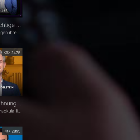
Glaukomtherapie. Das richtige Werkzeug zur richtigen Zeit – Das 26. Ophthalmologische Quartett
Viele Glaukom-Patienten vertragen ihre Tropfen nicht. Andere nehmen sie erst gar nicht. In der neuen Ausgabe des Opthalmologischen Quartetts geht es um Alternativen zur Tropftherapie – moderne, schonende Verfahren wie die direkte selektive Lasertrabekuloplastik (DSLT) oder MIGS.
2475
Biometrie und IOL-Berechnung – PD Dr. Jascha Wendelstein im Fachgespräch
Die präzise Berechnung der Intraokularlinse ist entscheidend für den refraktiven Erfolg der Kataraktchirurgie. PD Dr. med. Dr. med. univ. Jascha Wendelstein (IROC Zürich / LMU München) erläutert aktuelle Entwicklungen in der Biometrie, moderne Messverfahren, neue IOL-Formeln sowie den Einfluss von KI – und weist darauf hin, wo trotz Hightech weiterhin Herausforderungen bestehen.
2895