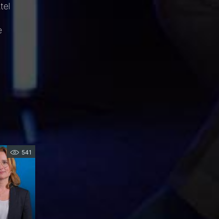
tel
e
541