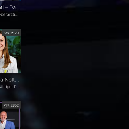
Prof. Dr. Swaantje Grisanti – Darum Augenheilkunde
Prof. Dr. Swaantje Grisanti ist Oberärztin an der Klinik für Augenheilkunde des Universitätsklinikums Schleswig-Holstein (UKSH), Campus Lübeck. Ihr Schwerpunkt liegt im Bereich Glaukom bzw. Glaukomchirurgie.
2129
Fall im Fokus: Dr. Theresa Nöltner über einen 77-jährigen Patienten mit binokularen Doppelbildern
Seit drei Wochen leidet ein 77-jähriger Patient unter binokularen Doppelbildern beim Blick zur Seite. In dieser Ausgabe von „Fall im Fokus“ berichtet Dr. Theresa Nöltner, Oberärztin an der ViDia Augenklinik Karlsruhe, über die diagnostische Abklärung des Falls und die daraus resultierenden therapeutischen Schritte. Zu Dr. Nöltners chirurgischen Schwerpunkten zählen Lid- und Augenoberflächenerkrankungen sowie Schieloperationen.
2852