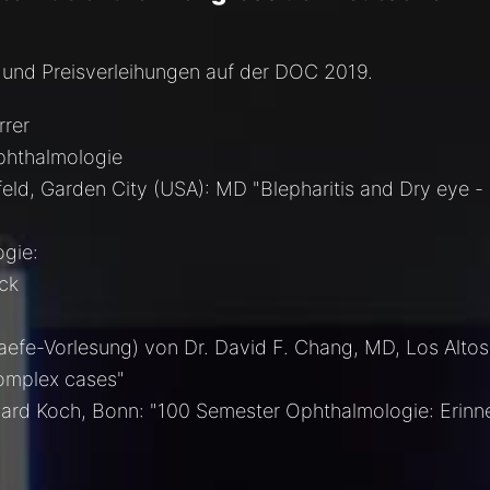
und Preisverleihungen auf der DOC 2019.
rrer
Ophthalmologie
ld, Garden City (USA): MD "Blepharitis and Dry eye -
ogie:
ock
aefe-Vorlesung) von Dr. David F. Chang, MD, Los Altos
complex cases"
ard Koch, Bonn: "100 Semester Ophthalmologie: Erinn