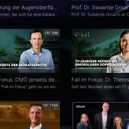
Optimierung der Augenoberfläche vor Katarakt- und Refraktiver Operation – Dr. Leonie Menghesha
Viele Patienten, die sich für eine Katarakt- oder refraktive Operation entscheiden, haben eine Erkrankung der Augenoberfläche. Dr. Leonie Menghesha, MVZ Augenblick Rheinland, erklärt, wie sich betroffene Patienten im Praxisalltag zuverlässig identifizieren lassen, welche Konsequenzen eine instabile Augenoberfläche für die OP-Planung hat und wie sich die Augenoberfläche optimieren lässt.
398
Fall im Fokus: DMÖ jenseits der Monatsspritze – Dr. Christian Karl Brinkmann
In diesem "Fall im Fokus" geht es um einen 1974 geborenen LKW-Fahrer mit diabetischem Makulaödem, der sich 2021 erstmals bei Dr. Christian Karl Brinkmann am Dietrich Bonhoeffer Klinikum in Neubrandenburg vorstellte – mit subjektiv störenden Schatten und einer unscharfen Wahrnehmung von Verkehrszeichen.
1784