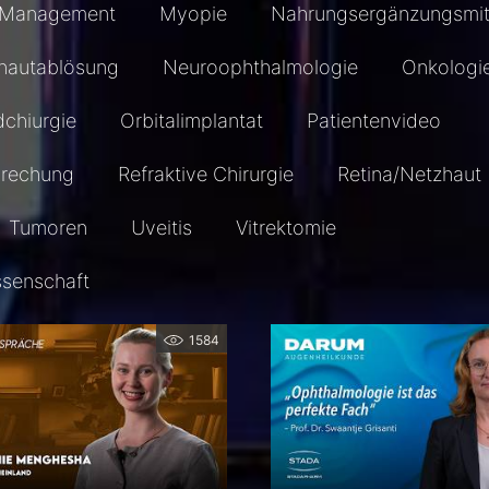
Management
Myopie
Nahrungsergänzungsmit
hautablösung
Neuroophthalmologie
Onkologi
dchiurgie
Orbitalimplantat
Patientenvideo
prechung
Refraktive Chirurgie
Retina/Netzhaut
Tumoren
Uveitis
Vitrektomie
ssenschaft
1584