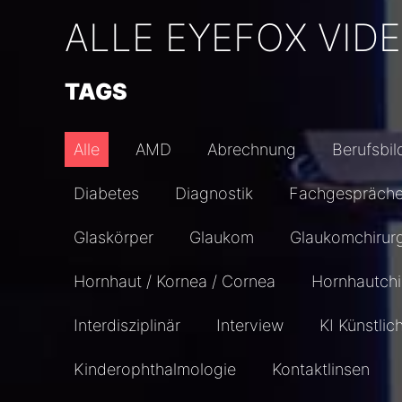
ALLE EYEFOX VID
TAGS
Alle
AMD
Abrechnung
Berufsbil
Diabetes
Diagnostik
Fachgespräch
Glaskörper
Glaukom
Glaukomchirur
Hornhaut / Kornea / Cornea
Hornhautchi
Interdisziplinär
Interview
KI Künstlic
Kinderophthalmologie
Kontaktlinsen