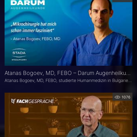
Atanas Bogoev, MD, FEBO – Darum Augenheilkunde
Atanas Bogoev, MD, FEBO, studierte Humanmedizin in Bulgarien und begann dort seine ärztliche Laufbahn. 2021 wurde er mit dem Young Scientist Award der Bulgarian Glaucoma Society ausgezeichnet. Seine fachärztliche Tätigkeit in der Augenheilkunde setzte er 2021 an der Universitätsaugenklinik Bochum fort, mit einem besonderen Schwerpunkt auf der Diagnostik und Therapie des Glaukoms. Heute ist er Oberarzt an der Universitätsaugenklinik Bochum. Er Ist Mitbegründer der Plattform Ophthalmology24.
1076