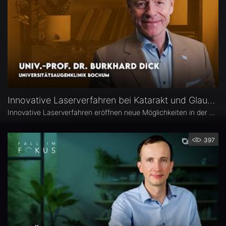
Innovative Laserverfahren bei Katarakt und Glaukom – Univ.-Prof. Dr. Burkhard Dick
Innovative Laserverfahren eröffnen neue Möglichkeiten in der Katarakt- und Glaukomchirurgie. Univ.-Prof. Dr. Burkhard Dick, Universitätsaugenklinik Bochum, berichtet über seine langjährige Erfahrung mit dem Femtosekundenlaser, aktuelle Entwicklungen in der refraktiven Chirurgie und die direkte selektive Lasertrabekuloplastik (DSLT). Außerdem erläutert er, welche Patienten von den neuen Verfahren profitieren und was er von kombinierten Eingriffen hält.
397