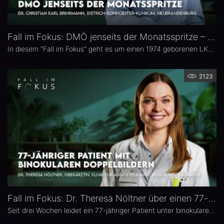
Fall im Fokus: DMÖ jenseits der Monatsspritze – Dr. Christian Karl Brinkmann
In diesem "Fall im Fokus" geht es um einen 1974 geborenen LKW-Fahrer mit diabetischem Makulaödem, der sich 2021 erstmals bei Dr. Christian Karl Brinkmann am Dietrich Bonhoeffer Klinikum in Neubrandenburg vorstellte – mit subjektiv störenden Schatten und einer unscharfen Wahrnehmung von Verkehrszeichen.
2123
Fall im Fokus: Dr. Theresa Nöltner über einen 77-jährigen Patienten mit binokularen Doppelbildern
Seit drei Wochen leidet ein 77-jähriger Patient unter binokularen Doppelbildern beim Blick zur Seite. In dieser Ausgabe von „Fall im Fokus“ berichtet Dr. Theresa Nöltner, Oberärztin an der ViDia Augenklinik Karlsruhe, über die diagnostische Abklärung des Falls und die daraus resultierenden therapeutischen Schritte. Zu Dr. Nöltners chirurgischen Schwerpunkten zählen Lid- und Augenoberflächenerkrankungen sowie Schieloperationen.