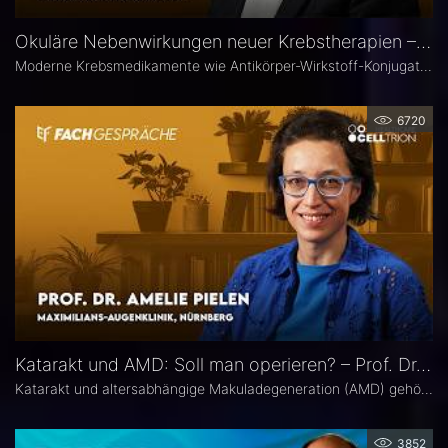
Okuläre Nebenwirkungen neuer Krebstherapien – Prof. Dr. Philipp Steven
Moderne Krebsmedikamente wie Antikörper-Wirkstoff-Konjugate (ADCs) können massive toxische Veränderungen an der Hornhaut hervorrufen. Augenärztliche Kontrollen vor und während der Therapie sind deshalb besonders wichtig. Prof. Dr. Philipp Steven, Experte für Erkrankungen der Augenoberfläche an der Uniklinik Köln, erklärt, welche präventiven und therapeutischen Optionen zur Verfügung stehen und wie Ophthalmologen in die interdisziplinäre Betreuung der Krebspatienten integriert werden sollten.
6720
Katarakt und AMD: Soll man operieren? – Prof. Dr. Amelie Pielen
Katarakt und altersabhängige Makuladegeneration (AMD) gehören im fortgeschrittenen Lebensalter zu den häufigsten Augenerkrankungen überhaupt und treten zunehmend zusammen auf. Millionen Eingriffe erfolgen jedes Jahr. Doch in Bezug auf die Frage, ob eine Katarakt-Operation eine AMD womöglich verschlechtert, herrscht in der Praxis häufig Verunsicherung. Prof. Dr. Amelie Pielen gibt auf Basis neuer Studiendaten Antworten auf die wichtigsten Fragen zu diesem Thema.
3852