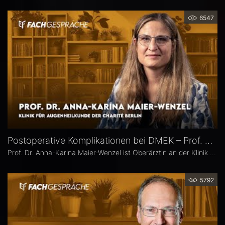
6547
Postoperative Komplikationen bei DMEK – Prof. Dr. Anna-Karina Maier-Wenzel
Prof. Dr. Anna-Karina Maier-Wenzel ist Oberärztin an der Klinik für Augenheilkunde der Charité Berlin. Ihr augenchirurgischer Schwerpunkt liegt auf Eingriffen am Vorderabschnitt. Im Eyefox-Interview erläutert sie, welchen Einfluss Donorfaktoren und unterschiedliche Aufbereitungsformen bei der DMEK auf die postoperativen Ergebnisse haben, bei welchen Patientengruppen nach DMEK häufiger Komplikationen auftreten und wie die Nachsorge an der Augenklinik der Charité organisiert ist.
5792