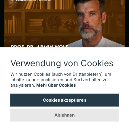
Verwendung von Cookies
Netzhautchirurgie nach Augenverletzungen – Prof. Dr. Armin Wolf
Seit 2020 leitet Prof. Dr. Armin Wolf die Universitätsaugenklinik in Ulm. Der international anerkannte Netzhautchirurg verfügt über besondere Expertise in der Behandlung komplexer Fälle, wie etwa schwere Augenverletzungen. Im Interview erläutert er, wie wichtig das Timing der Operation für die Visusprognose bei traumatischen Netzhautablösungen ist, wie er intraokulare Fremdkörper behandelt und welche technischen Entwicklungen die Versorgung okulärer Traumata künftig weiter verbessern könnten.
Wir nutzen Cookies (auch von Drittanbietern), um
Inhalte zu personalisieren und Surfverhalten zu
analysieren.
Mehr über Cookies
3018
Cookies akzeptieren
Ablehnen