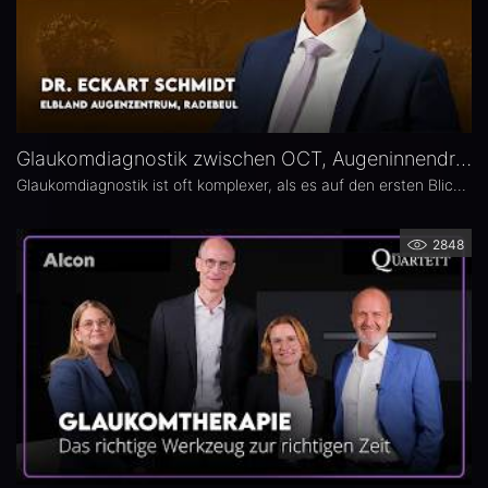
Glaukomdiagnostik zwischen OCT, Augeninnendruck und Gesichtsfeld – Dr. Eckart Schmidt
Glaukomdiagnostik ist oft komplexer, als es auf den ersten Blick scheint. Dr. Eckart Schmidt vom ELBLAND Augenzentrum in Radebeul spricht über die wichtigsten Untersuchungen, die Rolle von OCT sowie über typische Fallstricke in Diagnostik und Verlaufskontrolle.
2848