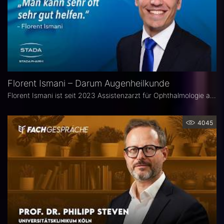
Florent Ismani – Darum Augenheilkunde
Florent Ismani ist seit 2023 Assistenzarzt für Ophthalmologie am Augenzentrum Schleswig-Holstein. Sein Medizinstudium absolvierte er am Universitätsklinikum Hamburg-Eppendorf.
4045