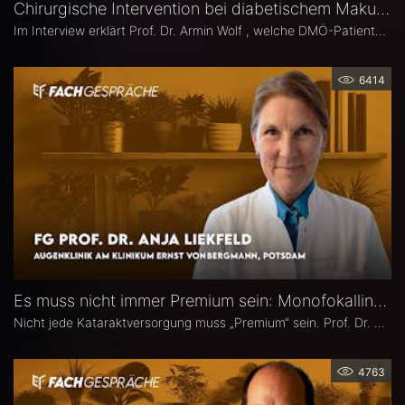
Chirurgische Intervention bei diabetischem Makulaödem – Prof. Dr. Armin Wolf
Im Interview erklärt Prof. Dr. Armin Wolf , welche DMÖ-Patienten am ehesten von einer Operation profitieren, welche Bedeutung das ILM-Peeling für anatomische und funktionelle Ergebnisse hat und in welchen Fällen ein chirurgisches Vorgehen bei DMÖ in Betracht gezogen werden sollte.
6414
Es muss nicht immer Premium sein: Monofokallinsen – Prof. Dr. Anja Liekfeld
Nicht jede Kataraktversorgung muss „Premium“ sein. Prof. Dr. Anja Liekfeld, Chefärztin der Augenklinik am Klinikum Ernst von Bergmann in Potsdam, erläutert, warum klassische Monofokallinsen trotz einer wachsenden Zahl an Sonderlinsen weiterhin eine überzeugende Wahl sind, für welche Patienten sie klare Vorteile bieten, wie Erwartungen realistisch gesteuert werden können und welche Entwicklungen sie in den kommenden Jahren in Sachen Monofokallinsen erwartet.
4763