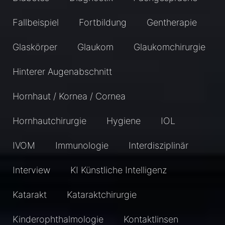
Fallbeispiel
Fortbildung
Gentherapie
Glaskörper
Glaukom
Glaukomchirurgie
Hinterer Augenabschnitt
Hornhaut / Kornea / Cornea
Hornhautchirurgie
Hygiene
IOL
IVOM
Immunologie
Interdisziplinär
Interview
KI Künstliche Intelligenz
Katarakt
Kataraktchirurgie
Kinderophthalmologie
Kontaktlinsen