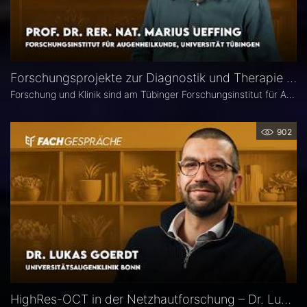
Forschungsprojekte zur Diagnostik und Therapie degenerativer Netzhauterkrankungen – Prof. Marius Ueffing
Forschung und Klinik sind am Tübinger Forschungsinstitut für Augenheilkunde eng verzahnt. Gerade laufen hier zwei große Projekte zur Diagnostik und Therapie degenerativer Netzhauterkrankungen. Im Interview spricht Institutsleiter Prof. Dr. rer. nat. Marius Ueffing über deren Fragestellungen und Ziele, neuartige Wirkstoffe für den klinischen Einsatz sowie den spezifischen Forschungsansatz in Tübingen.
902
HighRes-OCT in der Netzhautforschung – Dr. Lukas Goerdt