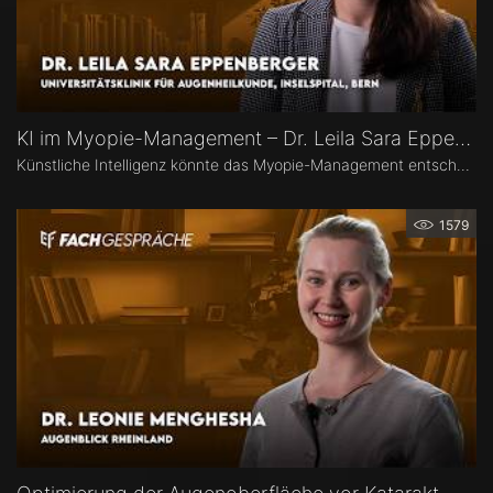
KI im Myopie-Management – Dr. Leila Sara Eppenberger
Künstliche Intelligenz könnte das Myopie-Management entscheidend verändern – von der Risikoeinschätzung bis zur individualisierten Therapie. Dr. Leila Sara Eppenberger, Universitätsklinik für Augenheilkunde, Inselspital Bern, erklärt, welche Rolle KI bei der Risikoeinschätzung und der Identifikation gefährdeter Kinder spielen kann. Zudem berichtet sie, welche KI-Biomarker aus OCT-Angiographie-Daten vielversprechend sind und welche Anwendungen bald im klinischen Alltag ankommen könnten.
1579