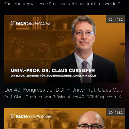
Für seine wegweisende Studie zu Netzhautstrukturen wurde Dr. Lukas Goerdt 2025 mit dem Heidelberg Engineering Xtreme Research Award ausgezeichnet. Eine zentrale Rolle in seiner Forschung spielte das HighRes-OCT. Im Fachgespräch erläutert er, welche neuen Möglichkeiten dieses Bildgebungsverfahren eröffnet, welche bislang unbekannten Strukturen er identifizieren konnte und welche Bedeutung sie für die Diagnostik degenerativer Netzhauterkrankungen haben könnten.
4152
Der 40. Kongress der DGII – Univ.-Prof. Claus Cursiefen
Prof. Claus Cursiefen war Präsident des 40. DGII-Kongress in Köln. Im Interview zieht er Bilanz und spricht über spannende Entwicklungen in der Hornhautchirurgie wie CAIRS und EndoArt, die zunehmende Verzahnung von Kataraktchirurgie mit Hornhaut-, Netzhaut- und Glaukomchirurgie sowie die Ausbildung des ophthalmochirurgischen Nachwuchses.
4582