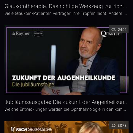
Glaukomtherapie. Das richtige Werkzeug zur richtigen Zeit – Das 26. Ophthalmologische Quartett
Viele Glaukom-Patienten vertragen ihre Tropfen nicht. Andere nehmen sie erst gar nicht. In der neuen Ausgabe des Opthalmologischen Quartetts geht es um Alternativen zur Tropftherapie – moderne, schonende Verfahren wie die direkte selektive Lasertrabekuloplastik (DSLT) oder MIGS.
2492
Jubiläumsausgabe: Die Zukunft der Augenheilkunde – Das 25. Ophthalmologische Quartett
Welche Entwicklungen werden die Ophthalmologie in den kommenden Jahren prägen? Die 25. Ausgabe des EYEFOX Talk Formats verbindet Rückblick und Ausblick und spannt den Bogen von prägenden Innovationen der vergangenen Jahre bis zu den Zukunftsthemen der Ophthalmologie. Im Fokus stehen aktuelle Entwicklungen in den Bereichen Netzhaut, Glaukom, Kataraktchirurgie und IOL sowie okuläre Tumoren.
3078