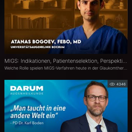
MIGS: Indikationen, Patientenselektion, Perspektiven – Atanas Bogoev, FEBO, MD
Welche Rolle spielen MIGS-Verfahren heute in der Glaukomtherapie? Atanas Bogoev, FEBO, MD, Oberarzt an der Universitätsaugenklinik Bochum spricht im Interview über Indikationen und Patientenselektion, den Stellenwert verschiedener MIGS-Verfahren im klinischen Alltag, realistische Therapieziele sowie Limitationen und zukünftige Entwicklungen der minimalinvasiven Glaukomchirurgie.
4346