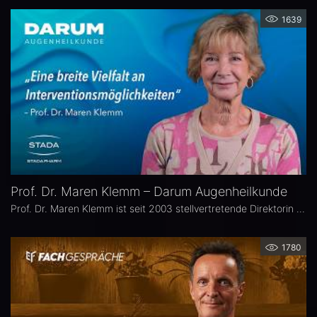
1639
Prof. Dr. Maren Klemm – Darum Augenheilkunde
Prof. Dr. Maren Klemm ist seit 2003 stellvertretende Direktorin der Universitäts-Augenklinik Hamburg Eppendorf und leitet dort den Bereich Glaukom. Ihr Schwerpunkt liegt auf der Chirurgie des gesamten vorderen Augenabschnittes, insbesondere der Glaukom-, refraktiven und Hornhaut-Chirurgie.
1780