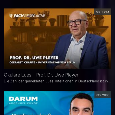
3234
Okuläre Lues – Prof. Dr. Uwe Pleyer
Die Zahl der gemeldeten Lues-Infektionen in Deutschland ist in den vergangenen Jahren kontinuierlich angestiegen und erreichte 2024 einen neuen Höchststand. Aufgrund des vielgestaltigen klinischen Erscheinungsbildes gilt die okuläre Lues als „Chamäleon der Augenheilkunde" und wird nicht selten erst verzögert diagnostiziert.
2886