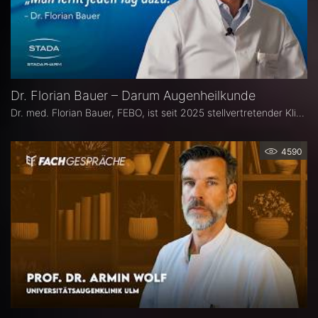
Dr. Florian Bauer – Darum Augenheilkunde
Dr. med. Florian Bauer, FEBO, ist seit 2025 stellvertretender Klinikdirektor und Leitender Oberarzt an der Universitätsaugenklinik Bochum. Zuvor war er als Oberarzt für Netzhautchirurgie am Universitätsklinikum Münster und an der Paracelsus Medizinische Privatuniversität in Nürnberg tätig.
4590