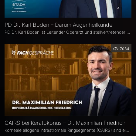
PD Dr. Karl Boden – Darum Augenheilkunde
PD Dr. Karl Boden ist Leitender Oberarzt und stellvertretender Klinikleiter an der Augenklinik Sulzbach. Seine Schwerpunkte liegen in der Katarakt-, Glaukom- und vitreo-retinalen Chichirurgie sowie auf Hornhauttransplantationen inkl. DMEK, Femto- und Excimer-Keratoplastiken.
7034
CAIRS bei Keratokonus – Dr. Maximilian Friedrich
Korneale allogene intrastromale Ringsegmente (CAIRS) sind ein innovatives, gewebeschonendes Verfahren zur Behandlung des Keratokonus, bei dem auf synthetische Implantate verzichtet wird. Dr. Maximilian Friedrich, Universitätsaugenklinik Heidelberg, ist Erstautor einer Metaanalyse zu den visuellen und topografischen Ergebnissen von CAIRS bei Keratokonus. Im Interview erläutert er die Vorteile dieser Methode.