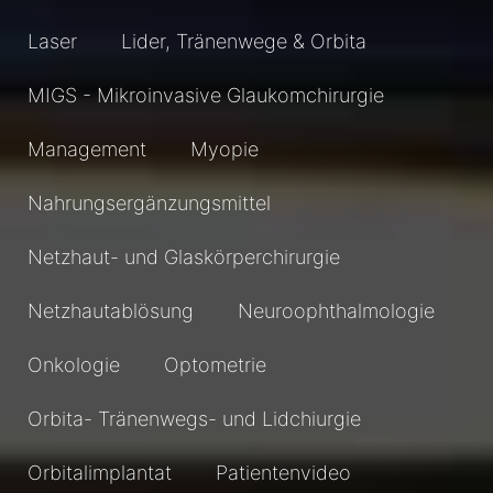
Laser
Lider, Tränenwege & Orbita
MIGS - Mikroinvasive Glaukomchirurgie
Management
Myopie
Nahrungsergänzungsmittel
Netzhaut- und Glaskörperchirurgie
Netzhautablösung
Neuroophthalmologie
Onkologie
Optometrie
Orbita- Tränenwegs- und Lidchiurgie
Orbitalimplantat
Patientenvideo