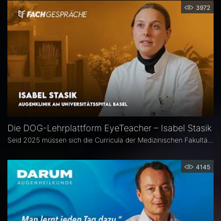
3972
Die DOG-Lehrplattform EyeTeacher – Isabel Stasik
Seid 2025 müssen sich die Curricula der Medizinischen Fakultäten am Nationalen Kompetenzbasierten Lernzielkatalog Medizin orientieren – so die neue Approbationsordnung. Die DOG beauftragte daher die Arbeitsgemeinschaft DOG-Lehre, strukturierte Lehrinhalte zu erarbeiten. Das Ergebnis ist die Online-Bibliothek DOG EyeTeacher. Wie das Tool Lehrende unterstützt, erklärt Isabel Stasik vom Universitätsspital Basel, die an der Umsetzung maßgeblich beteiligt war.
4145