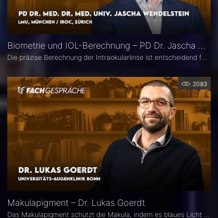
Biometrie und IOL-Berechnung – PD Dr. Jascha Wendelstein im Fachgespräch
Die präzise Berechnung der Intraokularlinse ist entscheidend für den refraktiven Erfolg der Kataraktchirurgie. PD Dr. med. Dr. med. univ. Jascha Wendelstein (IROC Zürich / LMU München) erläutert aktuelle Entwicklungen in der Biometrie, moderne Messverfahren, neue IOL-Formeln sowie den Einfluss von KI – und weist darauf hin, wo trotz Hightech weiterhin Herausforderungen bestehen.
2083
Makulapigment – Dr. Lukas Goerdt
Das Makulapigment schützt die Makula, indem es blaues Licht filtert und freie Radikale neutralisiert. Warum dieser natürliche Schutzmechanismus für die Augenheilkunde so spannend ist, welche Rolle die optische Dichte des Makulapigments (MPOD) bei Erkrankungen wie AMD und Glaukom spielt und ob Nahrungsergänzungsmittel zur Stabilisierung der MPOD sinnvoll sein können, erklärt Dr. Lukas Goerdt, Assistenzarzt an der Universitätsaugenklinik Bonn.