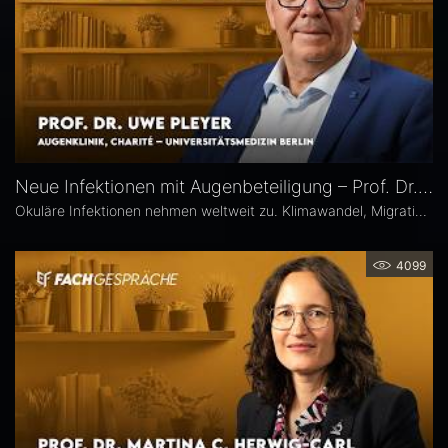
Neue Infektionen mit Augenbeteiligung – Prof. Dr. Uwe Pleyer
Okuläre Infektionen nehmen weltweit zu. Klimawandel, Migration und globale Mobilität begünstigen die Ausbreitung von hierzulande bislang seltener Erreger – und damit auch das vermehrte Auftreten neuer Infektionskrankheiten mit potenzieller Augenbeteiligung in Mitteleuropa, etwa Dengue- und Chikungunya-Fieber oder West-Nil-Virus-Infektionen. Prof. Dr. Uwe Pleyer erläutert, welche diagnostischen und therapeutischen Herausforderungen sich daraus für Augenärztinnen und Augenärzte ergeben.
4099