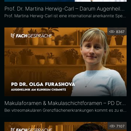
Prof. Dr. Martina Herwig-Carl – Darum Augenheilkunde
Prof. Martina Herwig-Carl ist eine international anerkannte Spezialistin auf dem Gebiet der Ophthalmopathologie und Erkrankungen des vorderen Augenabschnitts. Sie ist Oberärztin an der Universitätsaugenklinik Bonn, wo sie sich der klinischen und chirurgischen Versorgung von Erkrankungen des vorderen Augenabschnitts, einschließlich der Lid- und Hornhautchirurgie, widmet. Zudem leitet sie die Sektion Ophthalmopathologie.
8367
Makulaforamen & Makulaschichtforamen – PD Dr. Olga Furashova
Bei vitreomakulären Grenzflächenerkrankungen kommt es zu einer pathologischen Adhäsion oder Traktion zwischen Glaskörper und Makula. Zu diesen Erkrankungen zählen neben der epiretinalen Gliose hauptsächlich das Makulaforamen und das Makulaschichtforamen, die im Fokus dieses Interviews stehen. PD Dr. Olga Furashova ist stellvertretende Chefärztin und leitende Oberärztin an der Augenklinik des Klinikums Chemnitz. Zu ihren Schwerpunkten zählen vitreoretinale Chirurgie und konservative Retinologie.
7107