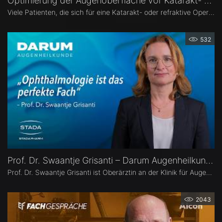
Optimierung der Augenoberfläche vor Katarakt- und Refraktiver Operation – Dr. Leonie Menghesha
Viele Patienten, die sich für eine Katarakt- oder refraktive Operation entscheiden, haben eine Erkrankung der Augenoberfläche. Dr. Leonie Menghesha, MVZ Augenblick Rheinland, erklärt, wie sich betroffene Patienten im Praxisalltag zuverlässig identifizieren lassen, welche Konsequenzen eine instabile Augenoberfläche für die OP-Planung hat und wie sich die Augenoberfläche optimieren lässt.
532
Prof. Dr. Swaantje Grisanti – Darum Augenheilkunde
Prof. Dr. Swaantje Grisanti ist Oberärztin an der Klinik für Augenheilkunde des Universitätsklinikums Schleswig-Holstein (UKSH), Campus Lübeck. Ihr Schwerpunkt liegt im Bereich Glaukom bzw. Glaukomchirurgie.
2043