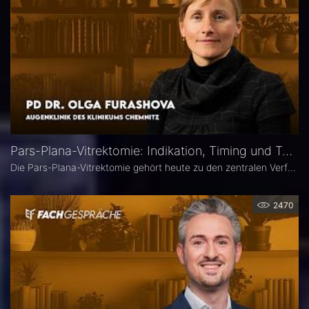
Pars-Plana-Vitrektomie: Indikation, Timing und Technik – PD Dr. Olga Furashova
Die Pars-Plana-Vitrektomie gehört heute zu den zentralen Verfahren der vitreoretinalen Chirurgie – doch nicht jede Glaskörperblutung oder epiretinale Gliose erfordert sofort eine Operation. PD Dr. Olga Furashova (Klinikum Chemnitz) erläutert, wann eine frühe Überweisung sinnvoll ist, welche Faktoren die OP-Indikation bestimmen und welche technischen Entwicklungen die PPV in den letzten Jahren geprägt haben.
2470