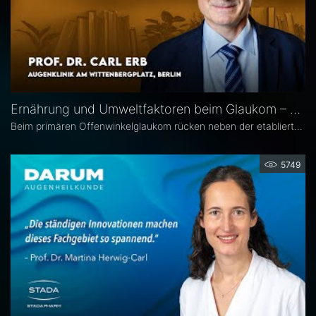
Ernährung und Umweltfaktoren beim Glaukom – Prof. Dr. Carl Erb
Beim primären Offenwinkelglaukom rücken neben der etablierten Senkung des Augeninnendrucks rücken zunehmend auch potenzielle unterstützende Ansätze wie antioxidative Nährstoffe, Vitamine sowie Lebensstil- und Umweltfaktoren in den wissenschaftlichen Fokus. Prof. Dr. Carl Erb, Ärztlicher Leiter der Augenklinik am Wittenbergplatz in Berlin, erläutert im Interview mit Eyefox, welchen Einfluss diese Faktoren auf Pathogenese und Progression des Glaukoms haben könnten.
5749