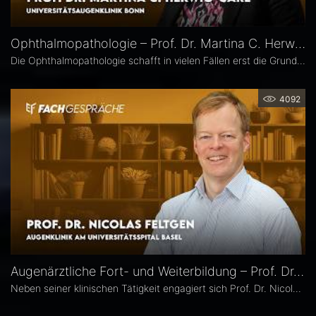
Ophthalmopathologie – Prof. Dr. Martina C. Herwig-Carl
Die Ophthalmopathologie schafft in vielen Fällen erst die Grundlage für eine sichere Diagnose und eine optimale Therapieplanung. Prof. Dr. Martina C. Herwig-Carl leitet die Sektion Ophthalmopathologie an der Universitätsaugenklinik Bonn. Sie erläutert, was sie an ihrem Fach fasziniert, welchen spezifischen Beitrag es insbesondere in der Ophthalmoonkologie leistet und warum die Ophthalmopathologie auch im Zeitalter hochauflösender Bildgebung unverzichtbar bleibt.
4092
Augenärztliche Fort- und Weiterbildung – Prof. Dr. Nicolas Feltgen
Neben seiner klinischen Tätigkeit engagiert sich Prof. Dr. Nicolas Feltgen besonders in der Lehre und steht der DOG-AG Lehre vor. Im Interview spricht er über die Stärken, aber auch den Optimierungsbedarf des aktuellen Weiterbildungssystems in der Augenheilkunde und erläutert, warum operative Erfahrungen im Ausland aus seiner Sicht eine sinnvolle Ergänzung sind.