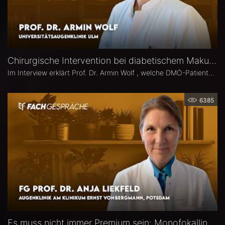
Chirurgische Intervention bei diabetischem Makulaödem – Prof. Dr. Armin Wolf
Im Interview erklärt Prof. Dr. Armin Wolf , welche DMÖ-Patienten am ehesten von einer Operation profitieren, welche Bedeutung das ILM-Peeling für anatomische und funktionelle Ergebnisse hat und in welchen Fällen ein chirurgisches Vorgehen bei DMÖ in Betracht gezogen werden sollte.
6385
Es muss nicht immer Premium sein: Monofokallinsen – Prof. Dr. Anja Liekfeld