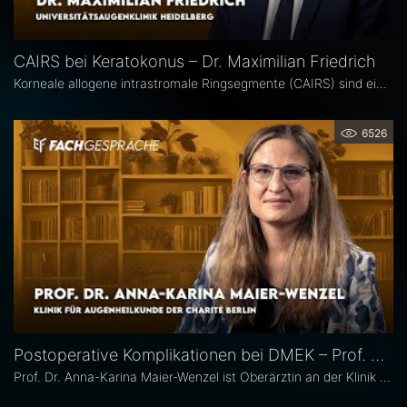
CAIRS bei Keratokonus – Dr. Maximilian Friedrich
Korneale allogene intrastromale Ringsegmente (CAIRS) sind ein innovatives, gewebeschonendes Verfahren zur Behandlung des Keratokonus, bei dem auf synthetische Implantate verzichtet wird. Dr. Maximilian Friedrich, Universitätsaugenklinik Heidelberg, ist Erstautor einer Metaanalyse zu den visuellen und topografischen Ergebnissen von CAIRS bei Keratokonus. Im Interview erläutert er die Vorteile dieser Methode.
6526
Postoperative Komplikationen bei DMEK – Prof. Dr. Anna-Karina Maier-Wenzel
Prof. Dr. Anna-Karina Maier-Wenzel ist Oberärztin an der Klinik für Augenheilkunde der Charité Berlin. Ihr augenchirurgischer Schwerpunkt liegt auf Eingriffen am Vorderabschnitt. Im Eyefox-Interview erläutert sie, welchen Einfluss Donorfaktoren und unterschiedliche Aufbereitungsformen bei der DMEK auf die postoperativen Ergebnisse haben, bei welchen Patientengruppen nach DMEK häufiger Komplikationen auftreten und wie die Nachsorge an der Augenklinik der Charité organisiert ist.