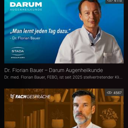
4115
Dr. Florian Bauer – Darum Augenheilkunde
Dr. med. Florian Bauer, FEBO, ist seit 2025 stellvertretender Klinikdirektor und Leitender Oberarzt an der Universitätsaugenklinik Bochum. Zuvor war er als Oberarzt für Netzhautchirurgie am Universitätsklinikum Münster und an der Paracelsus Medizinische Privatuniversität in Nürnberg tätig.
4567