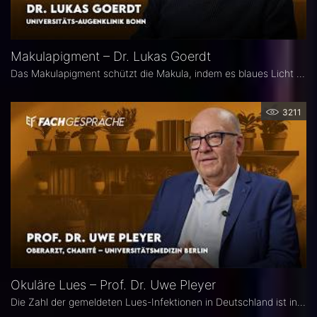
Makulapigment – Dr. Lukas Goerdt
Das Makulapigment schützt die Makula, indem es blaues Licht filtert und freie Radikale neutralisiert. Warum dieser natürliche Schutzmechanismus für die Augenheilkunde so spannend ist, welche Rolle die optische Dichte des Makulapigments (MPOD) bei Erkrankungen wie AMD und Glaukom spielt und ob Nahrungsergänzungsmittel zur Stabilisierung der MPOD sinnvoll sein können, erklärt Dr. Lukas Goerdt, Assistenzarzt an der Universitätsaugenklinik Bonn.
3211
Okuläre Lues – Prof. Dr. Uwe Pleyer
Die Zahl der gemeldeten Lues-Infektionen in Deutschland ist in den vergangenen Jahren kontinuierlich angestiegen und erreichte 2024 einen neuen Höchststand. Aufgrund des vielgestaltigen klinischen Erscheinungsbildes gilt die okuläre Lues als „Chamäleon der Augenheilkunde" und wird nicht selten erst verzögert diagnostiziert.