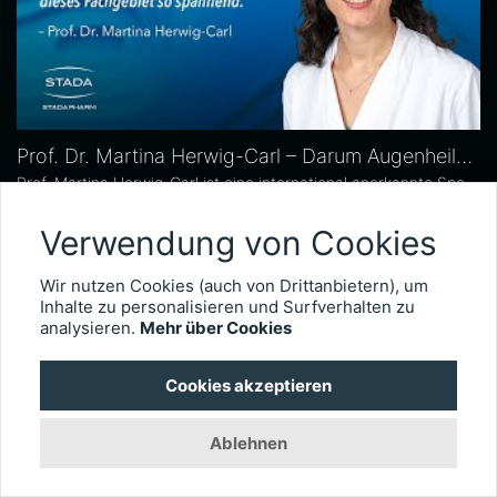
Prof. Dr. Martina Herwig-Carl – Darum Augenheilkunde
Prof. Martina Herwig-Carl ist eine international anerkannte Spezialistin auf dem Gebiet der Ophthalmopathologie und Erkrankungen des vorderen Augenabschnitts. Sie ist Oberärztin an der Universitätsaugenklinik Bonn, wo sie sich der klinischen und chirurgischen Versorgung von Erkrankungen des vorderen Augenabschnitts, einschließlich der Lid- und Hornhautchirurgie, widmet. Zudem leitet sie die Sektion Ophthalmopathologie.
Verwendung von Cookies
8337
Wir nutzen Cookies (auch von Drittanbietern), um
Inhalte zu personalisieren und Surfverhalten zu
analysieren.
Mehr über Cookies
Cookies akzeptieren
Ablehnen