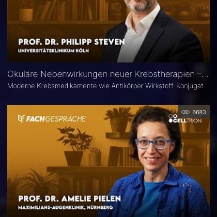
Okuläre Nebenwirkungen neuer Krebstherapien – Prof. Dr. Philipp Steven
Moderne Krebsmedikamente wie Antikörper-Wirkstoff-Konjugate (ADCs) können massive toxische Veränderungen an der Hornhaut hervorrufen. Augenärztliche Kontrollen vor und während der Therapie sind deshalb besonders wichtig. Prof. Dr. Philipp Steven, Experte für Erkrankungen der Augenoberfläche an der Uniklinik Köln, erklärt, welche präventiven und therapeutischen Optionen zur Verfügung stehen und wie Ophthalmologen in die interdisziplinäre Betreuung der Krebspatienten integriert werden sollten.
6683