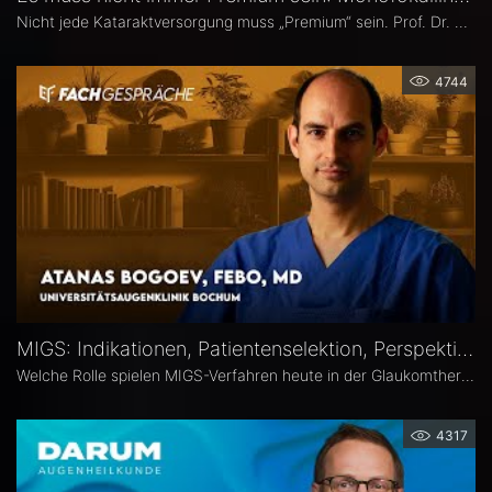
Nicht jede Kataraktversorgung muss „Premium“ sein. Prof. Dr. Anja Liekfeld, Chefärztin der Augenklinik am Klinikum Ernst von Bergmann in Potsdam, erläutert, warum klassische Monofokallinsen trotz einer wachsenden Zahl an Sonderlinsen weiterhin eine überzeugende Wahl sind, für welche Patienten sie klare Vorteile bieten, wie Erwartungen realistisch gesteuert werden können und welche Entwicklungen sie in den kommenden Jahren in Sachen Monofokallinsen erwartet.
4744
MIGS: Indikationen, Patientenselektion, Perspektiven – Atanas Bogoev, FEBO, MD
Welche Rolle spielen MIGS-Verfahren heute in der Glaukomtherapie? Atanas Bogoev, FEBO, MD, Oberarzt an der Universitätsaugenklinik Bochum spricht im Interview über Indikationen und Patientenselektion, den Stellenwert verschiedener MIGS-Verfahren im klinischen Alltag, realistische Therapieziele sowie Limitationen und zukünftige Entwicklungen der minimalinvasiven Glaukomchirurgie.
4317