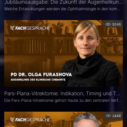
Jubiläumsausgabe: Die Zukunft der Augenheilkunde – Das 25. Ophthalmologische Quartett
Welche Entwicklungen werden die Ophthalmologie in den kommenden Jahren prägen? Die 25. Ausgabe des EYEFOX Talk Formats verbindet Rückblick und Ausblick und spannt den Bogen von prägenden Innovationen der vergangenen Jahre bis zu den Zukunftsthemen der Ophthalmologie. Im Fokus stehen aktuelle Entwicklungen in den Bereichen Netzhaut, Glaukom, Kataraktchirurgie und IOL sowie okuläre Tumoren.
3046
Pars-Plana-Vitrektomie: Indikation, Timing und Technik – PD Dr. Olga Furashova
Die Pars-Plana-Vitrektomie gehört heute zu den zentralen Verfahren der vitreoretinalen Chirurgie – doch nicht jede Glaskörperblutung oder epiretinale Gliose erfordert sofort eine Operation. PD Dr. Olga Furashova (Klinikum Chemnitz) erläutert, wann eine frühe Überweisung sinnvoll ist, welche Faktoren die OP-Indikation bestimmen und welche technischen Entwicklungen die PPV in den letzten Jahren geprägt haben.
2448