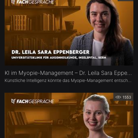
KI im Myopie-Management – Dr. Leila Sara Eppenberger
Künstliche Intelligenz könnte das Myopie-Management entscheidend verändern – von der Risikoeinschätzung bis zur individualisierten Therapie. Dr. Leila Sara Eppenberger, Universitätsklinik für Augenheilkunde, Inselspital Bern, erklärt, welche Rolle KI bei der Risikoeinschätzung und der Identifikation gefährdeter Kinder spielen kann. Zudem berichtet sie, welche KI-Biomarker aus OCT-Angiographie-Daten vielversprechend sind und welche Anwendungen bald im klinischen Alltag ankommen könnten.
1553