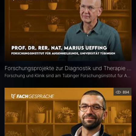
Forschungsprojekte zur Diagnostik und Therapie degenerativer Netzhauterkrankungen – Prof. Marius Ueffing
Forschung und Klinik sind am Tübinger Forschungsinstitut für Augenheilkunde eng verzahnt. Gerade laufen hier zwei große Projekte zur Diagnostik und Therapie degenerativer Netzhauterkrankungen. Im Interview spricht Institutsleiter Prof. Dr. rer. nat. Marius Ueffing über deren Fragestellungen und Ziele, neuartige Wirkstoffe für den klinischen Einsatz sowie den spezifischen Forschungsansatz in Tübingen.
894