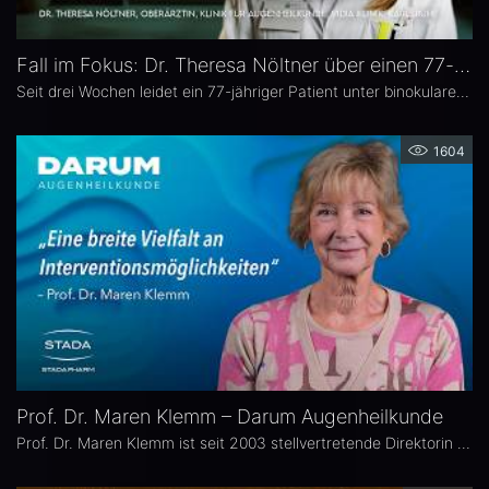
Fall im Fokus: Dr. Theresa Nöltner über einen 77-jährigen Patienten mit binokularen Doppelbildern
Seit drei Wochen leidet ein 77-jähriger Patient unter binokularen Doppelbildern beim Blick zur Seite. In dieser Ausgabe von „Fall im Fokus“ berichtet Dr. Theresa Nöltner, Oberärztin an der ViDia Augenklinik Karlsruhe, über die diagnostische Abklärung des Falls und die daraus resultierenden therapeutischen Schritte. Zu Dr. Nöltners chirurgischen Schwerpunkten zählen Lid- und Augenoberflächenerkrankungen sowie Schieloperationen.
1604
Prof. Dr. Maren Klemm – Darum Augenheilkunde
Prof. Dr. Maren Klemm ist seit 2003 stellvertretende Direktorin der Universitäts-Augenklinik Hamburg Eppendorf und leitet dort den Bereich Glaukom. Ihr Schwerpunkt liegt auf der Chirurgie des gesamten vorderen Augenabschnittes, insbesondere der Glaukom-, refraktiven und Hornhaut-Chirurgie.