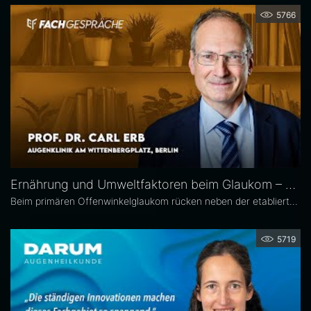
5766
Ernährung und Umweltfaktoren beim Glaukom – Prof. Dr. Carl Erb
Beim primären Offenwinkelglaukom rücken neben der etablierten Senkung des Augeninnendrucks rücken zunehmend auch potenzielle unterstützende Ansätze wie antioxidative Nährstoffe, Vitamine sowie Lebensstil- und Umweltfaktoren in den wissenschaftlichen Fokus. Prof. Dr. Carl Erb, Ärztlicher Leiter der Augenklinik am Wittenbergplatz in Berlin, erläutert im Interview mit Eyefox, welchen Einfluss diese Faktoren auf Pathogenese und Progression des Glaukoms haben könnten.
5719