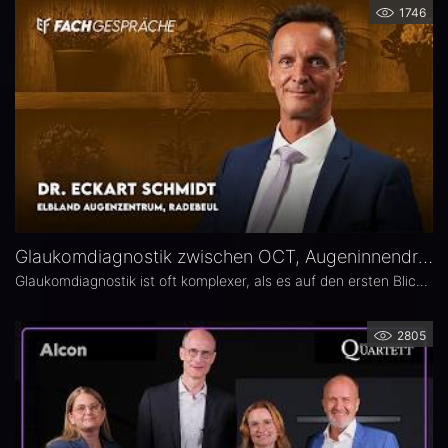
1746
Glaukomdiagnostik zwischen OCT, Augeninnendruck und Gesichtsfeld – Dr. Eckart Schmidt
Glaukomdiagnostik ist oft komplexer, als es auf den ersten Blick scheint. Dr. Eckart Schmidt vom ELBLAND Augenzentrum in Radebeul spricht über die wichtigsten Untersuchungen, die Rolle von OCT sowie über typische Fallstricke in Diagnostik und Verlaufskontrolle.
2805