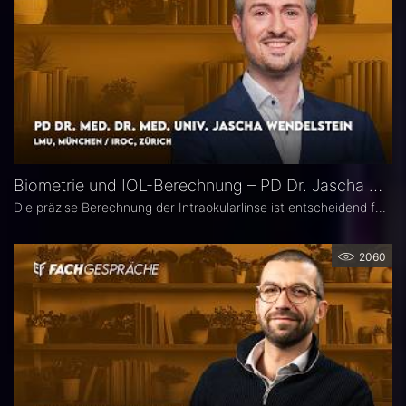
Biometrie und IOL-Berechnung – PD Dr. Jascha Wendelstein im Fachgespräch
Die präzise Berechnung der Intraokularlinse ist entscheidend für den refraktiven Erfolg der Kataraktchirurgie. PD Dr. med. Dr. med. univ. Jascha Wendelstein (IROC Zürich / LMU München) erläutert aktuelle Entwicklungen in der Biometrie, moderne Messverfahren, neue IOL-Formeln sowie den Einfluss von KI – und weist darauf hin, wo trotz Hightech weiterhin Herausforderungen bestehen.
2060