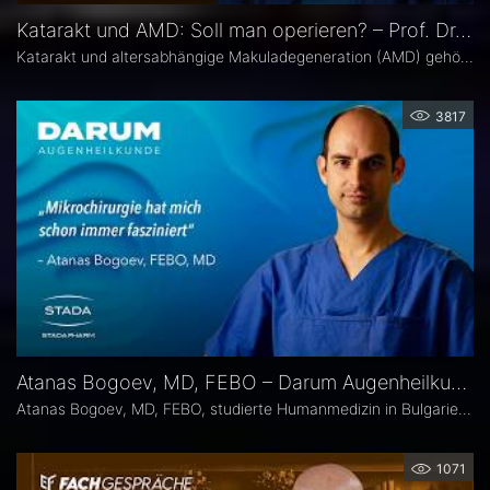
Katarakt und AMD: Soll man operieren? – Prof. Dr. Amelie Pielen
Katarakt und altersabhängige Makuladegeneration (AMD) gehören im fortgeschrittenen Lebensalter zu den häufigsten Augenerkrankungen überhaupt und treten zunehmend zusammen auf. Millionen Eingriffe erfolgen jedes Jahr. Doch in Bezug auf die Frage, ob eine Katarakt-Operation eine AMD womöglich verschlechtert, herrscht in der Praxis häufig Verunsicherung. Prof. Dr. Amelie Pielen gibt auf Basis neuer Studiendaten Antworten auf die wichtigsten Fragen zu diesem Thema.
3817
Atanas Bogoev, MD, FEBO – Darum Augenheilkunde
Atanas Bogoev, MD, FEBO, studierte Humanmedizin in Bulgarien und begann dort seine ärztliche Laufbahn. 2021 wurde er mit dem Young Scientist Award der Bulgarian Glaucoma Society ausgezeichnet. Seine fachärztliche Tätigkeit in der Augenheilkunde setzte er 2021 an der Universitätsaugenklinik Bochum fort, mit einem besonderen Schwerpunkt auf der Diagnostik und Therapie des Glaukoms. Heute ist er Oberarzt an der Universitätsaugenklinik Bochum. Er Ist Mitbegründer der Plattform Ophthalmology24.
1071