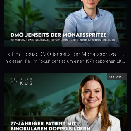
Fall im Fokus: DMÖ jenseits der Monatsspritze – Dr. Christian Karl Brinkmann
In diesem "Fall im Fokus" geht es um einen 1974 geborenen LKW-Fahrer mit diabetischem Makulaödem, der sich 2021 erstmals bei Dr. Christian Karl Brinkmann am Dietrich Bonhoeffer Klinikum in Neubrandenburg vorstellte – mit subjektiv störenden Schatten und einer unscharfen Wahrnehmung von Verkehrszeichen.
2093