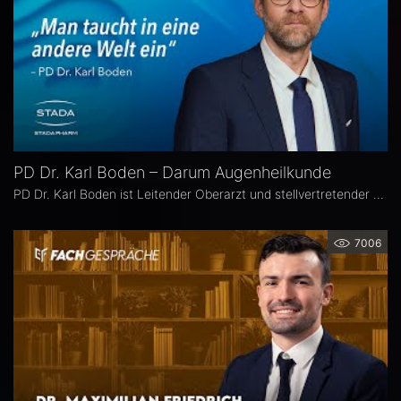
PD Dr. Karl Boden – Darum Augenheilkunde
PD Dr. Karl Boden ist Leitender Oberarzt und stellvertretender Klinikleiter an der Augenklinik Sulzbach. Seine Schwerpunkte liegen in der Katarakt-, Glaukom- und vitreo-retinalen Chichirurgie sowie auf Hornhauttransplantationen inkl. DMEK, Femto- und Excimer-Keratoplastiken.
7006