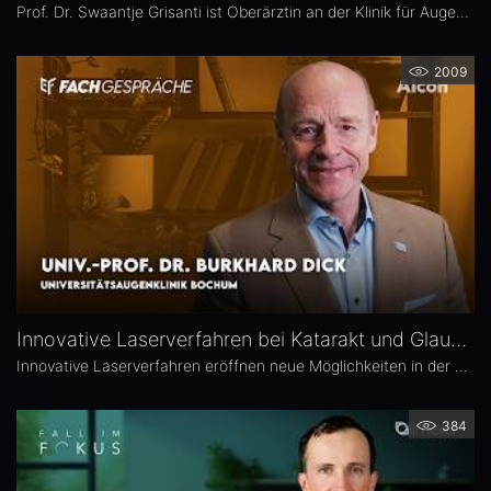
Prof. Dr. Swaantje Grisanti ist Oberärztin an der Klinik für Augenheilkunde des Universitätsklinikums Schleswig-Holstein (UKSH), Campus Lübeck. Ihr Schwerpunkt liegt im Bereich Glaukom bzw. Glaukomchirurgie.
2009
Innovative Laserverfahren bei Katarakt und Glaukom – Univ.-Prof. Dr. Burkhard Dick
Innovative Laserverfahren eröffnen neue Möglichkeiten in der Katarakt- und Glaukomchirurgie. Univ.-Prof. Dr. Burkhard Dick, Universitätsaugenklinik Bochum, berichtet über seine langjährige Erfahrung mit dem Femtosekundenlaser, aktuelle Entwicklungen in der refraktiven Chirurgie und die direkte selektive Lasertrabekuloplastik (DSLT). Außerdem erläutert er, welche Patienten von den neuen Verfahren profitieren und was er von kombinierten Eingriffen hält.
384