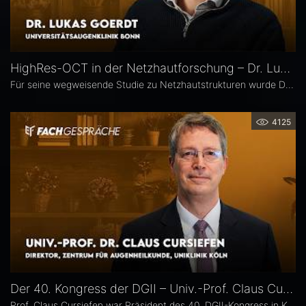
HighRes-OCT in der Netzhautforschung – Dr. Lukas Goerdt
Für seine wegweisende Studie zu Netzhautstrukturen wurde Dr. Lukas Goerdt 2025 mit dem Heidelberg Engineering Xtreme Research Award ausgezeichnet. Eine zentrale Rolle in seiner Forschung spielte das HighRes-OCT. Im Fachgespräch erläutert er, welche neuen Möglichkeiten dieses Bildgebungsverfahren eröffnet, welche bislang unbekannten Strukturen er identifizieren konnte und welche Bedeutung sie für die Diagnostik degenerativer Netzhauterkrankungen haben könnten.
4125
Der 40. Kongress der DGII – Univ.-Prof. Claus Cursiefen
Prof. Claus Cursiefen war Präsident des 40. DGII-Kongress in Köln. Im Interview zieht er Bilanz und spricht über spannende Entwicklungen in der Hornhautchirurgie wie CAIRS und EndoArt, die zunehmende Verzahnung von Kataraktchirurgie mit Hornhaut-, Netzhaut- und Glaukomchirurgie sowie die Ausbildung des ophthalmochirurgischen Nachwuchses.