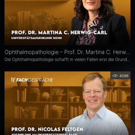
Ophthalmopathologie – Prof. Dr. Martina C. Herwig-Carl
Die Ophthalmopathologie schafft in vielen Fällen erst die Grundlage für eine sichere Diagnose und eine optimale Therapieplanung. Prof. Dr. Martina C. Herwig-Carl leitet die Sektion Ophthalmopathologie an der Universitätsaugenklinik Bonn. Sie erläutert, was sie an ihrem Fach fasziniert, welchen spezifischen Beitrag es insbesondere in der Ophthalmoonkologie leistet und warum die Ophthalmopathologie auch im Zeitalter hochauflösender Bildgebung unverzichtbar bleibt.
4066