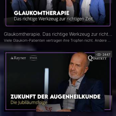
Glaukomtherapie. Das richtige Werkzeug zur richtigen Zeit – Das 26. Ophthalmologische Quartett
Viele Glaukom-Patienten vertragen ihre Tropfen nicht. Andere nehmen sie erst gar nicht. In der neuen Ausgabe des Opthalmologischen Quartetts geht es um Alternativen zur Tropftherapie – moderne, schonende Verfahren wie die direkte selektive Lasertrabekuloplastik (DSLT) oder MIGS.
2447