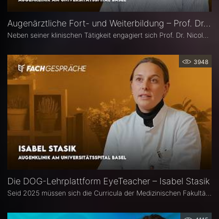
Augenärztliche Fort- und Weiterbildung – Prof. Dr. Nicolas Feltgen
Neben seiner klinischen Tätigkeit engagiert sich Prof. Dr. Nicolas Feltgen besonders in der Lehre und steht der DOG-AG Lehre vor. Im Interview spricht er über die Stärken, aber auch den Optimierungsbedarf des aktuellen Weiterbildungssystems in der Augenheilkunde und erläutert, warum operative Erfahrungen im Ausland aus seiner Sicht eine sinnvolle Ergänzung sind.
3948
Die DOG-Lehrplattform EyeTeacher – Isabel Stasik
Seid 2025 müssen sich die Curricula der Medizinischen Fakultäten am Nationalen Kompetenzbasierten Lernzielkatalog Medizin orientieren – so die neue Approbationsordnung. Die DOG beauftragte daher die Arbeitsgemeinschaft DOG-Lehre, strukturierte Lehrinhalte zu erarbeiten. Das Ergebnis ist die Online-Bibliothek DOG EyeTeacher. Wie das Tool Lehrende unterstützt, erklärt Isabel Stasik vom Universitätsspital Basel, die an der Umsetzung maßgeblich beteiligt war.