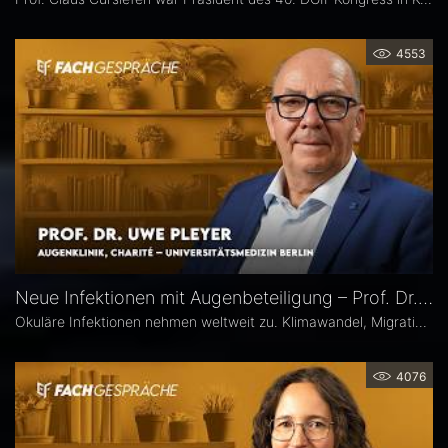
4553
Neue Infektionen mit Augenbeteiligung – Prof. Dr. Uwe Pleyer
Okuläre Infektionen nehmen weltweit zu. Klimawandel, Migration und globale Mobilität begünstigen die Ausbreitung von hierzulande bislang seltener Erreger – und damit auch das vermehrte Auftreten neuer Infektionskrankheiten mit potenzieller Augenbeteiligung in Mitteleuropa, etwa Dengue- und Chikungunya-Fieber oder West-Nil-Virus-Infektionen. Prof. Dr. Uwe Pleyer erläutert, welche diagnostischen und therapeutischen Herausforderungen sich daraus für Augenärztinnen und Augenärzte ergeben.
4076