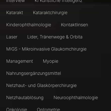
Interview
KI Künstliche Intelligenz
Katarakt
Kataraktchirurgie
Kinderophthalmologie
Kontaktlinsen
Laser
Lider, Tränenwege & Orbita
MIGS - Mikroinvasive Glaukomchirurgie
Management
Myopie
Nahrungsergänzungsmittel
Netzhaut- und Glaskörperchirurgie
Netzhautablösung
Neuroophthalmologie
Onkologie
Optometrie