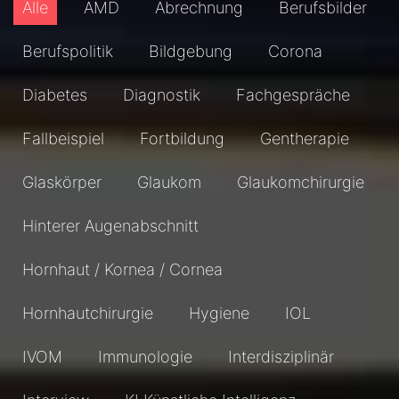
Alle
AMD
Abrechnung
Berufsbilder
Berufspolitik
Bildgebung
Corona
Diabetes
Diagnostik
Fachgespräche
Fallbeispiel
Fortbildung
Gentherapie
Glaskörper
Glaukom
Glaukomchirurgie
Hinterer Augenabschnitt
Hornhaut / Kornea / Cornea
Hornhautchirurgie
Hygiene
IOL
IVOM
Immunologie
Interdisziplinär