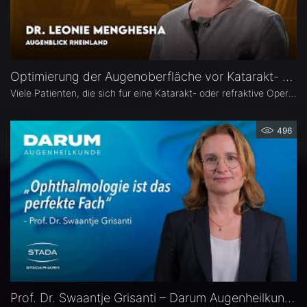
Optimierung der Augenoberfläche vor Katarakt- und Refraktiver Operation – Dr. Leonie Menghesha
Viele Patienten, die sich für eine Katarakt- oder refraktive Operation entscheiden, haben eine Erkrankung der Augenoberfläche. Dr. Leonie Menghesha, MVZ Augenblick Rheinland, erklärt, wie sich betroffene Patienten im Praxisalltag zuverlässig identifizieren lassen, welche Konsequenzen eine instabile Augenoberfläche für die OP-Planung hat und wie sich die Augenoberfläche optimieren lässt.
496
Prof. Dr. Swaantje Grisanti – Darum Augenheilkunde