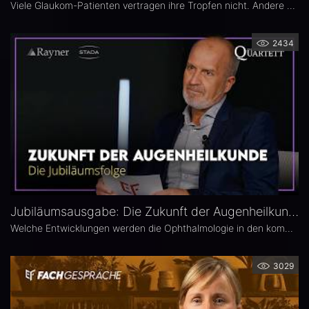
Viele Glaukom-Patienten vertragen ihre Tropfen nicht. Andere nehmen sie erst gar nicht. In der neuen Ausgabe des Opthalmologischen Quartetts geht es um Alternativen zur Tropftherapie – moderne, schonende Verfahren wie die direkte selektive Lasertrabekuloplastik (DSLT) oder MIGS.
2434
Jubiläumsausgabe: Die Zukunft der Augenheilkunde – Das 25. Ophthalmologische Quartett
Welche Entwicklungen werden die Ophthalmologie in den kommenden Jahren prägen? Die 25. Ausgabe des EYEFOX Talk Formats verbindet Rückblick und Ausblick und spannt den Bogen von prägenden Innovationen der vergangenen Jahre bis zu den Zukunftsthemen der Ophthalmologie. Im Fokus stehen aktuelle Entwicklungen in den Bereichen Netzhaut, Glaukom, Kataraktchirurgie und IOL sowie okuläre Tumoren.
3029