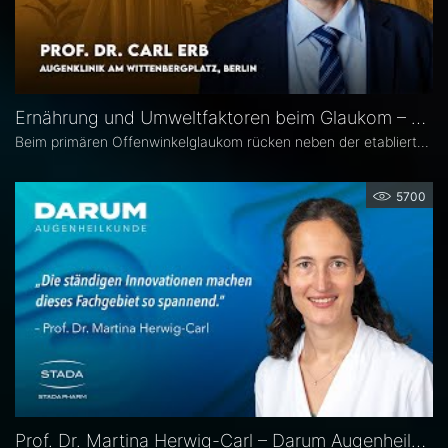
Ernährung und Umweltfaktoren beim Glaukom – Prof. Dr. Carl Erb
Beim primären Offenwinkelglaukom rücken neben der etablierten Senkung des Augeninnendrucks rücken zunehmend auch potenzielle unterstützende Ansätze wie antioxidative Nährstoffe, Vitamine sowie Lebensstil- und Umweltfaktoren in den wissenschaftlichen Fokus. Prof. Dr. Carl Erb, Ärztlicher Leiter der Augenklinik am Wittenbergplatz in Berlin, erläutert im Interview mit Eyefox, welchen Einfluss diese Faktoren auf Pathogenese und Progression des Glaukoms haben könnten.
5700
Prof. Dr. Martina Herwig-Carl – Darum Augenheilkunde