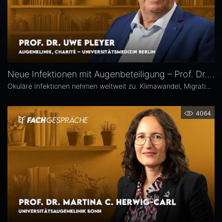
Neue Infektionen mit Augenbeteiligung – Prof. Dr. Uwe Pleyer
Okuläre Infektionen nehmen weltweit zu. Klimawandel, Migration und globale Mobilität begünstigen die Ausbreitung von hierzulande bislang seltener Erreger – und damit auch das vermehrte Auftreten neuer Infektionskrankheiten mit potenzieller Augenbeteiligung in Mitteleuropa, etwa Dengue- und Chikungunya-Fieber oder West-Nil-Virus-Infektionen. Prof. Dr. Uwe Pleyer erläutert, welche diagnostischen und therapeutischen Herausforderungen sich daraus für Augenärztinnen und Augenärzte ergeben.
4064