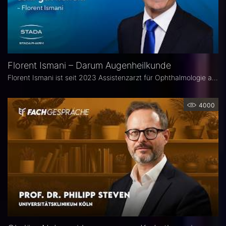
Florent Ismani – Darum Augenheilkunde
Florent Ismani ist seit 2023 Assistenzarzt für Ophthalmologie am Augenzentrum Schleswig-Holstein. Sein Medizinstudium absolvierte er am Universitätsklinikum Hamburg-Eppendorf.
4000