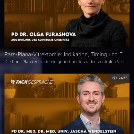
Pars-Plana-Vitrektomie: Indikation, Timing und Technik – PD Dr. Olga Furashova
Die Pars-Plana-Vitrektomie gehört heute zu den zentralen Verfahren der vitreoretinalen Chirurgie – doch nicht jede Glaskörperblutung oder epiretinale Gliose erfordert sofort eine Operation. PD Dr. Olga Furashova (Klinikum Chemnitz) erläutert, wann eine frühe Überweisung sinnvoll ist, welche Faktoren die OP-Indikation bestimmen und welche technischen Entwicklungen die PPV in den letzten Jahren geprägt haben.
2435