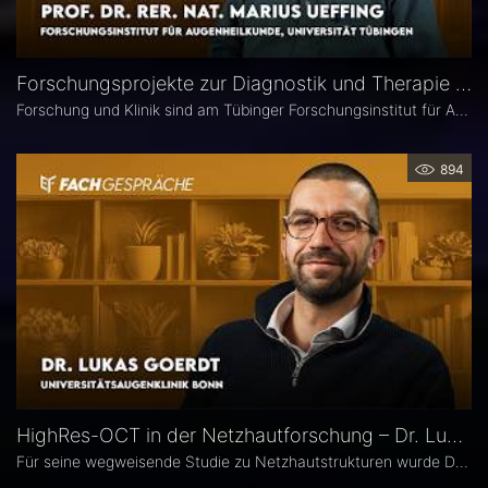
Forschungsprojekte zur Diagnostik und Therapie degenerativer Netzhauterkrankungen – Prof. Marius Ueffing
Forschung und Klinik sind am Tübinger Forschungsinstitut für Augenheilkunde eng verzahnt. Gerade laufen hier zwei große Projekte zur Diagnostik und Therapie degenerativer Netzhauterkrankungen. Im Interview spricht Institutsleiter Prof. Dr. rer. nat. Marius Ueffing über deren Fragestellungen und Ziele, neuartige Wirkstoffe für den klinischen Einsatz sowie den spezifischen Forschungsansatz in Tübingen.
894
HighRes-OCT in der Netzhautforschung – Dr. Lukas Goerdt
Für seine wegweisende Studie zu Netzhautstrukturen wurde Dr. Lukas Goerdt 2025 mit dem Heidelberg Engineering Xtreme Research Award ausgezeichnet. Eine zentrale Rolle in seiner Forschung spielte das HighRes-OCT. Im Fachgespräch erläutert er, welche neuen Möglichkeiten dieses Bildgebungsverfahren eröffnet, welche bislang unbekannten Strukturen er identifizieren konnte und welche Bedeutung sie für die Diagnostik degenerativer Netzhauterkrankungen haben könnten.