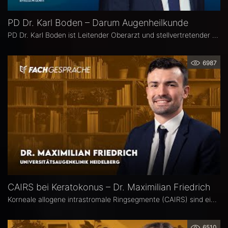
PD Dr. Karl Boden – Darum Augenheilkunde
PD Dr. Karl Boden ist Leitender Oberarzt und stellvertretender Klinikleiter an der Augenklinik Sulzbach. Seine Schwerpunkte liegen in der Katarakt-, Glaukom- und vitreo-retinalen Chichirurgie sowie auf Hornhauttransplantationen inkl. DMEK, Femto- und Excimer-Keratoplastiken.
6987
CAIRS bei Keratokonus – Dr. Maximilian Friedrich
Korneale allogene intrastromale Ringsegmente (CAIRS) sind ein innovatives, gewebeschonendes Verfahren zur Behandlung des Keratokonus, bei dem auf synthetische Implantate verzichtet wird. Dr. Maximilian Friedrich, Universitätsaugenklinik Heidelberg, ist Erstautor einer Metaanalyse zu den visuellen und topografischen Ergebnissen von CAIRS bei Keratokonus. Im Interview erläutert er die Vorteile dieser Methode.
6510