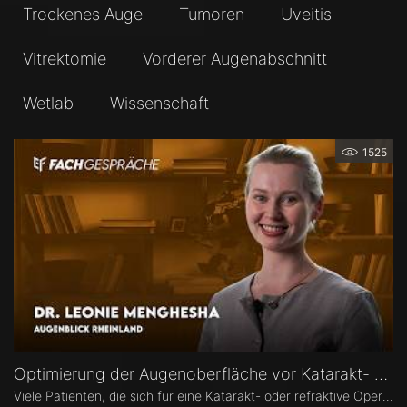
Trockenes Auge
Tumoren
Uveitis
Vitrektomie
Vorderer Augenabschnitt
Wetlab
Wissenschaft
1525
Optimierung der Augenoberfläche vor Katarakt- und Refraktiver Operation – Dr. Leonie Menghesha
Viele Patienten, die sich für eine Katarakt- oder refraktive Operation entscheiden, haben eine Erkrankung der Augenoberfläche. Dr. Leonie Menghesha, MVZ Augenblick Rheinland, erklärt, wie sich betroffene Patienten im Praxisalltag zuverlässig identifizieren lassen, welche Konsequenzen eine instabile Augenoberfläche für die OP-Planung hat und wie sich die Augenoberfläche optimieren lässt.