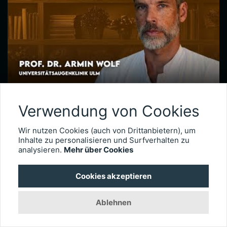
Netzhautchirurgie nach Augenverletzungen – Prof. Dr. Armin Wolf
Verwendung von Cookies
Seit 2020 leitet Prof. Dr. Armin Wolf die Universitätsaugenklinik in Ulm. Der international anerkannte Netzhautchirurg verfügt über besondere Expertise in der Behandlung komplexer Fälle, wie etwa schwere Augenverletzungen. Im Interview erläutert er, wie wichtig das Timing der Operation für die Visusprognose bei traumatischen Netzhautablösungen ist, wie er intraokulare Fremdkörper behandelt und welche technischen Entwicklungen die Versorgung okulärer Traumata künftig weiter verbessern könnten.
Wir nutzen Cookies (auch von Drittanbietern), um
3009
Inhalte zu personalisieren und Surfverhalten zu
analysieren.
Mehr über Cookies
Cookies akzeptieren
Ablehnen