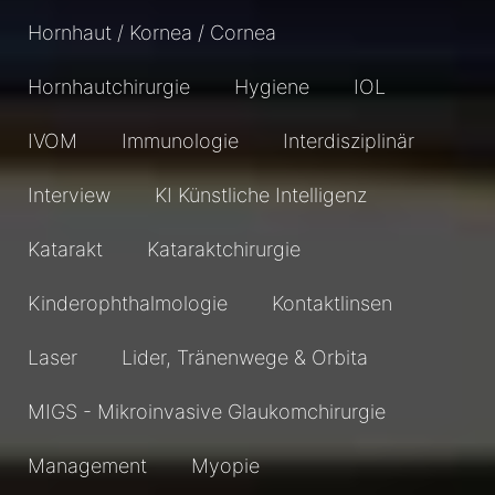
Hornhaut / Kornea / Cornea
Hornhautchirurgie
Hygiene
IOL
IVOM
Immunologie
Interdisziplinär
Interview
KI Künstliche Intelligenz
Katarakt
Kataraktchirurgie
Kinderophthalmologie
Kontaktlinsen
Laser
Lider, Tränenwege & Orbita
MIGS - Mikroinvasive Glaukomchirurgie
Management
Myopie