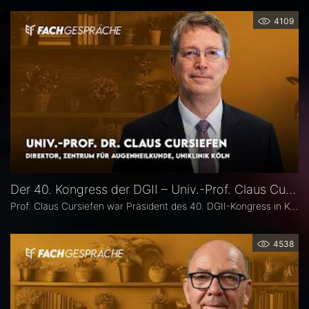
4109
Der 40. Kongress der DGII – Univ.-Prof. Claus Cursiefen
Prof. Claus Cursiefen war Präsident des 40. DGII-Kongress in Köln. Im Interview zieht er Bilanz und spricht über spannende Entwicklungen in der Hornhautchirurgie wie CAIRS und EndoArt, die zunehmende Verzahnung von Kataraktchirurgie mit Hornhaut-, Netzhaut- und Glaukomchirurgie sowie die Ausbildung des ophthalmochirurgischen Nachwuchses.
4538