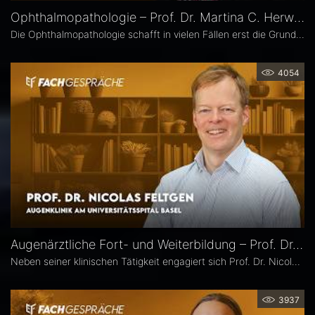
Ophthalmopathologie – Prof. Dr. Martina C. Herwig-Carl
Die Ophthalmopathologie schafft in vielen Fällen erst die Grundlage für eine sichere Diagnose und eine optimale Therapieplanung. Prof. Dr. Martina C. Herwig-Carl leitet die Sektion Ophthalmopathologie an der Universitätsaugenklinik Bonn. Sie erläutert, was sie an ihrem Fach fasziniert, welchen spezifischen Beitrag es insbesondere in der Ophthalmoonkologie leistet und warum die Ophthalmopathologie auch im Zeitalter hochauflösender Bildgebung unverzichtbar bleibt.
4054
Augenärztliche Fort- und Weiterbildung – Prof. Dr. Nicolas Feltgen
Neben seiner klinischen Tätigkeit engagiert sich Prof. Dr. Nicolas Feltgen besonders in der Lehre und steht der DOG-AG Lehre vor. Im Interview spricht er über die Stärken, aber auch den Optimierungsbedarf des aktuellen Weiterbildungssystems in der Augenheilkunde und erläutert, warum operative Erfahrungen im Ausland aus seiner Sicht eine sinnvolle Ergänzung sind.
3937