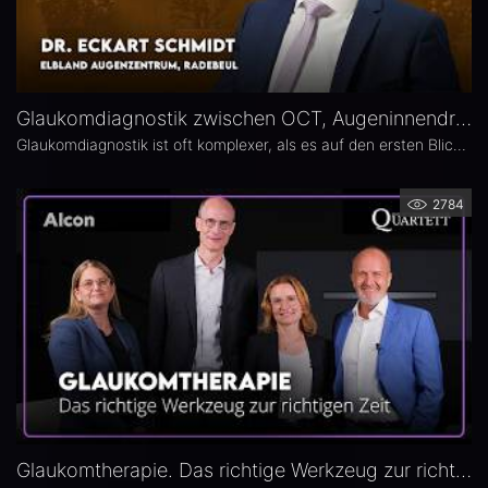
Glaukomdiagnostik zwischen OCT, Augeninnendruck und Gesichtsfeld – Dr. Eckart Schmidt
Glaukomdiagnostik ist oft komplexer, als es auf den ersten Blick scheint. Dr. Eckart Schmidt vom ELBLAND Augenzentrum in Radebeul spricht über die wichtigsten Untersuchungen, die Rolle von OCT sowie über typische Fallstricke in Diagnostik und Verlaufskontrolle.
2784
Glaukomtherapie. Das richtige Werkzeug zur richtigen Zeit – Das 26. Ophthalmologische Quartett