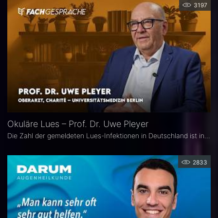
3197
Okuläre Lues – Prof. Dr. Uwe Pleyer
Die Zahl der gemeldeten Lues-Infektionen in Deutschland ist in den vergangenen Jahren kontinuierlich angestiegen und erreichte 2024 einen neuen Höchststand. Aufgrund des vielgestaltigen klinischen Erscheinungsbildes gilt die okuläre Lues als „Chamäleon der Augenheilkunde" und wird nicht selten erst verzögert diagnostiziert.
2833