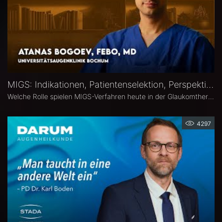
MIGS: Indikationen, Patientenselektion, Perspektiven – Atanas Bogoev, FEBO, MD
Welche Rolle spielen MIGS-Verfahren heute in der Glaukomtherapie? Atanas Bogoev, FEBO, MD, Oberarzt an der Universitätsaugenklinik Bochum spricht im Interview über Indikationen und Patientenselektion, den Stellenwert verschiedener MIGS-Verfahren im klinischen Alltag, realistische Therapieziele sowie Limitationen und zukünftige Entwicklungen der minimalinvasiven Glaukomchirurgie.
4297