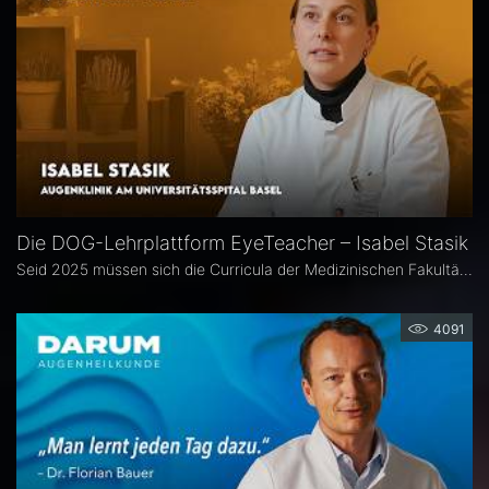
Die DOG-Lehrplattform EyeTeacher – Isabel Stasik
Seid 2025 müssen sich die Curricula der Medizinischen Fakultäten am Nationalen Kompetenzbasierten Lernzielkatalog Medizin orientieren – so die neue Approbationsordnung. Die DOG beauftragte daher die Arbeitsgemeinschaft DOG-Lehre, strukturierte Lehrinhalte zu erarbeiten. Das Ergebnis ist die Online-Bibliothek DOG EyeTeacher. Wie das Tool Lehrende unterstützt, erklärt Isabel Stasik vom Universitätsspital Basel, die an der Umsetzung maßgeblich beteiligt war.
4091