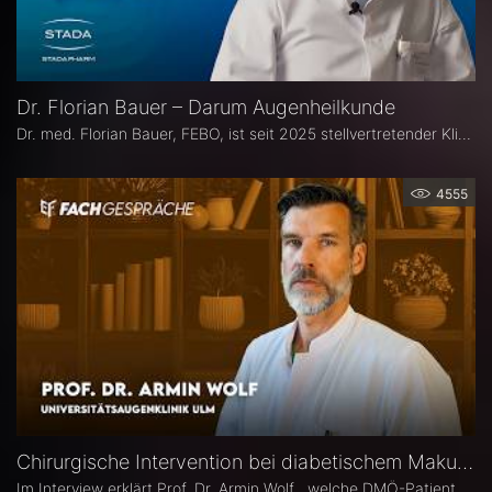
Dr. Florian Bauer – Darum Augenheilkunde
Dr. med. Florian Bauer, FEBO, ist seit 2025 stellvertretender Klinikdirektor und Leitender Oberarzt an der Universitätsaugenklinik Bochum. Zuvor war er als Oberarzt für Netzhautchirurgie am Universitätsklinikum Münster und an der Paracelsus Medizinische Privatuniversität in Nürnberg tätig.
4555
Chirurgische Intervention bei diabetischem Makulaödem – Prof. Dr. Armin Wolf
Im Interview erklärt Prof. Dr. Armin Wolf , welche DMÖ-Patienten am ehesten von einer Operation profitieren, welche Bedeutung das ILM-Peeling für anatomische und funktionelle Ergebnisse hat und in welchen Fällen ein chirurgisches Vorgehen bei DMÖ in Betracht gezogen werden sollte.