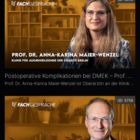
Postoperative Komplikationen bei DMEK – Prof. Dr. Anna-Karina Maier-Wenzel
Prof. Dr. Anna-Karina Maier-Wenzel ist Oberärztin an der Klinik für Augenheilkunde der Charité Berlin. Ihr augenchirurgischer Schwerpunkt liegt auf Eingriffen am Vorderabschnitt. Im Eyefox-Interview erläutert sie, welchen Einfluss Donorfaktoren und unterschiedliche Aufbereitungsformen bei der DMEK auf die postoperativen Ergebnisse haben, bei welchen Patientengruppen nach DMEK häufiger Komplikationen auftreten und wie die Nachsorge an der Augenklinik der Charité organisiert ist.
5756