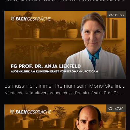
6368
Es muss nicht immer Premium sein: Monofokallinsen – Prof. Dr. Anja Liekfeld
Nicht jede Kataraktversorgung muss „Premium“ sein. Prof. Dr. Anja Liekfeld, Chefärztin der Augenklinik am Klinikum Ernst von Bergmann in Potsdam, erläutert, warum klassische Monofokallinsen trotz einer wachsenden Zahl an Sonderlinsen weiterhin eine überzeugende Wahl sind, für welche Patienten sie klare Vorteile bieten, wie Erwartungen realistisch gesteuert werden können und welche Entwicklungen sie in den kommenden Jahren in Sachen Monofokallinsen erwartet.
4730