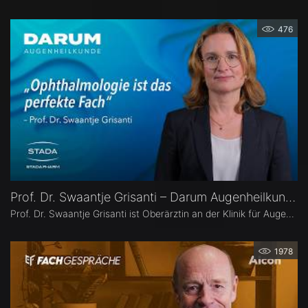
476
Prof. Dr. Swaantje Grisanti – Darum Augenheilkunde
Prof. Dr. Swaantje Grisanti ist Oberärztin an der Klinik für Augenheilkunde des Universitätsklinikums Schleswig-Holstein (UKSH), Campus Lübeck. Ihr Schwerpunkt liegt im Bereich Glaukom bzw. Glaukomchirurgie.
1978