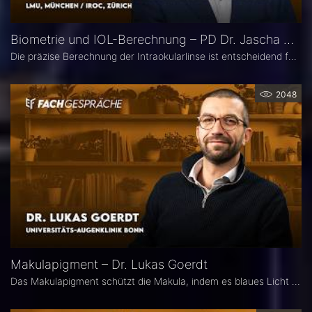
Biometrie und IOL-Berechnung – PD Dr. Jascha Wendelstein im Fachgespräch
Die präzise Berechnung der Intraokularlinse ist entscheidend für den refraktiven Erfolg der Kataraktchirurgie. PD Dr. med. Dr. med. univ. Jascha Wendelstein (IROC Zürich / LMU München) erläutert aktuelle Entwicklungen in der Biometrie, moderne Messverfahren, neue IOL-Formeln sowie den Einfluss von KI – und weist darauf hin, wo trotz Hightech weiterhin Herausforderungen bestehen.
2048
Makulapigment – Dr. Lukas Goerdt
Das Makulapigment schützt die Makula, indem es blaues Licht filtert und freie Radikale neutralisiert. Warum dieser natürliche Schutzmechanismus für die Augenheilkunde so spannend ist, welche Rolle die optische Dichte des Makulapigments (MPOD) bei Erkrankungen wie AMD und Glaukom spielt und ob Nahrungsergänzungsmittel zur Stabilisierung der MPOD sinnvoll sein können, erklärt Dr. Lukas Goerdt, Assistenzarzt an der Universitätsaugenklinik Bonn.