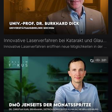
Innovative Laserverfahren bei Katarakt und Glaukom – Univ.-Prof. Dr. Burkhard Dick
Innovative Laserverfahren eröffnen neue Möglichkeiten in der Katarakt- und Glaukomchirurgie. Univ.-Prof. Dr. Burkhard Dick, Universitätsaugenklinik Bochum, berichtet über seine langjährige Erfahrung mit dem Femtosekundenlaser, aktuelle Entwicklungen in der refraktiven Chirurgie und die direkte selektive Lasertrabekuloplastik (DSLT). Außerdem erläutert er, welche Patienten von den neuen Verfahren profitieren und was er von kombinierten Eingriffen hält.
381