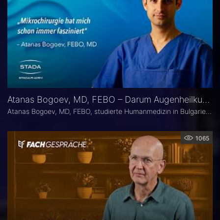
Atanas Bogoev, MD, FEBO – Darum Augenheilkunde
Atanas Bogoev, MD, FEBO, studierte Humanmedizin in Bulgarien und begann dort seine ärztliche Laufbahn. 2021 wurde er mit dem Young Scientist Award der Bulgarian Glaucoma Society ausgezeichnet. Seine fachärztliche Tätigkeit in der Augenheilkunde setzte er 2021 an der Universitätsaugenklinik Bochum fort, mit einem besonderen Schwerpunkt auf der Diagnostik und Therapie des Glaukoms. Heute ist er Oberarzt an der Universitätsaugenklinik Bochum. Er Ist Mitbegründer der Plattform Ophthalmology24.
1065