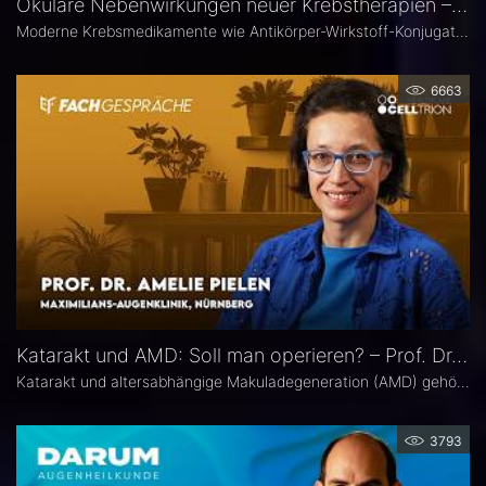
Okuläre Nebenwirkungen neuer Krebstherapien – Prof. Dr. Philipp Steven
Moderne Krebsmedikamente wie Antikörper-Wirkstoff-Konjugate (ADCs) können massive toxische Veränderungen an der Hornhaut hervorrufen. Augenärztliche Kontrollen vor und während der Therapie sind deshalb besonders wichtig. Prof. Dr. Philipp Steven, Experte für Erkrankungen der Augenoberfläche an der Uniklinik Köln, erklärt, welche präventiven und therapeutischen Optionen zur Verfügung stehen und wie Ophthalmologen in die interdisziplinäre Betreuung der Krebspatienten integriert werden sollten.
6663
Katarakt und AMD: Soll man operieren? – Prof. Dr. Amelie Pielen
Katarakt und altersabhängige Makuladegeneration (AMD) gehören im fortgeschrittenen Lebensalter zu den häufigsten Augenerkrankungen überhaupt und treten zunehmend zusammen auf. Millionen Eingriffe erfolgen jedes Jahr. Doch in Bezug auf die Frage, ob eine Katarakt-Operation eine AMD womöglich verschlechtert, herrscht in der Praxis häufig Verunsicherung. Prof. Dr. Amelie Pielen gibt auf Basis neuer Studiendaten Antworten auf die wichtigsten Fragen zu diesem Thema.
3793