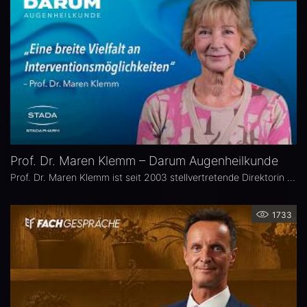
Prof. Dr. Maren Klemm – Darum Augenheilkunde
Prof. Dr. Maren Klemm ist seit 2003 stellvertretende Direktorin der Universitäts-Augenklinik Hamburg Eppendorf und leitet dort den Bereich Glaukom. Ihr Schwerpunkt liegt auf der Chirurgie des gesamten vorderen Augenabschnittes, insbesondere der Glaukom-, refraktiven und Hornhaut-Chirurgie.
1733