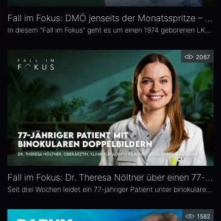
Fall im Fokus: DMÖ jenseits der Monatsspritze – Dr. Christian Karl Brinkmann
In diesem "Fall im Fokus" geht es um einen 1974 geborenen LKW-Fahrer mit diabetischem Makulaödem, der sich 2021 erstmals bei Dr. Christian Karl Brinkmann am Dietrich Bonhoeffer Klinikum in Neubrandenburg vorstellte – mit subjektiv störenden Schatten und einer unscharfen Wahrnehmung von Verkehrszeichen.
2067
Fall im Fokus: Dr. Theresa Nöltner über einen 77-jährigen Patienten mit binokularen Doppelbildern
Seit drei Wochen leidet ein 77-jähriger Patient unter binokularen Doppelbildern beim Blick zur Seite. In dieser Ausgabe von „Fall im Fokus“ berichtet Dr. Theresa Nöltner, Oberärztin an der ViDia Augenklinik Karlsruhe, über die diagnostische Abklärung des Falls und die daraus resultierenden therapeutischen Schritte. Zu Dr. Nöltners chirurgischen Schwerpunkten zählen Lid- und Augenoberflächenerkrankungen sowie Schieloperationen.
1582