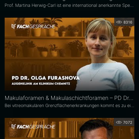
Prof. Martina Herwig-Carl ist eine international anerkannte Spezialistin auf dem Gebiet der Ophthalmopathologie und Erkrankungen des vorderen Augenabschnitts. Sie ist Oberärztin an der Universitätsaugenklinik Bonn, wo sie sich der klinischen und chirurgischen Versorgung von Erkrankungen des vorderen Augenabschnitts, einschließlich der Lid- und Hornhautchirurgie, widmet. Zudem leitet sie die Sektion Ophthalmopathologie.
8316
Makulaforamen & Makulaschichtforamen – PD Dr. Olga Furashova
Bei vitreomakulären Grenzflächenerkrankungen kommt es zu einer pathologischen Adhäsion oder Traktion zwischen Glaskörper und Makula. Zu diesen Erkrankungen zählen neben der epiretinalen Gliose hauptsächlich das Makulaforamen und das Makulaschichtforamen, die im Fokus dieses Interviews stehen. PD Dr. Olga Furashova ist stellvertretende Chefärztin und leitende Oberärztin an der Augenklinik des Klinikums Chemnitz. Zu ihren Schwerpunkten zählen vitreoretinale Chirurgie und konservative Retinologie.
7072