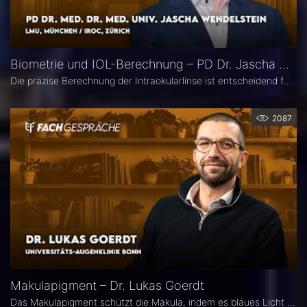
Biometrie und IOL-Berechnung – PD Dr. Jascha Wendelstein im Fachgespräch
Die präzise Berechnung der Intraokularlinse ist entscheidend für den refraktiven Erfolg der Kataraktchirurgie. PD Dr. med. Dr. med. univ. Jascha Wendelstein (IROC Zürich / LMU München) erläutert aktuelle Entwicklungen in der Biometrie, moderne Messverfahren, neue IOL-Formeln sowie den Einfluss von KI – und weist darauf hin, wo trotz Hightech weiterhin Herausforderungen bestehen.
2087
Makulapigment – Dr. Lukas Goerdt
Das Makulapigment schützt die Makula, indem es blaues Licht filtert und freie Radikale neutralisiert. Warum dieser natürliche Schutzmechanismus für die Augenheilkunde so spannend ist, welche Rolle die optische Dichte des Makulapigments (MPOD) bei Erkrankungen wie AMD und Glaukom spielt und ob Nahrungsergänzungsmittel zur Stabilisierung der MPOD sinnvoll sein können, erklärt Dr. Lukas Goerdt, Assistenzarzt an der Universitätsaugenklinik Bonn.