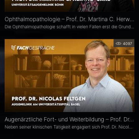
Ophthalmopathologie – Prof. Dr. Martina C. Herwig-Carl
Die Ophthalmopathologie schafft in vielen Fällen erst die Grundlage für eine sichere Diagnose und eine optimale Therapieplanung. Prof. Dr. Martina C. Herwig-Carl leitet die Sektion Ophthalmopathologie an der Universitätsaugenklinik Bonn. Sie erläutert, was sie an ihrem Fach fasziniert, welchen spezifischen Beitrag es insbesondere in der Ophthalmoonkologie leistet und warum die Ophthalmopathologie auch im Zeitalter hochauflösender Bildgebung unverzichtbar bleibt.
4097
Augenärztliche Fort- und Weiterbildung – Prof. Dr. Nicolas Feltgen
Neben seiner klinischen Tätigkeit engagiert sich Prof. Dr. Nicolas Feltgen besonders in der Lehre und steht der DOG-AG Lehre vor. Im Interview spricht er über die Stärken, aber auch den Optimierungsbedarf des aktuellen Weiterbildungssystems in der Augenheilkunde und erläutert, warum operative Erfahrungen im Ausland aus seiner Sicht eine sinnvolle Ergänzung sind.