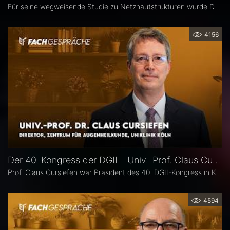
Für seine wegweisende Studie zu Netzhautstrukturen wurde Dr. Lukas Goerdt 2025 mit dem Heidelberg Engineering Xtreme Research Award ausgezeichnet. Eine zentrale Rolle in seiner Forschung spielte das HighRes-OCT. Im Fachgespräch erläutert er, welche neuen Möglichkeiten dieses Bildgebungsverfahren eröffnet, welche bislang unbekannten Strukturen er identifizieren konnte und welche Bedeutung sie für die Diagnostik degenerativer Netzhauterkrankungen haben könnten.
4156
Der 40. Kongress der DGII – Univ.-Prof. Claus Cursiefen
Prof. Claus Cursiefen war Präsident des 40. DGII-Kongress in Köln. Im Interview zieht er Bilanz und spricht über spannende Entwicklungen in der Hornhautchirurgie wie CAIRS und EndoArt, die zunehmende Verzahnung von Kataraktchirurgie mit Hornhaut-, Netzhaut- und Glaukomchirurgie sowie die Ausbildung des ophthalmochirurgischen Nachwuchses.
4594