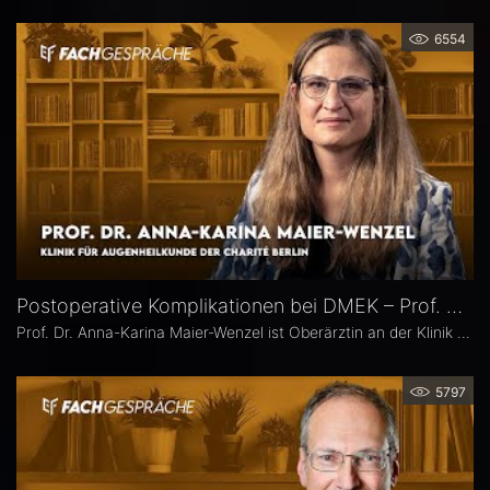
6554
Postoperative Komplikationen bei DMEK – Prof. Dr. Anna-Karina Maier-Wenzel
Prof. Dr. Anna-Karina Maier-Wenzel ist Oberärztin an der Klinik für Augenheilkunde der Charité Berlin. Ihr augenchirurgischer Schwerpunkt liegt auf Eingriffen am Vorderabschnitt. Im Eyefox-Interview erläutert sie, welchen Einfluss Donorfaktoren und unterschiedliche Aufbereitungsformen bei der DMEK auf die postoperativen Ergebnisse haben, bei welchen Patientengruppen nach DMEK häufiger Komplikationen auftreten und wie die Nachsorge an der Augenklinik der Charité organisiert ist.
5797