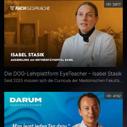
3977
Die DOG-Lehrplattform EyeTeacher – Isabel Stasik
Seid 2025 müssen sich die Curricula der Medizinischen Fakultäten am Nationalen Kompetenzbasierten Lernzielkatalog Medizin orientieren – so die neue Approbationsordnung. Die DOG beauftragte daher die Arbeitsgemeinschaft DOG-Lehre, strukturierte Lehrinhalte zu erarbeiten. Das Ergebnis ist die Online-Bibliothek DOG EyeTeacher. Wie das Tool Lehrende unterstützt, erklärt Isabel Stasik vom Universitätsspital Basel, die an der Umsetzung maßgeblich beteiligt war.
4152