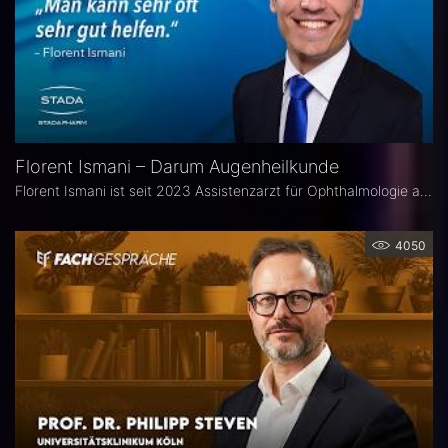
Florent Ismani – Darum Augenheilkunde
Florent Ismani ist seit 2023 Assistenzarzt für Ophthalmologie am Augenzentrum Schleswig-Holstein. Sein Medizinstudium absolvierte er am Universitätsklinikum Hamburg-Eppendorf.
4050