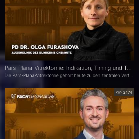
Pars-Plana-Vitrektomie: Indikation, Timing und Technik – PD Dr. Olga Furashova
Die Pars-Plana-Vitrektomie gehört heute zu den zentralen Verfahren der vitreoretinalen Chirurgie – doch nicht jede Glaskörperblutung oder epiretinale Gliose erfordert sofort eine Operation. PD Dr. Olga Furashova (Klinikum Chemnitz) erläutert, wann eine frühe Überweisung sinnvoll ist, welche Faktoren die OP-Indikation bestimmen und welche technischen Entwicklungen die PPV in den letzten Jahren geprägt haben.
2474