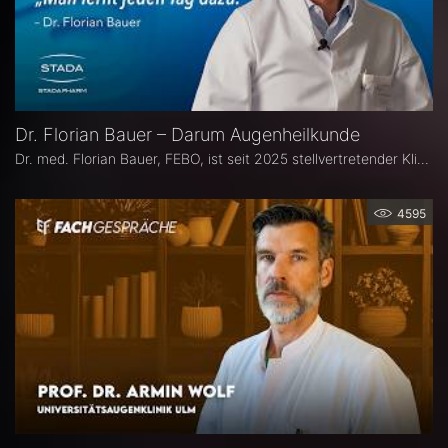
Dr. Florian Bauer – Darum Augenheilkunde
Dr. med. Florian Bauer, FEBO, ist seit 2025 stellvertretender Klinikdirektor und Leitender Oberarzt an der Universitätsaugenklinik Bochum. Zuvor war er als Oberarzt für Netzhautchirurgie am Universitätsklinikum Münster und an der Paracelsus Medizinische Privatuniversität in Nürnberg tätig.
4595