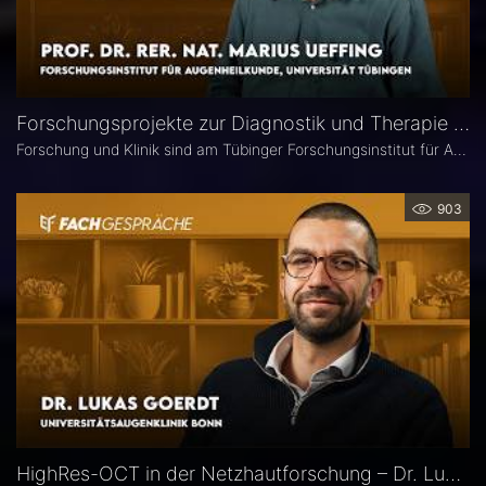
Forschungsprojekte zur Diagnostik und Therapie degenerativer Netzhauterkrankungen – Prof. Marius Ueffing
Forschung und Klinik sind am Tübinger Forschungsinstitut für Augenheilkunde eng verzahnt. Gerade laufen hier zwei große Projekte zur Diagnostik und Therapie degenerativer Netzhauterkrankungen. Im Interview spricht Institutsleiter Prof. Dr. rer. nat. Marius Ueffing über deren Fragestellungen und Ziele, neuartige Wirkstoffe für den klinischen Einsatz sowie den spezifischen Forschungsansatz in Tübingen.
903
HighRes-OCT in der Netzhautforschung – Dr. Lukas Goerdt