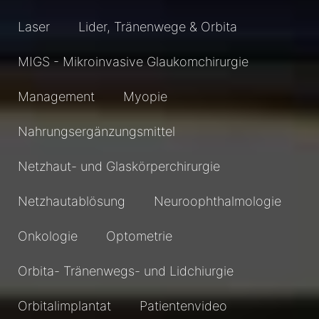
Laser
Lider, Tränenwege & Orbita
MIGS - Mikroinvasive Glaukomchirurgie
Management
Myopie
Nahrungsergänzungsmittel
Netzhaut- und Glaskörperchirurgie
Netzhautablösung
Neuroophthalmologie
Onkologie
Optometrie
Orbita- Tränenwegs- und Lidchiurgie
Orbitalimplantat
Patientenvideo