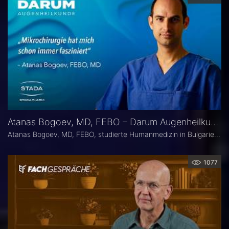
Atanas Bogoev, MD, FEBO – Darum Augenheilkunde
Atanas Bogoev, MD, FEBO, studierte Humanmedizin in Bulgarien und begann dort seine ärztliche Laufbahn. 2021 wurde er mit dem Young Scientist Award der Bulgarian Glaucoma Society ausgezeichnet. Seine fachärztliche Tätigkeit in der Augenheilkunde setzte er 2021 an der Universitätsaugenklinik Bochum fort, mit einem besonderen Schwerpunkt auf der Diagnostik und Therapie des Glaukoms. Heute ist er Oberarzt an der Universitätsaugenklinik Bochum. Er Ist Mitbegründer der Plattform Ophthalmology24.
1077