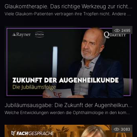
Glaukomtherapie. Das richtige Werkzeug zur richtigen Zeit – Das 26. Ophthalmologische Quartett
Viele Glaukom-Patienten vertragen ihre Tropfen nicht. Andere nehmen sie erst gar nicht. In der neuen Ausgabe des Opthalmologischen Quartetts geht es um Alternativen zur Tropftherapie – moderne, schonende Verfahren wie die direkte selektive Lasertrabekuloplastik (DSLT) oder MIGS.
2495
Jubiläumsausgabe: Die Zukunft der Augenheilkunde – Das 25. Ophthalmologische Quartett
Welche Entwicklungen werden die Ophthalmologie in den kommenden Jahren prägen? Die 25. Ausgabe des EYEFOX Talk Formats verbindet Rückblick und Ausblick und spannt den Bogen von prägenden Innovationen der vergangenen Jahre bis zu den Zukunftsthemen der Ophthalmologie. Im Fokus stehen aktuelle Entwicklungen in den Bereichen Netzhaut, Glaukom, Kataraktchirurgie und IOL sowie okuläre Tumoren.
3083