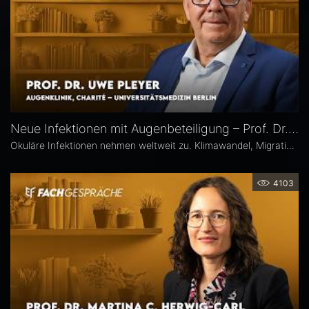
Neue Infektionen mit Augenbeteiligung – Prof. Dr. Uwe Pleyer
Okuläre Infektionen nehmen weltweit zu. Klimawandel, Migration und globale Mobilität begünstigen die Ausbreitung von hierzulande bislang seltener Erreger – und damit auch das vermehrte Auftreten neuer Infektionskrankheiten mit potenzieller Augenbeteiligung in Mitteleuropa, etwa Dengue- und Chikungunya-Fieber oder West-Nil-Virus-Infektionen. Prof. Dr. Uwe Pleyer erläutert, welche diagnostischen und therapeutischen Herausforderungen sich daraus für Augenärztinnen und Augenärzte ergeben.
4103