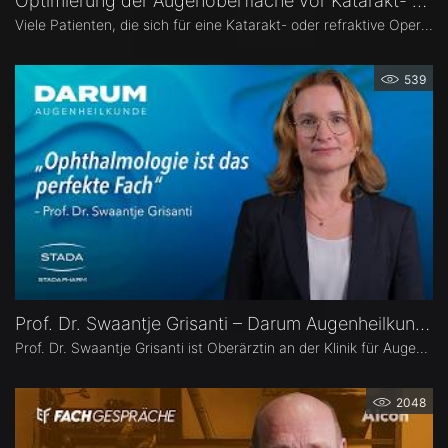
Optimierung der Augenoberfläche vor Katarakt- und Refraktiver Operation – Dr. Leonie Menghesha
Viele Patienten, die sich für eine Katarakt- oder refraktive Operation entscheiden, haben eine Erkrankung der Augenoberfläche. Dr. Leonie Menghesha, MVZ Augenblick Rheinland, erklärt, wie sich betroffene Patienten im Praxisalltag zuverlässig identifizieren lassen, welche Konsequenzen eine instabile Augenoberfläche für die OP-Planung hat und wie sich die Augenoberfläche optimieren lässt.
539
Prof. Dr. Swaantje Grisanti – Darum Augenheilkunde
Prof. Dr. Swaantje Grisanti ist Oberärztin an der Klinik für Augenheilkunde des Universitätsklinikums Schleswig-Holstein (UKSH), Campus Lübeck. Ihr Schwerpunkt liegt im Bereich Glaukom bzw. Glaukomchirurgie.
2048