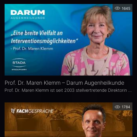
1645
Prof. Dr. Maren Klemm – Darum Augenheilkunde
Prof. Dr. Maren Klemm ist seit 2003 stellvertretende Direktorin der Universitäts-Augenklinik Hamburg Eppendorf und leitet dort den Bereich Glaukom. Ihr Schwerpunkt liegt auf der Chirurgie des gesamten vorderen Augenabschnittes, insbesondere der Glaukom-, refraktiven und Hornhaut-Chirurgie.
1784