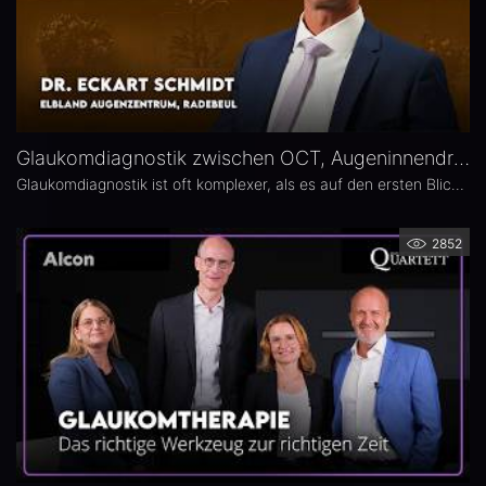
Glaukomdiagnostik zwischen OCT, Augeninnendruck und Gesichtsfeld – Dr. Eckart Schmidt
Glaukomdiagnostik ist oft komplexer, als es auf den ersten Blick scheint. Dr. Eckart Schmidt vom ELBLAND Augenzentrum in Radebeul spricht über die wichtigsten Untersuchungen, die Rolle von OCT sowie über typische Fallstricke in Diagnostik und Verlaufskontrolle.
2852