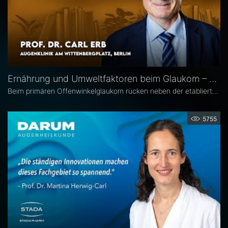
Ernährung und Umweltfaktoren beim Glaukom – Prof. Dr. Carl Erb
Beim primären Offenwinkelglaukom rücken neben der etablierten Senkung des Augeninnendrucks rücken zunehmend auch potenzielle unterstützende Ansätze wie antioxidative Nährstoffe, Vitamine sowie Lebensstil- und Umweltfaktoren in den wissenschaftlichen Fokus. Prof. Dr. Carl Erb, Ärztlicher Leiter der Augenklinik am Wittenbergplatz in Berlin, erläutert im Interview mit Eyefox, welchen Einfluss diese Faktoren auf Pathogenese und Progression des Glaukoms haben könnten.
5755