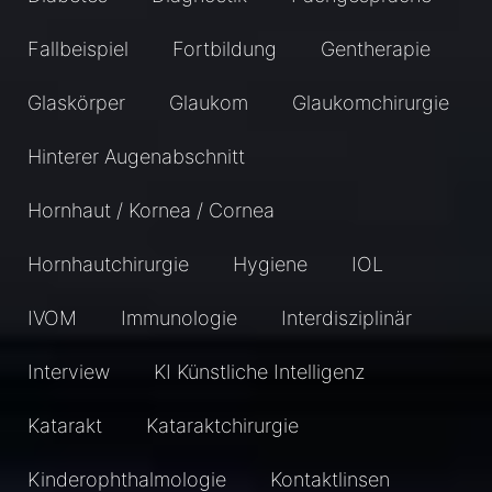
Fallbeispiel
Fortbildung
Gentherapie
Glaskörper
Glaukom
Glaukomchirurgie
Hinterer Augenabschnitt
Hornhaut / Kornea / Cornea
Hornhautchirurgie
Hygiene
IOL
IVOM
Immunologie
Interdisziplinär
Interview
KI Künstliche Intelligenz
Katarakt
Kataraktchirurgie
Kinderophthalmologie
Kontaktlinsen