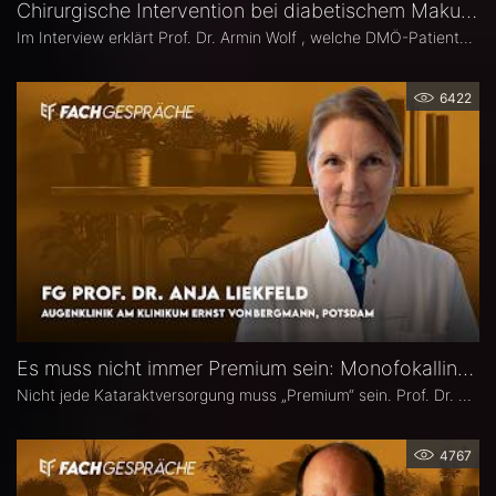
Chirurgische Intervention bei diabetischem Makulaödem – Prof. Dr. Armin Wolf
Im Interview erklärt Prof. Dr. Armin Wolf , welche DMÖ-Patienten am ehesten von einer Operation profitieren, welche Bedeutung das ILM-Peeling für anatomische und funktionelle Ergebnisse hat und in welchen Fällen ein chirurgisches Vorgehen bei DMÖ in Betracht gezogen werden sollte.
6422
Es muss nicht immer Premium sein: Monofokallinsen – Prof. Dr. Anja Liekfeld
Nicht jede Kataraktversorgung muss „Premium“ sein. Prof. Dr. Anja Liekfeld, Chefärztin der Augenklinik am Klinikum Ernst von Bergmann in Potsdam, erläutert, warum klassische Monofokallinsen trotz einer wachsenden Zahl an Sonderlinsen weiterhin eine überzeugende Wahl sind, für welche Patienten sie klare Vorteile bieten, wie Erwartungen realistisch gesteuert werden können und welche Entwicklungen sie in den kommenden Jahren in Sachen Monofokallinsen erwartet.
4767