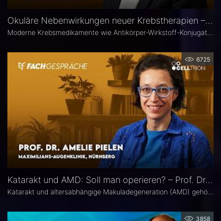
Okuläre Nebenwirkungen neuer Krebstherapien – Prof. Dr. Philipp Steven
Moderne Krebsmedikamente wie Antikörper-Wirkstoff-Konjugate (ADCs) können massive toxische Veränderungen an der Hornhaut hervorrufen. Augenärztliche Kontrollen vor und während der Therapie sind deshalb besonders wichtig. Prof. Dr. Philipp Steven, Experte für Erkrankungen der Augenoberfläche an der Uniklinik Köln, erklärt, welche präventiven und therapeutischen Optionen zur Verfügung stehen und wie Ophthalmologen in die interdisziplinäre Betreuung der Krebspatienten integriert werden sollten.
6725
Katarakt und AMD: Soll man operieren? – Prof. Dr. Amelie Pielen
Katarakt und altersabhängige Makuladegeneration (AMD) gehören im fortgeschrittenen Lebensalter zu den häufigsten Augenerkrankungen überhaupt und treten zunehmend zusammen auf. Millionen Eingriffe erfolgen jedes Jahr. Doch in Bezug auf die Frage, ob eine Katarakt-Operation eine AMD womöglich verschlechtert, herrscht in der Praxis häufig Verunsicherung. Prof. Dr. Amelie Pielen gibt auf Basis neuer Studiendaten Antworten auf die wichtigsten Fragen zu diesem Thema.
3858