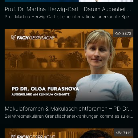
Prof. Dr. Martina Herwig-Carl – Darum Augenheilkunde
Prof. Martina Herwig-Carl ist eine international anerkannte Spezialistin auf dem Gebiet der Ophthalmopathologie und Erkrankungen des vorderen Augenabschnitts. Sie ist Oberärztin an der Universitätsaugenklinik Bonn, wo sie sich der klinischen und chirurgischen Versorgung von Erkrankungen des vorderen Augenabschnitts, einschließlich der Lid- und Hornhautchirurgie, widmet. Zudem leitet sie die Sektion Ophthalmopathologie.
8372
Makulaforamen & Makulaschichtforamen – PD Dr. Olga Furashova
Bei vitreomakulären Grenzflächenerkrankungen kommt es zu einer pathologischen Adhäsion oder Traktion zwischen Glaskörper und Makula. Zu diesen Erkrankungen zählen neben der epiretinalen Gliose hauptsächlich das Makulaforamen und das Makulaschichtforamen, die im Fokus dieses Interviews stehen. PD Dr. Olga Furashova ist stellvertretende Chefärztin und leitende Oberärztin an der Augenklinik des Klinikums Chemnitz. Zu ihren Schwerpunkten zählen vitreoretinale Chirurgie und konservative Retinologie.
7112