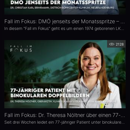
Fall im Fokus: DMÖ jenseits der Monatsspritze – Dr. Christian Karl Brinkmann
In diesem "Fall im Fokus" geht es um einen 1974 geborenen LKW-Fahrer mit diabetischem Makulaödem, der sich 2021 erstmals bei Dr. Christian Karl Brinkmann am Dietrich Bonhoeffer Klinikum in Neubrandenburg vorstellte – mit subjektiv störenden Schatten und einer unscharfen Wahrnehmung von Verkehrszeichen.
2128
Fall im Fokus: Dr. Theresa Nöltner über einen 77-jährigen Patienten mit binokularen Doppelbildern
Seit drei Wochen leidet ein 77-jähriger Patient unter binokularen Doppelbildern beim Blick zur Seite. In dieser Ausgabe von „Fall im Fokus“ berichtet Dr. Theresa Nöltner, Oberärztin an der ViDia Augenklinik Karlsruhe, über die diagnostische Abklärung des Falls und die daraus resultierenden therapeutischen Schritte. Zu Dr. Nöltners chirurgischen Schwerpunkten zählen Lid- und Augenoberflächenerkrankungen sowie Schieloperationen.