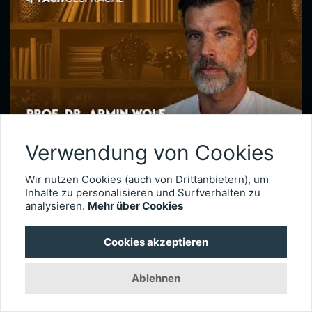
Verwendung von Cookies
Netzhautchirurgie nach Augenverletzungen – Prof. Dr. Armin Wolf
Seit 2020 leitet Prof. Dr. Armin Wolf die Universitätsaugenklinik in Ulm. Der international anerkannte Netzhautchirurg verfügt über besondere Expertise in der Behandlung komplexer Fälle, wie etwa schwere Augenverletzungen. Im Interview erläutert er, wie wichtig das Timing der Operation für die Visusprognose bei traumatischen Netzhautablösungen ist, wie er intraokulare Fremdkörper behandelt und welche technischen Entwicklungen die Versorgung okulärer Traumata künftig weiter verbessern könnten.
Wir nutzen Cookies (auch von Drittanbietern), um
Inhalte zu personalisieren und Surfverhalten zu
analysieren.
Mehr über Cookies
3020
Cookies akzeptieren
Ablehnen