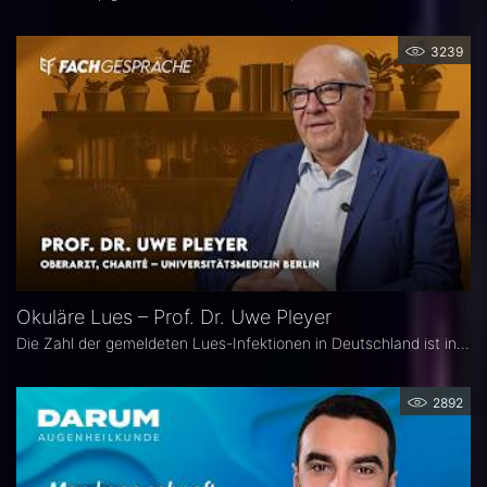
3239
Okuläre Lues – Prof. Dr. Uwe Pleyer
Die Zahl der gemeldeten Lues-Infektionen in Deutschland ist in den vergangenen Jahren kontinuierlich angestiegen und erreichte 2024 einen neuen Höchststand. Aufgrund des vielgestaltigen klinischen Erscheinungsbildes gilt die okuläre Lues als „Chamäleon der Augenheilkunde" und wird nicht selten erst verzögert diagnostiziert.
2892