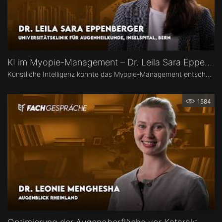
KI im Myopie-Management – Dr. Leila Sara Eppenberger
Künstliche Intelligenz könnte das Myopie-Management entscheidend verändern – von der Risikoeinschätzung bis zur individualisierten Therapie. Dr. Leila Sara Eppenberger, Universitätsklinik für Augenheilkunde, Inselspital Bern, erklärt, welche Rolle KI bei der Risikoeinschätzung und der Identifikation gefährdeter Kinder spielen kann. Zudem berichtet sie, welche KI-Biomarker aus OCT-Angiographie-Daten vielversprechend sind und welche Anwendungen bald im klinischen Alltag ankommen könnten.
1584