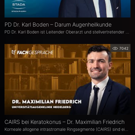
PD Dr. Karl Boden – Darum Augenheilkunde
PD Dr. Karl Boden ist Leitender Oberarzt und stellvertretender Klinikleiter an der Augenklinik Sulzbach. Seine Schwerpunkte liegen in der Katarakt-, Glaukom- und vitreo-retinalen Chichirurgie sowie auf Hornhauttransplantationen inkl. DMEK, Femto- und Excimer-Keratoplastiken.
7042
CAIRS bei Keratokonus – Dr. Maximilian Friedrich
Korneale allogene intrastromale Ringsegmente (CAIRS) sind ein innovatives, gewebeschonendes Verfahren zur Behandlung des Keratokonus, bei dem auf synthetische Implantate verzichtet wird. Dr. Maximilian Friedrich, Universitätsaugenklinik Heidelberg, ist Erstautor einer Metaanalyse zu den visuellen und topografischen Ergebnissen von CAIRS bei Keratokonus. Im Interview erläutert er die Vorteile dieser Methode.