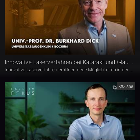
Innovative Laserverfahren bei Katarakt und Glaukom – Univ.-Prof. Dr. Burkhard Dick
Innovative Laserverfahren eröffnen neue Möglichkeiten in der Katarakt- und Glaukomchirurgie. Univ.-Prof. Dr. Burkhard Dick, Universitätsaugenklinik Bochum, berichtet über seine langjährige Erfahrung mit dem Femtosekundenlaser, aktuelle Entwicklungen in der refraktiven Chirurgie und die direkte selektive Lasertrabekuloplastik (DSLT). Außerdem erläutert er, welche Patienten von den neuen Verfahren profitieren und was er von kombinierten Eingriffen hält.
398