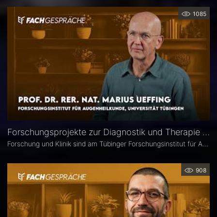
1085
Forschungsprojekte zur Diagnostik und Therapie degenerativer Netzhauterkrankungen – Prof. Marius Ueffing
Forschung und Klinik sind am Tübinger Forschungsinstitut für Augenheilkunde eng verzahnt. Gerade laufen hier zwei große Projekte zur Diagnostik und Therapie degenerativer Netzhauterkrankungen. Im Interview spricht Institutsleiter Prof. Dr. rer. nat. Marius Ueffing über deren Fragestellungen und Ziele, neuartige Wirkstoffe für den klinischen Einsatz sowie den spezifischen Forschungsansatz in Tübingen.
908