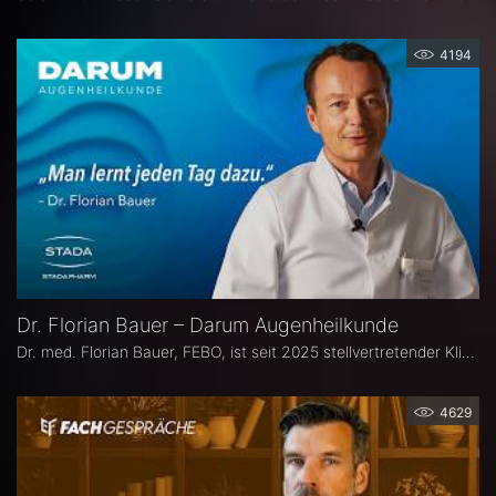
4194
Dr. Florian Bauer – Darum Augenheilkunde
Dr. med. Florian Bauer, FEBO, ist seit 2025 stellvertretender Klinikdirektor und Leitender Oberarzt an der Universitätsaugenklinik Bochum. Zuvor war er als Oberarzt für Netzhautchirurgie am Universitätsklinikum Münster und an der Paracelsus Medizinische Privatuniversität in Nürnberg tätig.
4629