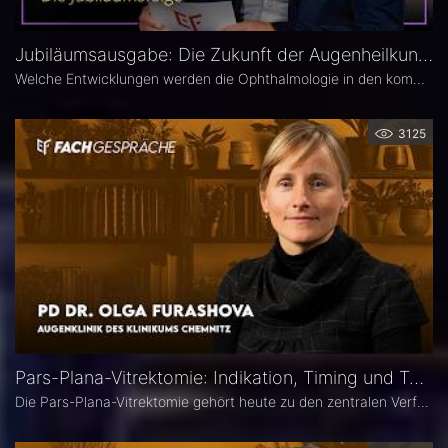
Jubiläumsausgabe: Die Zukunft der Augenheilkunde – Das 25. Ophthalmologische Quartett
Welche Entwicklungen werden die Ophthalmologie in den kommenden Jahren prägen? Die 25. Ausgabe des EYEFOX Talk Formats verbindet Rückblick und Ausblick und spannt den Bogen von prägenden Innovationen der vergangenen Jahre bis zu den Zukunftsthemen der Ophthalmologie. Im Fokus stehen aktuelle Entwicklungen in den Bereichen Netzhaut, Glaukom, Kataraktchirurgie und IOL sowie okuläre Tumoren.
3125
Pars-Plana-Vitrektomie: Indikation, Timing und Technik – PD Dr. Olga Furashova
Die Pars-Plana-Vitrektomie gehört heute zu den zentralen Verfahren der vitreoretinalen Chirurgie – doch nicht jede Glaskörperblutung oder epiretinale Gliose erfordert sofort eine Operation. PD Dr. Olga Furashova (Klinikum Chemnitz) erläutert, wann eine frühe Überweisung sinnvoll ist, welche Faktoren die OP-Indikation bestimmen und welche technischen Entwicklungen die PPV in den letzten Jahren geprägt haben.