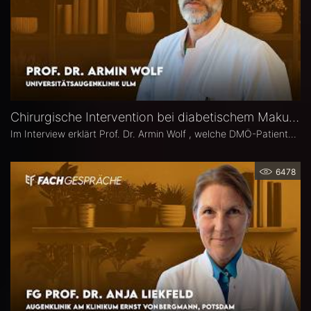
Chirurgische Intervention bei diabetischem Makulaödem – Prof. Dr. Armin Wolf
Im Interview erklärt Prof. Dr. Armin Wolf , welche DMÖ-Patienten am ehesten von einer Operation profitieren, welche Bedeutung das ILM-Peeling für anatomische und funktionelle Ergebnisse hat und in welchen Fällen ein chirurgisches Vorgehen bei DMÖ in Betracht gezogen werden sollte.
6478