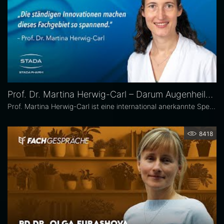
Prof. Dr. Martina Herwig-Carl – Darum Augenheilkunde
Prof. Martina Herwig-Carl ist eine international anerkannte Spezialistin auf dem Gebiet der Ophthalmopathologie und Erkrankungen des vorderen Augenabschnitts. Sie ist Oberärztin an der Universitätsaugenklinik Bonn, wo sie sich der klinischen und chirurgischen Versorgung von Erkrankungen des vorderen Augenabschnitts, einschließlich der Lid- und Hornhautchirurgie, widmet. Zudem leitet sie die Sektion Ophthalmopathologie.
8418