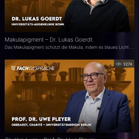
Makulapigment – Dr. Lukas Goerdt
Das Makulapigment schützt die Makula, indem es blaues Licht filtert und freie Radikale neutralisiert. Warum dieser natürliche Schutzmechanismus für die Augenheilkunde so spannend ist, welche Rolle die optische Dichte des Makulapigments (MPOD) bei Erkrankungen wie AMD und Glaukom spielt und ob Nahrungsergänzungsmittel zur Stabilisierung der MPOD sinnvoll sein können, erklärt Dr. Lukas Goerdt, Assistenzarzt an der Universitätsaugenklinik Bonn.
3274