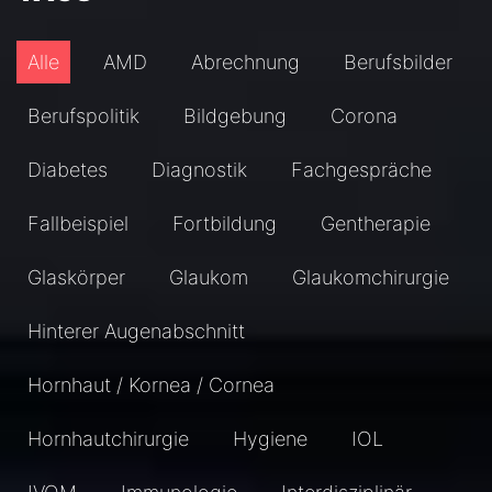
Alle
AMD
Abrechnung
Berufsbilder
Berufspolitik
Bildgebung
Corona
Diabetes
Diagnostik
Fachgespräche
Fallbeispiel
Fortbildung
Gentherapie
Glaskörper
Glaukom
Glaukomchirurgie
Hinterer Augenabschnitt
Hornhaut / Kornea / Cornea
Hornhautchirurgie
Hygiene
IOL