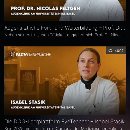
Augenärztliche Fort- und Weiterbildung – Prof. Dr. Nicolas Feltgen
Neben seiner klinischen Tätigkeit engagiert sich Prof. Dr. Nicolas Feltgen besonders in der Lehre und steht der DOG-AG Lehre vor. Im Interview spricht er über die Stärken, aber auch den Optimierungsbedarf des aktuellen Weiterbildungssystems in der Augenheilkunde und erläutert, warum operative Erfahrungen im Ausland aus seiner Sicht eine sinnvolle Ergänzung sind.
4007
Die DOG-Lehrplattform EyeTeacher – Isabel Stasik
Seid 2025 müssen sich die Curricula der Medizinischen Fakultäten am Nationalen Kompetenzbasierten Lernzielkatalog Medizin orientieren – so die neue Approbationsordnung. Die DOG beauftragte daher die Arbeitsgemeinschaft DOG-Lehre, strukturierte Lehrinhalte zu erarbeiten. Das Ergebnis ist die Online-Bibliothek DOG EyeTeacher. Wie das Tool Lehrende unterstützt, erklärt Isabel Stasik vom Universitätsspital Basel, die an der Umsetzung maßgeblich beteiligt war.