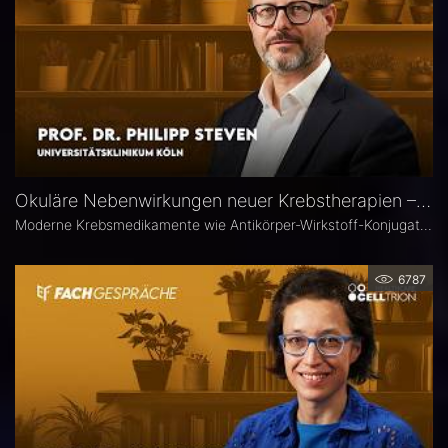
Okuläre Nebenwirkungen neuer Krebstherapien – Prof. Dr. Philipp Steven
Moderne Krebsmedikamente wie Antikörper-Wirkstoff-Konjugate (ADCs) können massive toxische Veränderungen an der Hornhaut hervorrufen. Augenärztliche Kontrollen vor und während der Therapie sind deshalb besonders wichtig. Prof. Dr. Philipp Steven, Experte für Erkrankungen der Augenoberfläche an der Uniklinik Köln, erklärt, welche präventiven und therapeutischen Optionen zur Verfügung stehen und wie Ophthalmologen in die interdisziplinäre Betreuung der Krebspatienten integriert werden sollten.
6787