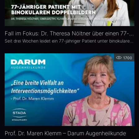
Fall im Fokus: Dr. Theresa Nöltner über einen 77-jährigen Patienten mit binokularen Doppelbildern
Seit drei Wochen leidet ein 77-jähriger Patient unter binokularen Doppelbildern beim Blick zur Seite. In dieser Ausgabe von „Fall im Fokus“ berichtet Dr. Theresa Nöltner, Oberärztin an der ViDia Augenklinik Karlsruhe, über die diagnostische Abklärung des Falls und die daraus resultierenden therapeutischen Schritte. Zu Dr. Nöltners chirurgischen Schwerpunkten zählen Lid- und Augenoberflächenerkrankungen sowie Schieloperationen.
1700
Prof. Dr. Maren Klemm – Darum Augenheilkunde