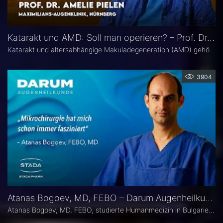
Katarakt und AMD: Soll man operieren? – Prof. Dr. Amelie Pielen
Katarakt und altersabhängige Makuladegeneration (AMD) gehören im fortgeschrittenen Lebensalter zu den häufigsten Augenerkrankungen überhaupt und treten zunehmend zusammen auf. Millionen Eingriffe erfolgen jedes Jahr. Doch in Bezug auf die Frage, ob eine Katarakt-Operation eine AMD womöglich verschlechtert, herrscht in der Praxis häufig Verunsicherung. Prof. Dr. Amelie Pielen gibt auf Basis neuer Studiendaten Antworten auf die wichtigsten Fragen zu diesem Thema.
3904
Atanas Bogoev, MD, FEBO – Darum Augenheilkunde
Atanas Bogoev, MD, FEBO, studierte Humanmedizin in Bulgarien und begann dort seine ärztliche Laufbahn. 2021 wurde er mit dem Young Scientist Award der Bulgarian Glaucoma Society ausgezeichnet. Seine fachärztliche Tätigkeit in der Augenheilkunde setzte er 2021 an der Universitätsaugenklinik Bochum fort, mit einem besonderen Schwerpunkt auf der Diagnostik und Therapie des Glaukoms. Heute ist er Oberarzt an der Universitätsaugenklinik Bochum. Er Ist Mitbegründer der Plattform Ophthalmology24.