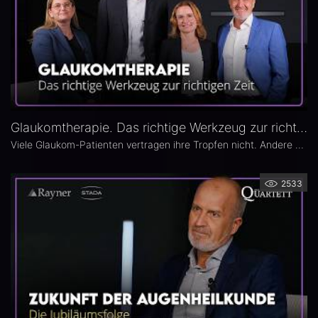
Glaukomtherapie. Das richtige Werkzeug zur richtigen Zeit – Das 26. Ophthalmologische Quartett
Viele Glaukom-Patienten vertragen ihre Tropfen nicht. Andere nehmen sie erst gar nicht. In der neuen Ausgabe des Opthalmologischen Quartetts geht es um Alternativen zur Tropftherapie – moderne, schonende Verfahren wie die direkte selektive Lasertrabekuloplastik (DSLT) oder MIGS.
2533