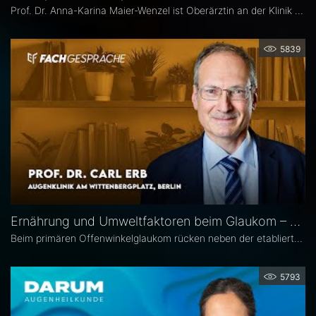
Prof. Dr. Anna-Karina Maier-Wenzel ist Oberärztin an der Klinik für Augenheilkunde der Charité Berlin. Ihr augenchirurgischer Schwerpunkt liegt auf Eingriffen am Vorderabschnitt. Im Eyefox-Interview erläutert sie, welchen Einfluss Donorfaktoren und unterschiedliche Aufbereitungsformen bei der DMEK auf die postoperativen Ergebnisse haben, bei welchen Patientengruppen nach DMEK häufiger Komplikationen auftreten und wie die Nachsorge an der Augenklinik der Charité organisiert ist.
5839
Ernährung und Umweltfaktoren beim Glaukom – Prof. Dr. Carl Erb
Beim primären Offenwinkelglaukom rücken neben der etablierten Senkung des Augeninnendrucks rücken zunehmend auch potenzielle unterstützende Ansätze wie antioxidative Nährstoffe, Vitamine sowie Lebensstil- und Umweltfaktoren in den wissenschaftlichen Fokus. Prof. Dr. Carl Erb, Ärztlicher Leiter der Augenklinik am Wittenbergplatz in Berlin, erläutert im Interview mit Eyefox, welchen Einfluss diese Faktoren auf Pathogenese und Progression des Glaukoms haben könnten.
5793