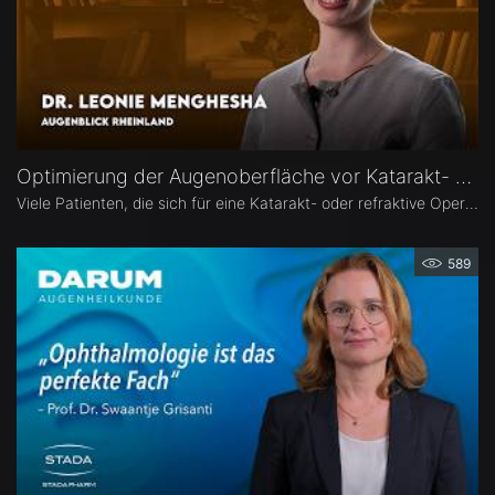
Optimierung der Augenoberfläche vor Katarakt- und Refraktiver Operation – Dr. Leonie Menghesha
Viele Patienten, die sich für eine Katarakt- oder refraktive Operation entscheiden, haben eine Erkrankung der Augenoberfläche. Dr. Leonie Menghesha, MVZ Augenblick Rheinland, erklärt, wie sich betroffene Patienten im Praxisalltag zuverlässig identifizieren lassen, welche Konsequenzen eine instabile Augenoberfläche für die OP-Planung hat und wie sich die Augenoberfläche optimieren lässt.
589