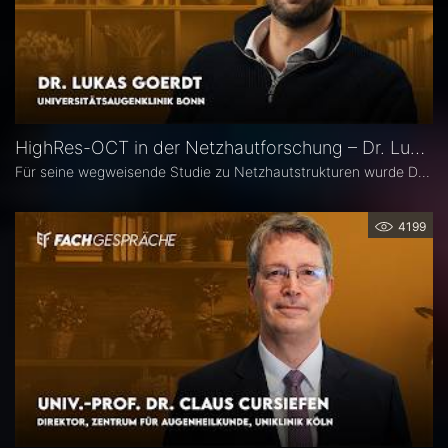
HighRes-OCT in der Netzhautforschung – Dr. Lukas Goerdt
Für seine wegweisende Studie zu Netzhautstrukturen wurde Dr. Lukas Goerdt 2025 mit dem Heidelberg Engineering Xtreme Research Award ausgezeichnet. Eine zentrale Rolle in seiner Forschung spielte das HighRes-OCT. Im Fachgespräch erläutert er, welche neuen Möglichkeiten dieses Bildgebungsverfahren eröffnet, welche bislang unbekannten Strukturen er identifizieren konnte und welche Bedeutung sie für die Diagnostik degenerativer Netzhauterkrankungen haben könnten.
4199