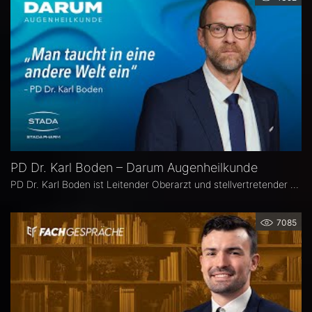
PD Dr. Karl Boden – Darum Augenheilkunde
PD Dr. Karl Boden ist Leitender Oberarzt und stellvertretender Klinikleiter an der Augenklinik Sulzbach. Seine Schwerpunkte liegen in der Katarakt-, Glaukom- und vitreo-retinalen Chichirurgie sowie auf Hornhauttransplantationen inkl. DMEK, Femto- und Excimer-Keratoplastiken.
7085