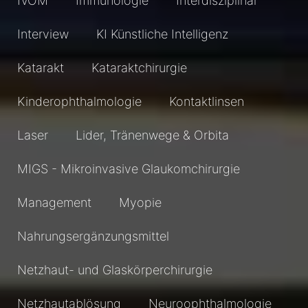
IVOM
Immunologie
Interdisziplinär
Interview
KI Künstliche Intelligenz
Katarakt
Kataraktchirurgie
Kinderophthalmologie
Kontaktlinsen
Laser
Lider, Tränenwege & Orbita
MIGS - Mikroinvasive Glaukomchirurgie
Management
Myopie
Nahrungsergänzungsmittel
Netzhaut- und Glaskörperchirurgie
Netzhautablösung
Neuroophthalmologie