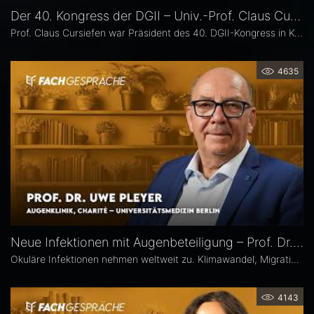
Der 40. Kongress der DGII – Univ.-Prof. Claus Cursiefen
Prof. Claus Cursiefen war Präsident des 40. DGII-Kongress in Köln. Im Interview zieht er Bilanz und spricht über spannende Entwicklungen in der Hornhautchirurgie wie CAIRS und EndoArt, die zunehmende Verzahnung von Kataraktchirurgie mit Hornhaut-, Netzhaut- und Glaukomchirurgie sowie die Ausbildung des ophthalmochirurgischen Nachwuchses.
4635
Neue Infektionen mit Augenbeteiligung – Prof. Dr. Uwe Pleyer
Okuläre Infektionen nehmen weltweit zu. Klimawandel, Migration und globale Mobilität begünstigen die Ausbreitung von hierzulande bislang seltener Erreger – und damit auch das vermehrte Auftreten neuer Infektionskrankheiten mit potenzieller Augenbeteiligung in Mitteleuropa, etwa Dengue- und Chikungunya-Fieber oder West-Nil-Virus-Infektionen. Prof. Dr. Uwe Pleyer erläutert, welche diagnostischen und therapeutischen Herausforderungen sich daraus für Augenärztinnen und Augenärzte ergeben.
4143