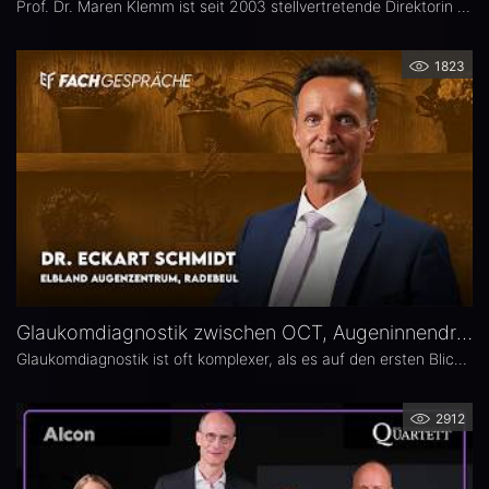
Prof. Dr. Maren Klemm ist seit 2003 stellvertretende Direktorin der Universitäts-Augenklinik Hamburg Eppendorf und leitet dort den Bereich Glaukom. Ihr Schwerpunkt liegt auf der Chirurgie des gesamten vorderen Augenabschnittes, insbesondere der Glaukom-, refraktiven und Hornhaut-Chirurgie.
1823
Glaukomdiagnostik zwischen OCT, Augeninnendruck und Gesichtsfeld – Dr. Eckart Schmidt
Glaukomdiagnostik ist oft komplexer, als es auf den ersten Blick scheint. Dr. Eckart Schmidt vom ELBLAND Augenzentrum in Radebeul spricht über die wichtigsten Untersuchungen, die Rolle von OCT sowie über typische Fallstricke in Diagnostik und Verlaufskontrolle.
2912