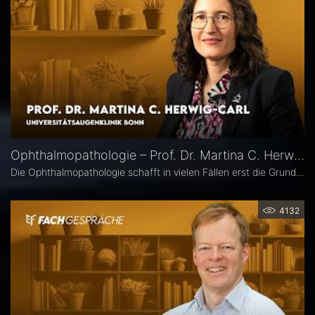
Ophthalmopathologie – Prof. Dr. Martina C. Herwig-Carl
Die Ophthalmopathologie schafft in vielen Fällen erst die Grundlage für eine sichere Diagnose und eine optimale Therapieplanung. Prof. Dr. Martina C. Herwig-Carl leitet die Sektion Ophthalmopathologie an der Universitätsaugenklinik Bonn. Sie erläutert, was sie an ihrem Fach fasziniert, welchen spezifischen Beitrag es insbesondere in der Ophthalmoonkologie leistet und warum die Ophthalmopathologie auch im Zeitalter hochauflösender Bildgebung unverzichtbar bleibt.
4132