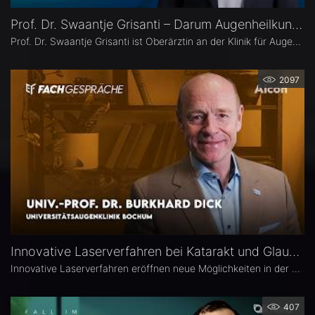
Prof. Dr. Swaantje Grisanti – Darum Augenheilkunde
Prof. Dr. Swaantje Grisanti ist Oberärztin an der Klinik für Augenheilkunde des Universitätsklinikums Schleswig-Holstein (UKSH), Campus Lübeck. Ihr Schwerpunkt liegt im Bereich Glaukom bzw. Glaukomchirurgie.
2097
Innovative Laserverfahren bei Katarakt und Glaukom – Univ.-Prof. Dr. Burkhard Dick
Innovative Laserverfahren eröffnen neue Möglichkeiten in der Katarakt- und Glaukomchirurgie. Univ.-Prof. Dr. Burkhard Dick, Universitätsaugenklinik Bochum, berichtet über seine langjährige Erfahrung mit dem Femtosekundenlaser, aktuelle Entwicklungen in der refraktiven Chirurgie und die direkte selektive Lasertrabekuloplastik (DSLT). Außerdem erläutert er, welche Patienten von den neuen Verfahren profitieren und was er von kombinierten Eingriffen hält.
407