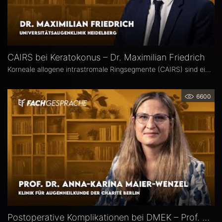
CAIRS bei Keratokonus – Dr. Maximilian Friedrich
Korneale allogene intrastromale Ringsegmente (CAIRS) sind ein innovatives, gewebeschonendes Verfahren zur Behandlung des Keratokonus, bei dem auf synthetische Implantate verzichtet wird. Dr. Maximilian Friedrich, Universitätsaugenklinik Heidelberg, ist Erstautor einer Metaanalyse zu den visuellen und topografischen Ergebnissen von CAIRS bei Keratokonus. Im Interview erläutert er die Vorteile dieser Methode.
6600
Postoperative Komplikationen bei DMEK – Prof. Dr. Anna-Karina Maier-Wenzel