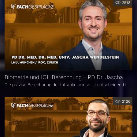
2518
Biometrie und IOL-Berechnung – PD Dr. Jascha Wendelstein im Fachgespräch
Die präzise Berechnung der Intraokularlinse ist entscheidend für den refraktiven Erfolg der Kataraktchirurgie. PD Dr. med. Dr. med. univ. Jascha Wendelstein (IROC Zürich / LMU München) erläutert aktuelle Entwicklungen in der Biometrie, moderne Messverfahren, neue IOL-Formeln sowie den Einfluss von KI – und weist darauf hin, wo trotz Hightech weiterhin Herausforderungen bestehen.
2126