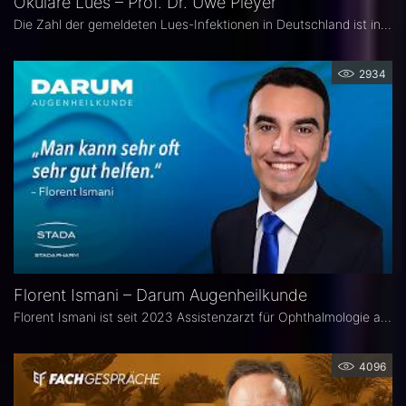
Okuläre Lues – Prof. Dr. Uwe Pleyer
Die Zahl der gemeldeten Lues-Infektionen in Deutschland ist in den vergangenen Jahren kontinuierlich angestiegen und erreichte 2024 einen neuen Höchststand. Aufgrund des vielgestaltigen klinischen Erscheinungsbildes gilt die okuläre Lues als „Chamäleon der Augenheilkunde" und wird nicht selten erst verzögert diagnostiziert.
2934
Florent Ismani – Darum Augenheilkunde
Florent Ismani ist seit 2023 Assistenzarzt für Ophthalmologie am Augenzentrum Schleswig-Holstein. Sein Medizinstudium absolvierte er am Universitätsklinikum Hamburg-Eppendorf.
4096