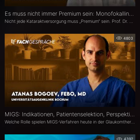
Es muss nicht immer Premium sein: Monofokallinsen – Prof. Dr. Anja Liekfeld
Nicht jede Kataraktversorgung muss „Premium“ sein. Prof. Dr. Anja Liekfeld, Chefärztin der Augenklinik am Klinikum Ernst von Bergmann in Potsdam, erläutert, warum klassische Monofokallinsen trotz einer wachsenden Zahl an Sonderlinsen weiterhin eine überzeugende Wahl sind, für welche Patienten sie klare Vorteile bieten, wie Erwartungen realistisch gesteuert werden können und welche Entwicklungen sie in den kommenden Jahren in Sachen Monofokallinsen erwartet.
4803
MIGS: Indikationen, Patientenselektion, Perspektiven – Atanas Bogoev, FEBO, MD
Welche Rolle spielen MIGS-Verfahren heute in der Glaukomtherapie? Atanas Bogoev, FEBO, MD, Oberarzt an der Universitätsaugenklinik Bochum spricht im Interview über Indikationen und Patientenselektion, den Stellenwert verschiedener MIGS-Verfahren im klinischen Alltag, realistische Therapieziele sowie Limitationen und zukünftige Entwicklungen der minimalinvasiven Glaukomchirurgie.
4392