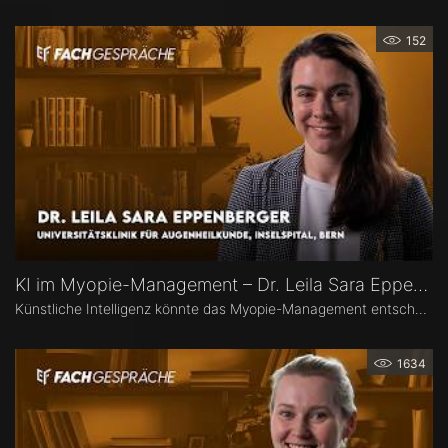
152
KI im Myopie-Management – Dr. Leila Sara Eppenberger
Künstliche Intelligenz könnte das Myopie-Management entscheidend verändern – von der Risikoeinschätzung bis zur individualisierten Therapie. Dr. Leila Sara Eppenberger, Universitätsklinik für Augenheilkunde, Inselspital Bern, erklärt, welche Rolle KI bei der Risikoeinschätzung und der Identifikation gefährdeter Kinder spielen kann. Zudem berichtet sie, welche KI-Biomarker aus OCT-Angiographie-Daten vielversprechend sind und welche Anwendungen bald im klinischen Alltag ankommen könnten.
1634