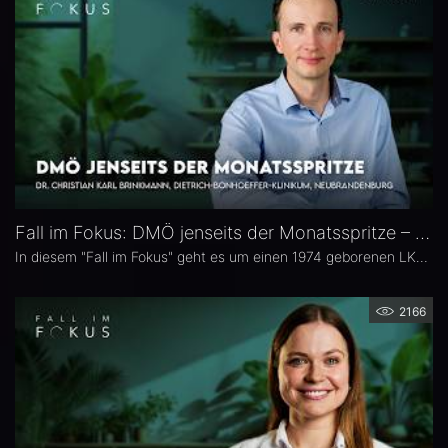
Fall im Fokus: DMÖ jenseits der Monatsspritze – Dr. Christian Karl Brinkmann
In diesem "Fall im Fokus" geht es um einen 1974 geborenen LKW-Fahrer mit diabetischem Makulaödem, der sich 2021 erstmals bei Dr. Christian Karl Brinkmann am Dietrich Bonhoeffer Klinikum in Neubrandenburg vorstellte – mit subjektiv störenden Schatten und einer unscharfen Wahrnehmung von Verkehrszeichen.
2166