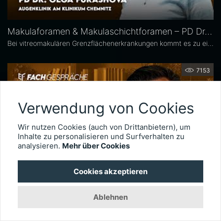
Makulaforamen & Makulaschichtforamen – PD Dr. Olga Furashova
Bei vitreomakulären Grenzflächenerkrankungen kommt es zu einer pathologischen Adhäsion oder Traktion zwischen Glaskörper und Makula. Zu diesen Erkrankungen zählen neben der epiretinalen Gliose hauptsächlich das Makulaforamen und das Makulaschichtforamen, die im Fokus dieses Interviews stehen. PD Dr. Olga Furashova ist stellvertretende Chefärztin und leitende Oberärztin an der Augenklinik des Klinikums Chemnitz. Zu ihren Schwerpunkten zählen vitreoretinale Chirurgie und konservative Retinologie.
7153
Verwendung von Cookies
Wir nutzen Cookies (auch von Drittanbietern), um
Inhalte zu personalisieren und Surfverhalten zu
analysieren.
Mehr über Cookies
Cookies akzeptieren
Netzhautchirurgie nach Augenverletzungen – Prof. Dr. Armin Wolf
Ablehnen
Seit 2020 leitet Prof. Dr. Armin Wolf die Universitätsaugenklinik in Ulm. Der international anerkannte Netzhautchirurg verfügt über besondere Expertise in der Behandlung komplexer Fälle, wie etwa schwere Augenverletzungen. Im Interview erläutert er, wie wichtig das Timing der Operation für die Visusprognose bei traumatischen Netzhautablösungen ist, wie er intraokulare Fremdkörper behandelt und welche technischen Entwicklungen die Versorgung okulärer Traumata künftig weiter verbessern könnten.