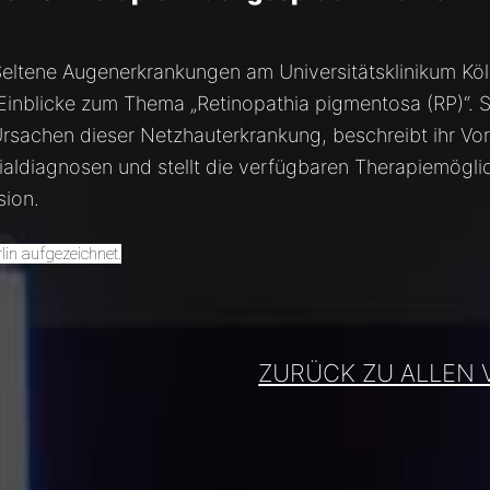
Seltene Augenerkrankungen am Universitätsklinikum Köl
blicke zum Thema „Retinopathia pigmentosa (RP)“. S
Ursachen dieser Netzhauterkrankung, beschreibt ihr V
nzialdiagnosen und stellt die verfügbaren Therapiemögli
sion.
lin aufgezeichnet.
ZURÜCK ZU ALLEN 