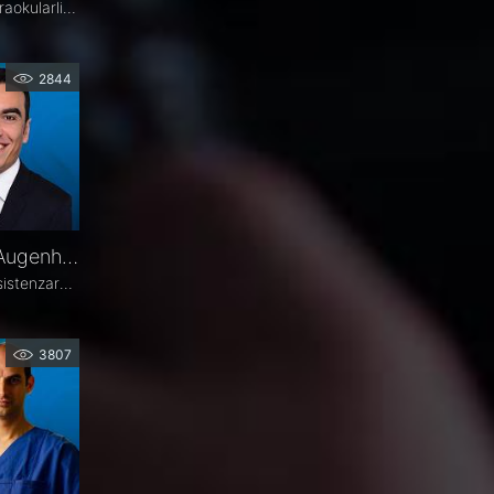
Die präzise Berechnung der Intraokularlinse ist entscheidend für den refraktiven Erfolg der Kataraktchirurgie. PD Dr. med. Dr. med. univ. Jascha Wendelstein (IROC Zürich / LMU München) erläutert aktuelle Entwicklungen in der Biometrie, moderne Messverfahren, neue IOL-Formeln sowie den Einfluss von KI – und weist darauf hin, wo trotz Hightech weiterhin Herausforderungen bestehen.
2844
Florent Ismani – Darum Augenheilkunde
Florent Ismani ist seit 2023 Assistenzarzt für Ophthalmologie am Augenzentrum Schleswig-Holstein. Sein Medizinstudium absolvierte er am Universitätsklinikum Hamburg-Eppendorf.
3807