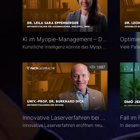
KI im Myopie-Management – Dr. Leila Sara Eppenberger
Künstliche Intelligenz könnte das Myopie-Management entscheidend verändern – von der Risikoeinschätzung bis zur individualisierten Therapie. Dr. Leila Sara Eppenberger, Universitätsklinik für Augenheilkunde, Inselspital Bern, erklärt, welche Rolle KI bei der Risikoeinschätzung und der Identifikation gefährdeter Kinder spielen kann. Zudem berichtet sie, welche KI-Biomarker aus OCT-Angiographie-Daten vielversprechend sind und welche Anwendungen bald im klinischen Alltag ankommen könnten.
1997
Innovative Laserverfahren bei Katarakt und Glaukom – Univ.-Prof. Dr. Burkhard Dick
Innovative Laserverfahren eröffnen neue Möglichkeiten in der Katarakt- und Glaukomchirurgie. Univ.-Prof. Dr. Burkhard Dick, Universitätsaugenklinik Bochum, berichtet über seine langjährige Erfahrung mit dem Femtosekundenlaser, aktuelle Entwicklungen in der refraktiven Chirurgie und die direkte selektive Lasertrabekuloplastik (DSLT). Außerdem erläutert er, welche Patienten von den neuen Verfahren profitieren und was er von kombinierten Eingriffen hält.