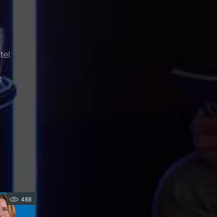
tel
e
488