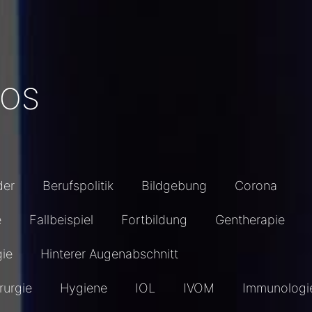
EOS
der
Berufspolitik
Bildgebung
Corona
e
Fallbeispiel
Fortbildung
Gentherapie
gie
Hinterer Augenabschnitt
rurgie
Hygiene
IOL
IVOM
Immunologi