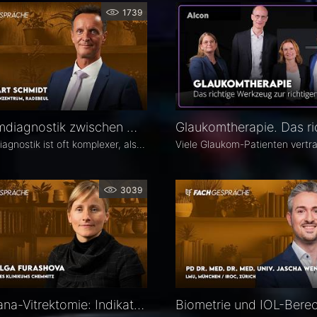
1739
Glaukomdiagnostik zwischen OCT, Augeninnendruck und Gesichtsfeld – Dr. Eckart Schmidt
Glaukomdiagnostik ist oft komplexer, als es auf den ersten Blick scheint. Dr. Eckart Schmidt vom ELBLAND Augenzentrum in Radebeul spricht über die wichtigsten Untersuchungen, die Rolle von OCT sowie über typische Fallstricke in Diagnostik und Verlaufskontrolle.
3039
Pars-Plana-Vitrektomie: Indikation, Timing und Technik – PD Dr. Olga Furashova