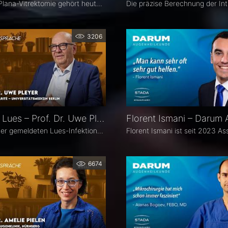
Die Pars-Plana-Vitrektomie gehört heute zu den zentralen Verfahren der vitreoretinalen Chirurgie – doch nicht jede Glaskörperblutung oder epiretinale Gliose erfordert sofort eine Operation. PD Dr. Olga Furashova (Klinikum Chemnitz) erläutert, wann eine frühe Überweisung sinnvoll ist, welche Faktoren die OP-Indikation bestimmen und welche technischen Entwicklungen die PPV in den letzten Jahren geprägt haben.
3206
Okuläre Lues – Prof. Dr. Uwe Pleyer
Die Zahl der gemeldeten Lues-Infektionen in Deutschland ist in den vergangenen Jahren kontinuierlich angestiegen und erreichte 2024 einen neuen Höchststand. Aufgrund des vielgestaltigen klinischen Erscheinungsbildes gilt die okuläre Lues als „Chamäleon der Augenheilkunde" und wird nicht selten erst verzögert diagnostiziert.
6674