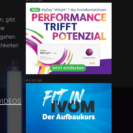
n, gibt
ie
orgehen
chkeiten
VIDEOS