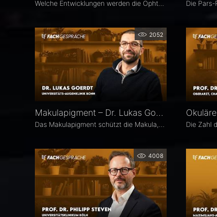
Welche Entwicklungen werden die Ophthalmologie in den kommenden Jahren prägen? Die 25. Ausgabe des EYEFOX Talk Formats verbindet Rückblick und Ausblick und spannt den Bogen von prägenden Innovationen der vergangenen Jahre bis zu den Zukunftsthemen der Ophthalmologie. Im Fokus stehen aktuelle Entwicklungen in den Bereichen Netzhaut, Glaukom, Kataraktchirurgie und IOL sowie okuläre Tumoren.
2052
Makulapigment – Dr. Lukas Goerdt
Das Makulapigment schützt die Makula, indem es blaues Licht filtert und freie Radikale neutralisiert. Warum dieser natürliche Schutzmechanismus für die Augenheilkunde so spannend ist, welche Rolle die optische Dichte des Makulapigments (MPOD) bei Erkrankungen wie AMD und Glaukom spielt und ob Nahrungsergänzungsmittel zur Stabilisierung der MPOD sinnvoll sein können, erklärt Dr. Lukas Goerdt, Assistenzarzt an der Universitätsaugenklinik Bonn.
4008