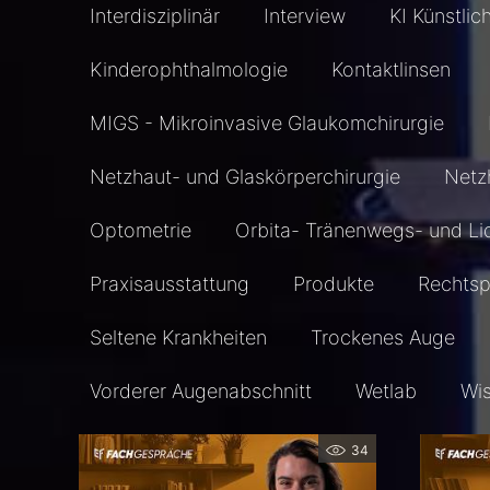
Interdisziplinär
Interview
KI Künstlic
Kinderophthalmologie
Kontaktlinsen
MIGS - Mikroinvasive Glaukomchirurgie
Netzhaut- und Glaskörperchirurgie
Netz
Optometrie
Orbita- Tränenwegs- und Li
Praxisausstattung
Produkte
Rechts
Seltene Krankheiten
Trockenes Auge
Vorderer Augenabschnitt
Wetlab
Wi
34