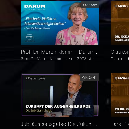
1592
Prof. Dr. Maren Klemm – Darum Augenheilkunde
Prof. Dr. Maren Klemm ist seit 2003 stellvertretende Direktorin der Universitäts-Augenklinik Hamburg Eppendorf und leitet dort den Bereich Glaukom. Ihr Schwerpunkt liegt auf der Chirurgie des gesamten vorderen Augenabschnittes, insbesondere der Glaukom-, refraktiven und Hornhaut-Chirurgie.
2441
Jubiläumsausgabe: Die Zukunft der Augenheilkunde – Das 25. Ophthalmologische Quartett