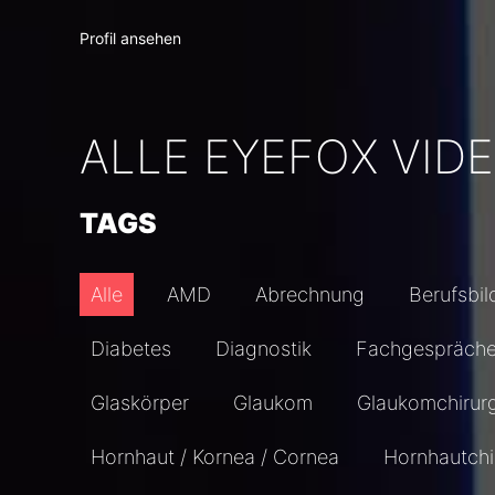
Profil ansehen
ALLE EYEFOX VID
TAGS
Alle
AMD
Abrechnung
Berufsbil
Diabetes
Diagnostik
Fachgespräch
Glaskörper
Glaukom
Glaukomchirur
Hornhaut / Kornea / Cornea
Hornhautchi