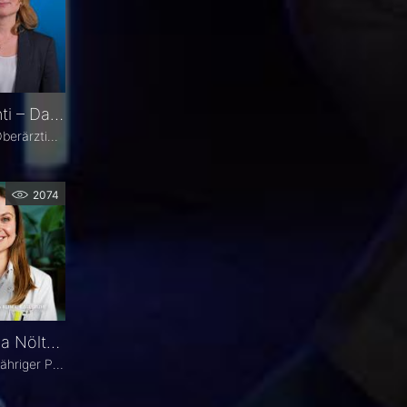
Prof. Dr. Swaantje Grisanti – Darum Augenheilkunde
Prof. Dr. Swaantje Grisanti ist Oberärztin an der Klinik für Augenheilkunde des Universitätsklinikums Schleswig-Holstein (UKSH), Campus Lübeck. Ihr Schwerpunkt liegt im Bereich Glaukom bzw. Glaukomchirurgie.
2074
Fall im Fokus: Dr. Theresa Nöltner über einen 77-jährigen Patienten mit binokularen Doppelbildern
Seit drei Wochen leidet ein 77-jähriger Patient unter binokularen Doppelbildern beim Blick zur Seite. In dieser Ausgabe von „Fall im Fokus“ berichtet Dr. Theresa Nöltner, Oberärztin an der ViDia Augenklinik Karlsruhe, über die diagnostische Abklärung des Falls und die daraus resultierenden therapeutischen Schritte. Zu Dr. Nöltners chirurgischen Schwerpunkten zählen Lid- und Augenoberflächenerkrankungen sowie Schieloperationen.