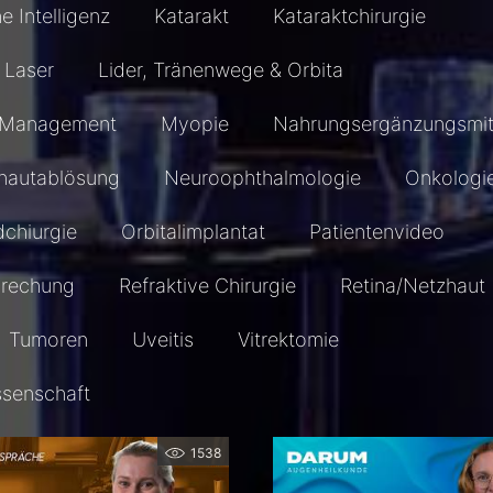
he Intelligenz
Katarakt
Kataraktchirurgie
Laser
Lider, Tränenwege & Orbita
Management
Myopie
Nahrungsergänzungsmit
hautablösung
Neuroophthalmologie
Onkologi
dchiurgie
Orbitalimplantat
Patientenvideo
prechung
Refraktive Chirurgie
Retina/Netzhaut
Tumoren
Uveitis
Vitrektomie
ssenschaft
1538