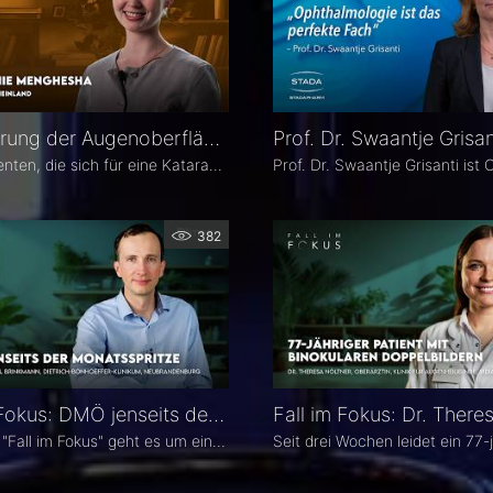
Optimierung der Augenoberfläche vor Katarakt- und Refraktiver Operation – Dr. Leonie Menghesha
Viele Patienten, die sich für eine Katarakt- oder refraktive Operation entscheiden, haben eine Erkrankung der Augenoberfläche. Dr. Leonie Menghesha, MVZ Augenblick Rheinland, erklärt, wie sich betroffene Patienten im Praxisalltag zuverlässig identifizieren lassen, welche Konsequenzen eine instabile Augenoberfläche für die OP-Planung hat und wie sich die Augenoberfläche optimieren lässt.
382
Fall im Fokus: DMÖ jenseits der Monatsspritze – Dr. Christian Karl Brinkmann
In diesem "Fall im Fokus" geht es um einen 1974 geborenen LKW-Fahrer mit diabetischem Makulaödem, der sich 2021 erstmals bei Dr. Christian Karl Brinkmann am Dietrich Bonhoeffer Klinikum in Neubrandenburg vorstellte – mit subjektiv störenden Schatten und einer unscharfen Wahrnehmung von Verkehrszeichen.