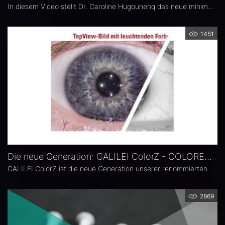
In diesem Video stellt Dr. Caroline Hugounenq das neue minimalinvasive Lentikelverfahren "CLEAR" auf dem FEMTO LDV Z8 vor. Dabei handelt es sich um eine von Ziemer entwickelte Methode der Lentikelextraktion.
1451
Die neue Generation: GALILEI ColorZ - COLORED UP
GALILEI ColorZ ist die neue Generation unserer renommierten Diagnostikgeräte, ausgestattet mit einer modernen Kamera und einem HD-Monitor. Hiermit können mehrschichtige TopView-Bilder in leuchtenden Farben und mit höherem Kontrast dargestellt werden. COLORED UP unterstreicht unser Versprechen von unübertroffener Vielseitigkeit, intuitiver und fortschrittlicher Diagnostik sowie kontinuierlicher Innovation und ist essenziell für die Anbindung an unsere Lasergeräte.
2869