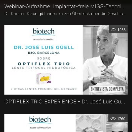
Webinar-Aufnahme: Implantat-freie MIGS-Technik - Vortrag Dr. Karsten Klabe
Dr. Karsten Klabe gibt einen kurzen Überblick über die Geschichte des OMNI MIGS-Geräts und berichtet über seine dreijährigen Daten zur Anwendung der Technologie bei Glaukompatienten.
1988
OPTIFLEX TRIO EXPERIENCE - Dr. José Luis Güell, Barcelona, Spanien
1760