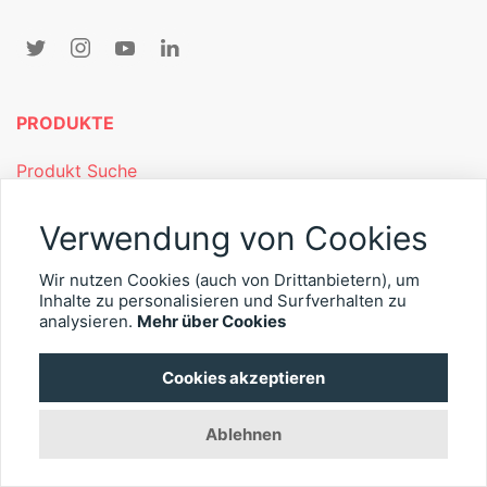
PRODUKTE
Produkt Suche
IOL-Vergleich
Verwendung von Cookies
OCT-Vergleich
Wir nutzen Cookies (auch von Drittanbietern), um
EYEFOX Katalog
Inhalte zu personalisieren und Surfverhalten zu
analysieren.
Mehr über Cookies
NÜTZLICHES
Cookies akzeptieren
Mitgliederbereich
Ablehnen
Newsletter
Personalgewinnung mit EYEFOX