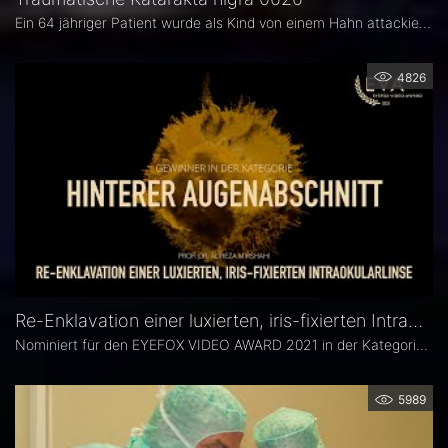
Ein 64 jähriger Patient wurde als Kind von einem Hahn attackiert und sah seitdem an einem Augen schlecht. Seit einiger Zeit hat sich das Sehen verbessert. Es zeigt sich eine mature Katarakt mit ausgedehnter Zonulalyse.
4826
Re-Enklavation einer luxierten, iris-fixierten Intraokularlinse - Prof. Dr. Alireza Mirshahi
Nominiert für den EYEFOX VIDEO AWARD 2021 in der Kategorie: HINTERER AUGENABSCHNITT
5989