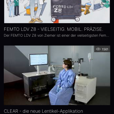
FEMTO LDV Z8 - VIELSEITIG. MOBIL. PRÄZISE.
Der FEMTO LDV Z8 von Ziemer ist einer der vielseitigsten Femtosekundenlaser. Die mobilen FEMTO LDV Z Modelle sind einzigartig. Sie bieten die höchste Repetitionsrate aller Femtosekundenlaser für die Augenheilkunde, vereint mit überlappenden, präzisen Laserspots und einer sehr niedrigen Pulsenergie. Das kompakte Design und die Mobilität der FEMTO LDV Z Geräte ermöglichen eine optimale Integration in Ihre Arbeitsabläufe, ohne dass Sie Ihre Patienten während eines Eingriffs umlagern müssen.
1561
CLEAR - die neue Lentikel-Applikation