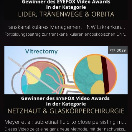
Transkanalikuläres Management TNW Erkrankungen
Fortbildungsbeitrag zur transkanalikulären endoskopischen Chirurgie der ableitenden Tränenwege von Dr. Martin Küstner und Prof. Dr. Frank Tost.
3029
Meyer et al: subretinal fluid to close persisting macular holes
Dieses Video zeigt eine ganz neue Methode, mit der nachweisslich >100 erfolglos operierte Makulaforamen verschlossen werden konnten.