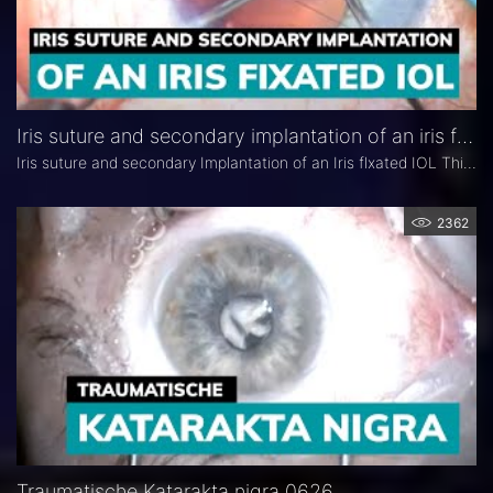
Iris suture and secondary implantation of an iris fixated IOL
Iris suture and secondary Implantation of an Iris flxated IOL This video shows the surgical management of a traumatic mydriasis and aphakia for traumatic mydriasis and aphakia.
2362
Traumatische Katarakta nigra 0626