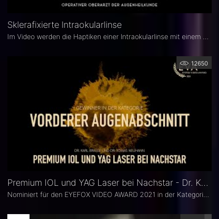
Sklerafixierte lntraokularlinse
Im Video werden die Haptiken einer lntraokularlinse mit einem Nylon 10-0 Faden an der Sklera festgenäht. Genutzt wird dieses Verfahren zur Kunstlinsenbefestigung in aphaken Situationen mit einer labilen Iris.
12650
Premium IOL und YAG Laser bei Nachstar - Dr. Karl Brasse und Dr. Tobias Neuhann.
Nominiert für den EYEFOX VIDEO AWARD 2021 in der Kategorie: VORDERER AUGENABSCHNITT