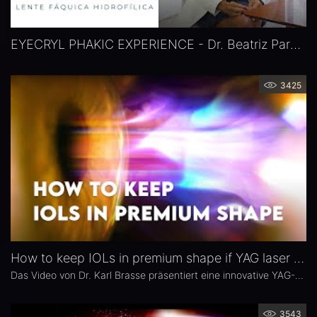
EYECRYL PHAKIC EXPERIENCE - Dr. Beatriz Paredes, Madrid, Spanien
3425
How to keep IOLs in premium shape if YAG laser treatment due to PCO is necessary
Das Video von Dr. Karl Brasse präsentiert eine innovative YAG-Laser-Technik, bei der optimale Ergebnisse bei der Behandlung eines Nachstars erreicht werden können. Denn gerade Premium-Linsen sollen nicht von Pitting oder flottierenden Kapselresten beeinträchtigt werden. "How to keep IOLs in premium shape if YAG laser treatment due to PCO is necessary" wurde beim 40. Kongress der ESCRS in Mailand in der Kategorie „Education” ausgezeichnet.
3543