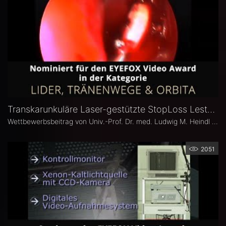
Transkarunkuläre Laser-gestützte StopLoss Lester-Jones Tube Operation zur Behandlung absoluter kanalikulärer Tränenwegstenosen
Wettbewerbsbeitrag von Univ.-Prof. Dr. med. Ludwig M. Heindl (Zentrum Augenheilkunde / Universitätsklinik Köln ) für den EYEFOX Video Award 2020.
2051