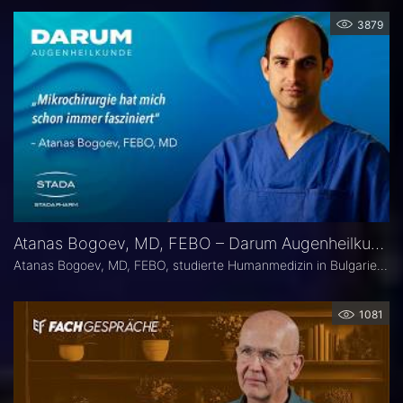
3879
Atanas Bogoev, MD, FEBO – Darum Augenheilkunde
Atanas Bogoev, MD, FEBO, studierte Humanmedizin in Bulgarien und begann dort seine ärztliche Laufbahn. 2021 wurde er mit dem Young Scientist Award der Bulgarian Glaucoma Society ausgezeichnet. Seine fachärztliche Tätigkeit in der Augenheilkunde setzte er 2021 an der Universitätsaugenklinik Bochum fort, mit einem besonderen Schwerpunkt auf der Diagnostik und Therapie des Glaukoms. Heute ist er Oberarzt an der Universitätsaugenklinik Bochum. Er Ist Mitbegründer der Plattform Ophthalmology24.
1081