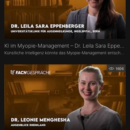
KI im Myopie-Management – Dr. Leila Sara Eppenberger
Künstliche Intelligenz könnte das Myopie-Management entscheidend verändern – von der Risikoeinschätzung bis zur individualisierten Therapie. Dr. Leila Sara Eppenberger, Universitätsklinik für Augenheilkunde, Inselspital Bern, erklärt, welche Rolle KI bei der Risikoeinschätzung und der Identifikation gefährdeter Kinder spielen kann. Zudem berichtet sie, welche KI-Biomarker aus OCT-Angiographie-Daten vielversprechend sind und welche Anwendungen bald im klinischen Alltag ankommen könnten.
1606