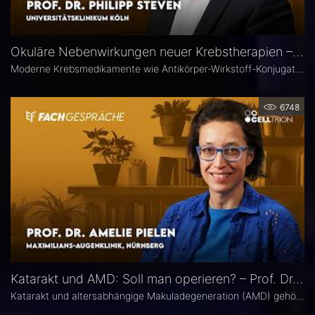
Okuläre Nebenwirkungen neuer Krebstherapien – Prof. Dr. Philipp Steven
Moderne Krebsmedikamente wie Antikörper-Wirkstoff-Konjugate (ADCs) können massive toxische Veränderungen an der Hornhaut hervorrufen. Augenärztliche Kontrollen vor und während der Therapie sind deshalb besonders wichtig. Prof. Dr. Philipp Steven, Experte für Erkrankungen der Augenoberfläche an der Uniklinik Köln, erklärt, welche präventiven und therapeutischen Optionen zur Verfügung stehen und wie Ophthalmologen in die interdisziplinäre Betreuung der Krebspatienten integriert werden sollten.
6748
Katarakt und AMD: Soll man operieren? – Prof. Dr. Amelie Pielen
Katarakt und altersabhängige Makuladegeneration (AMD) gehören im fortgeschrittenen Lebensalter zu den häufigsten Augenerkrankungen überhaupt und treten zunehmend zusammen auf. Millionen Eingriffe erfolgen jedes Jahr. Doch in Bezug auf die Frage, ob eine Katarakt-Operation eine AMD womöglich verschlechtert, herrscht in der Praxis häufig Verunsicherung. Prof. Dr. Amelie Pielen gibt auf Basis neuer Studiendaten Antworten auf die wichtigsten Fragen zu diesem Thema.