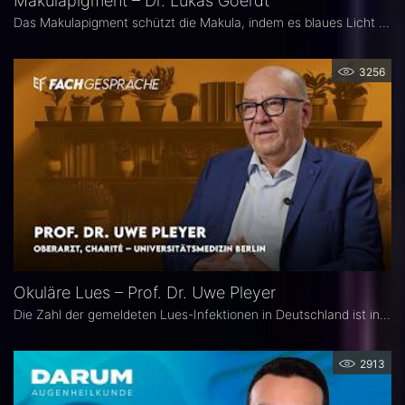
Makulapigment – Dr. Lukas Goerdt
Das Makulapigment schützt die Makula, indem es blaues Licht filtert und freie Radikale neutralisiert. Warum dieser natürliche Schutzmechanismus für die Augenheilkunde so spannend ist, welche Rolle die optische Dichte des Makulapigments (MPOD) bei Erkrankungen wie AMD und Glaukom spielt und ob Nahrungsergänzungsmittel zur Stabilisierung der MPOD sinnvoll sein können, erklärt Dr. Lukas Goerdt, Assistenzarzt an der Universitätsaugenklinik Bonn.
3256
Okuläre Lues – Prof. Dr. Uwe Pleyer
Die Zahl der gemeldeten Lues-Infektionen in Deutschland ist in den vergangenen Jahren kontinuierlich angestiegen und erreichte 2024 einen neuen Höchststand. Aufgrund des vielgestaltigen klinischen Erscheinungsbildes gilt die okuläre Lues als „Chamäleon der Augenheilkunde" und wird nicht selten erst verzögert diagnostiziert.
2913