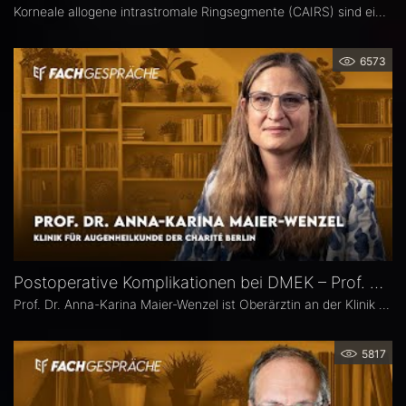
Korneale allogene intrastromale Ringsegmente (CAIRS) sind ein innovatives, gewebeschonendes Verfahren zur Behandlung des Keratokonus, bei dem auf synthetische Implantate verzichtet wird. Dr. Maximilian Friedrich, Universitätsaugenklinik Heidelberg, ist Erstautor einer Metaanalyse zu den visuellen und topografischen Ergebnissen von CAIRS bei Keratokonus. Im Interview erläutert er die Vorteile dieser Methode.
6573
Postoperative Komplikationen bei DMEK – Prof. Dr. Anna-Karina Maier-Wenzel
Prof. Dr. Anna-Karina Maier-Wenzel ist Oberärztin an der Klinik für Augenheilkunde der Charité Berlin. Ihr augenchirurgischer Schwerpunkt liegt auf Eingriffen am Vorderabschnitt. Im Eyefox-Interview erläutert sie, welchen Einfluss Donorfaktoren und unterschiedliche Aufbereitungsformen bei der DMEK auf die postoperativen Ergebnisse haben, bei welchen Patientengruppen nach DMEK häufiger Komplikationen auftreten und wie die Nachsorge an der Augenklinik der Charité organisiert ist.
5817