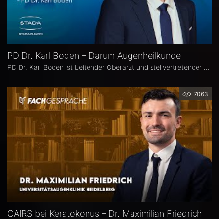
PD Dr. Karl Boden – Darum Augenheilkunde
PD Dr. Karl Boden ist Leitender Oberarzt und stellvertretender Klinikleiter an der Augenklinik Sulzbach. Seine Schwerpunkte liegen in der Katarakt-, Glaukom- und vitreo-retinalen Chichirurgie sowie auf Hornhauttransplantationen inkl. DMEK, Femto- und Excimer-Keratoplastiken.
7063
CAIRS bei Keratokonus – Dr. Maximilian Friedrich