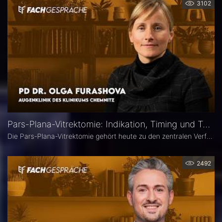
3102
Pars-Plana-Vitrektomie: Indikation, Timing und Technik – PD Dr. Olga Furashova
Die Pars-Plana-Vitrektomie gehört heute zu den zentralen Verfahren der vitreoretinalen Chirurgie – doch nicht jede Glaskörperblutung oder epiretinale Gliose erfordert sofort eine Operation. PD Dr. Olga Furashova (Klinikum Chemnitz) erläutert, wann eine frühe Überweisung sinnvoll ist, welche Faktoren die OP-Indikation bestimmen und welche technischen Entwicklungen die PPV in den letzten Jahren geprägt haben.
2492