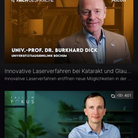
Innovative Laserverfahren bei Katarakt und Glaukom – Univ.-Prof. Dr. Burkhard Dick
Innovative Laserverfahren eröffnen neue Möglichkeiten in der Katarakt- und Glaukomchirurgie. Univ.-Prof. Dr. Burkhard Dick, Universitätsaugenklinik Bochum, berichtet über seine langjährige Erfahrung mit dem Femtosekundenlaser, aktuelle Entwicklungen in der refraktiven Chirurgie und die direkte selektive Lasertrabekuloplastik (DSLT). Außerdem erläutert er, welche Patienten von den neuen Verfahren profitieren und was er von kombinierten Eingriffen hält.
401