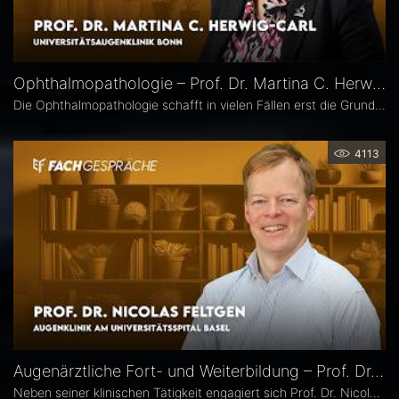
Ophthalmopathologie – Prof. Dr. Martina C. Herwig-Carl
Die Ophthalmopathologie schafft in vielen Fällen erst die Grundlage für eine sichere Diagnose und eine optimale Therapieplanung. Prof. Dr. Martina C. Herwig-Carl leitet die Sektion Ophthalmopathologie an der Universitätsaugenklinik Bonn. Sie erläutert, was sie an ihrem Fach fasziniert, welchen spezifischen Beitrag es insbesondere in der Ophthalmoonkologie leistet und warum die Ophthalmopathologie auch im Zeitalter hochauflösender Bildgebung unverzichtbar bleibt.
4113
Augenärztliche Fort- und Weiterbildung – Prof. Dr. Nicolas Feltgen
Neben seiner klinischen Tätigkeit engagiert sich Prof. Dr. Nicolas Feltgen besonders in der Lehre und steht der DOG-AG Lehre vor. Im Interview spricht er über die Stärken, aber auch den Optimierungsbedarf des aktuellen Weiterbildungssystems in der Augenheilkunde und erläutert, warum operative Erfahrungen im Ausland aus seiner Sicht eine sinnvolle Ergänzung sind.