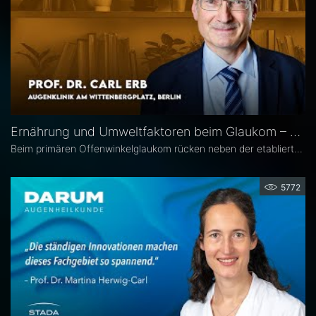
Ernährung und Umweltfaktoren beim Glaukom – Prof. Dr. Carl Erb
Beim primären Offenwinkelglaukom rücken neben der etablierten Senkung des Augeninnendrucks rücken zunehmend auch potenzielle unterstützende Ansätze wie antioxidative Nährstoffe, Vitamine sowie Lebensstil- und Umweltfaktoren in den wissenschaftlichen Fokus. Prof. Dr. Carl Erb, Ärztlicher Leiter der Augenklinik am Wittenbergplatz in Berlin, erläutert im Interview mit Eyefox, welchen Einfluss diese Faktoren auf Pathogenese und Progression des Glaukoms haben könnten.
5772