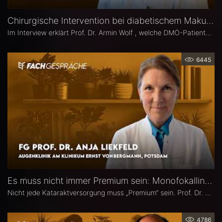
Chirurgische Intervention bei diabetischem Makulaödem – Prof. Dr. Armin Wolf
Im Interview erklärt Prof. Dr. Armin Wolf , welche DMÖ-Patienten am ehesten von einer Operation profitieren, welche Bedeutung das ILM-Peeling für anatomische und funktionelle Ergebnisse hat und in welchen Fällen ein chirurgisches Vorgehen bei DMÖ in Betracht gezogen werden sollte.
6445
Es muss nicht immer Premium sein: Monofokallinsen – Prof. Dr. Anja Liekfeld
Nicht jede Kataraktversorgung muss „Premium“ sein. Prof. Dr. Anja Liekfeld, Chefärztin der Augenklinik am Klinikum Ernst von Bergmann in Potsdam, erläutert, warum klassische Monofokallinsen trotz einer wachsenden Zahl an Sonderlinsen weiterhin eine überzeugende Wahl sind, für welche Patienten sie klare Vorteile bieten, wie Erwartungen realistisch gesteuert werden können und welche Entwicklungen sie in den kommenden Jahren in Sachen Monofokallinsen erwartet.
4786