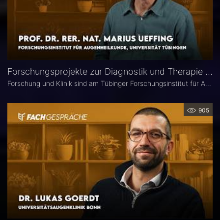
Forschungsprojekte zur Diagnostik und Therapie degenerativer Netzhauterkrankungen – Prof. Marius Ueffing
Forschung und Klinik sind am Tübinger Forschungsinstitut für Augenheilkunde eng verzahnt. Gerade laufen hier zwei große Projekte zur Diagnostik und Therapie degenerativer Netzhauterkrankungen. Im Interview spricht Institutsleiter Prof. Dr. rer. nat. Marius Ueffing über deren Fragestellungen und Ziele, neuartige Wirkstoffe für den klinischen Einsatz sowie den spezifischen Forschungsansatz in Tübingen.
905