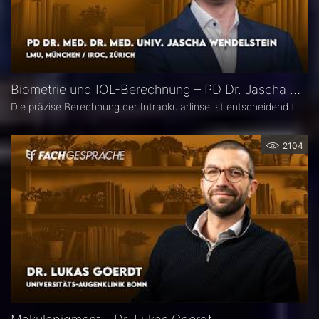
Biometrie und IOL-Berechnung – PD Dr. Jascha Wendelstein im Fachgespräch
Die präzise Berechnung der Intraokularlinse ist entscheidend für den refraktiven Erfolg der Kataraktchirurgie. PD Dr. med. Dr. med. univ. Jascha Wendelstein (IROC Zürich / LMU München) erläutert aktuelle Entwicklungen in der Biometrie, moderne Messverfahren, neue IOL-Formeln sowie den Einfluss von KI – und weist darauf hin, wo trotz Hightech weiterhin Herausforderungen bestehen.
2104