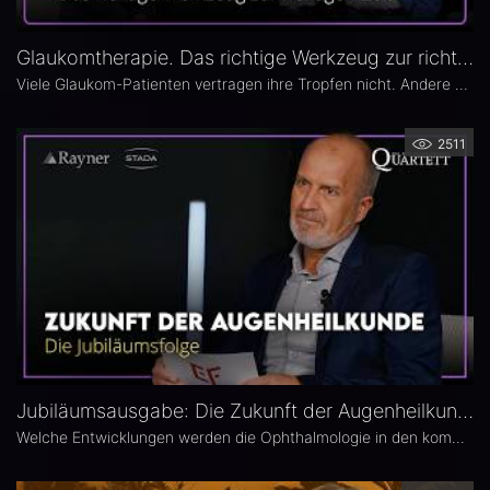
Glaukomtherapie. Das richtige Werkzeug zur richtigen Zeit – Das 26. Ophthalmologische Quartett
Viele Glaukom-Patienten vertragen ihre Tropfen nicht. Andere nehmen sie erst gar nicht. In der neuen Ausgabe des Opthalmologischen Quartetts geht es um Alternativen zur Tropftherapie – moderne, schonende Verfahren wie die direkte selektive Lasertrabekuloplastik (DSLT) oder MIGS.
2511
Jubiläumsausgabe: Die Zukunft der Augenheilkunde – Das 25. Ophthalmologische Quartett
Welche Entwicklungen werden die Ophthalmologie in den kommenden Jahren prägen? Die 25. Ausgabe des EYEFOX Talk Formats verbindet Rückblick und Ausblick und spannt den Bogen von prägenden Innovationen der vergangenen Jahre bis zu den Zukunftsthemen der Ophthalmologie. Im Fokus stehen aktuelle Entwicklungen in den Bereichen Netzhaut, Glaukom, Kataraktchirurgie und IOL sowie okuläre Tumoren.