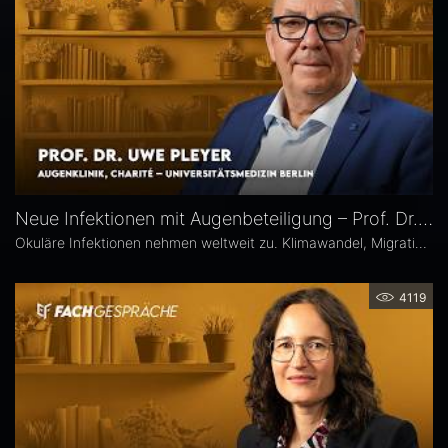
Neue Infektionen mit Augenbeteiligung – Prof. Dr. Uwe Pleyer
Okuläre Infektionen nehmen weltweit zu. Klimawandel, Migration und globale Mobilität begünstigen die Ausbreitung von hierzulande bislang seltener Erreger – und damit auch das vermehrte Auftreten neuer Infektionskrankheiten mit potenzieller Augenbeteiligung in Mitteleuropa, etwa Dengue- und Chikungunya-Fieber oder West-Nil-Virus-Infektionen. Prof. Dr. Uwe Pleyer erläutert, welche diagnostischen und therapeutischen Herausforderungen sich daraus für Augenärztinnen und Augenärzte ergeben.
4119