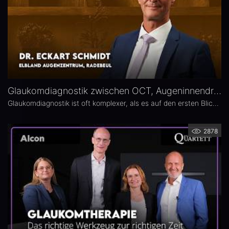
Glaukomdiagnostik zwischen OCT, Augeninnendruck und Gesichtsfeld – Dr. Eckart Schmidt
Glaukomdiagnostik ist oft komplexer, als es auf den ersten Blick scheint. Dr. Eckart Schmidt vom ELBLAND Augenzentrum in Radebeul spricht über die wichtigsten Untersuchungen, die Rolle von OCT sowie über typische Fallstricke in Diagnostik und Verlaufskontrolle.
2878