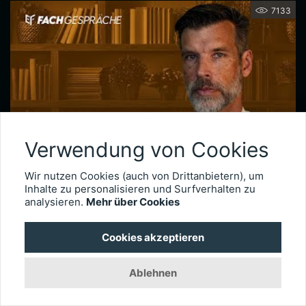
7133
Verwendung von Cookies
Wir nutzen Cookies (auch von Drittanbietern), um
Netzhautchirurgie nach Augenverletzungen – Prof. Dr. Armin Wolf
Inhalte zu personalisieren und Surfverhalten zu
Seit 2020 leitet Prof. Dr. Armin Wolf die Universitätsaugenklinik in Ulm. Der international anerkannte Netzhautchirurg verfügt über besondere Expertise in der Behandlung komplexer Fälle, wie etwa schwere Augenverletzungen. Im Interview erläutert er, wie wichtig das Timing der Operation für die Visusprognose bei traumatischen Netzhautablösungen ist, wie er intraokulare Fremdkörper behandelt und welche technischen Entwicklungen die Versorgung okulärer Traumata künftig weiter verbessern könnten.
analysieren.
Mehr über Cookies
3025
Cookies akzeptieren
Ablehnen