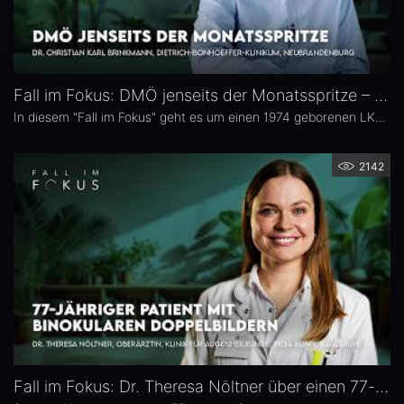
Fall im Fokus: DMÖ jenseits der Monatsspritze – Dr. Christian Karl Brinkmann
In diesem "Fall im Fokus" geht es um einen 1974 geborenen LKW-Fahrer mit diabetischem Makulaödem, der sich 2021 erstmals bei Dr. Christian Karl Brinkmann am Dietrich Bonhoeffer Klinikum in Neubrandenburg vorstellte – mit subjektiv störenden Schatten und einer unscharfen Wahrnehmung von Verkehrszeichen.
2142
Fall im Fokus: Dr. Theresa Nöltner über einen 77-jährigen Patienten mit binokularen Doppelbildern