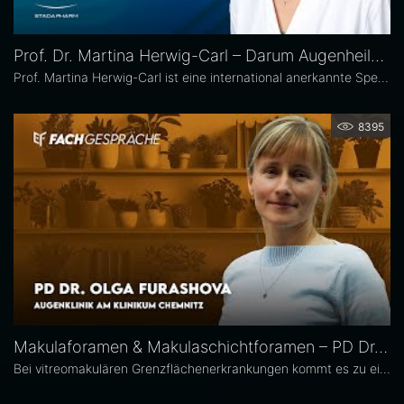
Prof. Dr. Martina Herwig-Carl – Darum Augenheilkunde
Prof. Martina Herwig-Carl ist eine international anerkannte Spezialistin auf dem Gebiet der Ophthalmopathologie und Erkrankungen des vorderen Augenabschnitts. Sie ist Oberärztin an der Universitätsaugenklinik Bonn, wo sie sich der klinischen und chirurgischen Versorgung von Erkrankungen des vorderen Augenabschnitts, einschließlich der Lid- und Hornhautchirurgie, widmet. Zudem leitet sie die Sektion Ophthalmopathologie.
8395
Makulaforamen & Makulaschichtforamen – PD Dr. Olga Furashova
Bei vitreomakulären Grenzflächenerkrankungen kommt es zu einer pathologischen Adhäsion oder Traktion zwischen Glaskörper und Makula. Zu diesen Erkrankungen zählen neben der epiretinalen Gliose hauptsächlich das Makulaforamen und das Makulaschichtforamen, die im Fokus dieses Interviews stehen. PD Dr. Olga Furashova ist stellvertretende Chefärztin und leitende Oberärztin an der Augenklinik des Klinikums Chemnitz. Zu ihren Schwerpunkten zählen vitreoretinale Chirurgie und konservative Retinologie.