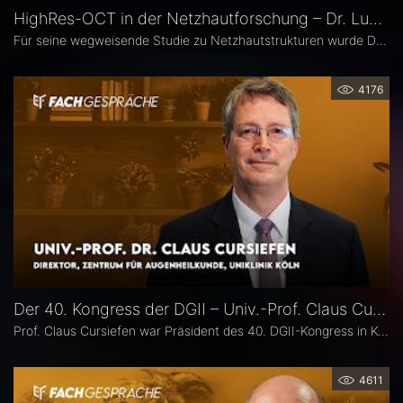
HighRes-OCT in der Netzhautforschung – Dr. Lukas Goerdt
Für seine wegweisende Studie zu Netzhautstrukturen wurde Dr. Lukas Goerdt 2025 mit dem Heidelberg Engineering Xtreme Research Award ausgezeichnet. Eine zentrale Rolle in seiner Forschung spielte das HighRes-OCT. Im Fachgespräch erläutert er, welche neuen Möglichkeiten dieses Bildgebungsverfahren eröffnet, welche bislang unbekannten Strukturen er identifizieren konnte und welche Bedeutung sie für die Diagnostik degenerativer Netzhauterkrankungen haben könnten.
4176
Der 40. Kongress der DGII – Univ.-Prof. Claus Cursiefen
Prof. Claus Cursiefen war Präsident des 40. DGII-Kongress in Köln. Im Interview zieht er Bilanz und spricht über spannende Entwicklungen in der Hornhautchirurgie wie CAIRS und EndoArt, die zunehmende Verzahnung von Kataraktchirurgie mit Hornhaut-, Netzhaut- und Glaukomchirurgie sowie die Ausbildung des ophthalmochirurgischen Nachwuchses.
4611