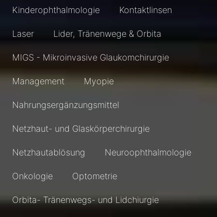
Kinderophthalmologie
Kontaktlinsen
Laser
Lider, Tränenwege & Orbita
MIGS - Mikroinvasive Glaukomchirurgie
Management
Myopie
Nahrungsergänzungsmittel
Netzhaut- und Glaskörperchirurgie
Netzhautablösung
Neuroophthalmologie
Onkologie
Optometrie
Orbita- Tränenwegs- und Lidchiurgie