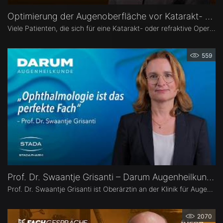
Optimierung der Augenoberfläche vor Katarakt- und Refraktiver Operation – Dr. Leonie Menghesha
Viele Patienten, die sich für eine Katarakt- oder refraktive Operation entscheiden, haben eine Erkrankung der Augenoberfläche. Dr. Leonie Menghesha, MVZ Augenblick Rheinland, erklärt, wie sich betroffene Patienten im Praxisalltag zuverlässig identifizieren lassen, welche Konsequenzen eine instabile Augenoberfläche für die OP-Planung hat und wie sich die Augenoberfläche optimieren lässt.
559
Prof. Dr. Swaantje Grisanti – Darum Augenheilkunde
Prof. Dr. Swaantje Grisanti ist Oberärztin an der Klinik für Augenheilkunde des Universitätsklinikums Schleswig-Holstein (UKSH), Campus Lübeck. Ihr Schwerpunkt liegt im Bereich Glaukom bzw. Glaukomchirurgie.
2070