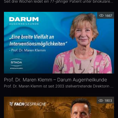
Seit drei Wochen leidet ein 77-jähriger Patient unter binokularen Doppelbildern beim Blick zur Seite. In dieser Ausgabe von „Fall im Fokus“ berichtet Dr. Theresa Nöltner, Oberärztin an der ViDia Augenklinik Karlsruhe, über die diagnostische Abklärung des Falls und die daraus resultierenden therapeutischen Schritte. Zu Dr. Nöltners chirurgischen Schwerpunkten zählen Lid- und Augenoberflächenerkrankungen sowie Schieloperationen.
1667
Prof. Dr. Maren Klemm – Darum Augenheilkunde
Prof. Dr. Maren Klemm ist seit 2003 stellvertretende Direktorin der Universitäts-Augenklinik Hamburg Eppendorf und leitet dort den Bereich Glaukom. Ihr Schwerpunkt liegt auf der Chirurgie des gesamten vorderen Augenabschnittes, insbesondere der Glaukom-, refraktiven und Hornhaut-Chirurgie.
1803