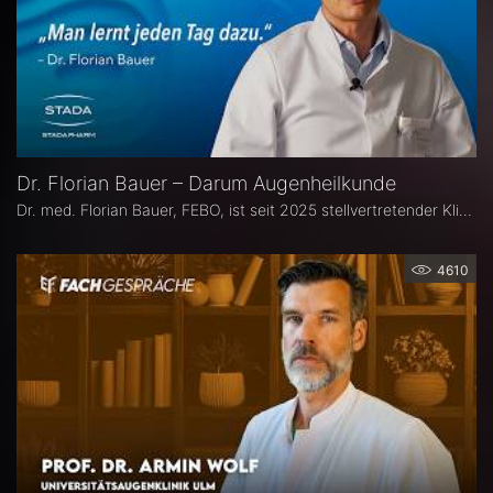
Dr. Florian Bauer – Darum Augenheilkunde
Dr. med. Florian Bauer, FEBO, ist seit 2025 stellvertretender Klinikdirektor und Leitender Oberarzt an der Universitätsaugenklinik Bochum. Zuvor war er als Oberarzt für Netzhautchirurgie am Universitätsklinikum Münster und an der Paracelsus Medizinische Privatuniversität in Nürnberg tätig.
4610