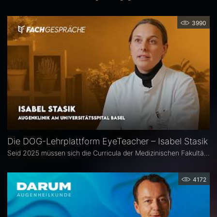
3990
Die DOG-Lehrplattform EyeTeacher – Isabel Stasik
Seid 2025 müssen sich die Curricula der Medizinischen Fakultäten am Nationalen Kompetenzbasierten Lernzielkatalog Medizin orientieren – so die neue Approbationsordnung. Die DOG beauftragte daher die Arbeitsgemeinschaft DOG-Lehre, strukturierte Lehrinhalte zu erarbeiten. Das Ergebnis ist die Online-Bibliothek DOG EyeTeacher. Wie das Tool Lehrende unterstützt, erklärt Isabel Stasik vom Universitätsspital Basel, die an der Umsetzung maßgeblich beteiligt war.
4172