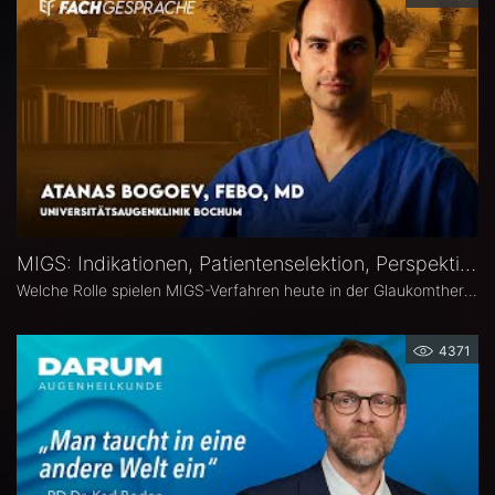
MIGS: Indikationen, Patientenselektion, Perspektiven – Atanas Bogoev, FEBO, MD
Welche Rolle spielen MIGS-Verfahren heute in der Glaukomtherapie? Atanas Bogoev, FEBO, MD, Oberarzt an der Universitätsaugenklinik Bochum spricht im Interview über Indikationen und Patientenselektion, den Stellenwert verschiedener MIGS-Verfahren im klinischen Alltag, realistische Therapieziele sowie Limitationen und zukünftige Entwicklungen der minimalinvasiven Glaukomchirurgie.
4371