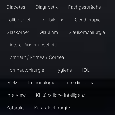
Diabetes
Diagnostik
Fachgespräche
Fallbeispiel
Fortbildung
Gentherapie
Glaskörper
Glaukom
Glaukomchirurgie
Hinterer Augenabschnitt
Hornhaut / Kornea / Cornea
Hornhautchirurgie
Hygiene
IOL
IVOM
Immunologie
Interdisziplinär
Interview
KI Künstliche Intelligenz
Katarakt
Kataraktchirurgie