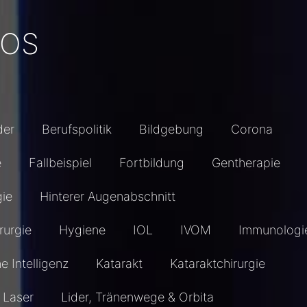
EOS
der
Berufspolitik
Bildgebung
Corona
e
Fallbeispiel
Fortbildung
Gentherapie
gie
Hinterer Augenabschnitt
rurgie
Hygiene
IOL
IVOM
Immunologi
he Intelligenz
Katarakt
Kataraktchirurgie
Laser
Lider, Tränenwege & Orbita