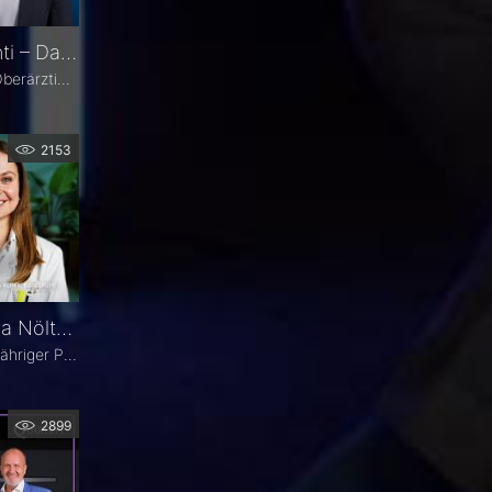
Prof. Dr. Swaantje Grisanti – Darum Augenheilkunde
Prof. Dr. Swaantje Grisanti ist Oberärztin an der Klinik für Augenheilkunde des Universitätsklinikums Schleswig-Holstein (UKSH), Campus Lübeck. Ihr Schwerpunkt liegt im Bereich Glaukom bzw. Glaukomchirurgie.
2153
Fall im Fokus: Dr. Theresa Nöltner über einen 77-jährigen Patienten mit binokularen Doppelbildern
Seit drei Wochen leidet ein 77-jähriger Patient unter binokularen Doppelbildern beim Blick zur Seite. In dieser Ausgabe von „Fall im Fokus“ berichtet Dr. Theresa Nöltner, Oberärztin an der ViDia Augenklinik Karlsruhe, über die diagnostische Abklärung des Falls und die daraus resultierenden therapeutischen Schritte. Zu Dr. Nöltners chirurgischen Schwerpunkten zählen Lid- und Augenoberflächenerkrankungen sowie Schieloperationen.
2899