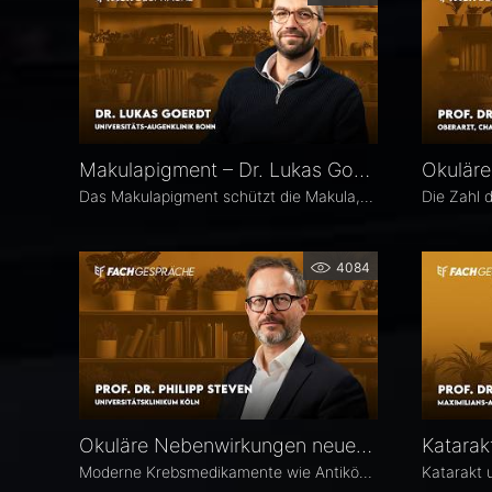
Makulapigment – Dr. Lukas Goerdt
Das Makulapigment schützt die Makula, indem es blaues Licht filtert und freie Radikale neutralisiert. Warum dieser natürliche Schutzmechanismus für die Augenheilkunde so spannend ist, welche Rolle die optische Dichte des Makulapigments (MPOD) bei Erkrankungen wie AMD und Glaukom spielt und ob Nahrungsergänzungsmittel zur Stabilisierung der MPOD sinnvoll sein können, erklärt Dr. Lukas Goerdt, Assistenzarzt an der Universitätsaugenklinik Bonn.
4084
Okuläre Nebenwirkungen neuer Krebstherapien – Prof. Dr. Philipp Steven
Moderne Krebsmedikamente wie Antikörper-Wirkstoff-Konjugate (ADCs) können massive toxische Veränderungen an der Hornhaut hervorrufen. Augenärztliche Kontrollen vor und während der Therapie sind deshalb besonders wichtig. Prof. Dr. Philipp Steven, Experte für Erkrankungen der Augenoberfläche an der Uniklinik Köln, erklärt, welche präventiven und therapeutischen Optionen zur Verfügung stehen und wie Ophthalmologen in die interdisziplinäre Betreuung der Krebspatienten integriert werden sollten.