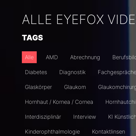
ALLE EYEFOX VID
TAGS
Alle
AMD
Abrechnung
Berufsbil
Diabetes
Diagnostik
Fachgespräch
Glaskörper
Glaukom
Glaukomchirur
Hornhaut / Kornea / Cornea
Hornhautchi
Interdisziplinär
Interview
KI Künstlic
Kinderophthalmologie
Kontaktlinsen