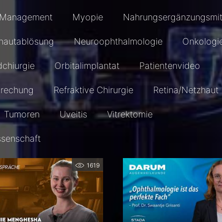
Management
Myopie
Nahrungsergänzungsmit
hautablösung
Neuroophthalmologie
Onkologi
dchiurgie
Orbitalimplantat
Patientenvideo
prechung
Refraktive Chirurgie
Retina/Netzhaut
Tumoren
Uveitis
Vitrektomie
ssenschaft
1619