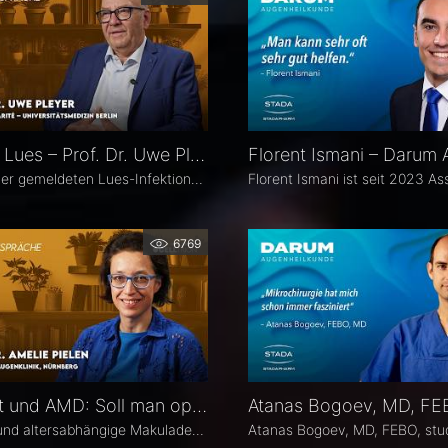
Okuläre Lues – Prof. Dr. Uwe Pleyer
Die Zahl der gemeldeten Lues-Infektionen in Deutschland ist in den vergangenen Jahren kontinuierlich angestiegen und erreichte 2024 einen neuen Höchststand. Aufgrund des vielgestaltigen klinischen Erscheinungsbildes gilt die okuläre Lues als „Chamäleon der Augenheilkunde" und wird nicht selten erst verzögert diagnostiziert.
6769
Katarakt und AMD: Soll man operieren? – Prof. Dr. Amelie Pielen
Katarakt und altersabhängige Makuladegeneration (AMD) gehören im fortgeschrittenen Lebensalter zu den häufigsten Augenerkrankungen überhaupt und treten zunehmend zusammen auf. Millionen Eingriffe erfolgen jedes Jahr. Doch in Bezug auf die Frage, ob eine Katarakt-Operation eine AMD womöglich verschlechtert, herrscht in der Praxis häufig Verunsicherung. Prof. Dr. Amelie Pielen gibt auf Basis neuer Studiendaten Antworten auf die wichtigsten Fragen zu diesem Thema.