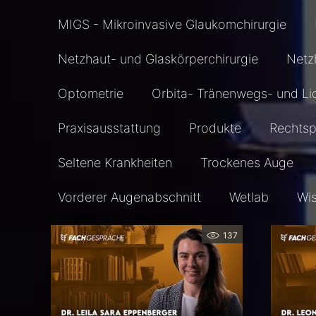
MIGS - Mikroinvasive Glaukomchirurgie
Netzhaut- und Glaskörperchirurgie
Netz
Optometrie
Orbita- Tränenwegs- und Li
Praxisausstattung
Produkte
Rechts
Seltene Krankheiten
Trockenes Auge
Vorderer Augenabschnitt
Wetlab
Wi
137