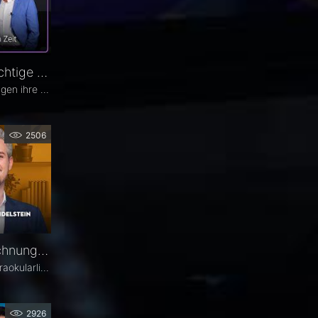
Glaukomtherapie. Das richtige Werkzeug zur richtigen Zeit – Das 26. Ophthalmologische Quartett
Viele Glaukom-Patienten vertragen ihre Tropfen nicht. Andere nehmen sie erst gar nicht. In der neuen Ausgabe des Opthalmologischen Quartetts geht es um Alternativen zur Tropftherapie – moderne, schonende Verfahren wie die direkte selektive Lasertrabekuloplastik (DSLT) oder MIGS.
2506
Biometrie und IOL-Berechnung – PD Dr. Jascha Wendelstein im Fachgespräch
Die präzise Berechnung der Intraokularlinse ist entscheidend für den refraktiven Erfolg der Kataraktchirurgie. PD Dr. med. Dr. med. univ. Jascha Wendelstein (IROC Zürich / LMU München) erläutert aktuelle Entwicklungen in der Biometrie, moderne Messverfahren, neue IOL-Formeln sowie den Einfluss von KI – und weist darauf hin, wo trotz Hightech weiterhin Herausforderungen bestehen.
2926