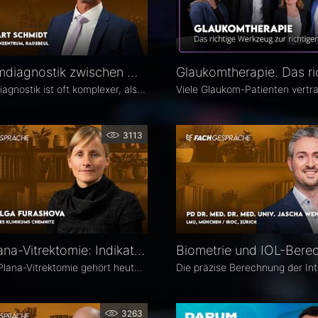
Glaukomdiagnostik zwischen OCT, Augeninnendruck und Gesichtsfeld – Dr. Eckart Schmidt
Glaukomdiagnostik ist oft komplexer, als es auf den ersten Blick scheint. Dr. Eckart Schmidt vom ELBLAND Augenzentrum in Radebeul spricht über die wichtigsten Untersuchungen, die Rolle von OCT sowie über typische Fallstricke in Diagnostik und Verlaufskontrolle.
3113
Pars-Plana-Vitrektomie: Indikation, Timing und Technik – PD Dr. Olga Furashova
Die Pars-Plana-Vitrektomie gehört heute zu den zentralen Verfahren der vitreoretinalen Chirurgie – doch nicht jede Glaskörperblutung oder epiretinale Gliose erfordert sofort eine Operation. PD Dr. Olga Furashova (Klinikum Chemnitz) erläutert, wann eine frühe Überweisung sinnvoll ist, welche Faktoren die OP-Indikation bestimmen und welche technischen Entwicklungen die PPV in den letzten Jahren geprägt haben.
3263