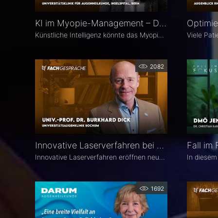
KI im Myopie-Management – Dr. Leila Sara Eppenberger
Künstliche Intelligenz könnte das Myopie-Management entscheidend verändern – von der Risikoeinschätzung bis zur individualisierten Therapie. Dr. Leila Sara Eppenberger, Universitätsklinik für Augenheilkunde, Inselspital Bern, erklärt, welche Rolle KI bei der Risikoeinschätzung und der Identifikation gefährdeter Kinder spielen kann. Zudem berichtet sie, welche KI-Biomarker aus OCT-Angiographie-Daten vielversprechend sind und welche Anwendungen bald im klinischen Alltag ankommen könnten.
2082
Innovative Laserverfahren bei Katarakt und Glaukom – Univ.-Prof. Dr. Burkhard Dick
Innovative Laserverfahren eröffnen neue Möglichkeiten in der Katarakt- und Glaukomchirurgie. Univ.-Prof. Dr. Burkhard Dick, Universitätsaugenklinik Bochum, berichtet über seine langjährige Erfahrung mit dem Femtosekundenlaser, aktuelle Entwicklungen in der refraktiven Chirurgie und die direkte selektive Lasertrabekuloplastik (DSLT). Außerdem erläutert er, welche Patienten von den neuen Verfahren profitieren und was er von kombinierten Eingriffen hält.
1692