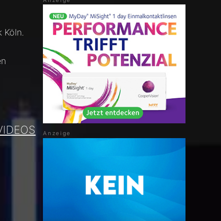
k Köln.
en
VIDEOS