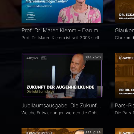
Prof. Dr. Maren Klemm – Darum Augenheilkunde
Prof. Dr. Maren Klemm ist seit 2003 stellvertretende Direktorin der Universitäts-Augenklinik Hamburg Eppendorf und leitet dort den Bereich Glaukom. Ihr Schwerpunkt liegt auf der Chirurgie des gesamten vorderen Augenabschnittes, insbesondere der Glaukom-, refraktiven und Hornhaut-Chirurgie.
2526
Jubiläumsausgabe: Die Zukunft der Augenheilkunde – Das 25. Ophthalmologische Quartett
Welche Entwicklungen werden die Ophthalmologie in den kommenden Jahren prägen? Die 25. Ausgabe des EYEFOX Talk Formats verbindet Rückblick und Ausblick und spannt den Bogen von prägenden Innovationen der vergangenen Jahre bis zu den Zukunftsthemen der Ophthalmologie. Im Fokus stehen aktuelle Entwicklungen in den Bereichen Netzhaut, Glaukom, Kataraktchirurgie und IOL sowie okuläre Tumoren.
2114