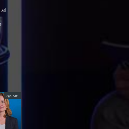
tel
e
581