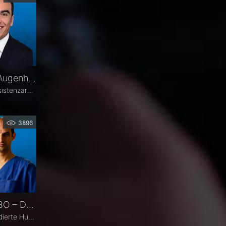
Florent Ismani – Darum Augenheilkunde
Florent Ismani ist seit 2023 Assistenzarzt für Ophthalmologie am Augenzentrum Schleswig-Holstein. Sein Medizinstudium absolvierte er am Universitätsklinikum Hamburg-Eppendorf.
3896
Atanas Bogoev, MD, FEBO – Darum Augenheilkunde
Atanas Bogoev, MD, FEBO, studierte Humanmedizin in Bulgarien und begann dort seine ärztliche Laufbahn. 2021 wurde er mit dem Young Scientist Award der Bulgarian Glaucoma Society ausgezeichnet. Seine fachärztliche Tätigkeit in der Augenheilkunde setzte er 2021 an der Universitätsaugenklinik Bochum fort, mit einem besonderen Schwerpunkt auf der Diagnostik und Therapie des Glaukoms. Heute ist er Oberarzt an der Universitätsaugenklinik Bochum. Er Ist Mitbegründer der Plattform Ophthalmology24.