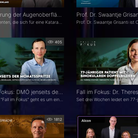
Optimierung der Augenoberfläche vor Katarakt- und Refraktiver Operation – Dr. Leonie Menghesha
Viele Patienten, die sich für eine Katarakt- oder refraktive Operation entscheiden, haben eine Erkrankung der Augenoberfläche. Dr. Leonie Menghesha, MVZ Augenblick Rheinland, erklärt, wie sich betroffene Patienten im Praxisalltag zuverlässig identifizieren lassen, welche Konsequenzen eine instabile Augenoberfläche für die OP-Planung hat und wie sich die Augenoberfläche optimieren lässt.
405
Fall im Fokus: DMÖ jenseits der Monatsspritze – Dr. Christian Karl Brinkmann
In diesem "Fall im Fokus" geht es um einen 1974 geborenen LKW-Fahrer mit diabetischem Makulaödem, der sich 2021 erstmals bei Dr. Christian Karl Brinkmann am Dietrich Bonhoeffer Klinikum in Neubrandenburg vorstellte – mit subjektiv störenden Schatten und einer unscharfen Wahrnehmung von Verkehrszeichen.
1812