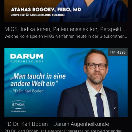
MIGS: Indikationen, Patientenselektion, Perspektiven – Atanas Bogoev, FEBO, MD
Welche Rolle spielen MIGS-Verfahren heute in der Glaukomtherapie? Atanas Bogoev, FEBO, MD, Oberarzt an der Universitätsaugenklinik Bochum spricht im Interview über Indikationen und Patientenselektion, den Stellenwert verschiedener MIGS-Verfahren im klinischen Alltag, realistische Therapieziele sowie Limitationen und zukünftige Entwicklungen der minimalinvasiven Glaukomchirurgie.
4295
PD Dr. Karl Boden – Darum Augenheilkunde
PD Dr. Karl Boden ist Leitender Oberarzt und stellvertretender Klinikleiter an der Augenklinik Sulzbach. Seine Schwerpunkte liegen in der Katarakt-, Glaukom- und vitreo-retinalen Chichirurgie sowie auf Hornhauttransplantationen inkl. DMEK, Femto- und Excimer-Keratoplastiken.