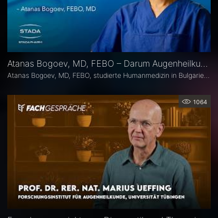
Atanas Bogoev, MD, FEBO – Darum Augenheilkunde
Atanas Bogoev, MD, FEBO, studierte Humanmedizin in Bulgarien und begann dort seine ärztliche Laufbahn. 2021 wurde er mit dem Young Scientist Award der Bulgarian Glaucoma Society ausgezeichnet. Seine fachärztliche Tätigkeit in der Augenheilkunde setzte er 2021 an der Universitätsaugenklinik Bochum fort, mit einem besonderen Schwerpunkt auf der Diagnostik und Therapie des Glaukoms. Heute ist er Oberarzt an der Universitätsaugenklinik Bochum. Er Ist Mitbegründer der Plattform Ophthalmology24.
1064