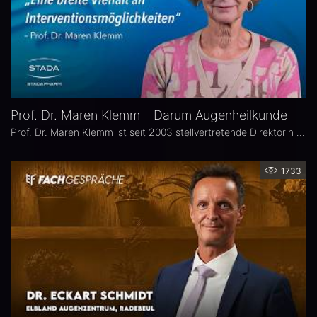
Prof. Dr. Maren Klemm – Darum Augenheilkunde
Prof. Dr. Maren Klemm ist seit 2003 stellvertretende Direktorin der Universitäts-Augenklinik Hamburg Eppendorf und leitet dort den Bereich Glaukom. Ihr Schwerpunkt liegt auf der Chirurgie des gesamten vorderen Augenabschnittes, insbesondere der Glaukom-, refraktiven und Hornhaut-Chirurgie.
1733