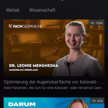
Wetlab
Wissenschaft
1524
Optimierung der Augenoberfläche vor Katarakt- und Refraktiver Operation – Dr. Leonie Menghesha
Viele Patienten, die sich für eine Katarakt- oder refraktive Operation entscheiden, haben eine Erkrankung der Augenoberfläche. Dr. Leonie Menghesha, MVZ Augenblick Rheinland, erklärt, wie sich betroffene Patienten im Praxisalltag zuverlässig identifizieren lassen, welche Konsequenzen eine instabile Augenoberfläche für die OP-Planung hat und wie sich die Augenoberfläche optimieren lässt.
474