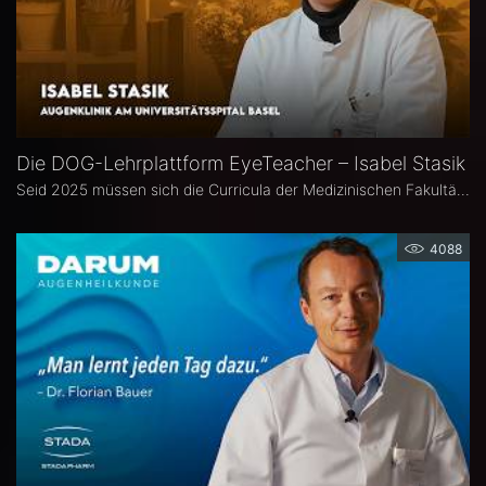
Die DOG-Lehrplattform EyeTeacher – Isabel Stasik
Seid 2025 müssen sich die Curricula der Medizinischen Fakultäten am Nationalen Kompetenzbasierten Lernzielkatalog Medizin orientieren – so die neue Approbationsordnung. Die DOG beauftragte daher die Arbeitsgemeinschaft DOG-Lehre, strukturierte Lehrinhalte zu erarbeiten. Das Ergebnis ist die Online-Bibliothek DOG EyeTeacher. Wie das Tool Lehrende unterstützt, erklärt Isabel Stasik vom Universitätsspital Basel, die an der Umsetzung maßgeblich beteiligt war.
4088