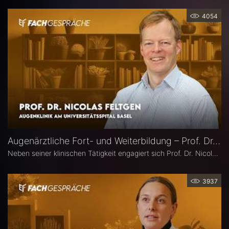
4054
Augenärztliche Fort- und Weiterbildung – Prof. Dr. Nicolas Feltgen
Neben seiner klinischen Tätigkeit engagiert sich Prof. Dr. Nicolas Feltgen besonders in der Lehre und steht der DOG-AG Lehre vor. Im Interview spricht er über die Stärken, aber auch den Optimierungsbedarf des aktuellen Weiterbildungssystems in der Augenheilkunde und erläutert, warum operative Erfahrungen im Ausland aus seiner Sicht eine sinnvolle Ergänzung sind.
3937