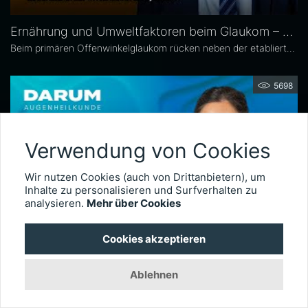
Ernährung und Umweltfaktoren beim Glaukom – Prof. Dr. Carl Erb
Beim primären Offenwinkelglaukom rücken neben der etablierten Senkung des Augeninnendrucks rücken zunehmend auch potenzielle unterstützende Ansätze wie antioxidative Nährstoffe, Vitamine sowie Lebensstil- und Umweltfaktoren in den wissenschaftlichen Fokus. Prof. Dr. Carl Erb, Ärztlicher Leiter der Augenklinik am Wittenbergplatz in Berlin, erläutert im Interview mit Eyefox, welchen Einfluss diese Faktoren auf Pathogenese und Progression des Glaukoms haben könnten.
5698
Verwendung von Cookies
Wir nutzen Cookies (auch von Drittanbietern), um
Inhalte zu personalisieren und Surfverhalten zu
analysieren.
Mehr über Cookies
Cookies akzeptieren
Prof. Dr. Martina Herwig-Carl – Darum Augenheilkunde
Prof. Martina Herwig-Carl ist eine international anerkannte Spezialistin auf dem Gebiet der Ophthalmopathologie und Erkrankungen des vorderen Augenabschnitts. Sie ist Oberärztin an der Universitätsaugenklinik Bonn, wo sie sich der klinischen und chirurgischen Versorgung von Erkrankungen des vorderen Augenabschnitts, einschließlich der Lid- und Hornhautchirurgie, widmet. Zudem leitet sie die Sektion Ophthalmopathologie.
Ablehnen
8316