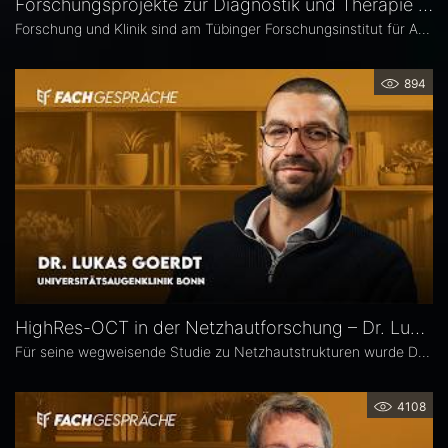
Forschungsprojekte zur Diagnostik und Therapie degenerativer Netzhauterkrankungen – Prof. Marius Ueffing
Forschung und Klinik sind am Tübinger Forschungsinstitut für Augenheilkunde eng verzahnt. Gerade laufen hier zwei große Projekte zur Diagnostik und Therapie degenerativer Netzhauterkrankungen. Im Interview spricht Institutsleiter Prof. Dr. rer. nat. Marius Ueffing über deren Fragestellungen und Ziele, neuartige Wirkstoffe für den klinischen Einsatz sowie den spezifischen Forschungsansatz in Tübingen.
894
HighRes-OCT in der Netzhautforschung – Dr. Lukas Goerdt
Für seine wegweisende Studie zu Netzhautstrukturen wurde Dr. Lukas Goerdt 2025 mit dem Heidelberg Engineering Xtreme Research Award ausgezeichnet. Eine zentrale Rolle in seiner Forschung spielte das HighRes-OCT. Im Fachgespräch erläutert er, welche neuen Möglichkeiten dieses Bildgebungsverfahren eröffnet, welche bislang unbekannten Strukturen er identifizieren konnte und welche Bedeutung sie für die Diagnostik degenerativer Netzhauterkrankungen haben könnten.
4108