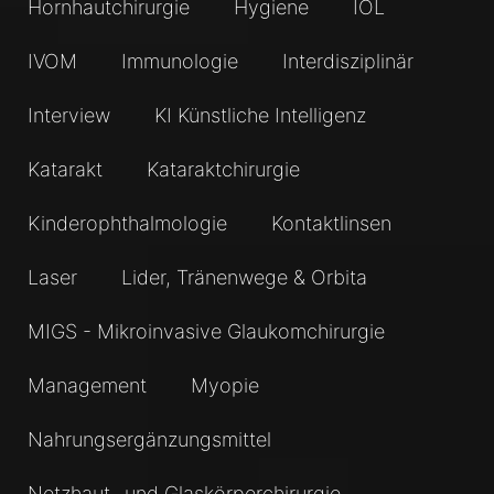
Hornhautchirurgie
Hygiene
IOL
IVOM
Immunologie
Interdisziplinär
Interview
KI Künstliche Intelligenz
Katarakt
Kataraktchirurgie
Kinderophthalmologie
Kontaktlinsen
Laser
Lider, Tränenwege & Orbita
MIGS - Mikroinvasive Glaukomchirurgie
Management
Myopie
Nahrungsergänzungsmittel
Netzhaut- und Glaskörperchirurgie