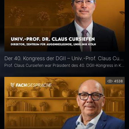
Der 40. Kongress der DGII – Univ.-Prof. Claus Cursiefen
Prof. Claus Cursiefen war Präsident des 40. DGII-Kongress in Köln. Im Interview zieht er Bilanz und spricht über spannende Entwicklungen in der Hornhautchirurgie wie CAIRS und EndoArt, die zunehmende Verzahnung von Kataraktchirurgie mit Hornhaut-, Netzhaut- und Glaukomchirurgie sowie die Ausbildung des ophthalmochirurgischen Nachwuchses.
4538