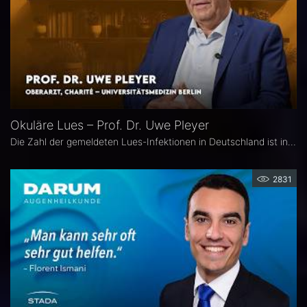
Okuläre Lues – Prof. Dr. Uwe Pleyer
Die Zahl der gemeldeten Lues-Infektionen in Deutschland ist in den vergangenen Jahren kontinuierlich angestiegen und erreichte 2024 einen neuen Höchststand. Aufgrund des vielgestaltigen klinischen Erscheinungsbildes gilt die okuläre Lues als „Chamäleon der Augenheilkunde" und wird nicht selten erst verzögert diagnostiziert.
2831