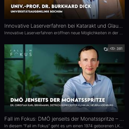
Innovative Laserverfahren bei Katarakt und Glaukom – Univ.-Prof. Dr. Burkhard Dick
Innovative Laserverfahren eröffnen neue Möglichkeiten in der Katarakt- und Glaukomchirurgie. Univ.-Prof. Dr. Burkhard Dick, Universitätsaugenklinik Bochum, berichtet über seine langjährige Erfahrung mit dem Femtosekundenlaser, aktuelle Entwicklungen in der refraktiven Chirurgie und die direkte selektive Lasertrabekuloplastik (DSLT). Außerdem erläutert er, welche Patienten von den neuen Verfahren profitieren und was er von kombinierten Eingriffen hält.
381
Fall im Fokus: DMÖ jenseits der Monatsspritze – Dr. Christian Karl Brinkmann
In diesem "Fall im Fokus" geht es um einen 1974 geborenen LKW-Fahrer mit diabetischem Makulaödem, der sich 2021 erstmals bei Dr. Christian Karl Brinkmann am Dietrich Bonhoeffer Klinikum in Neubrandenburg vorstellte – mit subjektiv störenden Schatten und einer unscharfen Wahrnehmung von Verkehrszeichen.