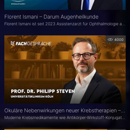
Florent Ismani – Darum Augenheilkunde
Florent Ismani ist seit 2023 Assistenzarzt für Ophthalmologie am Augenzentrum Schleswig-Holstein. Sein Medizinstudium absolvierte er am Universitätsklinikum Hamburg-Eppendorf.
4000
Okuläre Nebenwirkungen neuer Krebstherapien – Prof. Dr. Philipp Steven
Moderne Krebsmedikamente wie Antikörper-Wirkstoff-Konjugate (ADCs) können massive toxische Veränderungen an der Hornhaut hervorrufen. Augenärztliche Kontrollen vor und während der Therapie sind deshalb besonders wichtig. Prof. Dr. Philipp Steven, Experte für Erkrankungen der Augenoberfläche an der Uniklinik Köln, erklärt, welche präventiven und therapeutischen Optionen zur Verfügung stehen und wie Ophthalmologen in die interdisziplinäre Betreuung der Krebspatienten integriert werden sollten.