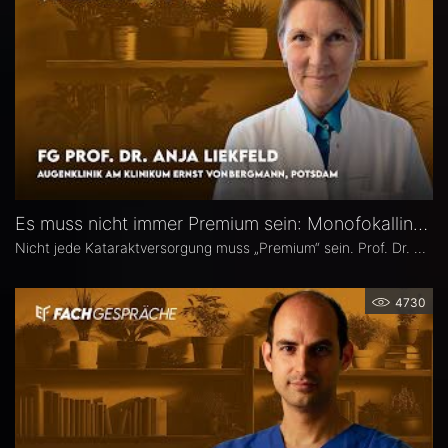
Es muss nicht immer Premium sein: Monofokallinsen – Prof. Dr. Anja Liekfeld
Nicht jede Kataraktversorgung muss „Premium“ sein. Prof. Dr. Anja Liekfeld, Chefärztin der Augenklinik am Klinikum Ernst von Bergmann in Potsdam, erläutert, warum klassische Monofokallinsen trotz einer wachsenden Zahl an Sonderlinsen weiterhin eine überzeugende Wahl sind, für welche Patienten sie klare Vorteile bieten, wie Erwartungen realistisch gesteuert werden können und welche Entwicklungen sie in den kommenden Jahren in Sachen Monofokallinsen erwartet.
4730