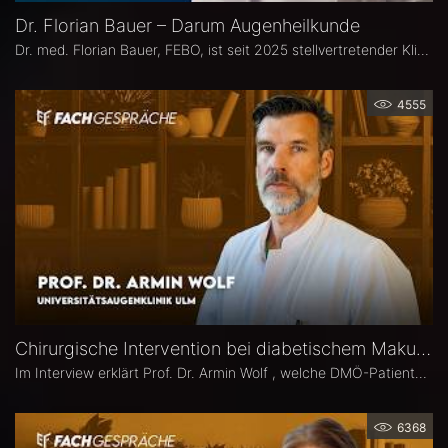
Dr. Florian Bauer – Darum Augenheilkunde
Dr. med. Florian Bauer, FEBO, ist seit 2025 stellvertretender Klinikdirektor und Leitender Oberarzt an der Universitätsaugenklinik Bochum. Zuvor war er als Oberarzt für Netzhautchirurgie am Universitätsklinikum Münster und an der Paracelsus Medizinische Privatuniversität in Nürnberg tätig.
4555
Chirurgische Intervention bei diabetischem Makulaödem – Prof. Dr. Armin Wolf
Im Interview erklärt Prof. Dr. Armin Wolf , welche DMÖ-Patienten am ehesten von einer Operation profitieren, welche Bedeutung das ILM-Peeling für anatomische und funktionelle Ergebnisse hat und in welchen Fällen ein chirurgisches Vorgehen bei DMÖ in Betracht gezogen werden sollte.
6368