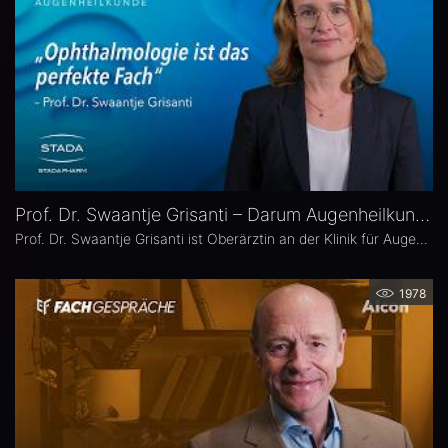
Prof. Dr. Swaantje Grisanti – Darum Augenheilkunde
Prof. Dr. Swaantje Grisanti ist Oberärztin an der Klinik für Augenheilkunde des Universitätsklinikums Schleswig-Holstein (UKSH), Campus Lübeck. Ihr Schwerpunkt liegt im Bereich Glaukom bzw. Glaukomchirurgie.
1978