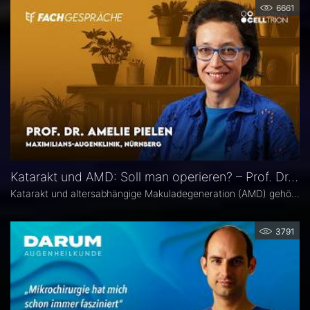
6661
Katarakt und AMD: Soll man operieren? – Prof. Dr. Amelie Pielen
Katarakt und altersabhängige Makuladegeneration (AMD) gehören im fortgeschrittenen Lebensalter zu den häufigsten Augenerkrankungen überhaupt und treten zunehmend zusammen auf. Millionen Eingriffe erfolgen jedes Jahr. Doch in Bezug auf die Frage, ob eine Katarakt-Operation eine AMD womöglich verschlechtert, herrscht in der Praxis häufig Verunsicherung. Prof. Dr. Amelie Pielen gibt auf Basis neuer Studiendaten Antworten auf die wichtigsten Fragen zu diesem Thema.
3791