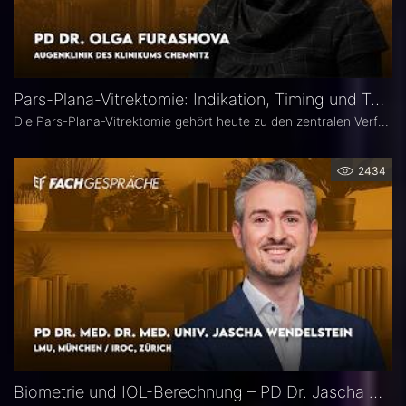
Pars-Plana-Vitrektomie: Indikation, Timing und Technik – PD Dr. Olga Furashova
Die Pars-Plana-Vitrektomie gehört heute zu den zentralen Verfahren der vitreoretinalen Chirurgie – doch nicht jede Glaskörperblutung oder epiretinale Gliose erfordert sofort eine Operation. PD Dr. Olga Furashova (Klinikum Chemnitz) erläutert, wann eine frühe Überweisung sinnvoll ist, welche Faktoren die OP-Indikation bestimmen und welche technischen Entwicklungen die PPV in den letzten Jahren geprägt haben.
2434
Biometrie und IOL-Berechnung – PD Dr. Jascha Wendelstein im Fachgespräch