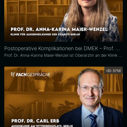
Postoperative Komplikationen bei DMEK – Prof. Dr. Anna-Karina Maier-Wenzel
Prof. Dr. Anna-Karina Maier-Wenzel ist Oberärztin an der Klinik für Augenheilkunde der Charité Berlin. Ihr augenchirurgischer Schwerpunkt liegt auf Eingriffen am Vorderabschnitt. Im Eyefox-Interview erläutert sie, welchen Einfluss Donorfaktoren und unterschiedliche Aufbereitungsformen bei der DMEK auf die postoperativen Ergebnisse haben, bei welchen Patientengruppen nach DMEK häufiger Komplikationen auftreten und wie die Nachsorge an der Augenklinik der Charité organisiert ist.
5756