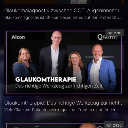
Glaukomdiagnostik zwischen OCT, Augeninnendruck und Gesichtsfeld – Dr. Eckart Schmidt
Glaukomdiagnostik ist oft komplexer, als es auf den ersten Blick scheint. Dr. Eckart Schmidt vom ELBLAND Augenzentrum in Radebeul spricht über die wichtigsten Untersuchungen, die Rolle von OCT sowie über typische Fallstricke in Diagnostik und Verlaufskontrolle.
2781
Glaukomtherapie. Das richtige Werkzeug zur richtigen Zeit – Das 26. Ophthalmologische Quartett
Viele Glaukom-Patienten vertragen ihre Tropfen nicht. Andere nehmen sie erst gar nicht. In der neuen Ausgabe des Opthalmologischen Quartetts geht es um Alternativen zur Tropftherapie – moderne, schonende Verfahren wie die direkte selektive Lasertrabekuloplastik (DSLT) oder MIGS.
2430