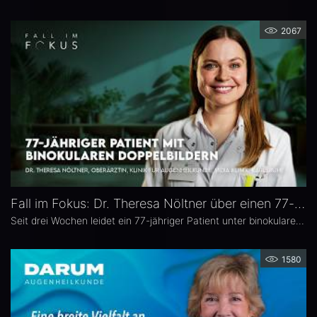
2067
Fall im Fokus: Dr. Theresa Nöltner über einen 77-jährigen Patienten mit binokularen Doppelbildern
Seit drei Wochen leidet ein 77-jähriger Patient unter binokularen Doppelbildern beim Blick zur Seite. In dieser Ausgabe von „Fall im Fokus“ berichtet Dr. Theresa Nöltner, Oberärztin an der ViDia Augenklinik Karlsruhe, über die diagnostische Abklärung des Falls und die daraus resultierenden therapeutischen Schritte. Zu Dr. Nöltners chirurgischen Schwerpunkten zählen Lid- und Augenoberflächenerkrankungen sowie Schieloperationen.
1580