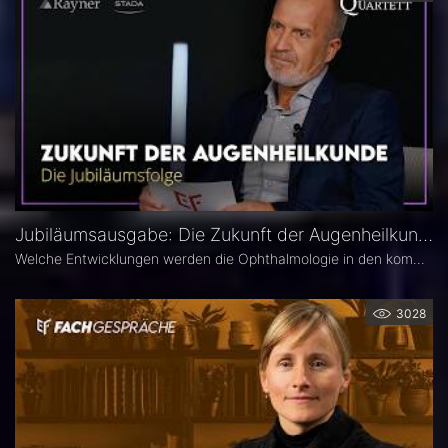
Jubiläumsausgabe: Die Zukunft der Augenheilkunde – Das 25. Ophthalmologische Quartett
Welche Entwicklungen werden die Ophthalmologie in den kommenden Jahren prägen? Die 25. Ausgabe des EYEFOX Talk Formats verbindet Rückblick und Ausblick und spannt den Bogen von prägenden Innovationen der vergangenen Jahre bis zu den Zukunftsthemen der Ophthalmologie. Im Fokus stehen aktuelle Entwicklungen in den Bereichen Netzhaut, Glaukom, Kataraktchirurgie und IOL sowie okuläre Tumoren.
3028