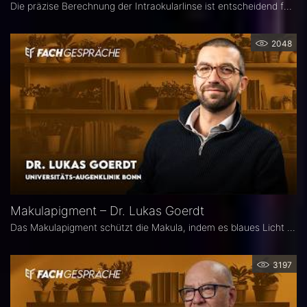
Die präzise Berechnung der Intraokularlinse ist entscheidend für den refraktiven Erfolg der Kataraktchirurgie. PD Dr. med. Dr. med. univ. Jascha Wendelstein (IROC Zürich / LMU München) erläutert aktuelle Entwicklungen in der Biometrie, moderne Messverfahren, neue IOL-Formeln sowie den Einfluss von KI – und weist darauf hin, wo trotz Hightech weiterhin Herausforderungen bestehen.
2048
Makulapigment – Dr. Lukas Goerdt
Das Makulapigment schützt die Makula, indem es blaues Licht filtert und freie Radikale neutralisiert. Warum dieser natürliche Schutzmechanismus für die Augenheilkunde so spannend ist, welche Rolle die optische Dichte des Makulapigments (MPOD) bei Erkrankungen wie AMD und Glaukom spielt und ob Nahrungsergänzungsmittel zur Stabilisierung der MPOD sinnvoll sein können, erklärt Dr. Lukas Goerdt, Assistenzarzt an der Universitätsaugenklinik Bonn.
3197