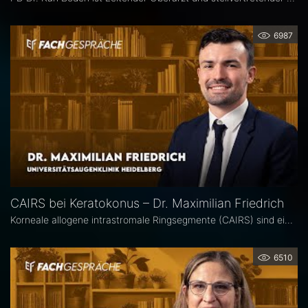
6987
CAIRS bei Keratokonus – Dr. Maximilian Friedrich
Korneale allogene intrastromale Ringsegmente (CAIRS) sind ein innovatives, gewebeschonendes Verfahren zur Behandlung des Keratokonus, bei dem auf synthetische Implantate verzichtet wird. Dr. Maximilian Friedrich, Universitätsaugenklinik Heidelberg, ist Erstautor einer Metaanalyse zu den visuellen und topografischen Ergebnissen von CAIRS bei Keratokonus. Im Interview erläutert er die Vorteile dieser Methode.
6510