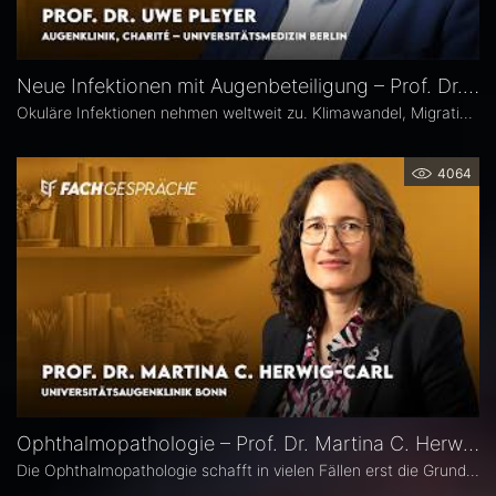
Neue Infektionen mit Augenbeteiligung – Prof. Dr. Uwe Pleyer
Okuläre Infektionen nehmen weltweit zu. Klimawandel, Migration und globale Mobilität begünstigen die Ausbreitung von hierzulande bislang seltener Erreger – und damit auch das vermehrte Auftreten neuer Infektionskrankheiten mit potenzieller Augenbeteiligung in Mitteleuropa, etwa Dengue- und Chikungunya-Fieber oder West-Nil-Virus-Infektionen. Prof. Dr. Uwe Pleyer erläutert, welche diagnostischen und therapeutischen Herausforderungen sich daraus für Augenärztinnen und Augenärzte ergeben.
4064
Ophthalmopathologie – Prof. Dr. Martina C. Herwig-Carl
Die Ophthalmopathologie schafft in vielen Fällen erst die Grundlage für eine sichere Diagnose und eine optimale Therapieplanung. Prof. Dr. Martina C. Herwig-Carl leitet die Sektion Ophthalmopathologie an der Universitätsaugenklinik Bonn. Sie erläutert, was sie an ihrem Fach fasziniert, welchen spezifischen Beitrag es insbesondere in der Ophthalmoonkologie leistet und warum die Ophthalmopathologie auch im Zeitalter hochauflösender Bildgebung unverzichtbar bleibt.