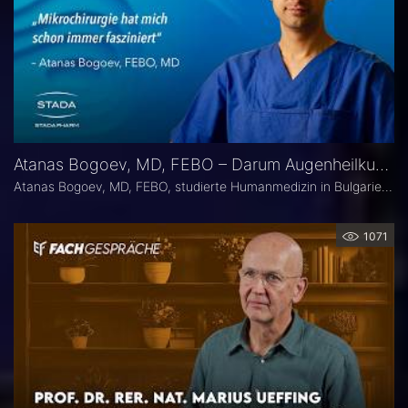
Atanas Bogoev, MD, FEBO – Darum Augenheilkunde
Atanas Bogoev, MD, FEBO, studierte Humanmedizin in Bulgarien und begann dort seine ärztliche Laufbahn. 2021 wurde er mit dem Young Scientist Award der Bulgarian Glaucoma Society ausgezeichnet. Seine fachärztliche Tätigkeit in der Augenheilkunde setzte er 2021 an der Universitätsaugenklinik Bochum fort, mit einem besonderen Schwerpunkt auf der Diagnostik und Therapie des Glaukoms. Heute ist er Oberarzt an der Universitätsaugenklinik Bochum. Er Ist Mitbegründer der Plattform Ophthalmology24.
1071