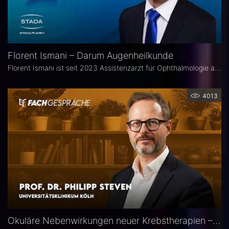
Florent Ismani – Darum Augenheilkunde
Florent Ismani ist seit 2023 Assistenzarzt für Ophthalmologie am Augenzentrum Schleswig-Holstein. Sein Medizinstudium absolvierte er am Universitätsklinikum Hamburg-Eppendorf.
4013
Okuläre Nebenwirkungen neuer Krebstherapien – Prof. Dr. Philipp Steven