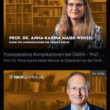
Postoperative Komplikationen bei DMEK – Prof. Dr. Anna-Karina Maier-Wenzel
Prof. Dr. Anna-Karina Maier-Wenzel ist Oberärztin an der Klinik für Augenheilkunde der Charité Berlin. Ihr augenchirurgischer Schwerpunkt liegt auf Eingriffen am Vorderabschnitt. Im Eyefox-Interview erläutert sie, welchen Einfluss Donorfaktoren und unterschiedliche Aufbereitungsformen bei der DMEK auf die postoperativen Ergebnisse haben, bei welchen Patientengruppen nach DMEK häufiger Komplikationen auftreten und wie die Nachsorge an der Augenklinik der Charité organisiert ist.
5764