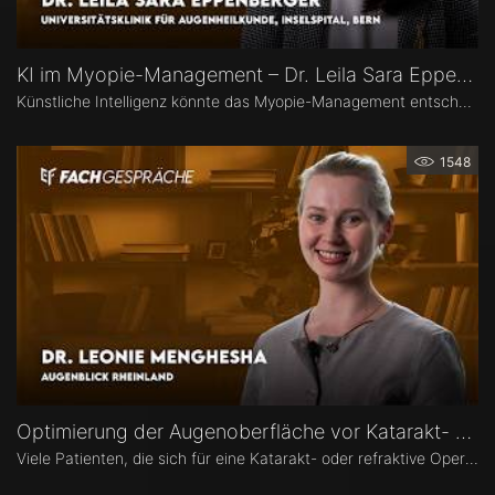
KI im Myopie-Management – Dr. Leila Sara Eppenberger
Künstliche Intelligenz könnte das Myopie-Management entscheidend verändern – von der Risikoeinschätzung bis zur individualisierten Therapie. Dr. Leila Sara Eppenberger, Universitätsklinik für Augenheilkunde, Inselspital Bern, erklärt, welche Rolle KI bei der Risikoeinschätzung und der Identifikation gefährdeter Kinder spielen kann. Zudem berichtet sie, welche KI-Biomarker aus OCT-Angiographie-Daten vielversprechend sind und welche Anwendungen bald im klinischen Alltag ankommen könnten.
1548
Optimierung der Augenoberfläche vor Katarakt- und Refraktiver Operation – Dr. Leonie Menghesha
Viele Patienten, die sich für eine Katarakt- oder refraktive Operation entscheiden, haben eine Erkrankung der Augenoberfläche. Dr. Leonie Menghesha, MVZ Augenblick Rheinland, erklärt, wie sich betroffene Patienten im Praxisalltag zuverlässig identifizieren lassen, welche Konsequenzen eine instabile Augenoberfläche für die OP-Planung hat und wie sich die Augenoberfläche optimieren lässt.