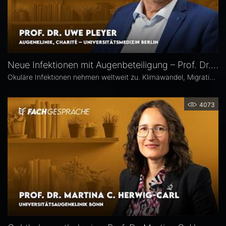
Neue Infektionen mit Augenbeteiligung – Prof. Dr. Uwe Pleyer
Okuläre Infektionen nehmen weltweit zu. Klimawandel, Migration und globale Mobilität begünstigen die Ausbreitung von hierzulande bislang seltener Erreger – und damit auch das vermehrte Auftreten neuer Infektionskrankheiten mit potenzieller Augenbeteiligung in Mitteleuropa, etwa Dengue- und Chikungunya-Fieber oder West-Nil-Virus-Infektionen. Prof. Dr. Uwe Pleyer erläutert, welche diagnostischen und therapeutischen Herausforderungen sich daraus für Augenärztinnen und Augenärzte ergeben.
4073