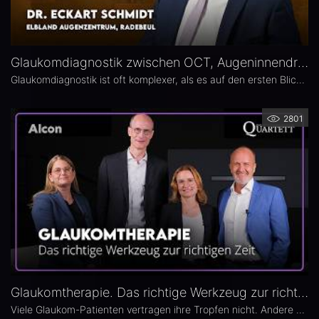
Glaukomdiagnostik zwischen OCT, Augeninnendruck und Gesichtsfeld – Dr. Eckart Schmidt
Glaukomdiagnostik ist oft komplexer, als es auf den ersten Blick scheint. Dr. Eckart Schmidt vom ELBLAND Augenzentrum in Radebeul spricht über die wichtigsten Untersuchungen, die Rolle von OCT sowie über typische Fallstricke in Diagnostik und Verlaufskontrolle.
2801
Glaukomtherapie. Das richtige Werkzeug zur richtigen Zeit – Das 26. Ophthalmologische Quartett
Viele Glaukom-Patienten vertragen ihre Tropfen nicht. Andere nehmen sie erst gar nicht. In der neuen Ausgabe des Opthalmologischen Quartetts geht es um Alternativen zur Tropftherapie – moderne, schonende Verfahren wie die direkte selektive Lasertrabekuloplastik (DSLT) oder MIGS.