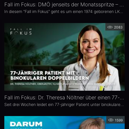
Fall im Fokus: DMÖ jenseits der Monatsspritze – Dr. Christian Karl Brinkmann
In diesem "Fall im Fokus" geht es um einen 1974 geborenen LKW-Fahrer mit diabetischem Makulaödem, der sich 2021 erstmals bei Dr. Christian Karl Brinkmann am Dietrich Bonhoeffer Klinikum in Neubrandenburg vorstellte – mit subjektiv störenden Schatten und einer unscharfen Wahrnehmung von Verkehrszeichen.
2083
Fall im Fokus: Dr. Theresa Nöltner über einen 77-jährigen Patienten mit binokularen Doppelbildern
Seit drei Wochen leidet ein 77-jähriger Patient unter binokularen Doppelbildern beim Blick zur Seite. In dieser Ausgabe von „Fall im Fokus“ berichtet Dr. Theresa Nöltner, Oberärztin an der ViDia Augenklinik Karlsruhe, über die diagnostische Abklärung des Falls und die daraus resultierenden therapeutischen Schritte. Zu Dr. Nöltners chirurgischen Schwerpunkten zählen Lid- und Augenoberflächenerkrankungen sowie Schieloperationen.
1599