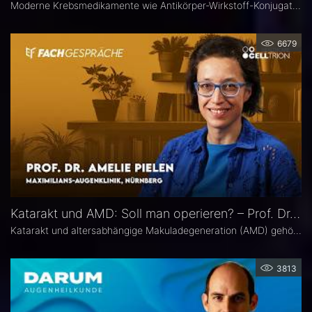
Moderne Krebsmedikamente wie Antikörper-Wirkstoff-Konjugate (ADCs) können massive toxische Veränderungen an der Hornhaut hervorrufen. Augenärztliche Kontrollen vor und während der Therapie sind deshalb besonders wichtig. Prof. Dr. Philipp Steven, Experte für Erkrankungen der Augenoberfläche an der Uniklinik Köln, erklärt, welche präventiven und therapeutischen Optionen zur Verfügung stehen und wie Ophthalmologen in die interdisziplinäre Betreuung der Krebspatienten integriert werden sollten.
6679
Katarakt und AMD: Soll man operieren? – Prof. Dr. Amelie Pielen
Katarakt und altersabhängige Makuladegeneration (AMD) gehören im fortgeschrittenen Lebensalter zu den häufigsten Augenerkrankungen überhaupt und treten zunehmend zusammen auf. Millionen Eingriffe erfolgen jedes Jahr. Doch in Bezug auf die Frage, ob eine Katarakt-Operation eine AMD womöglich verschlechtert, herrscht in der Praxis häufig Verunsicherung. Prof. Dr. Amelie Pielen gibt auf Basis neuer Studiendaten Antworten auf die wichtigsten Fragen zu diesem Thema.
3813