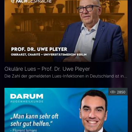
Okuläre Lues – Prof. Dr. Uwe Pleyer
Die Zahl der gemeldeten Lues-Infektionen in Deutschland ist in den vergangenen Jahren kontinuierlich angestiegen und erreichte 2024 einen neuen Höchststand. Aufgrund des vielgestaltigen klinischen Erscheinungsbildes gilt die okuläre Lues als „Chamäleon der Augenheilkunde" und wird nicht selten erst verzögert diagnostiziert.
2850