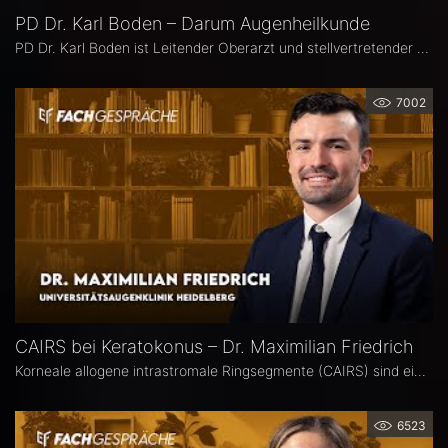
PD Dr. Karl Boden – Darum Augenheilkunde
PD Dr. Karl Boden ist Leitender Oberarzt und stellvertretender Klinikleiter an der Augenklinik Sulzbach. Seine Schwerpunkte liegen in der Katarakt-, Glaukom- und vitreo-retinalen Chichirurgie sowie auf Hornhauttransplantationen inkl. DMEK, Femto- und Excimer-Keratoplastiken.
7002
CAIRS bei Keratokonus – Dr. Maximilian Friedrich
Korneale allogene intrastromale Ringsegmente (CAIRS) sind ein innovatives, gewebeschonendes Verfahren zur Behandlung des Keratokonus, bei dem auf synthetische Implantate verzichtet wird. Dr. Maximilian Friedrich, Universitätsaugenklinik Heidelberg, ist Erstautor einer Metaanalyse zu den visuellen und topografischen Ergebnissen von CAIRS bei Keratokonus. Im Interview erläutert er die Vorteile dieser Methode.
6523