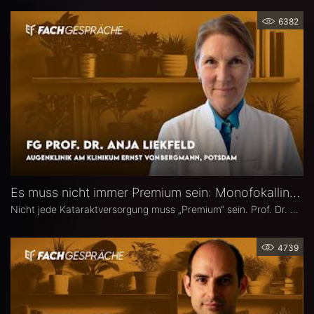
6382
Es muss nicht immer Premium sein: Monofokallinsen – Prof. Dr. Anja Liekfeld
Nicht jede Kataraktversorgung muss „Premium“ sein. Prof. Dr. Anja Liekfeld, Chefärztin der Augenklinik am Klinikum Ernst von Bergmann in Potsdam, erläutert, warum klassische Monofokallinsen trotz einer wachsenden Zahl an Sonderlinsen weiterhin eine überzeugende Wahl sind, für welche Patienten sie klare Vorteile bieten, wie Erwartungen realistisch gesteuert werden können und welche Entwicklungen sie in den kommenden Jahren in Sachen Monofokallinsen erwartet.
4739