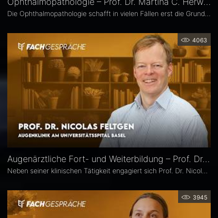
Ophthalmopathologie – Prof. Dr. Martina C. Herwig-Carl
Die Ophthalmopathologie schafft in vielen Fällen erst die Grundlage für eine sichere Diagnose und eine optimale Therapieplanung. Prof. Dr. Martina C. Herwig-Carl leitet die Sektion Ophthalmopathologie an der Universitätsaugenklinik Bonn. Sie erläutert, was sie an ihrem Fach fasziniert, welchen spezifischen Beitrag es insbesondere in der Ophthalmoonkologie leistet und warum die Ophthalmopathologie auch im Zeitalter hochauflösender Bildgebung unverzichtbar bleibt.
4063
Augenärztliche Fort- und Weiterbildung – Prof. Dr. Nicolas Feltgen
Neben seiner klinischen Tätigkeit engagiert sich Prof. Dr. Nicolas Feltgen besonders in der Lehre und steht der DOG-AG Lehre vor. Im Interview spricht er über die Stärken, aber auch den Optimierungsbedarf des aktuellen Weiterbildungssystems in der Augenheilkunde und erläutert, warum operative Erfahrungen im Ausland aus seiner Sicht eine sinnvolle Ergänzung sind.
3945