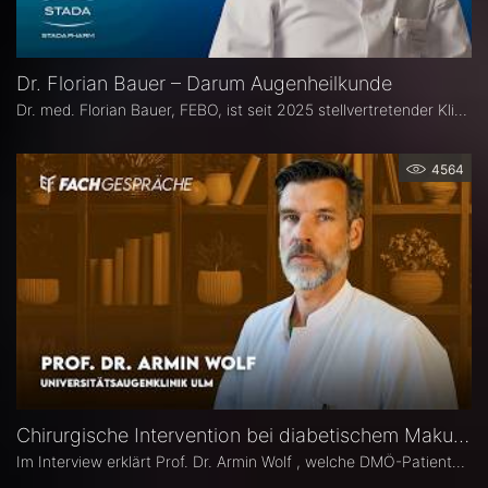
Dr. Florian Bauer – Darum Augenheilkunde
Dr. med. Florian Bauer, FEBO, ist seit 2025 stellvertretender Klinikdirektor und Leitender Oberarzt an der Universitätsaugenklinik Bochum. Zuvor war er als Oberarzt für Netzhautchirurgie am Universitätsklinikum Münster und an der Paracelsus Medizinische Privatuniversität in Nürnberg tätig.
4564
Chirurgische Intervention bei diabetischem Makulaödem – Prof. Dr. Armin Wolf
Im Interview erklärt Prof. Dr. Armin Wolf , welche DMÖ-Patienten am ehesten von einer Operation profitieren, welche Bedeutung das ILM-Peeling für anatomische und funktionelle Ergebnisse hat und in welchen Fällen ein chirurgisches Vorgehen bei DMÖ in Betracht gezogen werden sollte.