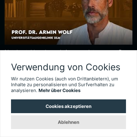
Netzhautchirurgie nach Augenverletzungen – Prof. Dr. Armin Wolf
Seit 2020 leitet Prof. Dr. Armin Wolf die Universitätsaugenklinik in Ulm. Der international anerkannte Netzhautchirurg verfügt über besondere Expertise in der Behandlung komplexer Fälle, wie etwa schwere Augenverletzungen. Im Interview erläutert er, wie wichtig das Timing der Operation für die Visusprognose bei traumatischen Netzhautablösungen ist, wie er intraokulare Fremdkörper behandelt und welche technischen Entwicklungen die Versorgung okulärer Traumata künftig weiter verbessern könnten.
Verwendung von Cookies
3015
Wir nutzen Cookies (auch von Drittanbietern), um
Inhalte zu personalisieren und Surfverhalten zu
analysieren.
Mehr über Cookies
Cookies akzeptieren
Ablehnen