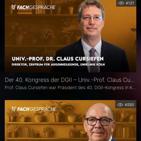
4121
Der 40. Kongress der DGII – Univ.-Prof. Claus Cursiefen
Prof. Claus Cursiefen war Präsident des 40. DGII-Kongress in Köln. Im Interview zieht er Bilanz und spricht über spannende Entwicklungen in der Hornhautchirurgie wie CAIRS und EndoArt, die zunehmende Verzahnung von Kataraktchirurgie mit Hornhaut-, Netzhaut- und Glaukomchirurgie sowie die Ausbildung des ophthalmochirurgischen Nachwuchses.
4550