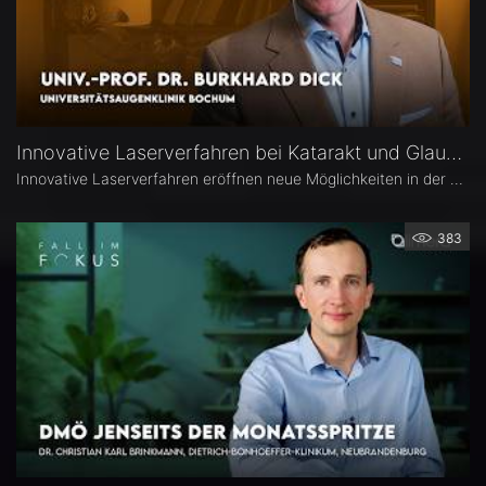
Innovative Laserverfahren bei Katarakt und Glaukom – Univ.-Prof. Dr. Burkhard Dick
Innovative Laserverfahren eröffnen neue Möglichkeiten in der Katarakt- und Glaukomchirurgie. Univ.-Prof. Dr. Burkhard Dick, Universitätsaugenklinik Bochum, berichtet über seine langjährige Erfahrung mit dem Femtosekundenlaser, aktuelle Entwicklungen in der refraktiven Chirurgie und die direkte selektive Lasertrabekuloplastik (DSLT). Außerdem erläutert er, welche Patienten von den neuen Verfahren profitieren und was er von kombinierten Eingriffen hält.
383