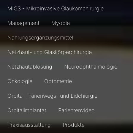
MIGS - Mikroinvasive Glaukomchirurgie
Management
Myopie
Nahrungsergänzungsmittel
Netzhaut- und Glaskörperchirurgie
Netzhautablösung
Neuroophthalmologie
Onkologie
Optometrie
Orbita- Tränenwegs- und Lidchiurgie
Orbitalimplantat
Patientenvideo
Praxisausstattung
Produkte