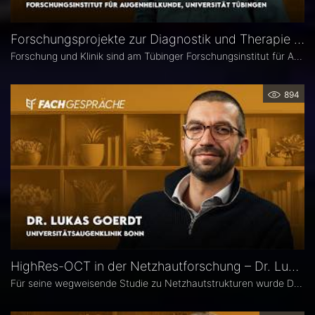
Forschungsprojekte zur Diagnostik und Therapie degenerativer Netzhauterkrankungen – Prof. Marius Ueffing
Forschung und Klinik sind am Tübinger Forschungsinstitut für Augenheilkunde eng verzahnt. Gerade laufen hier zwei große Projekte zur Diagnostik und Therapie degenerativer Netzhauterkrankungen. Im Interview spricht Institutsleiter Prof. Dr. rer. nat. Marius Ueffing über deren Fragestellungen und Ziele, neuartige Wirkstoffe für den klinischen Einsatz sowie den spezifischen Forschungsansatz in Tübingen.
894
HighRes-OCT in der Netzhautforschung – Dr. Lukas Goerdt
Für seine wegweisende Studie zu Netzhautstrukturen wurde Dr. Lukas Goerdt 2025 mit dem Heidelberg Engineering Xtreme Research Award ausgezeichnet. Eine zentrale Rolle in seiner Forschung spielte das HighRes-OCT. Im Fachgespräch erläutert er, welche neuen Möglichkeiten dieses Bildgebungsverfahren eröffnet, welche bislang unbekannten Strukturen er identifizieren konnte und welche Bedeutung sie für die Diagnostik degenerativer Netzhauterkrankungen haben könnten.