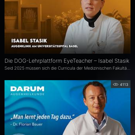
Die DOG-Lehrplattform EyeTeacher – Isabel Stasik
Seid 2025 müssen sich die Curricula der Medizinischen Fakultäten am Nationalen Kompetenzbasierten Lernzielkatalog Medizin orientieren – so die neue Approbationsordnung. Die DOG beauftragte daher die Arbeitsgemeinschaft DOG-Lehre, strukturierte Lehrinhalte zu erarbeiten. Das Ergebnis ist die Online-Bibliothek DOG EyeTeacher. Wie das Tool Lehrende unterstützt, erklärt Isabel Stasik vom Universitätsspital Basel, die an der Umsetzung maßgeblich beteiligt war.
4113