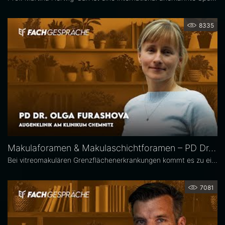
8335
Makulaforamen & Makulaschichtforamen – PD Dr. Olga Furashova
Bei vitreomakulären Grenzflächenerkrankungen kommt es zu einer pathologischen Adhäsion oder Traktion zwischen Glaskörper und Makula. Zu diesen Erkrankungen zählen neben der epiretinalen Gliose hauptsächlich das Makulaforamen und das Makulaschichtforamen, die im Fokus dieses Interviews stehen. PD Dr. Olga Furashova ist stellvertretende Chefärztin und leitende Oberärztin an der Augenklinik des Klinikums Chemnitz. Zu ihren Schwerpunkten zählen vitreoretinale Chirurgie und konservative Retinologie.
7081