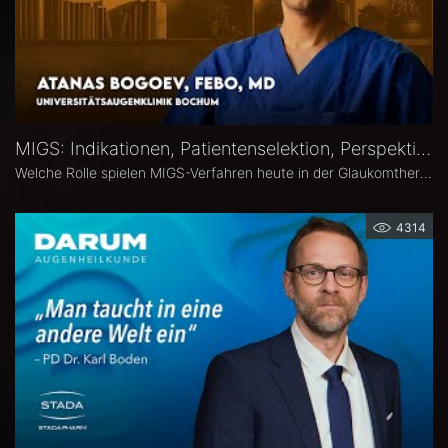
MIGS: Indikationen, Patientenselektion, Perspektiven – Atanas Bogoev, FEBO, MD
Welche Rolle spielen MIGS-Verfahren heute in der Glaukomtherapie? Atanas Bogoev, FEBO, MD, Oberarzt an der Universitätsaugenklinik Bochum spricht im Interview über Indikationen und Patientenselektion, den Stellenwert verschiedener MIGS-Verfahren im klinischen Alltag, realistische Therapieziele sowie Limitationen und zukünftige Entwicklungen der minimalinvasiven Glaukomchirurgie.
4314