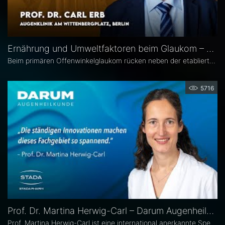
Ernährung und Umweltfaktoren beim Glaukom – Prof. Dr. Carl Erb
Beim primären Offenwinkelglaukom rücken neben der etablierten Senkung des Augeninnendrucks rücken zunehmend auch potenzielle unterstützende Ansätze wie antioxidative Nährstoffe, Vitamine sowie Lebensstil- und Umweltfaktoren in den wissenschaftlichen Fokus. Prof. Dr. Carl Erb, Ärztlicher Leiter der Augenklinik am Wittenbergplatz in Berlin, erläutert im Interview mit Eyefox, welchen Einfluss diese Faktoren auf Pathogenese und Progression des Glaukoms haben könnten.
5716
Prof. Dr. Martina Herwig-Carl – Darum Augenheilkunde
Prof. Martina Herwig-Carl ist eine international anerkannte Spezialistin auf dem Gebiet der Ophthalmopathologie und Erkrankungen des vorderen Augenabschnitts. Sie ist Oberärztin an der Universitätsaugenklinik Bonn, wo sie sich der klinischen und chirurgischen Versorgung von Erkrankungen des vorderen Augenabschnitts, einschließlich der Lid- und Hornhautchirurgie, widmet. Zudem leitet sie die Sektion Ophthalmopathologie.