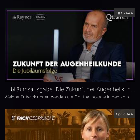
2444
Jubiläumsausgabe: Die Zukunft der Augenheilkunde – Das 25. Ophthalmologische Quartett
Welche Entwicklungen werden die Ophthalmologie in den kommenden Jahren prägen? Die 25. Ausgabe des EYEFOX Talk Formats verbindet Rückblick und Ausblick und spannt den Bogen von prägenden Innovationen der vergangenen Jahre bis zu den Zukunftsthemen der Ophthalmologie. Im Fokus stehen aktuelle Entwicklungen in den Bereichen Netzhaut, Glaukom, Kataraktchirurgie und IOL sowie okuläre Tumoren.
3044