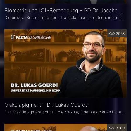
Biometrie und IOL-Berechnung – PD Dr. Jascha Wendelstein im Fachgespräch
Die präzise Berechnung der Intraokularlinse ist entscheidend für den refraktiven Erfolg der Kataraktchirurgie. PD Dr. med. Dr. med. univ. Jascha Wendelstein (IROC Zürich / LMU München) erläutert aktuelle Entwicklungen in der Biometrie, moderne Messverfahren, neue IOL-Formeln sowie den Einfluss von KI – und weist darauf hin, wo trotz Hightech weiterhin Herausforderungen bestehen.
2058
Makulapigment – Dr. Lukas Goerdt
Das Makulapigment schützt die Makula, indem es blaues Licht filtert und freie Radikale neutralisiert. Warum dieser natürliche Schutzmechanismus für die Augenheilkunde so spannend ist, welche Rolle die optische Dichte des Makulapigments (MPOD) bei Erkrankungen wie AMD und Glaukom spielt und ob Nahrungsergänzungsmittel zur Stabilisierung der MPOD sinnvoll sein können, erklärt Dr. Lukas Goerdt, Assistenzarzt an der Universitätsaugenklinik Bonn.
3209