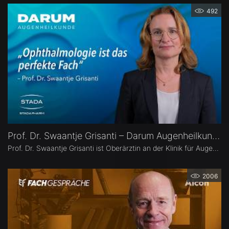
492
Prof. Dr. Swaantje Grisanti – Darum Augenheilkunde
Prof. Dr. Swaantje Grisanti ist Oberärztin an der Klinik für Augenheilkunde des Universitätsklinikums Schleswig-Holstein (UKSH), Campus Lübeck. Ihr Schwerpunkt liegt im Bereich Glaukom bzw. Glaukomchirurgie.
2006