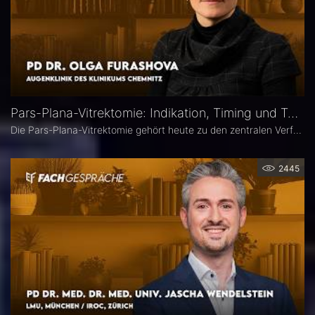
Pars-Plana-Vitrektomie: Indikation, Timing und Technik – PD Dr. Olga Furashova
Die Pars-Plana-Vitrektomie gehört heute zu den zentralen Verfahren der vitreoretinalen Chirurgie – doch nicht jede Glaskörperblutung oder epiretinale Gliose erfordert sofort eine Operation. PD Dr. Olga Furashova (Klinikum Chemnitz) erläutert, wann eine frühe Überweisung sinnvoll ist, welche Faktoren die OP-Indikation bestimmen und welche technischen Entwicklungen die PPV in den letzten Jahren geprägt haben.
2445