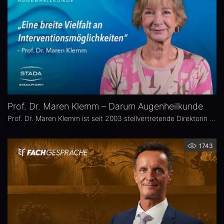
Prof. Dr. Maren Klemm – Darum Augenheilkunde
Prof. Dr. Maren Klemm ist seit 2003 stellvertretende Direktorin der Universitäts-Augenklinik Hamburg Eppendorf und leitet dort den Bereich Glaukom. Ihr Schwerpunkt liegt auf der Chirurgie des gesamten vorderen Augenabschnittes, insbesondere der Glaukom-, refraktiven und Hornhaut-Chirurgie.
1743