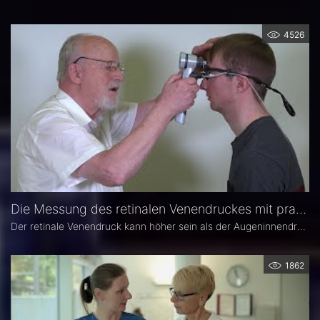
4526
Die Messung des retinalen Venendruckes mit praxisüblichen Tonometern
Der retinale Venendruck kann höher sein als der Augeninnendruck. In diesen Fällen ist eine Senkung des Augeninnendruckes sinnlos. Es wird gezeigt, wie der retinale Venendruck gemessen werden kann. Damit können neue Therapieansätze indiziert und in ihrem Erfolg kontrolliert werden. Aufgrund dieser neuen Methode ist der Weg offen zu einer oralen Glaukomtherapie in Fällen, in denen die bisherigen Therapiemethoden versagten.
1862