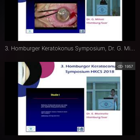
3. Homburger Keratokonus Symposium, Dr. G. Milioti, Muraine-Hornhautnähte bei akutem Keratokonus
1957