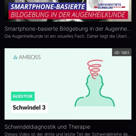
Smartphone-basierte Bildgebung in der Augenheilkunde
Die Augenheilkunde ist ein visuelles Fach. Daher liegt die Überlegung nahe, die heutzutage am häufigsten verwendete Kamera, die Smartphonekamera, in diesem Fach anzuwenden.
1901
Schwindeldiagnostik und Therapie
Dieses Video ist der dritte und letzte Teil der Schwindelreihe des AMBOSS-Auditors. Dieser richtet sich an Medizinstudierende und junge Ärztinnen und Ärzte. In dem Video erklären wir, wieso bei peripherem Schwindel ein Nystagmus zustande kommt. Wir stellen klassische Verfahren zur Schwindeldiagnostik wie z.B. die Kalorische Untersuchung vor und fassen kurz die wichtigsten Therapieoptionen zusammen.