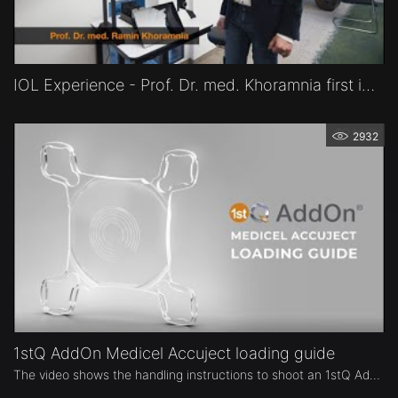
IOL Experience - Prof. Dr. med. Khoramnia first impressions of RALV device
2932
1stQ AddOn Medicel Accuject loading guide
The video shows the handling instructions to shoot an 1stQ AddOn IOL correctly.