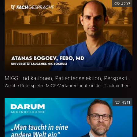
4737
MIGS: Indikationen, Patientenselektion, Perspektiven – Atanas Bogoev, FEBO, MD
Welche Rolle spielen MIGS-Verfahren heute in der Glaukomtherapie? Atanas Bogoev, FEBO, MD, Oberarzt an der Universitätsaugenklinik Bochum spricht im Interview über Indikationen und Patientenselektion, den Stellenwert verschiedener MIGS-Verfahren im klinischen Alltag, realistische Therapieziele sowie Limitationen und zukünftige Entwicklungen der minimalinvasiven Glaukomchirurgie.
4311