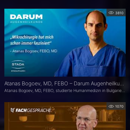
3810
Atanas Bogoev, MD, FEBO – Darum Augenheilkunde
Atanas Bogoev, MD, FEBO, studierte Humanmedizin in Bulgarien und begann dort seine ärztliche Laufbahn. 2021 wurde er mit dem Young Scientist Award der Bulgarian Glaucoma Society ausgezeichnet. Seine fachärztliche Tätigkeit in der Augenheilkunde setzte er 2021 an der Universitätsaugenklinik Bochum fort, mit einem besonderen Schwerpunkt auf der Diagnostik und Therapie des Glaukoms. Heute ist er Oberarzt an der Universitätsaugenklinik Bochum. Er Ist Mitbegründer der Plattform Ophthalmology24.
1070