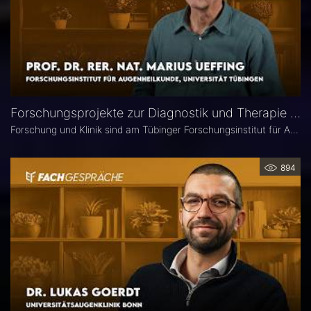
Forschungsprojekte zur Diagnostik und Therapie degenerativer Netzhauterkrankungen – Prof. Marius Ueffing
Forschung und Klinik sind am Tübinger Forschungsinstitut für Augenheilkunde eng verzahnt. Gerade laufen hier zwei große Projekte zur Diagnostik und Therapie degenerativer Netzhauterkrankungen. Im Interview spricht Institutsleiter Prof. Dr. rer. nat. Marius Ueffing über deren Fragestellungen und Ziele, neuartige Wirkstoffe für den klinischen Einsatz sowie den spezifischen Forschungsansatz in Tübingen.
894