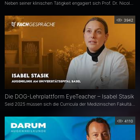
Neben seiner klinischen Tätigkeit engagiert sich Prof. Dr. Nicolas Feltgen besonders in der Lehre und steht der DOG-AG Lehre vor. Im Interview spricht er über die Stärken, aber auch den Optimierungsbedarf des aktuellen Weiterbildungssystems in der Augenheilkunde und erläutert, warum operative Erfahrungen im Ausland aus seiner Sicht eine sinnvolle Ergänzung sind.
3942
Die DOG-Lehrplattform EyeTeacher – Isabel Stasik
Seid 2025 müssen sich die Curricula der Medizinischen Fakultäten am Nationalen Kompetenzbasierten Lernzielkatalog Medizin orientieren – so die neue Approbationsordnung. Die DOG beauftragte daher die Arbeitsgemeinschaft DOG-Lehre, strukturierte Lehrinhalte zu erarbeiten. Das Ergebnis ist die Online-Bibliothek DOG EyeTeacher. Wie das Tool Lehrende unterstützt, erklärt Isabel Stasik vom Universitätsspital Basel, die an der Umsetzung maßgeblich beteiligt war.
4110