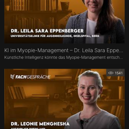
KI im Myopie-Management – Dr. Leila Sara Eppenberger
Künstliche Intelligenz könnte das Myopie-Management entscheidend verändern – von der Risikoeinschätzung bis zur individualisierten Therapie. Dr. Leila Sara Eppenberger, Universitätsklinik für Augenheilkunde, Inselspital Bern, erklärt, welche Rolle KI bei der Risikoeinschätzung und der Identifikation gefährdeter Kinder spielen kann. Zudem berichtet sie, welche KI-Biomarker aus OCT-Angiographie-Daten vielversprechend sind und welche Anwendungen bald im klinischen Alltag ankommen könnten.
1541