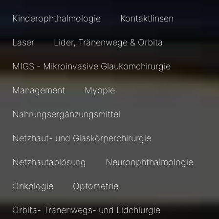
Kinderophthalmologie
Kontaktlinsen
Laser
Lider, Tränenwege & Orbita
MIGS - Mikroinvasive Glaukomchirurgie
Management
Myopie
Nahrungsergänzungsmittel
Netzhaut- und Glaskörperchirurgie
Netzhautablösung
Neuroophthalmologie
Onkologie
Optometrie
Orbita- Tränenwegs- und Lidchiurgie