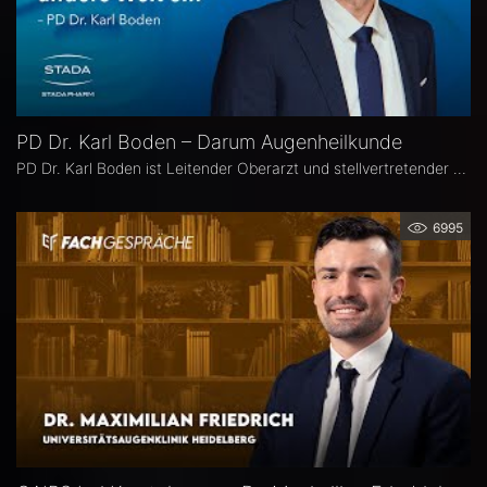
PD Dr. Karl Boden – Darum Augenheilkunde
PD Dr. Karl Boden ist Leitender Oberarzt und stellvertretender Klinikleiter an der Augenklinik Sulzbach. Seine Schwerpunkte liegen in der Katarakt-, Glaukom- und vitreo-retinalen Chichirurgie sowie auf Hornhauttransplantationen inkl. DMEK, Femto- und Excimer-Keratoplastiken.
6995