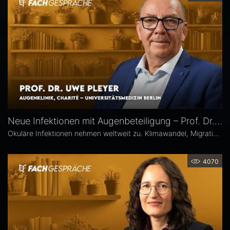
Neue Infektionen mit Augenbeteiligung – Prof. Dr. Uwe Pleyer
Okuläre Infektionen nehmen weltweit zu. Klimawandel, Migration und globale Mobilität begünstigen die Ausbreitung von hierzulande bislang seltener Erreger – und damit auch das vermehrte Auftreten neuer Infektionskrankheiten mit potenzieller Augenbeteiligung in Mitteleuropa, etwa Dengue- und Chikungunya-Fieber oder West-Nil-Virus-Infektionen. Prof. Dr. Uwe Pleyer erläutert, welche diagnostischen und therapeutischen Herausforderungen sich daraus für Augenärztinnen und Augenärzte ergeben.
4070