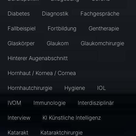
Diabetes
Diagnostik
Fachgespräche
Fallbeispiel
Fortbildung
Gentherapie
Glaskörper
Glaukom
Glaukomchirurgie
Hinterer Augenabschnitt
Hornhaut / Kornea / Cornea
Hornhautchirurgie
Hygiene
IOL
IVOM
Immunologie
Interdisziplinär
Interview
KI Künstliche Intelligenz
Katarakt
Kataraktchirurgie