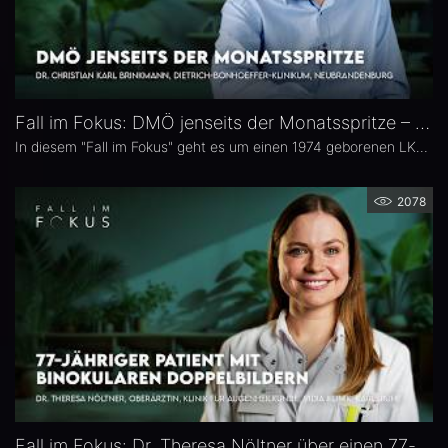
Fall im Fokus: DMÖ jenseits der Monatsspritze – Dr. Christian Karl Brinkmann
In diesem "Fall im Fokus" geht es um einen 1974 geborenen LKW-Fahrer mit diabetischem Makulaödem, der sich 2021 erstmals bei Dr. Christian Karl Brinkmann am Dietrich Bonhoeffer Klinikum in Neubrandenburg vorstellte – mit subjektiv störenden Schatten und einer unscharfen Wahrnehmung von Verkehrszeichen.
2078
Fall im Fokus: Dr. Theresa Nöltner über einen 77-jährigen Patienten mit binokularen Doppelbildern