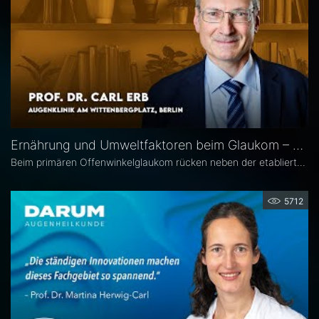
Ernährung und Umweltfaktoren beim Glaukom – Prof. Dr. Carl Erb
Beim primären Offenwinkelglaukom rücken neben der etablierten Senkung des Augeninnendrucks rücken zunehmend auch potenzielle unterstützende Ansätze wie antioxidative Nährstoffe, Vitamine sowie Lebensstil- und Umweltfaktoren in den wissenschaftlichen Fokus. Prof. Dr. Carl Erb, Ärztlicher Leiter der Augenklinik am Wittenbergplatz in Berlin, erläutert im Interview mit Eyefox, welchen Einfluss diese Faktoren auf Pathogenese und Progression des Glaukoms haben könnten.
5712