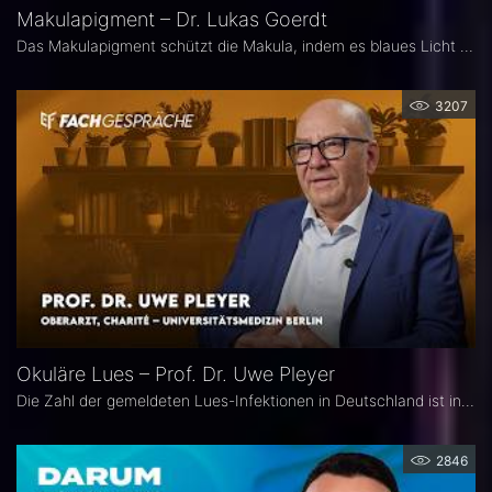
Makulapigment – Dr. Lukas Goerdt
Das Makulapigment schützt die Makula, indem es blaues Licht filtert und freie Radikale neutralisiert. Warum dieser natürliche Schutzmechanismus für die Augenheilkunde so spannend ist, welche Rolle die optische Dichte des Makulapigments (MPOD) bei Erkrankungen wie AMD und Glaukom spielt und ob Nahrungsergänzungsmittel zur Stabilisierung der MPOD sinnvoll sein können, erklärt Dr. Lukas Goerdt, Assistenzarzt an der Universitätsaugenklinik Bonn.
3207
Okuläre Lues – Prof. Dr. Uwe Pleyer
Die Zahl der gemeldeten Lues-Infektionen in Deutschland ist in den vergangenen Jahren kontinuierlich angestiegen und erreichte 2024 einen neuen Höchststand. Aufgrund des vielgestaltigen klinischen Erscheinungsbildes gilt die okuläre Lues als „Chamäleon der Augenheilkunde" und wird nicht selten erst verzögert diagnostiziert.
2846