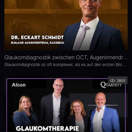
Glaukomdiagnostik zwischen OCT, Augeninnendruck und Gesichtsfeld – Dr. Eckart Schmidt
Glaukomdiagnostik ist oft komplexer, als es auf den ersten Blick scheint. Dr. Eckart Schmidt vom ELBLAND Augenzentrum in Radebeul spricht über die wichtigsten Untersuchungen, die Rolle von OCT sowie über typische Fallstricke in Diagnostik und Verlaufskontrolle.
2800