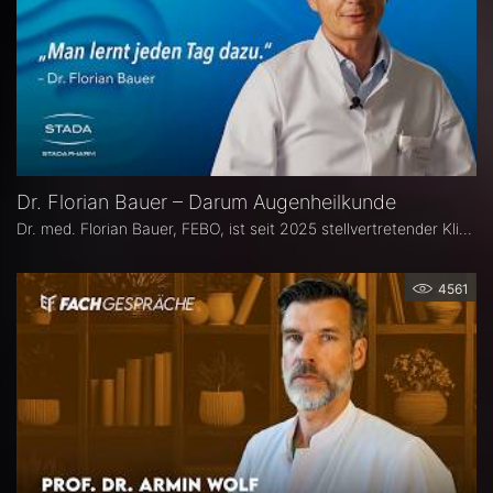
Dr. Florian Bauer – Darum Augenheilkunde
Dr. med. Florian Bauer, FEBO, ist seit 2025 stellvertretender Klinikdirektor und Leitender Oberarzt an der Universitätsaugenklinik Bochum. Zuvor war er als Oberarzt für Netzhautchirurgie am Universitätsklinikum Münster und an der Paracelsus Medizinische Privatuniversität in Nürnberg tätig.
4561