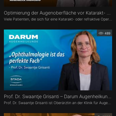
Optimierung der Augenoberfläche vor Katarakt- und Refraktiver Operation – Dr. Leonie Menghesha
Viele Patienten, die sich für eine Katarakt- oder refraktive Operation entscheiden, haben eine Erkrankung der Augenoberfläche. Dr. Leonie Menghesha, MVZ Augenblick Rheinland, erklärt, wie sich betroffene Patienten im Praxisalltag zuverlässig identifizieren lassen, welche Konsequenzen eine instabile Augenoberfläche für die OP-Planung hat und wie sich die Augenoberfläche optimieren lässt.
489
Prof. Dr. Swaantje Grisanti – Darum Augenheilkunde
Prof. Dr. Swaantje Grisanti ist Oberärztin an der Klinik für Augenheilkunde des Universitätsklinikums Schleswig-Holstein (UKSH), Campus Lübeck. Ihr Schwerpunkt liegt im Bereich Glaukom bzw. Glaukomchirurgie.