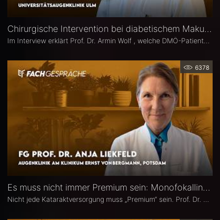
Chirurgische Intervention bei diabetischem Makulaödem – Prof. Dr. Armin Wolf
Im Interview erklärt Prof. Dr. Armin Wolf , welche DMÖ-Patienten am ehesten von einer Operation profitieren, welche Bedeutung das ILM-Peeling für anatomische und funktionelle Ergebnisse hat und in welchen Fällen ein chirurgisches Vorgehen bei DMÖ in Betracht gezogen werden sollte.
6378
Es muss nicht immer Premium sein: Monofokallinsen – Prof. Dr. Anja Liekfeld
Nicht jede Kataraktversorgung muss „Premium“ sein. Prof. Dr. Anja Liekfeld, Chefärztin der Augenklinik am Klinikum Ernst von Bergmann in Potsdam, erläutert, warum klassische Monofokallinsen trotz einer wachsenden Zahl an Sonderlinsen weiterhin eine überzeugende Wahl sind, für welche Patienten sie klare Vorteile bieten, wie Erwartungen realistisch gesteuert werden können und welche Entwicklungen sie in den kommenden Jahren in Sachen Monofokallinsen erwartet.