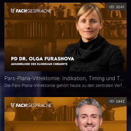
3041
Pars-Plana-Vitrektomie: Indikation, Timing und Technik – PD Dr. Olga Furashova
Die Pars-Plana-Vitrektomie gehört heute zu den zentralen Verfahren der vitreoretinalen Chirurgie – doch nicht jede Glaskörperblutung oder epiretinale Gliose erfordert sofort eine Operation. PD Dr. Olga Furashova (Klinikum Chemnitz) erläutert, wann eine frühe Überweisung sinnvoll ist, welche Faktoren die OP-Indikation bestimmen und welche technischen Entwicklungen die PPV in den letzten Jahren geprägt haben.
2442