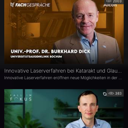
2003
Innovative Laserverfahren bei Katarakt und Glaukom – Univ.-Prof. Dr. Burkhard Dick
Innovative Laserverfahren eröffnen neue Möglichkeiten in der Katarakt- und Glaukomchirurgie. Univ.-Prof. Dr. Burkhard Dick, Universitätsaugenklinik Bochum, berichtet über seine langjährige Erfahrung mit dem Femtosekundenlaser, aktuelle Entwicklungen in der refraktiven Chirurgie und die direkte selektive Lasertrabekuloplastik (DSLT). Außerdem erläutert er, welche Patienten von den neuen Verfahren profitieren und was er von kombinierten Eingriffen hält.
383