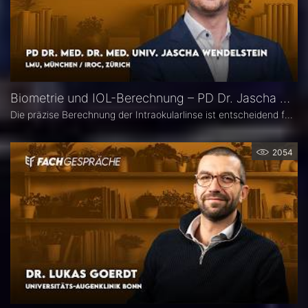
Biometrie und IOL-Berechnung – PD Dr. Jascha Wendelstein im Fachgespräch
Die präzise Berechnung der Intraokularlinse ist entscheidend für den refraktiven Erfolg der Kataraktchirurgie. PD Dr. med. Dr. med. univ. Jascha Wendelstein (IROC Zürich / LMU München) erläutert aktuelle Entwicklungen in der Biometrie, moderne Messverfahren, neue IOL-Formeln sowie den Einfluss von KI – und weist darauf hin, wo trotz Hightech weiterhin Herausforderungen bestehen.
2054