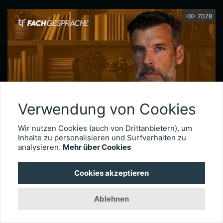
7078
Verwendung von Cookies
Wir nutzen Cookies (auch von Drittanbietern), um
Netzhautchirurgie nach Augenverletzungen – Prof. Dr. Armin Wolf
Inhalte zu personalisieren und Surfverhalten zu
analysieren.
Mehr über Cookies
Seit 2020 leitet Prof. Dr. Armin Wolf die Universitätsaugenklinik in Ulm. Der international anerkannte Netzhautchirurg verfügt über besondere Expertise in der Behandlung komplexer Fälle, wie etwa schwere Augenverletzungen. Im Interview erläutert er, wie wichtig das Timing der Operation für die Visusprognose bei traumatischen Netzhautablösungen ist, wie er intraokulare Fremdkörper behandelt und welche technischen Entwicklungen die Versorgung okulärer Traumata künftig weiter verbessern könnten.
Cookies akzeptieren
3014
Ablehnen