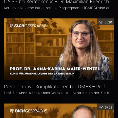
CAIRS bei Keratokonus – Dr. Maximilian Friedrich
Korneale allogene intrastromale Ringsegmente (CAIRS) sind ein innovatives, gewebeschonendes Verfahren zur Behandlung des Keratokonus, bei dem auf synthetische Implantate verzichtet wird. Dr. Maximilian Friedrich, Universitätsaugenklinik Heidelberg, ist Erstautor einer Metaanalyse zu den visuellen und topografischen Ergebnissen von CAIRS bei Keratokonus. Im Interview erläutert er die Vorteile dieser Methode.
6520
Postoperative Komplikationen bei DMEK – Prof. Dr. Anna-Karina Maier-Wenzel
Prof. Dr. Anna-Karina Maier-Wenzel ist Oberärztin an der Klinik für Augenheilkunde der Charité Berlin. Ihr augenchirurgischer Schwerpunkt liegt auf Eingriffen am Vorderabschnitt. Im Eyefox-Interview erläutert sie, welchen Einfluss Donorfaktoren und unterschiedliche Aufbereitungsformen bei der DMEK auf die postoperativen Ergebnisse haben, bei welchen Patientengruppen nach DMEK häufiger Komplikationen auftreten und wie die Nachsorge an der Augenklinik der Charité organisiert ist.
5762