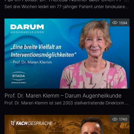
Seit drei Wochen leidet ein 77-jähriger Patient unter binokularen Doppelbildern beim Blick zur Seite. In dieser Ausgabe von „Fall im Fokus“ berichtet Dr. Theresa Nöltner, Oberärztin an der ViDia Augenklinik Karlsruhe, über die diagnostische Abklärung des Falls und die daraus resultierenden therapeutischen Schritte. Zu Dr. Nöltners chirurgischen Schwerpunkten zählen Lid- und Augenoberflächenerkrankungen sowie Schieloperationen.
1594
Prof. Dr. Maren Klemm – Darum Augenheilkunde
Prof. Dr. Maren Klemm ist seit 2003 stellvertretende Direktorin der Universitäts-Augenklinik Hamburg Eppendorf und leitet dort den Bereich Glaukom. Ihr Schwerpunkt liegt auf der Chirurgie des gesamten vorderen Augenabschnittes, insbesondere der Glaukom-, refraktiven und Hornhaut-Chirurgie.
1740