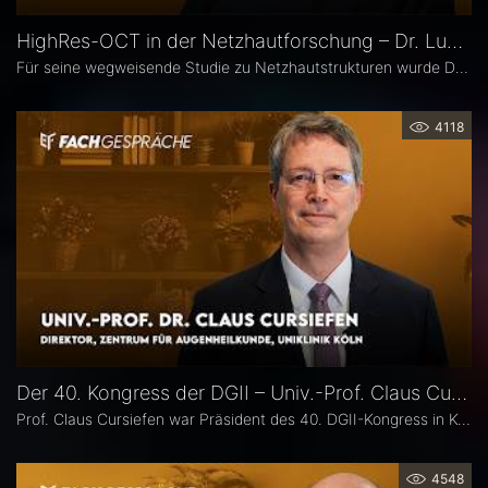
HighRes-OCT in der Netzhautforschung – Dr. Lukas Goerdt
Für seine wegweisende Studie zu Netzhautstrukturen wurde Dr. Lukas Goerdt 2025 mit dem Heidelberg Engineering Xtreme Research Award ausgezeichnet. Eine zentrale Rolle in seiner Forschung spielte das HighRes-OCT. Im Fachgespräch erläutert er, welche neuen Möglichkeiten dieses Bildgebungsverfahren eröffnet, welche bislang unbekannten Strukturen er identifizieren konnte und welche Bedeutung sie für die Diagnostik degenerativer Netzhauterkrankungen haben könnten.
4118
Der 40. Kongress der DGII – Univ.-Prof. Claus Cursiefen
Prof. Claus Cursiefen war Präsident des 40. DGII-Kongress in Köln. Im Interview zieht er Bilanz und spricht über spannende Entwicklungen in der Hornhautchirurgie wie CAIRS und EndoArt, die zunehmende Verzahnung von Kataraktchirurgie mit Hornhaut-, Netzhaut- und Glaukomchirurgie sowie die Ausbildung des ophthalmochirurgischen Nachwuchses.
4548