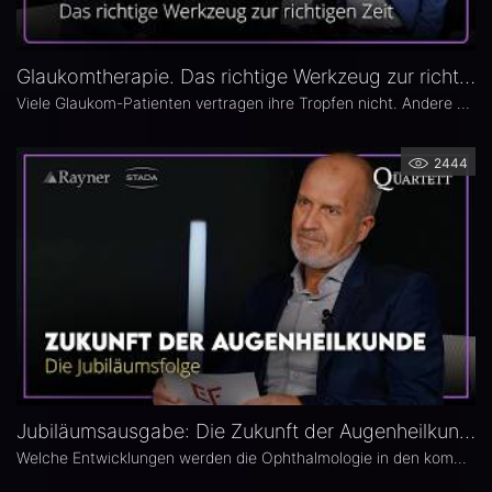
Glaukomtherapie. Das richtige Werkzeug zur richtigen Zeit – Das 26. Ophthalmologische Quartett
Viele Glaukom-Patienten vertragen ihre Tropfen nicht. Andere nehmen sie erst gar nicht. In der neuen Ausgabe des Opthalmologischen Quartetts geht es um Alternativen zur Tropftherapie – moderne, schonende Verfahren wie die direkte selektive Lasertrabekuloplastik (DSLT) oder MIGS.
2444
Jubiläumsausgabe: Die Zukunft der Augenheilkunde – Das 25. Ophthalmologische Quartett
Welche Entwicklungen werden die Ophthalmologie in den kommenden Jahren prägen? Die 25. Ausgabe des EYEFOX Talk Formats verbindet Rückblick und Ausblick und spannt den Bogen von prägenden Innovationen der vergangenen Jahre bis zu den Zukunftsthemen der Ophthalmologie. Im Fokus stehen aktuelle Entwicklungen in den Bereichen Netzhaut, Glaukom, Kataraktchirurgie und IOL sowie okuläre Tumoren.