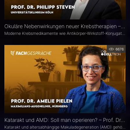
Okuläre Nebenwirkungen neuer Krebstherapien – Prof. Dr. Philipp Steven
Moderne Krebsmedikamente wie Antikörper-Wirkstoff-Konjugate (ADCs) können massive toxische Veränderungen an der Hornhaut hervorrufen. Augenärztliche Kontrollen vor und während der Therapie sind deshalb besonders wichtig. Prof. Dr. Philipp Steven, Experte für Erkrankungen der Augenoberfläche an der Uniklinik Köln, erklärt, welche präventiven und therapeutischen Optionen zur Verfügung stehen und wie Ophthalmologen in die interdisziplinäre Betreuung der Krebspatienten integriert werden sollten.
6676
Katarakt und AMD: Soll man operieren? – Prof. Dr. Amelie Pielen
Katarakt und altersabhängige Makuladegeneration (AMD) gehören im fortgeschrittenen Lebensalter zu den häufigsten Augenerkrankungen überhaupt und treten zunehmend zusammen auf. Millionen Eingriffe erfolgen jedes Jahr. Doch in Bezug auf die Frage, ob eine Katarakt-Operation eine AMD womöglich verschlechtert, herrscht in der Praxis häufig Verunsicherung. Prof. Dr. Amelie Pielen gibt auf Basis neuer Studiendaten Antworten auf die wichtigsten Fragen zu diesem Thema.