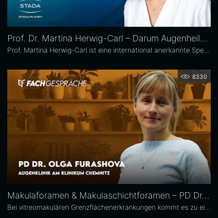
Prof. Dr. Martina Herwig-Carl – Darum Augenheilkunde
Prof. Martina Herwig-Carl ist eine international anerkannte Spezialistin auf dem Gebiet der Ophthalmopathologie und Erkrankungen des vorderen Augenabschnitts. Sie ist Oberärztin an der Universitätsaugenklinik Bonn, wo sie sich der klinischen und chirurgischen Versorgung von Erkrankungen des vorderen Augenabschnitts, einschließlich der Lid- und Hornhautchirurgie, widmet. Zudem leitet sie die Sektion Ophthalmopathologie.
8330
Makulaforamen & Makulaschichtforamen – PD Dr. Olga Furashova
Bei vitreomakulären Grenzflächenerkrankungen kommt es zu einer pathologischen Adhäsion oder Traktion zwischen Glaskörper und Makula. Zu diesen Erkrankungen zählen neben der epiretinalen Gliose hauptsächlich das Makulaforamen und das Makulaschichtforamen, die im Fokus dieses Interviews stehen. PD Dr. Olga Furashova ist stellvertretende Chefärztin und leitende Oberärztin an der Augenklinik des Klinikums Chemnitz. Zu ihren Schwerpunkten zählen vitreoretinale Chirurgie und konservative Retinologie.