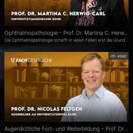
Ophthalmopathologie – Prof. Dr. Martina C. Herwig-Carl
Die Ophthalmopathologie schafft in vielen Fällen erst die Grundlage für eine sichere Diagnose und eine optimale Therapieplanung. Prof. Dr. Martina C. Herwig-Carl leitet die Sektion Ophthalmopathologie an der Universitätsaugenklinik Bonn. Sie erläutert, was sie an ihrem Fach fasziniert, welchen spezifischen Beitrag es insbesondere in der Ophthalmoonkologie leistet und warum die Ophthalmopathologie auch im Zeitalter hochauflösender Bildgebung unverzichtbar bleibt.
4060
Augenärztliche Fort- und Weiterbildung – Prof. Dr. Nicolas Feltgen