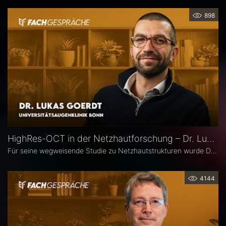
898
HighRes-OCT in der Netzhautforschung – Dr. Lukas Goerdt
Für seine wegweisende Studie zu Netzhautstrukturen wurde Dr. Lukas Goerdt 2025 mit dem Heidelberg Engineering Xtreme Research Award ausgezeichnet. Eine zentrale Rolle in seiner Forschung spielte das HighRes-OCT. Im Fachgespräch erläutert er, welche neuen Möglichkeiten dieses Bildgebungsverfahren eröffnet, welche bislang unbekannten Strukturen er identifizieren konnte und welche Bedeutung sie für die Diagnostik degenerativer Netzhauterkrankungen haben könnten.
4144