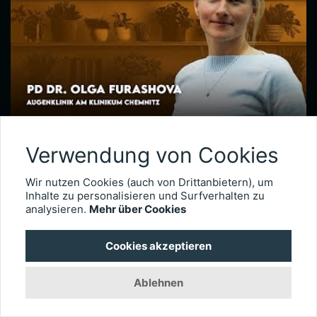
Makulaforamen & Makulaschichtforamen – PD Dr. Olga Furashova
Verwendung von Cookies
Bei vitreomakulären Grenzflächenerkrankungen kommt es zu einer pathologischen Adhäsion oder Traktion zwischen Glaskörper und Makula. Zu diesen Erkrankungen zählen neben der epiretinalen Gliose hauptsächlich das Makulaforamen und das Makulaschichtforamen, die im Fokus dieses Interviews stehen. PD Dr. Olga Furashova ist stellvertretende Chefärztin und leitende Oberärztin an der Augenklinik des Klinikums Chemnitz. Zu ihren Schwerpunkten zählen vitreoretinale Chirurgie und konservative Retinologie.
Wir nutzen Cookies (auch von Drittanbietern), um
7099
Inhalte zu personalisieren und Surfverhalten zu
analysieren.
Mehr über Cookies
Cookies akzeptieren
Ablehnen