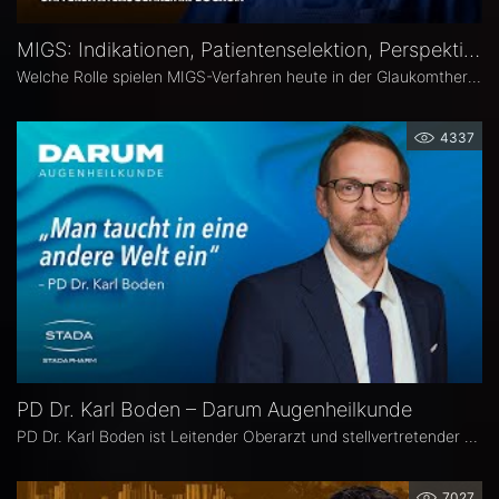
MIGS: Indikationen, Patientenselektion, Perspektiven – Atanas Bogoev, FEBO, MD
Welche Rolle spielen MIGS-Verfahren heute in der Glaukomtherapie? Atanas Bogoev, FEBO, MD, Oberarzt an der Universitätsaugenklinik Bochum spricht im Interview über Indikationen und Patientenselektion, den Stellenwert verschiedener MIGS-Verfahren im klinischen Alltag, realistische Therapieziele sowie Limitationen und zukünftige Entwicklungen der minimalinvasiven Glaukomchirurgie.
4337
PD Dr. Karl Boden – Darum Augenheilkunde
PD Dr. Karl Boden ist Leitender Oberarzt und stellvertretender Klinikleiter an der Augenklinik Sulzbach. Seine Schwerpunkte liegen in der Katarakt-, Glaukom- und vitreo-retinalen Chichirurgie sowie auf Hornhauttransplantationen inkl. DMEK, Femto- und Excimer-Keratoplastiken.
7027