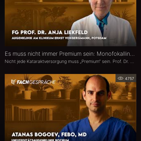
Es muss nicht immer Premium sein: Monofokallinsen – Prof. Dr. Anja Liekfeld
Nicht jede Kataraktversorgung muss „Premium“ sein. Prof. Dr. Anja Liekfeld, Chefärztin der Augenklinik am Klinikum Ernst von Bergmann in Potsdam, erläutert, warum klassische Monofokallinsen trotz einer wachsenden Zahl an Sonderlinsen weiterhin eine überzeugende Wahl sind, für welche Patienten sie klare Vorteile bieten, wie Erwartungen realistisch gesteuert werden können und welche Entwicklungen sie in den kommenden Jahren in Sachen Monofokallinsen erwartet.
4757