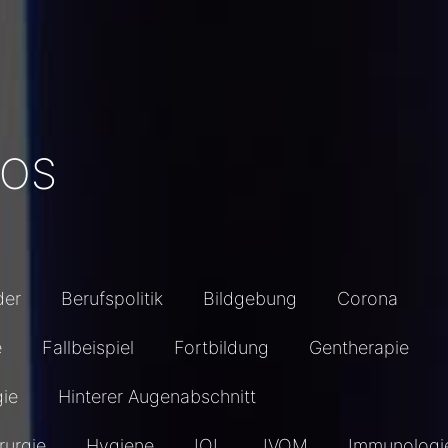
EOS
der
Berufspolitik
Bildgebung
Corona
e
Fallbeispiel
Fortbildung
Gentherapie
gie
Hinterer Augenabschnitt
rurgie
Hygiene
IOL
IVOM
Immunologi