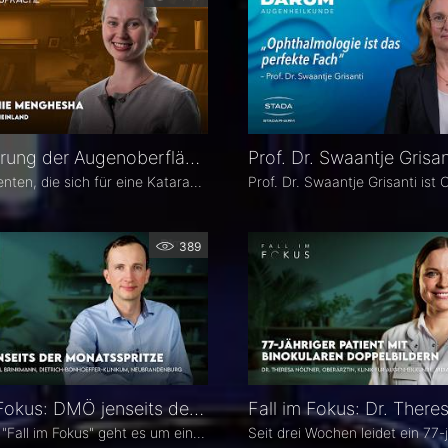
Optimierung der Augenoberfläche vor Katarakt- und Refraktiver Operation – Dr. Leonie Menghesha
Viele Patienten, die sich für eine Katarakt- oder refraktive Operation entscheiden, haben eine Erkrankung der Augenoberfläche. Dr. Leonie Menghesha, MVZ Augenblick Rheinland, erklärt, wie sich betroffene Patienten im Praxisalltag zuverlässig identifizieren lassen, welche Konsequenzen eine instabile Augenoberfläche für die OP-Planung hat und wie sich die Augenoberfläche optimieren lässt.
389
Fall im Fokus: DMÖ jenseits der Monatsspritze – Dr. Christian Karl Brinkmann
In diesem "Fall im Fokus" geht es um einen 1974 geborenen LKW-Fahrer mit diabetischem Makulaödem, der sich 2021 erstmals bei Dr. Christian Karl Brinkmann am Dietrich Bonhoeffer Klinikum in Neubrandenburg vorstellte – mit subjektiv störenden Schatten und einer unscharfen Wahrnehmung von Verkehrszeichen.