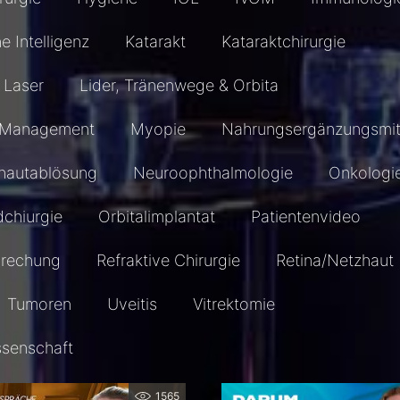
he Intelligenz
Katarakt
Kataraktchirurgie
Laser
Lider, Tränenwege & Orbita
Management
Myopie
Nahrungsergänzungsmit
hautablösung
Neuroophthalmologie
Onkologi
dchiurgie
Orbitalimplantat
Patientenvideo
prechung
Refraktive Chirurgie
Retina/Netzhaut
Tumoren
Uveitis
Vitrektomie
ssenschaft
1565