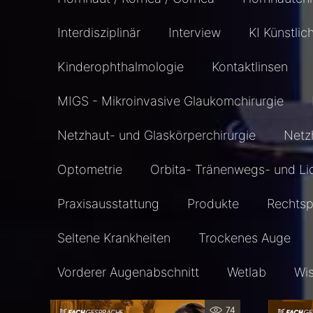
Interdisziplinär
Interview
KI Künstlic
Kinderophthalmologie
Kontaktlinsen
MIGS - Mikroinvasive Glaukomchirurgie
Netzhaut- und Glaskörperchirurgie
Netz
Optometrie
Orbita- Tränenwegs- und Li
Praxisausstattung
Produkte
Rechts
Seltene Krankheiten
Trockenes Auge
Vorderer Augenabschnitt
Wetlab
Wi
74