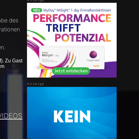
abe des
vationen
en.
). Zu Gast
um
VIDEOS