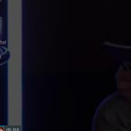
tel
e
513