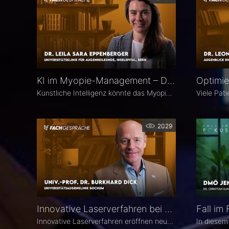
KI im Myopie-Management – Dr. Leila Sara Eppenberger
Künstliche Intelligenz könnte das Myopie-Management entscheidend verändern – von der Risikoeinschätzung bis zur individualisierten Therapie. Dr. Leila Sara Eppenberger, Universitätsklinik für Augenheilkunde, Inselspital Bern, erklärt, welche Rolle KI bei der Risikoeinschätzung und der Identifikation gefährdeter Kinder spielen kann. Zudem berichtet sie, welche KI-Biomarker aus OCT-Angiographie-Daten vielversprechend sind und welche Anwendungen bald im klinischen Alltag ankommen könnten.
2029
Innovative Laserverfahren bei Katarakt und Glaukom – Univ.-Prof. Dr. Burkhard Dick
Innovative Laserverfahren eröffnen neue Möglichkeiten in der Katarakt- und Glaukomchirurgie. Univ.-Prof. Dr. Burkhard Dick, Universitätsaugenklinik Bochum, berichtet über seine langjährige Erfahrung mit dem Femtosekundenlaser, aktuelle Entwicklungen in der refraktiven Chirurgie und die direkte selektive Lasertrabekuloplastik (DSLT). Außerdem erläutert er, welche Patienten von den neuen Verfahren profitieren und was er von kombinierten Eingriffen hält.