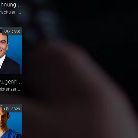
Biometrie und IOL-Berechnung – PD Dr. Jascha Wendelstein im Fachgespräch
Die präzise Berechnung der Intraokularlinse ist entscheidend für den refraktiven Erfolg der Kataraktchirurgie. PD Dr. med. Dr. med. univ. Jascha Wendelstein (IROC Zürich / LMU München) erläutert aktuelle Entwicklungen in der Biometrie, moderne Messverfahren, neue IOL-Formeln sowie den Einfluss von KI – und weist darauf hin, wo trotz Hightech weiterhin Herausforderungen bestehen.
2865
Florent Ismani – Darum Augenheilkunde
Florent Ismani ist seit 2023 Assistenzarzt für Ophthalmologie am Augenzentrum Schleswig-Holstein. Sein Medizinstudium absolvierte er am Universitätsklinikum Hamburg-Eppendorf.
3829