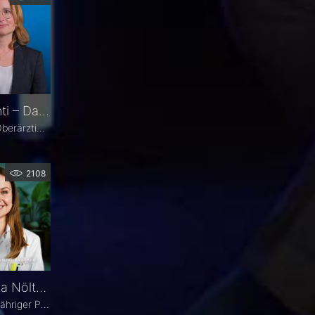
Prof. Dr. Swaantje Grisanti – Darum Augenheilkunde
Prof. Dr. Swaantje Grisanti ist Oberärztin an der Klinik für Augenheilkunde des Universitätsklinikums Schleswig-Holstein (UKSH), Campus Lübeck. Ihr Schwerpunkt liegt im Bereich Glaukom bzw. Glaukomchirurgie.
2108
Fall im Fokus: Dr. Theresa Nöltner über einen 77-jährigen Patienten mit binokularen Doppelbildern
Seit drei Wochen leidet ein 77-jähriger Patient unter binokularen Doppelbildern beim Blick zur Seite. In dieser Ausgabe von „Fall im Fokus“ berichtet Dr. Theresa Nöltner, Oberärztin an der ViDia Augenklinik Karlsruhe, über die diagnostische Abklärung des Falls und die daraus resultierenden therapeutischen Schritte. Zu Dr. Nöltners chirurgischen Schwerpunkten zählen Lid- und Augenoberflächenerkrankungen sowie Schieloperationen.