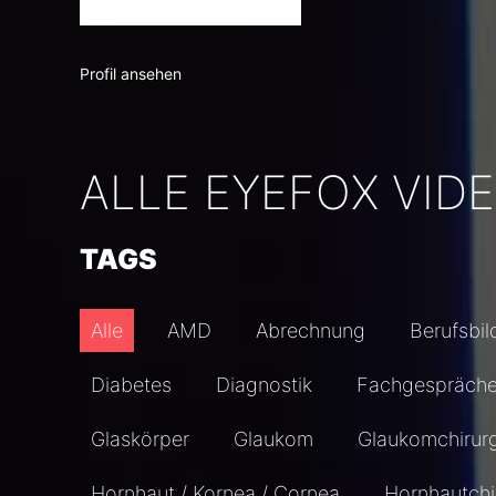
Profil ansehen
ALLE EYEFOX VID
TAGS
Alle
AMD
Abrechnung
Berufsbil
Diabetes
Diagnostik
Fachgespräch
Glaskörper
Glaukom
Glaukomchirur
Hornhaut / Kornea / Cornea
Hornhautchi