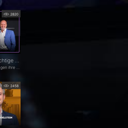
2820
Glaukomtherapie. Das richtige Werkzeug zur richtigen Zeit – Das 26. Ophthalmologische Quartett
Viele Glaukom-Patienten vertragen ihre Tropfen nicht. Andere nehmen sie erst gar nicht. In der neuen Ausgabe des Opthalmologischen Quartetts geht es um Alternativen zur Tropftherapie – moderne, schonende Verfahren wie die direkte selektive Lasertrabekuloplastik (DSLT) oder MIGS.
2458