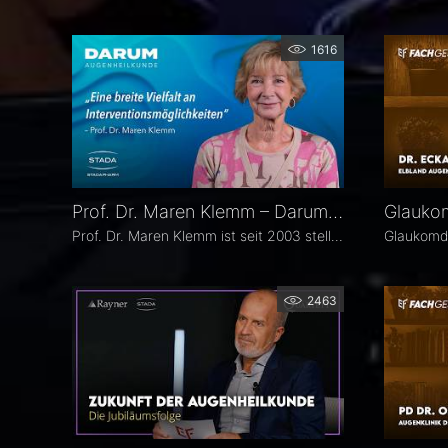
1616
Prof. Dr. Maren Klemm – Darum Augenheilkunde
Prof. Dr. Maren Klemm ist seit 2003 stellvertretende Direktorin der Universitäts-Augenklinik Hamburg Eppendorf und leitet dort den Bereich Glaukom. Ihr Schwerpunkt liegt auf der Chirurgie des gesamten vorderen Augenabschnittes, insbesondere der Glaukom-, refraktiven und Hornhaut-Chirurgie.
2463