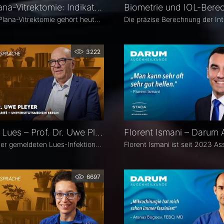
Pars-Plana-Vitrektomie: Indikation, Timing und Technik – PD Dr. Olga Furashova
Die Pars-Plana-Vitrektomie gehört heute zu den zentralen Verfahren der vitreoretinalen Chirurgie – doch nicht jede Glaskörperblutung oder epiretinale Gliose erfordert sofort eine Operation. PD Dr. Olga Furashova (Klinikum Chemnitz) erläutert, wann eine frühe Überweisung sinnvoll ist, welche Faktoren die OP-Indikation bestimmen und welche technischen Entwicklungen die PPV in den letzten Jahren geprägt haben.
3222
Okuläre Lues – Prof. Dr. Uwe Pleyer
Die Zahl der gemeldeten Lues-Infektionen in Deutschland ist in den vergangenen Jahren kontinuierlich angestiegen und erreichte 2024 einen neuen Höchststand. Aufgrund des vielgestaltigen klinischen Erscheinungsbildes gilt die okuläre Lues als „Chamäleon der Augenheilkunde" und wird nicht selten erst verzögert diagnostiziert.
6697