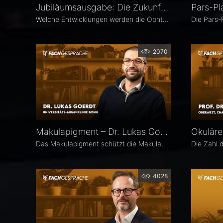
Jubiläumsausgabe: Die Zukunft der Augenheilkunde – Das 25. Ophthalmologische Quartett
Welche Entwicklungen werden die Ophthalmologie in den kommenden Jahren prägen? Die 25. Ausgabe des EYEFOX Talk Formats verbindet Rückblick und Ausblick und spannt den Bogen von prägenden Innovationen der vergangenen Jahre bis zu den Zukunftsthemen der Ophthalmologie. Im Fokus stehen aktuelle Entwicklungen in den Bereichen Netzhaut, Glaukom, Kataraktchirurgie und IOL sowie okuläre Tumoren.
2070
Makulapigment – Dr. Lukas Goerdt
Das Makulapigment schützt die Makula, indem es blaues Licht filtert und freie Radikale neutralisiert. Warum dieser natürliche Schutzmechanismus für die Augenheilkunde so spannend ist, welche Rolle die optische Dichte des Makulapigments (MPOD) bei Erkrankungen wie AMD und Glaukom spielt und ob Nahrungsergänzungsmittel zur Stabilisierung der MPOD sinnvoll sein können, erklärt Dr. Lukas Goerdt, Assistenzarzt an der Universitätsaugenklinik Bonn.
4028