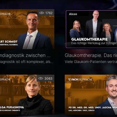
1762
Glaukomdiagnostik zwischen OCT, Augeninnendruck und Gesichtsfeld – Dr. Eckart Schmidt
Glaukomdiagnostik ist oft komplexer, als es auf den ersten Blick scheint. Dr. Eckart Schmidt vom ELBLAND Augenzentrum in Radebeul spricht über die wichtigsten Untersuchungen, die Rolle von OCT sowie über typische Fallstricke in Diagnostik und Verlaufskontrolle.
3063