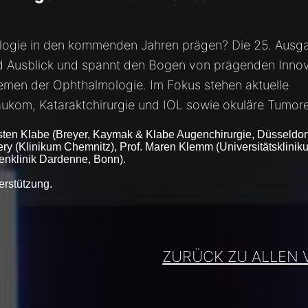
logie in den kommenden Jahren prägen? Die 25. Ausg
d Ausblick und spannt den Bogen von prägenden Inno
emen der Ophthalmologie. Im Fokus stehen aktuelle
aukom, Kataraktchirurgie und IOL sowie okuläre Tumor
sten Klabe
(Breyer, Kaymak & Klabe Augenchirurgie, Düsseldorf
ery
(Klinikum Chemnitz),
Prof. Maren Klemm
(Universitätsklinik
enklinik Dardenne, Bonn).
erstützung.
ZURÜCK ZU ALLEN 