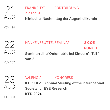
21
FRANKFURT
FORTBILDUNG
AM MAIN
AUG
Klinischer Nachmittag der Augenheilkunde
490
22
HANKENSBÜTTEL
SEMINAR
8 COE
PUNKTE
AUG
Seminarreihe 'Optometrie bei Kindern' I Teil 1
von 2
257
23
VALÈNCIA
KONGRESS
ISER XXVII Biennial Meeting of the International
AUG
Society for EYE Research
ISER 2024
800