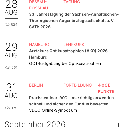
28
DESSAU-
TAGUNG
ROSSLAU
AUG
33. Jahrestagung der Sachsen-Anhaltischen-
Thüringischen Augenärztegesellschaft e. V. I
924
SATh 2026
29
HAMBURG
LEHRKURS
Ärztekurs Optikusatrophien (AKO) 2026 -
AUG
Hamburg
OCT-Bildgebung bei Optikusatrophien
361
31
BERLIN
FORTBILDUNG
4 COE
PUNKTE
AUG
Praxisseminar: 90D Linse richtig anwenden -
schnell und sicher den Fundus bewerten
179
VDCO Online-Symposium
September 2026