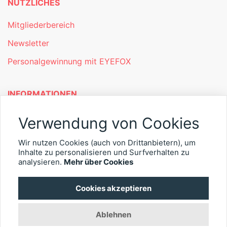
NÜTZLICHES
Mitgliederbereich
Newsletter
Personalgewinnung mit EYEFOX
INFORMATIONEN
Was ist EYEFOX – Ihre Möglichkeiten
Verwendung von Cookies
Werben mit EYEFOX
Wir nutzen Cookies (auch von Drittanbietern), um
Inhalte zu personalisieren und Surfverhalten zu
Kontakt
analysieren.
Mehr über Cookies
Datenschutz
Cookies akzeptieren
Impressum
Ablehnen
© 2026 EYEFOX UG (haftungsbeschränkt)