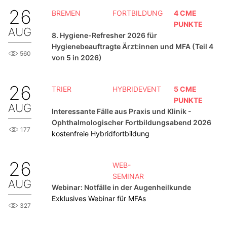
26
BREMEN
FORTBILDUNG
4 CME
PUNKTE
AUG
8. Hygiene-Refresher 2026 für
Hygienebeauftragte Ärzt:innen und MFA (Teil 4
560
von 5 in 2026)
26
TRIER
HYBRIDEVENT
5 CME
PUNKTE
AUG
Interessante Fälle aus Praxis und Klinik -
Ophthalmologischer Fortbildungsabend 2026
177
kostenfreie Hybridfortbildung
26
WEB-
SEMINAR
AUG
Webinar: Notfälle in der Augenheilkunde
Exklusives Webinar für MFAs
327