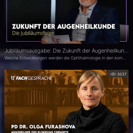
Jubiläumsausgabe: Die Zukunft der Augenheilkunde – Das 25. Ophthalmologische Quartett
Welche Entwicklungen werden die Ophthalmologie in den kommenden Jahren prägen? Die 25. Ausgabe des EYEFOX Talk Formats verbindet Rückblick und Ausblick und spannt den Bogen von prägenden Innovationen der vergangenen Jahre bis zu den Zukunftsthemen der Ophthalmologie. Im Fokus stehen aktuelle Entwicklungen in den Bereichen Netzhaut, Glaukom, Kataraktchirurgie und IOL sowie okuläre Tumoren.
3037