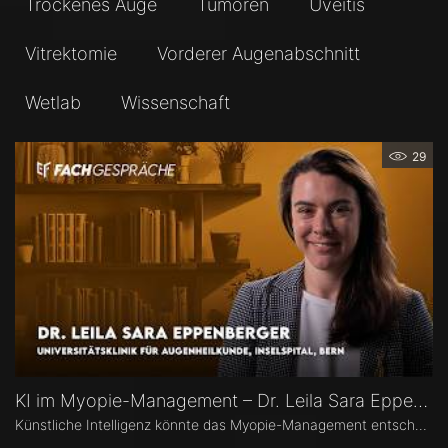
Trockenes Auge
Tumoren
Uveitis
Vitrektomie
Vorderer Augenabschnitt
Wetlab
Wissenschaft
29
KI im Myopie-Management – Dr. Leila Sara Eppenberger
Künstliche Intelligenz könnte das Myopie-Management entscheidend verändern – von der Risikoeinschätzung bis zur individualisierten Therapie. Dr. Leila Sara Eppenberger, Universitätsklinik für Augenheilkunde, Inselspital Bern, erklärt, welche Rolle KI bei der Risikoeinschätzung und der Identifikation gefährdeter Kinder spielen kann. Zudem berichtet sie, welche KI-Biomarker aus OCT-Angiographie-Daten vielversprechend sind und welche Anwendungen bald im klinischen Alltag ankommen könnten.