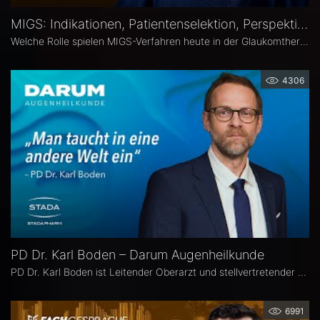
MIGS: Indikationen, Patientenselektion, Perspektiven – Atanas Bogoev, FEBO, MD
Welche Rolle spielen MIGS-Verfahren heute in der Glaukomtherapie? Atanas Bogoev, FEBO, MD, Oberarzt an der Universitätsaugenklinik Bochum spricht im Interview über Indikationen und Patientenselektion, den Stellenwert verschiedener MIGS-Verfahren im klinischen Alltag, realistische Therapieziele sowie Limitationen und zukünftige Entwicklungen der minimalinvasiven Glaukomchirurgie.
4306
PD Dr. Karl Boden – Darum Augenheilkunde
PD Dr. Karl Boden ist Leitender Oberarzt und stellvertretender Klinikleiter an der Augenklinik Sulzbach. Seine Schwerpunkte liegen in der Katarakt-, Glaukom- und vitreo-retinalen Chichirurgie sowie auf Hornhauttransplantationen inkl. DMEK, Femto- und Excimer-Keratoplastiken.
6991