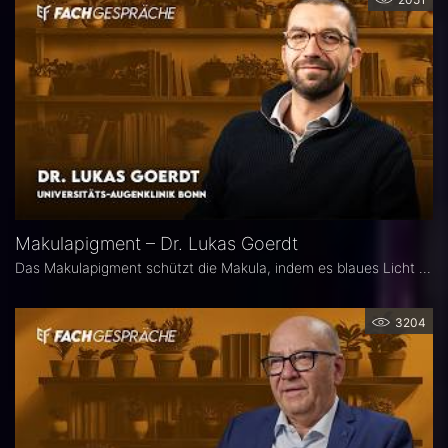
Makulapigment – Dr. Lukas Goerdt
Das Makulapigment schützt die Makula, indem es blaues Licht filtert und freie Radikale neutralisiert. Warum dieser natürliche Schutzmechanismus für die Augenheilkunde so spannend ist, welche Rolle die optische Dichte des Makulapigments (MPOD) bei Erkrankungen wie AMD und Glaukom spielt und ob Nahrungsergänzungsmittel zur Stabilisierung der MPOD sinnvoll sein können, erklärt Dr. Lukas Goerdt, Assistenzarzt an der Universitätsaugenklinik Bonn.
3204