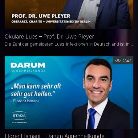
Okuläre Lues – Prof. Dr. Uwe Pleyer
Die Zahl der gemeldeten Lues-Infektionen in Deutschland ist in den vergangenen Jahren kontinuierlich angestiegen und erreichte 2024 einen neuen Höchststand. Aufgrund des vielgestaltigen klinischen Erscheinungsbildes gilt die okuläre Lues als „Chamäleon der Augenheilkunde" und wird nicht selten erst verzögert diagnostiziert.
2842
Florent Ismani – Darum Augenheilkunde