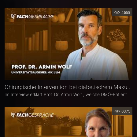
4558
Chirurgische Intervention bei diabetischem Makulaödem – Prof. Dr. Armin Wolf
Im Interview erklärt Prof. Dr. Armin Wolf , welche DMÖ-Patienten am ehesten von einer Operation profitieren, welche Bedeutung das ILM-Peeling für anatomische und funktionelle Ergebnisse hat und in welchen Fällen ein chirurgisches Vorgehen bei DMÖ in Betracht gezogen werden sollte.
6375