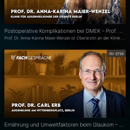
Postoperative Komplikationen bei DMEK – Prof. Dr. Anna-Karina Maier-Wenzel
Prof. Dr. Anna-Karina Maier-Wenzel ist Oberärztin an der Klinik für Augenheilkunde der Charité Berlin. Ihr augenchirurgischer Schwerpunkt liegt auf Eingriffen am Vorderabschnitt. Im Eyefox-Interview erläutert sie, welchen Einfluss Donorfaktoren und unterschiedliche Aufbereitungsformen bei der DMEK auf die postoperativen Ergebnisse haben, bei welchen Patientengruppen nach DMEK häufiger Komplikationen auftreten und wie die Nachsorge an der Augenklinik der Charité organisiert ist.
5759
Ernährung und Umweltfaktoren beim Glaukom – Prof. Dr. Carl Erb