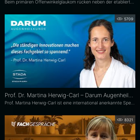
Beim primären Offenwinkelglaukom rücken neben der etablierten Senkung des Augeninnendrucks rücken zunehmend auch potenzielle unterstützende Ansätze wie antioxidative Nährstoffe, Vitamine sowie Lebensstil- und Umweltfaktoren in den wissenschaftlichen Fokus. Prof. Dr. Carl Erb, Ärztlicher Leiter der Augenklinik am Wittenbergplatz in Berlin, erläutert im Interview mit Eyefox, welchen Einfluss diese Faktoren auf Pathogenese und Progression des Glaukoms haben könnten.
5709
Prof. Dr. Martina Herwig-Carl – Darum Augenheilkunde
Prof. Martina Herwig-Carl ist eine international anerkannte Spezialistin auf dem Gebiet der Ophthalmopathologie und Erkrankungen des vorderen Augenabschnitts. Sie ist Oberärztin an der Universitätsaugenklinik Bonn, wo sie sich der klinischen und chirurgischen Versorgung von Erkrankungen des vorderen Augenabschnitts, einschließlich der Lid- und Hornhautchirurgie, widmet. Zudem leitet sie die Sektion Ophthalmopathologie.
8321