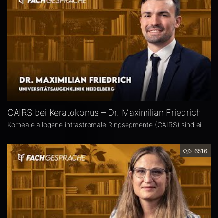
CAIRS bei Keratokonus – Dr. Maximilian Friedrich
Korneale allogene intrastromale Ringsegmente (CAIRS) sind ein innovatives, gewebeschonendes Verfahren zur Behandlung des Keratokonus, bei dem auf synthetische Implantate verzichtet wird. Dr. Maximilian Friedrich, Universitätsaugenklinik Heidelberg, ist Erstautor einer Metaanalyse zu den visuellen und topografischen Ergebnissen von CAIRS bei Keratokonus. Im Interview erläutert er die Vorteile dieser Methode.
6516