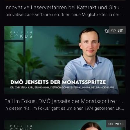
Innovative Laserverfahren bei Katarakt und Glaukom – Univ.-Prof. Dr. Burkhard Dick
Innovative Laserverfahren eröffnen neue Möglichkeiten in der Katarakt- und Glaukomchirurgie. Univ.-Prof. Dr. Burkhard Dick, Universitätsaugenklinik Bochum, berichtet über seine langjährige Erfahrung mit dem Femtosekundenlaser, aktuelle Entwicklungen in der refraktiven Chirurgie und die direkte selektive Lasertrabekuloplastik (DSLT). Außerdem erläutert er, welche Patienten von den neuen Verfahren profitieren und was er von kombinierten Eingriffen hält.
381
Fall im Fokus: DMÖ jenseits der Monatsspritze – Dr. Christian Karl Brinkmann
In diesem "Fall im Fokus" geht es um einen 1974 geborenen LKW-Fahrer mit diabetischem Makulaödem, der sich 2021 erstmals bei Dr. Christian Karl Brinkmann am Dietrich Bonhoeffer Klinikum in Neubrandenburg vorstellte – mit subjektiv störenden Schatten und einer unscharfen Wahrnehmung von Verkehrszeichen.
2073