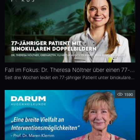
Fall im Fokus: Dr. Theresa Nöltner über einen 77-jährigen Patienten mit binokularen Doppelbildern
Seit drei Wochen leidet ein 77-jähriger Patient unter binokularen Doppelbildern beim Blick zur Seite. In dieser Ausgabe von „Fall im Fokus“ berichtet Dr. Theresa Nöltner, Oberärztin an der ViDia Augenklinik Karlsruhe, über die diagnostische Abklärung des Falls und die daraus resultierenden therapeutischen Schritte. Zu Dr. Nöltners chirurgischen Schwerpunkten zählen Lid- und Augenoberflächenerkrankungen sowie Schieloperationen.
1590