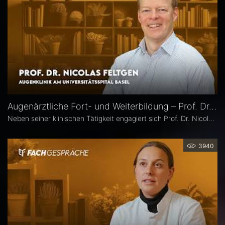
Augenärztliche Fort- und Weiterbildung – Prof. Dr. Nicolas Feltgen
Neben seiner klinischen Tätigkeit engagiert sich Prof. Dr. Nicolas Feltgen besonders in der Lehre und steht der DOG-AG Lehre vor. Im Interview spricht er über die Stärken, aber auch den Optimierungsbedarf des aktuellen Weiterbildungssystems in der Augenheilkunde und erläutert, warum operative Erfahrungen im Ausland aus seiner Sicht eine sinnvolle Ergänzung sind.
3940