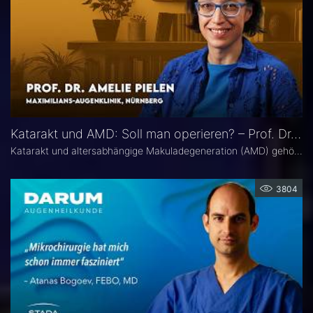
Katarakt und AMD: Soll man operieren? – Prof. Dr. Amelie Pielen
Katarakt und altersabhängige Makuladegeneration (AMD) gehören im fortgeschrittenen Lebensalter zu den häufigsten Augenerkrankungen überhaupt und treten zunehmend zusammen auf. Millionen Eingriffe erfolgen jedes Jahr. Doch in Bezug auf die Frage, ob eine Katarakt-Operation eine AMD womöglich verschlechtert, herrscht in der Praxis häufig Verunsicherung. Prof. Dr. Amelie Pielen gibt auf Basis neuer Studiendaten Antworten auf die wichtigsten Fragen zu diesem Thema.
3804