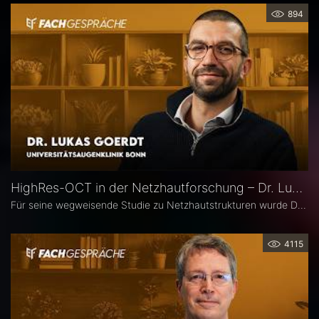
894
HighRes-OCT in der Netzhautforschung – Dr. Lukas Goerdt
Für seine wegweisende Studie zu Netzhautstrukturen wurde Dr. Lukas Goerdt 2025 mit dem Heidelberg Engineering Xtreme Research Award ausgezeichnet. Eine zentrale Rolle in seiner Forschung spielte das HighRes-OCT. Im Fachgespräch erläutert er, welche neuen Möglichkeiten dieses Bildgebungsverfahren eröffnet, welche bislang unbekannten Strukturen er identifizieren konnte und welche Bedeutung sie für die Diagnostik degenerativer Netzhauterkrankungen haben könnten.
4115