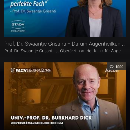
Prof. Dr. Swaantje Grisanti – Darum Augenheilkunde
Prof. Dr. Swaantje Grisanti ist Oberärztin an der Klinik für Augenheilkunde des Universitätsklinikums Schleswig-Holstein (UKSH), Campus Lübeck. Ihr Schwerpunkt liegt im Bereich Glaukom bzw. Glaukomchirurgie.
1990