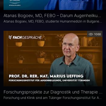
Atanas Bogoev, MD, FEBO – Darum Augenheilkunde
Atanas Bogoev, MD, FEBO, studierte Humanmedizin in Bulgarien und begann dort seine ärztliche Laufbahn. 2021 wurde er mit dem Young Scientist Award der Bulgarian Glaucoma Society ausgezeichnet. Seine fachärztliche Tätigkeit in der Augenheilkunde setzte er 2021 an der Universitätsaugenklinik Bochum fort, mit einem besonderen Schwerpunkt auf der Diagnostik und Therapie des Glaukoms. Heute ist er Oberarzt an der Universitätsaugenklinik Bochum. Er Ist Mitbegründer der Plattform Ophthalmology24.
1068
Forschungsprojekte zur Diagnostik und Therapie degenerativer Netzhauterkrankungen – Prof. Marius Ueffing
Forschung und Klinik sind am Tübinger Forschungsinstitut für Augenheilkunde eng verzahnt. Gerade laufen hier zwei große Projekte zur Diagnostik und Therapie degenerativer Netzhauterkrankungen. Im Interview spricht Institutsleiter Prof. Dr. rer. nat. Marius Ueffing über deren Fragestellungen und Ziele, neuartige Wirkstoffe für den klinischen Einsatz sowie den spezifischen Forschungsansatz in Tübingen.