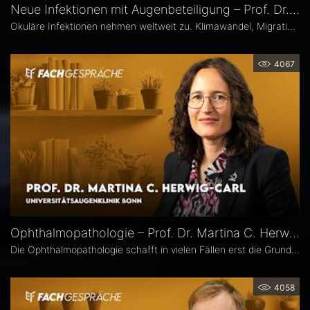
Neue Infektionen mit Augenbeteiligung – Prof. Dr. Uwe Pleyer
Okuläre Infektionen nehmen weltweit zu. Klimawandel, Migration und globale Mobilität begünstigen die Ausbreitung von hierzulande bislang seltener Erreger – und damit auch das vermehrte Auftreten neuer Infektionskrankheiten mit potenzieller Augenbeteiligung in Mitteleuropa, etwa Dengue- und Chikungunya-Fieber oder West-Nil-Virus-Infektionen. Prof. Dr. Uwe Pleyer erläutert, welche diagnostischen und therapeutischen Herausforderungen sich daraus für Augenärztinnen und Augenärzte ergeben.
4067
Ophthalmopathologie – Prof. Dr. Martina C. Herwig-Carl
Die Ophthalmopathologie schafft in vielen Fällen erst die Grundlage für eine sichere Diagnose und eine optimale Therapieplanung. Prof. Dr. Martina C. Herwig-Carl leitet die Sektion Ophthalmopathologie an der Universitätsaugenklinik Bonn. Sie erläutert, was sie an ihrem Fach fasziniert, welchen spezifischen Beitrag es insbesondere in der Ophthalmoonkologie leistet und warum die Ophthalmopathologie auch im Zeitalter hochauflösender Bildgebung unverzichtbar bleibt.
4058