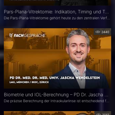
Pars-Plana-Vitrektomie: Indikation, Timing und Technik – PD Dr. Olga Furashova
Die Pars-Plana-Vitrektomie gehört heute zu den zentralen Verfahren der vitreoretinalen Chirurgie – doch nicht jede Glaskörperblutung oder epiretinale Gliose erfordert sofort eine Operation. PD Dr. Olga Furashova (Klinikum Chemnitz) erläutert, wann eine frühe Überweisung sinnvoll ist, welche Faktoren die OP-Indikation bestimmen und welche technischen Entwicklungen die PPV in den letzten Jahren geprägt haben.
2440
Biometrie und IOL-Berechnung – PD Dr. Jascha Wendelstein im Fachgespräch
Die präzise Berechnung der Intraokularlinse ist entscheidend für den refraktiven Erfolg der Kataraktchirurgie. PD Dr. med. Dr. med. univ. Jascha Wendelstein (IROC Zürich / LMU München) erläutert aktuelle Entwicklungen in der Biometrie, moderne Messverfahren, neue IOL-Formeln sowie den Einfluss von KI – und weist darauf hin, wo trotz Hightech weiterhin Herausforderungen bestehen.
2051