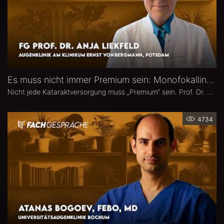
Es muss nicht immer Premium sein: Monofokallinsen – Prof. Dr. Anja Liekfeld
Nicht jede Kataraktversorgung muss „Premium“ sein. Prof. Dr. Anja Liekfeld, Chefärztin der Augenklinik am Klinikum Ernst von Bergmann in Potsdam, erläutert, warum klassische Monofokallinsen trotz einer wachsenden Zahl an Sonderlinsen weiterhin eine überzeugende Wahl sind, für welche Patienten sie klare Vorteile bieten, wie Erwartungen realistisch gesteuert werden können und welche Entwicklungen sie in den kommenden Jahren in Sachen Monofokallinsen erwartet.
4734