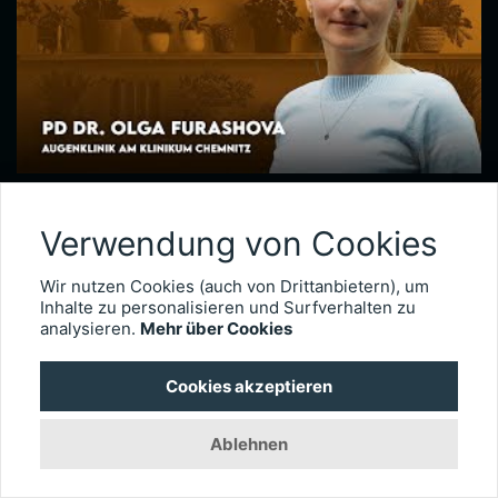
Makulaforamen & Makulaschichtforamen – PD Dr. Olga Furashova
Bei vitreomakulären Grenzflächenerkrankungen kommt es zu einer pathologischen Adhäsion oder Traktion zwischen Glaskörper und Makula. Zu diesen Erkrankungen zählen neben der epiretinalen Gliose hauptsächlich das Makulaforamen und das Makulaschichtforamen, die im Fokus dieses Interviews stehen. PD Dr. Olga Furashova ist stellvertretende Chefärztin und leitende Oberärztin an der Augenklinik des Klinikums Chemnitz. Zu ihren Schwerpunkten zählen vitreoretinale Chirurgie und konservative Retinologie.
Verwendung von Cookies
Wir nutzen Cookies (auch von Drittanbietern), um
7075
Inhalte zu personalisieren und Surfverhalten zu
analysieren.
Mehr über Cookies
Cookies akzeptieren
Ablehnen