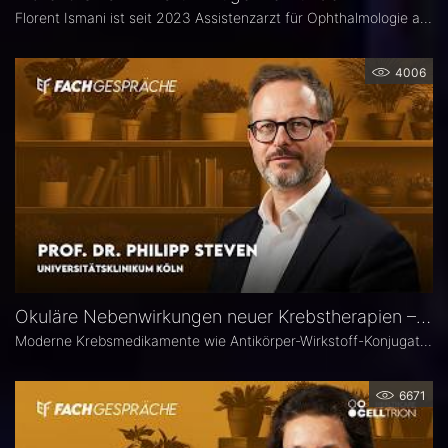
Florent Ismani ist seit 2023 Assistenzarzt für Ophthalmologie am Augenzentrum Schleswig-Holstein. Sein Medizinstudium absolvierte er am Universitätsklinikum Hamburg-Eppendorf.
4006
Okuläre Nebenwirkungen neuer Krebstherapien – Prof. Dr. Philipp Steven
Moderne Krebsmedikamente wie Antikörper-Wirkstoff-Konjugate (ADCs) können massive toxische Veränderungen an der Hornhaut hervorrufen. Augenärztliche Kontrollen vor und während der Therapie sind deshalb besonders wichtig. Prof. Dr. Philipp Steven, Experte für Erkrankungen der Augenoberfläche an der Uniklinik Köln, erklärt, welche präventiven und therapeutischen Optionen zur Verfügung stehen und wie Ophthalmologen in die interdisziplinäre Betreuung der Krebspatienten integriert werden sollten.
6671