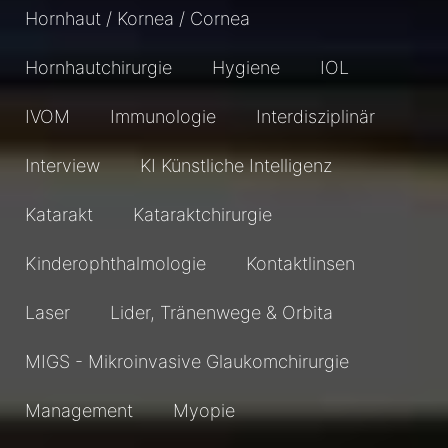
Hornhaut / Kornea / Cornea
Hornhautchirurgie
Hygiene
IOL
IVOM
Immunologie
Interdisziplinär
Interview
KI Künstliche Intelligenz
Katarakt
Kataraktchirurgie
Kinderophthalmologie
Kontaktlinsen
Laser
Lider, Tränenwege & Orbita
MIGS - Mikroinvasive Glaukomchirurgie
Management
Myopie