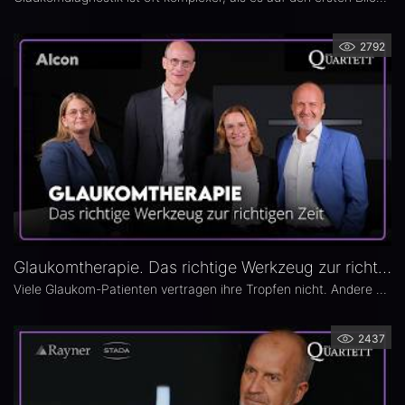
2792
Glaukomtherapie. Das richtige Werkzeug zur richtigen Zeit – Das 26. Ophthalmologische Quartett
Viele Glaukom-Patienten vertragen ihre Tropfen nicht. Andere nehmen sie erst gar nicht. In der neuen Ausgabe des Opthalmologischen Quartetts geht es um Alternativen zur Tropftherapie – moderne, schonende Verfahren wie die direkte selektive Lasertrabekuloplastik (DSLT) oder MIGS.
2437