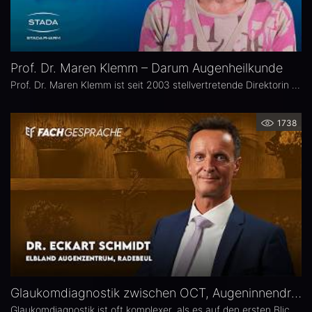
Prof. Dr. Maren Klemm – Darum Augenheilkunde
Prof. Dr. Maren Klemm ist seit 2003 stellvertretende Direktorin der Universitäts-Augenklinik Hamburg Eppendorf und leitet dort den Bereich Glaukom. Ihr Schwerpunkt liegt auf der Chirurgie des gesamten vorderen Augenabschnittes, insbesondere der Glaukom-, refraktiven und Hornhaut-Chirurgie.
1738
Glaukomdiagnostik zwischen OCT, Augeninnendruck und Gesichtsfeld – Dr. Eckart Schmidt
Glaukomdiagnostik ist oft komplexer, als es auf den ersten Blick scheint. Dr. Eckart Schmidt vom ELBLAND Augenzentrum in Radebeul spricht über die wichtigsten Untersuchungen, die Rolle von OCT sowie über typische Fallstricke in Diagnostik und Verlaufskontrolle.