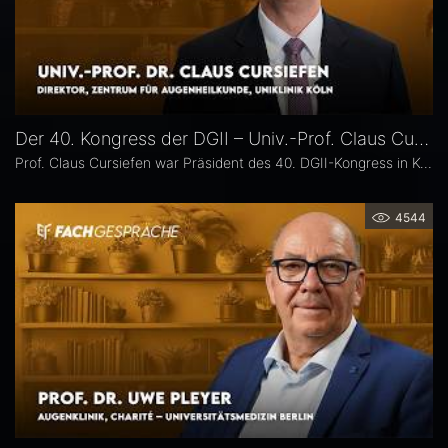
Der 40. Kongress der DGII – Univ.-Prof. Claus Cursiefen
Prof. Claus Cursiefen war Präsident des 40. DGII-Kongress in Köln. Im Interview zieht er Bilanz und spricht über spannende Entwicklungen in der Hornhautchirurgie wie CAIRS und EndoArt, die zunehmende Verzahnung von Kataraktchirurgie mit Hornhaut-, Netzhaut- und Glaukomchirurgie sowie die Ausbildung des ophthalmochirurgischen Nachwuchses.
4544