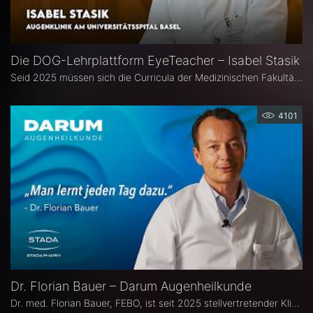
Die DOG-Lehrplattform EyeTeacher – Isabel Stasik
Seid 2025 müssen sich die Curricula der Medizinischen Fakultäten am Nationalen Kompetenzbasierten Lernzielkatalog Medizin orientieren – so die neue Approbationsordnung. Die DOG beauftragte daher die Arbeitsgemeinschaft DOG-Lehre, strukturierte Lehrinhalte zu erarbeiten. Das Ergebnis ist die Online-Bibliothek DOG EyeTeacher. Wie das Tool Lehrende unterstützt, erklärt Isabel Stasik vom Universitätsspital Basel, die an der Umsetzung maßgeblich beteiligt war.
4101
Dr. Florian Bauer – Darum Augenheilkunde
Dr. med. Florian Bauer, FEBO, ist seit 2025 stellvertretender Klinikdirektor und Leitender Oberarzt an der Universitätsaugenklinik Bochum. Zuvor war er als Oberarzt für Netzhautchirurgie am Universitätsklinikum Münster und an der Paracelsus Medizinische Privatuniversität in Nürnberg tätig.