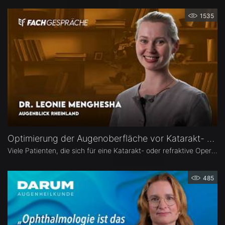
1535
Optimierung der Augenoberfläche vor Katarakt- und Refraktiver Operation – Dr. Leonie Menghesha
Viele Patienten, die sich für eine Katarakt- oder refraktive Operation entscheiden, haben eine Erkrankung der Augenoberfläche. Dr. Leonie Menghesha, MVZ Augenblick Rheinland, erklärt, wie sich betroffene Patienten im Praxisalltag zuverlässig identifizieren lassen, welche Konsequenzen eine instabile Augenoberfläche für die OP-Planung hat und wie sich die Augenoberfläche optimieren lässt.
485