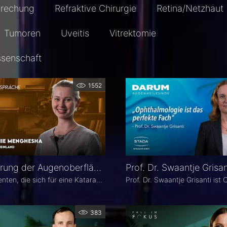
prechung
Refraktive Chirurgie
Retina/Netzhaut
Tumoren
Uveitis
Vitrektomie
ssenschaft
1552
Optimierung der Augenoberfläche vor Katarakt- und Refraktiver Operation – Dr. Leonie Menghesha
Viele Patienten, die sich für eine Katarakt- oder refraktive Operation entscheiden, haben eine Erkrankung der Augenoberfläche. Dr. Leonie Menghesha, MVZ Augenblick Rheinland, erklärt, wie sich betroffene Patienten im Praxisalltag zuverlässig identifizieren lassen, welche Konsequenzen eine instabile Augenoberfläche für die OP-Planung hat und wie sich die Augenoberfläche optimieren lässt.
383