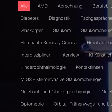
Alle
AMD
Abrechnung
Berufsbil
Diabetes
Diagnostik
Fachgespräch
Glaskörper
Glaukom
Glaukomchirur
Hornhaut / Kornea / Cornea
Hornhautchi
Interdisziplinär
Interview
KI Künstlic
Kinderophthalmologie
Kontaktlinsen
MIGS - Mikroinvasive Glaukomchirurgie
Netzhaut- und Glaskörperchirurgie
Netz
Optometrie
Orbita- Tränenwegs- und Li