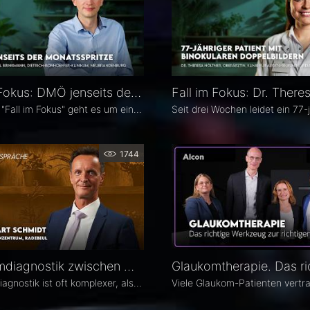
Fall im Fokus: DMÖ jenseits der Monatsspritze – Dr. Christian Karl Brinkmann
In diesem "Fall im Fokus" geht es um einen 1974 geborenen LKW-Fahrer mit diabetischem Makulaödem, der sich 2021 erstmals bei Dr. Christian Karl Brinkmann am Dietrich Bonhoeffer Klinikum in Neubrandenburg vorstellte – mit subjektiv störenden Schatten und einer unscharfen Wahrnehmung von Verkehrszeichen.
1744
Glaukomdiagnostik zwischen OCT, Augeninnendruck und Gesichtsfeld – Dr. Eckart Schmidt
Glaukomdiagnostik ist oft komplexer, als es auf den ersten Blick scheint. Dr. Eckart Schmidt vom ELBLAND Augenzentrum in Radebeul spricht über die wichtigsten Untersuchungen, die Rolle von OCT sowie über typische Fallstricke in Diagnostik und Verlaufskontrolle.