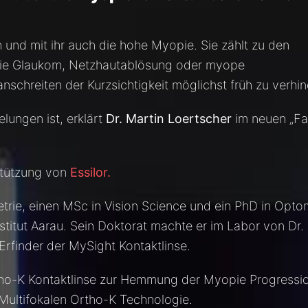
h und mit ihr auch die hohe Myopie. Sie zählt zu den
wie Glaukom, Netzhautablösung oder myope
nschreiten der Kurzsichtigkeit möglichst früh zu verhin
lungen ist, erklärt
Dr. Martin Loertscher
im neuen „Fal
stützung von
Essilor.
etrie, einen MSc in Vision Science und ein PhD in Opto
stitut Aarau. Sein Doktorat machte er im Labor von Dr.
Erfinder der MySight Kontaktlinse.
rtho-K Kontaktlinse zur Hemmung der Myopie Progressi
 Multifokalen Ortho-K Technologie.