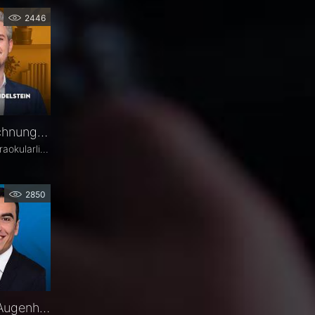
2446
Biometrie und IOL-Berechnung – PD Dr. Jascha Wendelstein im Fachgespräch
Die präzise Berechnung der Intraokularlinse ist entscheidend für den refraktiven Erfolg der Kataraktchirurgie. PD Dr. med. Dr. med. univ. Jascha Wendelstein (IROC Zürich / LMU München) erläutert aktuelle Entwicklungen in der Biometrie, moderne Messverfahren, neue IOL-Formeln sowie den Einfluss von KI – und weist darauf hin, wo trotz Hightech weiterhin Herausforderungen bestehen.
2850
Florent Ismani – Darum Augenheilkunde