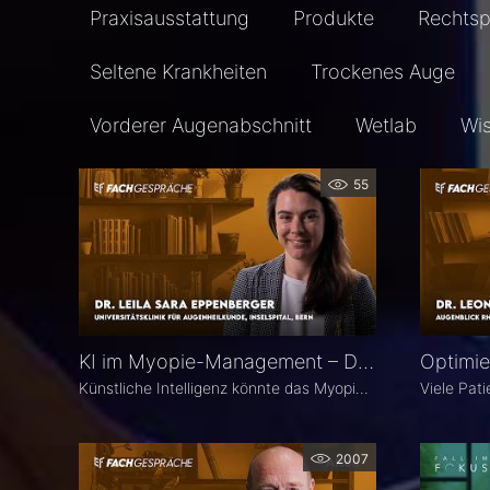
Praxisausstattung
Produkte
Rechts
Seltene Krankheiten
Trockenes Auge
Vorderer Augenabschnitt
Wetlab
Wi
55
KI im Myopie-Management – Dr. Leila Sara Eppenberger
Künstliche Intelligenz könnte das Myopie-Management entscheidend verändern – von der Risikoeinschätzung bis zur individualisierten Therapie. Dr. Leila Sara Eppenberger, Universitätsklinik für Augenheilkunde, Inselspital Bern, erklärt, welche Rolle KI bei der Risikoeinschätzung und der Identifikation gefährdeter Kinder spielen kann. Zudem berichtet sie, welche KI-Biomarker aus OCT-Angiographie-Daten vielversprechend sind und welche Anwendungen bald im klinischen Alltag ankommen könnten.
2007