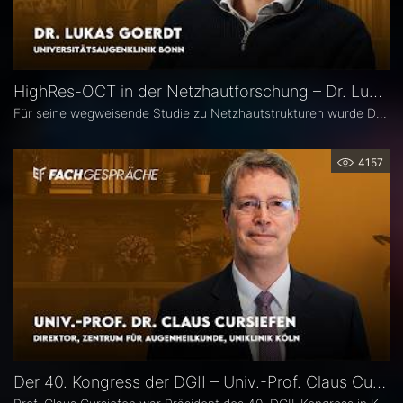
HighRes-OCT in der Netzhautforschung – Dr. Lukas Goerdt
Für seine wegweisende Studie zu Netzhautstrukturen wurde Dr. Lukas Goerdt 2025 mit dem Heidelberg Engineering Xtreme Research Award ausgezeichnet. Eine zentrale Rolle in seiner Forschung spielte das HighRes-OCT. Im Fachgespräch erläutert er, welche neuen Möglichkeiten dieses Bildgebungsverfahren eröffnet, welche bislang unbekannten Strukturen er identifizieren konnte und welche Bedeutung sie für die Diagnostik degenerativer Netzhauterkrankungen haben könnten.
4157
Der 40. Kongress der DGII – Univ.-Prof. Claus Cursiefen