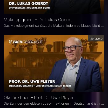
Makulapigment – Dr. Lukas Goerdt
Das Makulapigment schützt die Makula, indem es blaues Licht filtert und freie Radikale neutralisiert. Warum dieser natürliche Schutzmechanismus für die Augenheilkunde so spannend ist, welche Rolle die optische Dichte des Makulapigments (MPOD) bei Erkrankungen wie AMD und Glaukom spielt und ob Nahrungsergänzungsmittel zur Stabilisierung der MPOD sinnvoll sein können, erklärt Dr. Lukas Goerdt, Assistenzarzt an der Universitätsaugenklinik Bonn.
3240
Okuläre Lues – Prof. Dr. Uwe Pleyer
Die Zahl der gemeldeten Lues-Infektionen in Deutschland ist in den vergangenen Jahren kontinuierlich angestiegen und erreichte 2024 einen neuen Höchststand. Aufgrund des vielgestaltigen klinischen Erscheinungsbildes gilt die okuläre Lues als „Chamäleon der Augenheilkunde" und wird nicht selten erst verzögert diagnostiziert.