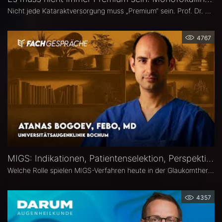
Nicht jede Kataraktversorgung muss „Premium“ sein. Prof. Dr. Anja Liekfeld, Chefärztin der Augenklinik am Klinikum Ernst von Bergmann in Potsdam, erläutert, warum klassische Monofokallinsen trotz einer wachsenden Zahl an Sonderlinsen weiterhin eine überzeugende Wahl sind, für welche Patienten sie klare Vorteile bieten, wie Erwartungen realistisch gesteuert werden können und welche Entwicklungen sie in den kommenden Jahren in Sachen Monofokallinsen erwartet.
4767
MIGS: Indikationen, Patientenselektion, Perspektiven – Atanas Bogoev, FEBO, MD
Welche Rolle spielen MIGS-Verfahren heute in der Glaukomtherapie? Atanas Bogoev, FEBO, MD, Oberarzt an der Universitätsaugenklinik Bochum spricht im Interview über Indikationen und Patientenselektion, den Stellenwert verschiedener MIGS-Verfahren im klinischen Alltag, realistische Therapieziele sowie Limitationen und zukünftige Entwicklungen der minimalinvasiven Glaukomchirurgie.
4357