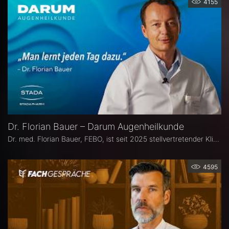
4155
Dr. Florian Bauer – Darum Augenheilkunde
Dr. med. Florian Bauer, FEBO, ist seit 2025 stellvertretender Klinikdirektor und Leitender Oberarzt an der Universitätsaugenklinik Bochum. Zuvor war er als Oberarzt für Netzhautchirurgie am Universitätsklinikum Münster und an der Paracelsus Medizinische Privatuniversität in Nürnberg tätig.
4595