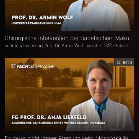
Chirurgische Intervention bei diabetischem Makulaödem – Prof. Dr. Armin Wolf
Im Interview erklärt Prof. Dr. Armin Wolf , welche DMÖ-Patienten am ehesten von einer Operation profitieren, welche Bedeutung das ILM-Peeling für anatomische und funktionelle Ergebnisse hat und in welchen Fällen ein chirurgisches Vorgehen bei DMÖ in Betracht gezogen werden sollte.
6424
Es muss nicht immer Premium sein: Monofokallinsen – Prof. Dr. Anja Liekfeld