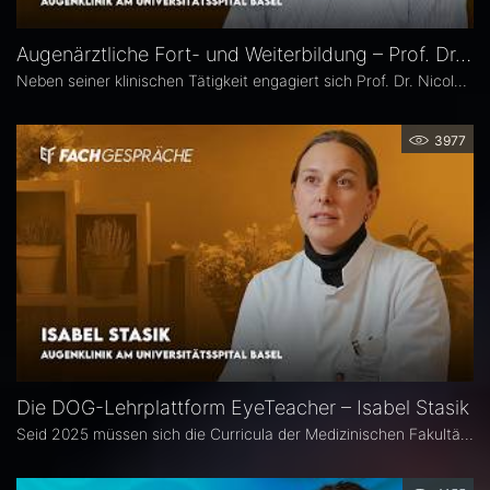
Augenärztliche Fort- und Weiterbildung – Prof. Dr. Nicolas Feltgen
Neben seiner klinischen Tätigkeit engagiert sich Prof. Dr. Nicolas Feltgen besonders in der Lehre und steht der DOG-AG Lehre vor. Im Interview spricht er über die Stärken, aber auch den Optimierungsbedarf des aktuellen Weiterbildungssystems in der Augenheilkunde und erläutert, warum operative Erfahrungen im Ausland aus seiner Sicht eine sinnvolle Ergänzung sind.
3977
Die DOG-Lehrplattform EyeTeacher – Isabel Stasik
Seid 2025 müssen sich die Curricula der Medizinischen Fakultäten am Nationalen Kompetenzbasierten Lernzielkatalog Medizin orientieren – so die neue Approbationsordnung. Die DOG beauftragte daher die Arbeitsgemeinschaft DOG-Lehre, strukturierte Lehrinhalte zu erarbeiten. Das Ergebnis ist die Online-Bibliothek DOG EyeTeacher. Wie das Tool Lehrende unterstützt, erklärt Isabel Stasik vom Universitätsspital Basel, die an der Umsetzung maßgeblich beteiligt war.