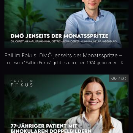
Fall im Fokus: DMÖ jenseits der Monatsspritze – Dr. Christian Karl Brinkmann
In diesem "Fall im Fokus" geht es um einen 1974 geborenen LKW-Fahrer mit diabetischem Makulaödem, der sich 2021 erstmals bei Dr. Christian Karl Brinkmann am Dietrich Bonhoeffer Klinikum in Neubrandenburg vorstellte – mit subjektiv störenden Schatten und einer unscharfen Wahrnehmung von Verkehrszeichen.
2132