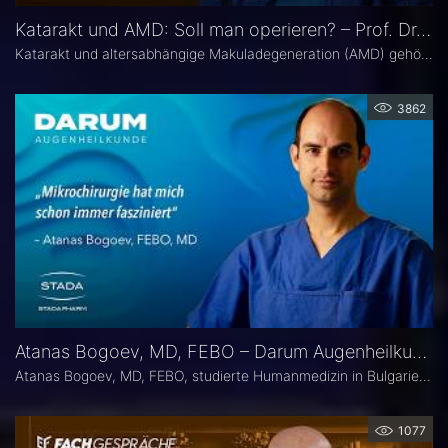
Katarakt und AMD: Soll man operieren? – Prof. Dr. Amelie Pielen
Katarakt und altersabhängige Makuladegeneration (AMD) gehören im fortgeschrittenen Lebensalter zu den häufigsten Augenerkrankungen überhaupt und treten zunehmend zusammen auf. Millionen Eingriffe erfolgen jedes Jahr. Doch in Bezug auf die Frage, ob eine Katarakt-Operation eine AMD womöglich verschlechtert, herrscht in der Praxis häufig Verunsicherung. Prof. Dr. Amelie Pielen gibt auf Basis neuer Studiendaten Antworten auf die wichtigsten Fragen zu diesem Thema.
3862
Atanas Bogoev, MD, FEBO – Darum Augenheilkunde
Atanas Bogoev, MD, FEBO, studierte Humanmedizin in Bulgarien und begann dort seine ärztliche Laufbahn. 2021 wurde er mit dem Young Scientist Award der Bulgarian Glaucoma Society ausgezeichnet. Seine fachärztliche Tätigkeit in der Augenheilkunde setzte er 2021 an der Universitätsaugenklinik Bochum fort, mit einem besonderen Schwerpunkt auf der Diagnostik und Therapie des Glaukoms. Heute ist er Oberarzt an der Universitätsaugenklinik Bochum. Er Ist Mitbegründer der Plattform Ophthalmology24.
1077