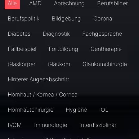
Alle
AMD
Abrechnung
Berufsbilder
Berufspolitik
Bildgebung
Corona
Diabetes
Diagnostik
Fachgespräche
Fallbeispiel
Fortbildung
Gentherapie
Glaskörper
Glaukom
Glaukomchirurgie
Hinterer Augenabschnitt
Hornhaut / Kornea / Cornea
Hornhautchirurgie
Hygiene
IOL
IVOM
Immunologie
Interdisziplinär