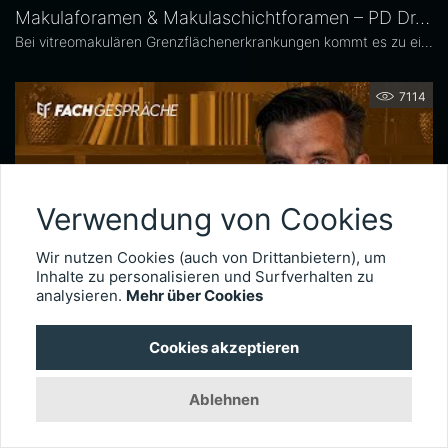
Makulaforamen & Makulaschichtforamen – PD Dr. Olga Furashova
Bei vitreomakulären Grenzflächenerkrankungen kommt es zu einer pathologischen Adhäsion oder Traktion zwischen Glaskörper und Makula. Zu diesen Erkrankungen zählen neben der epiretinalen Gliose hauptsächlich das Makulaforamen und das Makulaschichtforamen, die im Fokus dieses Interviews stehen. PD Dr. Olga Furashova ist stellvertretende Chefärztin und leitende Oberärztin an der Augenklinik des Klinikums Chemnitz. Zu ihren Schwerpunkten zählen vitreoretinale Chirurgie und konservative Retinologie.
7114
Verwendung von Cookies
Wir nutzen Cookies (auch von Drittanbietern), um
Inhalte zu personalisieren und Surfverhalten zu
analysieren.
Mehr über Cookies
Netzhautchirurgie nach Augenverletzungen – Prof. Dr. Armin Wolf
Cookies akzeptieren
Seit 2020 leitet Prof. Dr. Armin Wolf die Universitätsaugenklinik in Ulm. Der international anerkannte Netzhautchirurg verfügt über besondere Expertise in der Behandlung komplexer Fälle, wie etwa schwere Augenverletzungen. Im Interview erläutert er, wie wichtig das Timing der Operation für die Visusprognose bei traumatischen Netzhautablösungen ist, wie er intraokulare Fremdkörper behandelt und welche technischen Entwicklungen die Versorgung okulärer Traumata künftig weiter verbessern könnten.
Ablehnen
3020