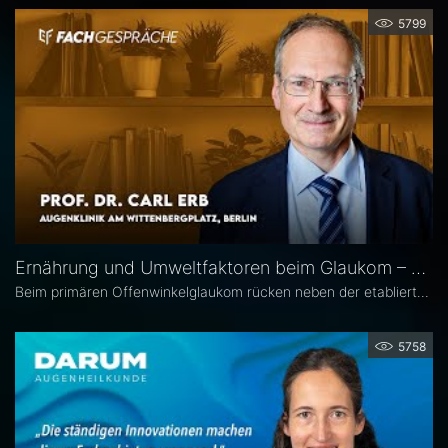
5799
Ernährung und Umweltfaktoren beim Glaukom – Prof. Dr. Carl Erb
Beim primären Offenwinkelglaukom rücken neben der etablierten Senkung des Augeninnendrucks rücken zunehmend auch potenzielle unterstützende Ansätze wie antioxidative Nährstoffe, Vitamine sowie Lebensstil- und Umweltfaktoren in den wissenschaftlichen Fokus. Prof. Dr. Carl Erb, Ärztlicher Leiter der Augenklinik am Wittenbergplatz in Berlin, erläutert im Interview mit Eyefox, welchen Einfluss diese Faktoren auf Pathogenese und Progression des Glaukoms haben könnten.
5758