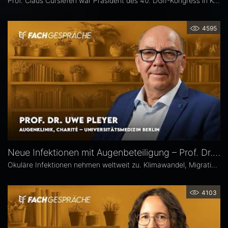
Prof. Claus Cursiefen war Präsident des 40. DGII-Kongress in Köln. Im Interview zieht er Bilanz und spricht über spannende Entwicklungen in der Hornhautchirurgie wie CAIRS und EndoArt, die zunehmende Verzahnung von Kataraktchirurgie mit Hornhaut-, Netzhaut- und Glaukomchirurgie sowie die Ausbildung des ophthalmochirurgischen Nachwuchses.
4595
Neue Infektionen mit Augenbeteiligung – Prof. Dr. Uwe Pleyer
Okuläre Infektionen nehmen weltweit zu. Klimawandel, Migration und globale Mobilität begünstigen die Ausbreitung von hierzulande bislang seltener Erreger – und damit auch das vermehrte Auftreten neuer Infektionskrankheiten mit potenzieller Augenbeteiligung in Mitteleuropa, etwa Dengue- und Chikungunya-Fieber oder West-Nil-Virus-Infektionen. Prof. Dr. Uwe Pleyer erläutert, welche diagnostischen und therapeutischen Herausforderungen sich daraus für Augenärztinnen und Augenärzte ergeben.
4103