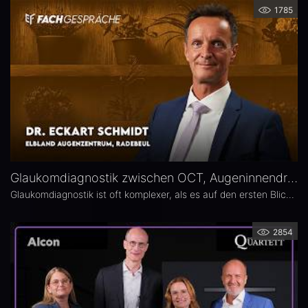
1785
Glaukomdiagnostik zwischen OCT, Augeninnendruck und Gesichtsfeld – Dr. Eckart Schmidt
Glaukomdiagnostik ist oft komplexer, als es auf den ersten Blick scheint. Dr. Eckart Schmidt vom ELBLAND Augenzentrum in Radebeul spricht über die wichtigsten Untersuchungen, die Rolle von OCT sowie über typische Fallstricke in Diagnostik und Verlaufskontrolle.
2854