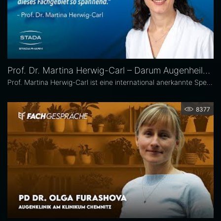
Prof. Dr. Martina Herwig-Carl – Darum Augenheilkunde
Prof. Martina Herwig-Carl ist eine international anerkannte Spezialistin auf dem Gebiet der Ophthalmopathologie und Erkrankungen des vorderen Augenabschnitts. Sie ist Oberärztin an der Universitätsaugenklinik Bonn, wo sie sich der klinischen und chirurgischen Versorgung von Erkrankungen des vorderen Augenabschnitts, einschließlich der Lid- und Hornhautchirurgie, widmet. Zudem leitet sie die Sektion Ophthalmopathologie.
8377