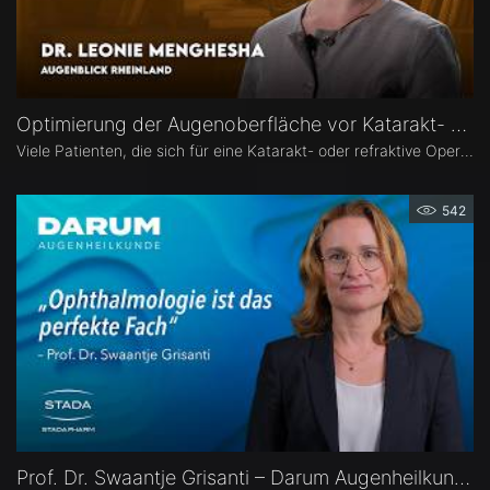
Optimierung der Augenoberfläche vor Katarakt- und Refraktiver Operation – Dr. Leonie Menghesha
Viele Patienten, die sich für eine Katarakt- oder refraktive Operation entscheiden, haben eine Erkrankung der Augenoberfläche. Dr. Leonie Menghesha, MVZ Augenblick Rheinland, erklärt, wie sich betroffene Patienten im Praxisalltag zuverlässig identifizieren lassen, welche Konsequenzen eine instabile Augenoberfläche für die OP-Planung hat und wie sich die Augenoberfläche optimieren lässt.
542
Prof. Dr. Swaantje Grisanti – Darum Augenheilkunde