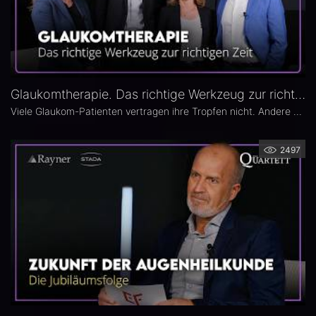
Glaukomtherapie. Das richtige Werkzeug zur richtigen Zeit – Das 26. Ophthalmologische Quartett
Viele Glaukom-Patienten vertragen ihre Tropfen nicht. Andere nehmen sie erst gar nicht. In der neuen Ausgabe des Opthalmologischen Quartetts geht es um Alternativen zur Tropftherapie – moderne, schonende Verfahren wie die direkte selektive Lasertrabekuloplastik (DSLT) oder MIGS.
2497