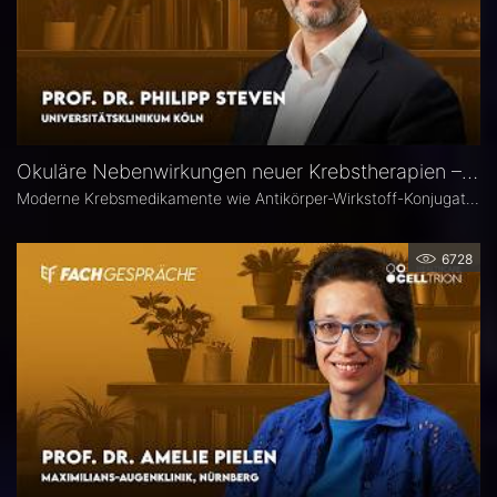
Okuläre Nebenwirkungen neuer Krebstherapien – Prof. Dr. Philipp Steven
Moderne Krebsmedikamente wie Antikörper-Wirkstoff-Konjugate (ADCs) können massive toxische Veränderungen an der Hornhaut hervorrufen. Augenärztliche Kontrollen vor und während der Therapie sind deshalb besonders wichtig. Prof. Dr. Philipp Steven, Experte für Erkrankungen der Augenoberfläche an der Uniklinik Köln, erklärt, welche präventiven und therapeutischen Optionen zur Verfügung stehen und wie Ophthalmologen in die interdisziplinäre Betreuung der Krebspatienten integriert werden sollten.
6728