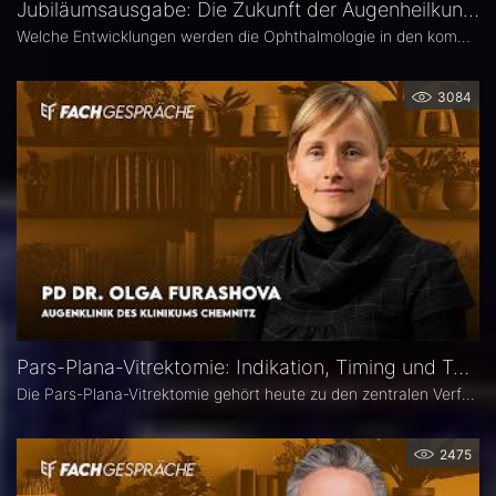
Jubiläumsausgabe: Die Zukunft der Augenheilkunde – Das 25. Ophthalmologische Quartett
Welche Entwicklungen werden die Ophthalmologie in den kommenden Jahren prägen? Die 25. Ausgabe des EYEFOX Talk Formats verbindet Rückblick und Ausblick und spannt den Bogen von prägenden Innovationen der vergangenen Jahre bis zu den Zukunftsthemen der Ophthalmologie. Im Fokus stehen aktuelle Entwicklungen in den Bereichen Netzhaut, Glaukom, Kataraktchirurgie und IOL sowie okuläre Tumoren.
3084
Pars-Plana-Vitrektomie: Indikation, Timing und Technik – PD Dr. Olga Furashova
Die Pars-Plana-Vitrektomie gehört heute zu den zentralen Verfahren der vitreoretinalen Chirurgie – doch nicht jede Glaskörperblutung oder epiretinale Gliose erfordert sofort eine Operation. PD Dr. Olga Furashova (Klinikum Chemnitz) erläutert, wann eine frühe Überweisung sinnvoll ist, welche Faktoren die OP-Indikation bestimmen und welche technischen Entwicklungen die PPV in den letzten Jahren geprägt haben.
2475