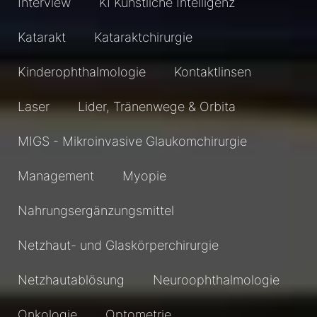
Interview
KI Künstliche Intelligenz
Katarakt
Kataraktchirurgie
Kinderophthalmologie
Kontaktlinsen
Laser
Lider, Tränenwege & Orbita
MIGS - Mikroinvasive Glaukomchirurgie
Management
Myopie
Nahrungsergänzungsmittel
Netzhaut- und Glaskörperchirurgie
Netzhautablösung
Neuroophthalmologie
Onkologie
Optometrie