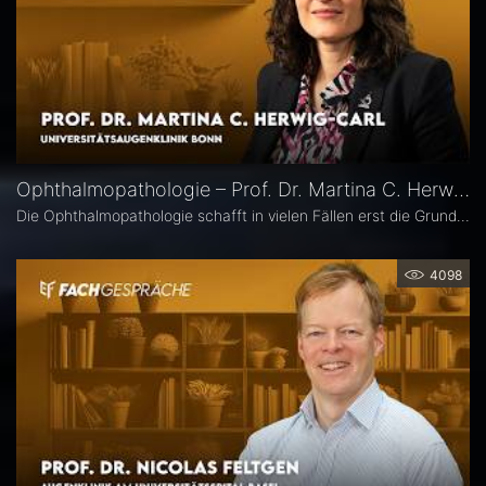
Ophthalmopathologie – Prof. Dr. Martina C. Herwig-Carl
Die Ophthalmopathologie schafft in vielen Fällen erst die Grundlage für eine sichere Diagnose und eine optimale Therapieplanung. Prof. Dr. Martina C. Herwig-Carl leitet die Sektion Ophthalmopathologie an der Universitätsaugenklinik Bonn. Sie erläutert, was sie an ihrem Fach fasziniert, welchen spezifischen Beitrag es insbesondere in der Ophthalmoonkologie leistet und warum die Ophthalmopathologie auch im Zeitalter hochauflösender Bildgebung unverzichtbar bleibt.
4098