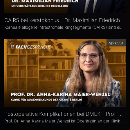
CAIRS bei Keratokonus – Dr. Maximilian Friedrich
Korneale allogene intrastromale Ringsegmente (CAIRS) sind ein innovatives, gewebeschonendes Verfahren zur Behandlung des Keratokonus, bei dem auf synthetische Implantate verzichtet wird. Dr. Maximilian Friedrich, Universitätsaugenklinik Heidelberg, ist Erstautor einer Metaanalyse zu den visuellen und topografischen Ergebnissen von CAIRS bei Keratokonus. Im Interview erläutert er die Vorteile dieser Methode.
6554
Postoperative Komplikationen bei DMEK – Prof. Dr. Anna-Karina Maier-Wenzel
Prof. Dr. Anna-Karina Maier-Wenzel ist Oberärztin an der Klinik für Augenheilkunde der Charité Berlin. Ihr augenchirurgischer Schwerpunkt liegt auf Eingriffen am Vorderabschnitt. Im Eyefox-Interview erläutert sie, welchen Einfluss Donorfaktoren und unterschiedliche Aufbereitungsformen bei der DMEK auf die postoperativen Ergebnisse haben, bei welchen Patientengruppen nach DMEK häufiger Komplikationen auftreten und wie die Nachsorge an der Augenklinik der Charité organisiert ist.