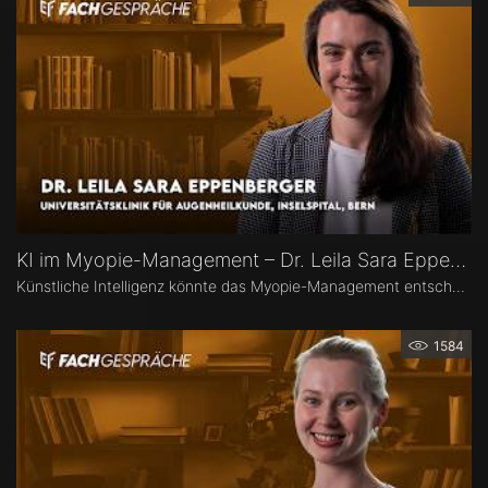
KI im Myopie-Management – Dr. Leila Sara Eppenberger
Künstliche Intelligenz könnte das Myopie-Management entscheidend verändern – von der Risikoeinschätzung bis zur individualisierten Therapie. Dr. Leila Sara Eppenberger, Universitätsklinik für Augenheilkunde, Inselspital Bern, erklärt, welche Rolle KI bei der Risikoeinschätzung und der Identifikation gefährdeter Kinder spielen kann. Zudem berichtet sie, welche KI-Biomarker aus OCT-Angiographie-Daten vielversprechend sind und welche Anwendungen bald im klinischen Alltag ankommen könnten.
1584