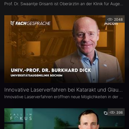
Prof. Dr. Swaantje Grisanti ist Oberärztin an der Klinik für Augenheilkunde des Universitätsklinikums Schleswig-Holstein (UKSH), Campus Lübeck. Ihr Schwerpunkt liegt im Bereich Glaukom bzw. Glaukomchirurgie.
2048
Innovative Laserverfahren bei Katarakt und Glaukom – Univ.-Prof. Dr. Burkhard Dick
Innovative Laserverfahren eröffnen neue Möglichkeiten in der Katarakt- und Glaukomchirurgie. Univ.-Prof. Dr. Burkhard Dick, Universitätsaugenklinik Bochum, berichtet über seine langjährige Erfahrung mit dem Femtosekundenlaser, aktuelle Entwicklungen in der refraktiven Chirurgie und die direkte selektive Lasertrabekuloplastik (DSLT). Außerdem erläutert er, welche Patienten von den neuen Verfahren profitieren und was er von kombinierten Eingriffen hält.
398