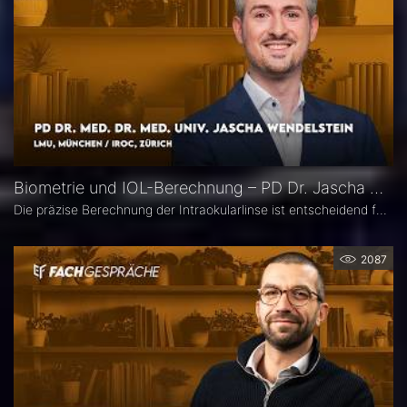
Biometrie und IOL-Berechnung – PD Dr. Jascha Wendelstein im Fachgespräch
Die präzise Berechnung der Intraokularlinse ist entscheidend für den refraktiven Erfolg der Kataraktchirurgie. PD Dr. med. Dr. med. univ. Jascha Wendelstein (IROC Zürich / LMU München) erläutert aktuelle Entwicklungen in der Biometrie, moderne Messverfahren, neue IOL-Formeln sowie den Einfluss von KI – und weist darauf hin, wo trotz Hightech weiterhin Herausforderungen bestehen.
2087