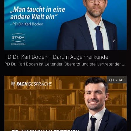
PD Dr. Karl Boden – Darum Augenheilkunde
PD Dr. Karl Boden ist Leitender Oberarzt und stellvertretender Klinikleiter an der Augenklinik Sulzbach. Seine Schwerpunkte liegen in der Katarakt-, Glaukom- und vitreo-retinalen Chichirurgie sowie auf Hornhauttransplantationen inkl. DMEK, Femto- und Excimer-Keratoplastiken.
7043