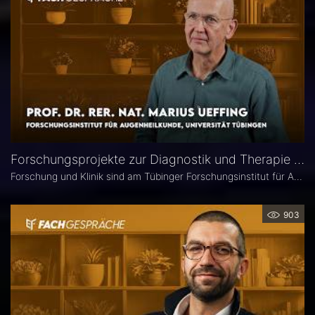
Forschungsprojekte zur Diagnostik und Therapie degenerativer Netzhauterkrankungen – Prof. Marius Ueffing
Forschung und Klinik sind am Tübinger Forschungsinstitut für Augenheilkunde eng verzahnt. Gerade laufen hier zwei große Projekte zur Diagnostik und Therapie degenerativer Netzhauterkrankungen. Im Interview spricht Institutsleiter Prof. Dr. rer. nat. Marius Ueffing über deren Fragestellungen und Ziele, neuartige Wirkstoffe für den klinischen Einsatz sowie den spezifischen Forschungsansatz in Tübingen.
903