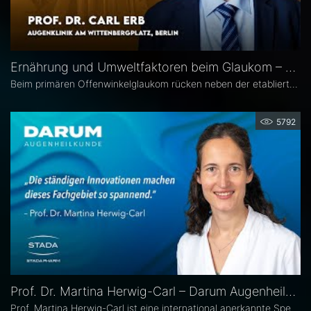
Ernährung und Umweltfaktoren beim Glaukom – Prof. Dr. Carl Erb
Beim primären Offenwinkelglaukom rücken neben der etablierten Senkung des Augeninnendrucks rücken zunehmend auch potenzielle unterstützende Ansätze wie antioxidative Nährstoffe, Vitamine sowie Lebensstil- und Umweltfaktoren in den wissenschaftlichen Fokus. Prof. Dr. Carl Erb, Ärztlicher Leiter der Augenklinik am Wittenbergplatz in Berlin, erläutert im Interview mit Eyefox, welchen Einfluss diese Faktoren auf Pathogenese und Progression des Glaukoms haben könnten.
5792
Prof. Dr. Martina Herwig-Carl – Darum Augenheilkunde
Prof. Martina Herwig-Carl ist eine international anerkannte Spezialistin auf dem Gebiet der Ophthalmopathologie und Erkrankungen des vorderen Augenabschnitts. Sie ist Oberärztin an der Universitätsaugenklinik Bonn, wo sie sich der klinischen und chirurgischen Versorgung von Erkrankungen des vorderen Augenabschnitts, einschließlich der Lid- und Hornhautchirurgie, widmet. Zudem leitet sie die Sektion Ophthalmopathologie.