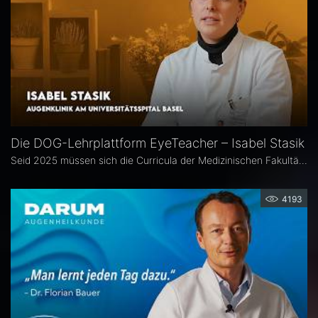
Die DOG-Lehrplattform EyeTeacher – Isabel Stasik
Seid 2025 müssen sich die Curricula der Medizinischen Fakultäten am Nationalen Kompetenzbasierten Lernzielkatalog Medizin orientieren – so die neue Approbationsordnung. Die DOG beauftragte daher die Arbeitsgemeinschaft DOG-Lehre, strukturierte Lehrinhalte zu erarbeiten. Das Ergebnis ist die Online-Bibliothek DOG EyeTeacher. Wie das Tool Lehrende unterstützt, erklärt Isabel Stasik vom Universitätsspital Basel, die an der Umsetzung maßgeblich beteiligt war.
4193