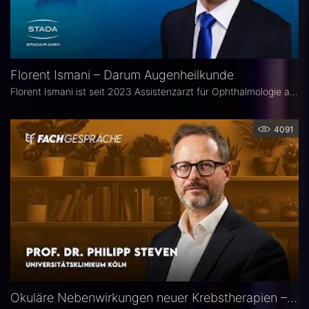
Florent Ismani – Darum Augenheilkunde
Florent Ismani ist seit 2023 Assistenzarzt für Ophthalmologie am Augenzentrum Schleswig-Holstein. Sein Medizinstudium absolvierte er am Universitätsklinikum Hamburg-Eppendorf.
4091
Okuläre Nebenwirkungen neuer Krebstherapien – Prof. Dr. Philipp Steven