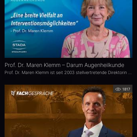
Prof. Dr. Maren Klemm – Darum Augenheilkunde
Prof. Dr. Maren Klemm ist seit 2003 stellvertretende Direktorin der Universitäts-Augenklinik Hamburg Eppendorf und leitet dort den Bereich Glaukom. Ihr Schwerpunkt liegt auf der Chirurgie des gesamten vorderen Augenabschnittes, insbesondere der Glaukom-, refraktiven und Hornhaut-Chirurgie.
1817