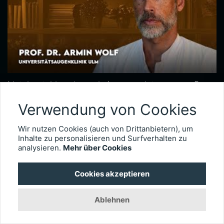
Netzhautchirurgie nach Augenverletzungen – Prof. Dr. Armin Wolf
Seit 2020 leitet Prof. Dr. Armin Wolf die Universitätsaugenklinik in Ulm. Der international anerkannte Netzhautchirurg verfügt über besondere Expertise in der Behandlung komplexer Fälle, wie etwa schwere Augenverletzungen. Im Interview erläutert er, wie wichtig das Timing der Operation für die Visusprognose bei traumatischen Netzhautablösungen ist, wie er intraokulare Fremdkörper behandelt und welche technischen Entwicklungen die Versorgung okulärer Traumata künftig weiter verbessern könnten.
Verwendung von Cookies
3030
Wir nutzen Cookies (auch von Drittanbietern), um
Inhalte zu personalisieren und Surfverhalten zu
analysieren.
Mehr über Cookies
Cookies akzeptieren
Ablehnen