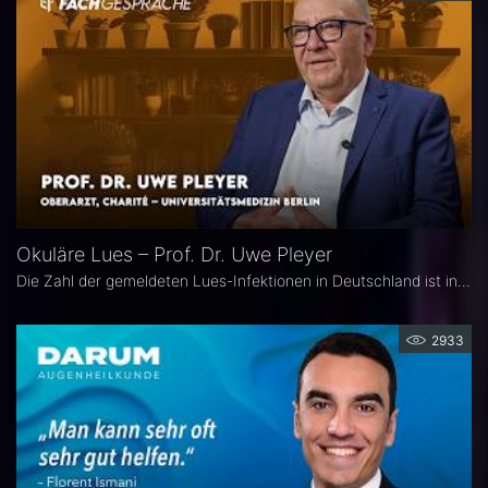
Okuläre Lues – Prof. Dr. Uwe Pleyer
Die Zahl der gemeldeten Lues-Infektionen in Deutschland ist in den vergangenen Jahren kontinuierlich angestiegen und erreichte 2024 einen neuen Höchststand. Aufgrund des vielgestaltigen klinischen Erscheinungsbildes gilt die okuläre Lues als „Chamäleon der Augenheilkunde" und wird nicht selten erst verzögert diagnostiziert.
2933