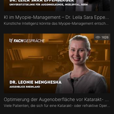
KI im Myopie-Management – Dr. Leila Sara Eppenberger
Künstliche Intelligenz könnte das Myopie-Management entscheidend verändern – von der Risikoeinschätzung bis zur individualisierten Therapie. Dr. Leila Sara Eppenberger, Universitätsklinik für Augenheilkunde, Inselspital Bern, erklärt, welche Rolle KI bei der Risikoeinschätzung und der Identifikation gefährdeter Kinder spielen kann. Zudem berichtet sie, welche KI-Biomarker aus OCT-Angiographie-Daten vielversprechend sind und welche Anwendungen bald im klinischen Alltag ankommen könnten.
1626
Optimierung der Augenoberfläche vor Katarakt- und Refraktiver Operation – Dr. Leonie Menghesha
Viele Patienten, die sich für eine Katarakt- oder refraktive Operation entscheiden, haben eine Erkrankung der Augenoberfläche. Dr. Leonie Menghesha, MVZ Augenblick Rheinland, erklärt, wie sich betroffene Patienten im Praxisalltag zuverlässig identifizieren lassen, welche Konsequenzen eine instabile Augenoberfläche für die OP-Planung hat und wie sich die Augenoberfläche optimieren lässt.