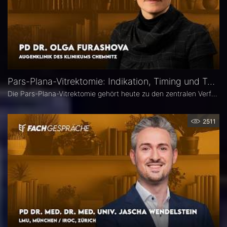
Pars-Plana-Vitrektomie: Indikation, Timing und Technik – PD Dr. Olga Furashova
Die Pars-Plana-Vitrektomie gehört heute zu den zentralen Verfahren der vitreoretinalen Chirurgie – doch nicht jede Glaskörperblutung oder epiretinale Gliose erfordert sofort eine Operation. PD Dr. Olga Furashova (Klinikum Chemnitz) erläutert, wann eine frühe Überweisung sinnvoll ist, welche Faktoren die OP-Indikation bestimmen und welche technischen Entwicklungen die PPV in den letzten Jahren geprägt haben.
2511