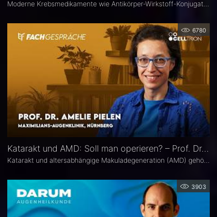
Moderne Krebsmedikamente wie Antikörper-Wirkstoff-Konjugate (ADCs) können massive toxische Veränderungen an der Hornhaut hervorrufen. Augenärztliche Kontrollen vor und während der Therapie sind deshalb besonders wichtig. Prof. Dr. Philipp Steven, Experte für Erkrankungen der Augenoberfläche an der Uniklinik Köln, erklärt, welche präventiven und therapeutischen Optionen zur Verfügung stehen und wie Ophthalmologen in die interdisziplinäre Betreuung der Krebspatienten integriert werden sollten.
6780
Katarakt und AMD: Soll man operieren? – Prof. Dr. Amelie Pielen
Katarakt und altersabhängige Makuladegeneration (AMD) gehören im fortgeschrittenen Lebensalter zu den häufigsten Augenerkrankungen überhaupt und treten zunehmend zusammen auf. Millionen Eingriffe erfolgen jedes Jahr. Doch in Bezug auf die Frage, ob eine Katarakt-Operation eine AMD womöglich verschlechtert, herrscht in der Praxis häufig Verunsicherung. Prof. Dr. Amelie Pielen gibt auf Basis neuer Studiendaten Antworten auf die wichtigsten Fragen zu diesem Thema.
3903