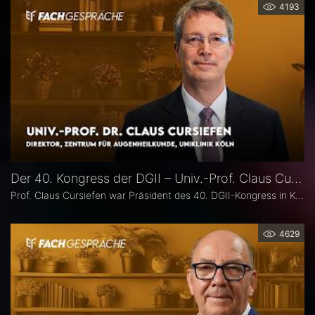
4193
Der 40. Kongress der DGII – Univ.-Prof. Claus Cursiefen
Prof. Claus Cursiefen war Präsident des 40. DGII-Kongress in Köln. Im Interview zieht er Bilanz und spricht über spannende Entwicklungen in der Hornhautchirurgie wie CAIRS und EndoArt, die zunehmende Verzahnung von Kataraktchirurgie mit Hornhaut-, Netzhaut- und Glaukomchirurgie sowie die Ausbildung des ophthalmochirurgischen Nachwuchses.
4629