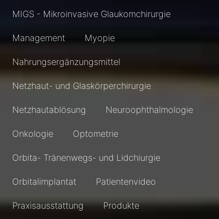
MIGS - Mikroinvasive Glaukomchirurgie
Management
Myopie
Nahrungsergänzungsmittel
Netzhaut- und Glaskörperchirurgie
Netzhautablösung
Neuroophthalmologie
Onkologie
Optometrie
Orbita- Tränenwegs- und Lidchiurgie
Orbitalimplantat
Patientenvideo
Praxisausstattung
Produkte