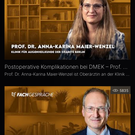
Postoperative Komplikationen bei DMEK – Prof. Dr. Anna-Karina Maier-Wenzel
Prof. Dr. Anna-Karina Maier-Wenzel ist Oberärztin an der Klinik für Augenheilkunde der Charité Berlin. Ihr augenchirurgischer Schwerpunkt liegt auf Eingriffen am Vorderabschnitt. Im Eyefox-Interview erläutert sie, welchen Einfluss Donorfaktoren und unterschiedliche Aufbereitungsformen bei der DMEK auf die postoperativen Ergebnisse haben, bei welchen Patientengruppen nach DMEK häufiger Komplikationen auftreten und wie die Nachsorge an der Augenklinik der Charité organisiert ist.
5835