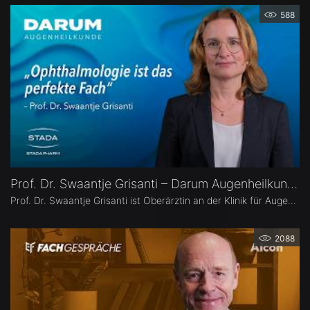
588
Prof. Dr. Swaantje Grisanti – Darum Augenheilkunde
Prof. Dr. Swaantje Grisanti ist Oberärztin an der Klinik für Augenheilkunde des Universitätsklinikums Schleswig-Holstein (UKSH), Campus Lübeck. Ihr Schwerpunkt liegt im Bereich Glaukom bzw. Glaukomchirurgie.
2088