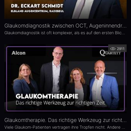
Glaukomdiagnostik zwischen OCT, Augeninnendruck und Gesichtsfeld – Dr. Eckart Schmidt
Glaukomdiagnostik ist oft komplexer, als es auf den ersten Blick scheint. Dr. Eckart Schmidt vom ELBLAND Augenzentrum in Radebeul spricht über die wichtigsten Untersuchungen, die Rolle von OCT sowie über typische Fallstricke in Diagnostik und Verlaufskontrolle.
2911
Glaukomtherapie. Das richtige Werkzeug zur richtigen Zeit – Das 26. Ophthalmologische Quartett
Viele Glaukom-Patienten vertragen ihre Tropfen nicht. Andere nehmen sie erst gar nicht. In der neuen Ausgabe des Opthalmologischen Quartetts geht es um Alternativen zur Tropftherapie – moderne, schonende Verfahren wie die direkte selektive Lasertrabekuloplastik (DSLT) oder MIGS.