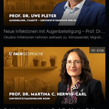
Neue Infektionen mit Augenbeteiligung – Prof. Dr. Uwe Pleyer
Okuläre Infektionen nehmen weltweit zu. Klimawandel, Migration und globale Mobilität begünstigen die Ausbreitung von hierzulande bislang seltener Erreger – und damit auch das vermehrte Auftreten neuer Infektionskrankheiten mit potenzieller Augenbeteiligung in Mitteleuropa, etwa Dengue- und Chikungunya-Fieber oder West-Nil-Virus-Infektionen. Prof. Dr. Uwe Pleyer erläutert, welche diagnostischen und therapeutischen Herausforderungen sich daraus für Augenärztinnen und Augenärzte ergeben.
4138