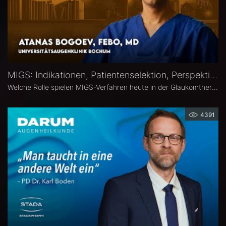
MIGS: Indikationen, Patientenselektion, Perspektiven – Atanas Bogoev, FEBO, MD
Welche Rolle spielen MIGS-Verfahren heute in der Glaukomtherapie? Atanas Bogoev, FEBO, MD, Oberarzt an der Universitätsaugenklinik Bochum spricht im Interview über Indikationen und Patientenselektion, den Stellenwert verschiedener MIGS-Verfahren im klinischen Alltag, realistische Therapieziele sowie Limitationen und zukünftige Entwicklungen der minimalinvasiven Glaukomchirurgie.
4391