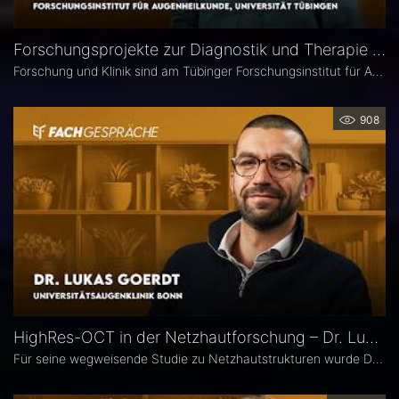
Forschungsprojekte zur Diagnostik und Therapie degenerativer Netzhauterkrankungen – Prof. Marius Ueffing
Forschung und Klinik sind am Tübinger Forschungsinstitut für Augenheilkunde eng verzahnt. Gerade laufen hier zwei große Projekte zur Diagnostik und Therapie degenerativer Netzhauterkrankungen. Im Interview spricht Institutsleiter Prof. Dr. rer. nat. Marius Ueffing über deren Fragestellungen und Ziele, neuartige Wirkstoffe für den klinischen Einsatz sowie den spezifischen Forschungsansatz in Tübingen.
908
HighRes-OCT in der Netzhautforschung – Dr. Lukas Goerdt
Für seine wegweisende Studie zu Netzhautstrukturen wurde Dr. Lukas Goerdt 2025 mit dem Heidelberg Engineering Xtreme Research Award ausgezeichnet. Eine zentrale Rolle in seiner Forschung spielte das HighRes-OCT. Im Fachgespräch erläutert er, welche neuen Möglichkeiten dieses Bildgebungsverfahren eröffnet, welche bislang unbekannten Strukturen er identifizieren konnte und welche Bedeutung sie für die Diagnostik degenerativer Netzhauterkrankungen haben könnten.