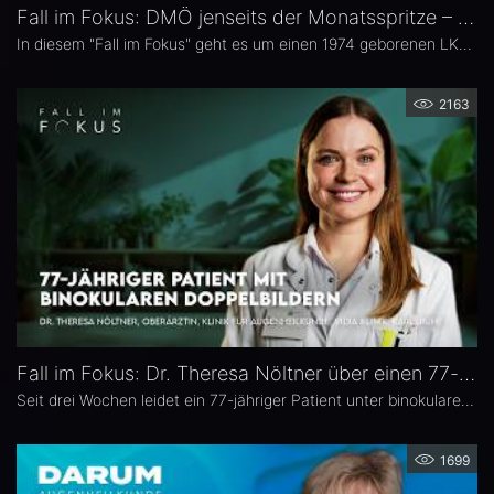
Fall im Fokus: DMÖ jenseits der Monatsspritze – Dr. Christian Karl Brinkmann
In diesem "Fall im Fokus" geht es um einen 1974 geborenen LKW-Fahrer mit diabetischem Makulaödem, der sich 2021 erstmals bei Dr. Christian Karl Brinkmann am Dietrich Bonhoeffer Klinikum in Neubrandenburg vorstellte – mit subjektiv störenden Schatten und einer unscharfen Wahrnehmung von Verkehrszeichen.
2163
Fall im Fokus: Dr. Theresa Nöltner über einen 77-jährigen Patienten mit binokularen Doppelbildern
Seit drei Wochen leidet ein 77-jähriger Patient unter binokularen Doppelbildern beim Blick zur Seite. In dieser Ausgabe von „Fall im Fokus“ berichtet Dr. Theresa Nöltner, Oberärztin an der ViDia Augenklinik Karlsruhe, über die diagnostische Abklärung des Falls und die daraus resultierenden therapeutischen Schritte. Zu Dr. Nöltners chirurgischen Schwerpunkten zählen Lid- und Augenoberflächenerkrankungen sowie Schieloperationen.
1699