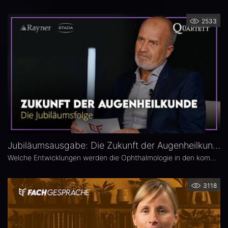
2533
Jubiläumsausgabe: Die Zukunft der Augenheilkunde – Das 25. Ophthalmologische Quartett
Welche Entwicklungen werden die Ophthalmologie in den kommenden Jahren prägen? Die 25. Ausgabe des EYEFOX Talk Formats verbindet Rückblick und Ausblick und spannt den Bogen von prägenden Innovationen der vergangenen Jahre bis zu den Zukunftsthemen der Ophthalmologie. Im Fokus stehen aktuelle Entwicklungen in den Bereichen Netzhaut, Glaukom, Kataraktchirurgie und IOL sowie okuläre Tumoren.
3118