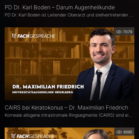
PD Dr. Karl Boden – Darum Augenheilkunde
PD Dr. Karl Boden ist Leitender Oberarzt und stellvertretender Klinikleiter an der Augenklinik Sulzbach. Seine Schwerpunkte liegen in der Katarakt-, Glaukom- und vitreo-retinalen Chichirurgie sowie auf Hornhauttransplantationen inkl. DMEK, Femto- und Excimer-Keratoplastiken.
7079
CAIRS bei Keratokonus – Dr. Maximilian Friedrich
Korneale allogene intrastromale Ringsegmente (CAIRS) sind ein innovatives, gewebeschonendes Verfahren zur Behandlung des Keratokonus, bei dem auf synthetische Implantate verzichtet wird. Dr. Maximilian Friedrich, Universitätsaugenklinik Heidelberg, ist Erstautor einer Metaanalyse zu den visuellen und topografischen Ergebnissen von CAIRS bei Keratokonus. Im Interview erläutert er die Vorteile dieser Methode.
6595