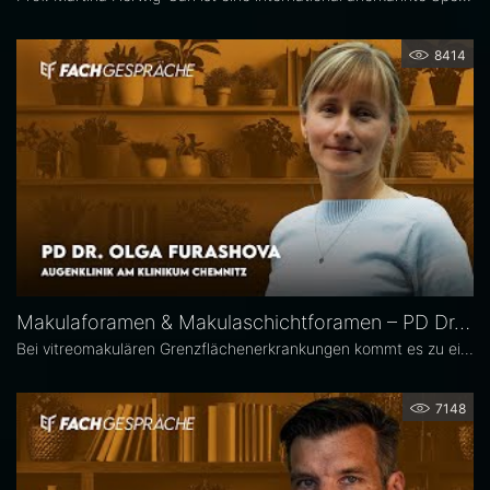
8414
Makulaforamen & Makulaschichtforamen – PD Dr. Olga Furashova
Bei vitreomakulären Grenzflächenerkrankungen kommt es zu einer pathologischen Adhäsion oder Traktion zwischen Glaskörper und Makula. Zu diesen Erkrankungen zählen neben der epiretinalen Gliose hauptsächlich das Makulaforamen und das Makulaschichtforamen, die im Fokus dieses Interviews stehen. PD Dr. Olga Furashova ist stellvertretende Chefärztin und leitende Oberärztin an der Augenklinik des Klinikums Chemnitz. Zu ihren Schwerpunkten zählen vitreoretinale Chirurgie und konservative Retinologie.
7148