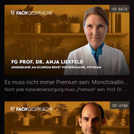
6473
Es muss nicht immer Premium sein: Monofokallinsen – Prof. Dr. Anja Liekfeld
Nicht jede Kataraktversorgung muss „Premium“ sein. Prof. Dr. Anja Liekfeld, Chefärztin der Augenklinik am Klinikum Ernst von Bergmann in Potsdam, erläutert, warum klassische Monofokallinsen trotz einer wachsenden Zahl an Sonderlinsen weiterhin eine überzeugende Wahl sind, für welche Patienten sie klare Vorteile bieten, wie Erwartungen realistisch gesteuert werden können und welche Entwicklungen sie in den kommenden Jahren in Sachen Monofokallinsen erwartet.
4799