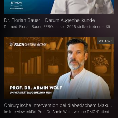
Dr. Florian Bauer – Darum Augenheilkunde
Dr. med. Florian Bauer, FEBO, ist seit 2025 stellvertretender Klinikdirektor und Leitender Oberarzt an der Universitätsaugenklinik Bochum. Zuvor war er als Oberarzt für Netzhautchirurgie am Universitätsklinikum Münster und an der Paracelsus Medizinische Privatuniversität in Nürnberg tätig.
4625
Chirurgische Intervention bei diabetischem Makulaödem – Prof. Dr. Armin Wolf
Im Interview erklärt Prof. Dr. Armin Wolf , welche DMÖ-Patienten am ehesten von einer Operation profitieren, welche Bedeutung das ILM-Peeling für anatomische und funktionelle Ergebnisse hat und in welchen Fällen ein chirurgisches Vorgehen bei DMÖ in Betracht gezogen werden sollte.