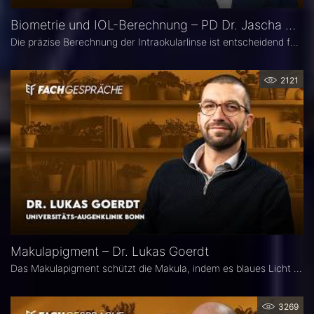
Biometrie und IOL-Berechnung – PD Dr. Jascha Wendelstein im Fachgespräch
Die präzise Berechnung der Intraokularlinse ist entscheidend für den refraktiven Erfolg der Kataraktchirurgie. PD Dr. med. Dr. med. univ. Jascha Wendelstein (IROC Zürich / LMU München) erläutert aktuelle Entwicklungen in der Biometrie, moderne Messverfahren, neue IOL-Formeln sowie den Einfluss von KI – und weist darauf hin, wo trotz Hightech weiterhin Herausforderungen bestehen.
2121
Makulapigment – Dr. Lukas Goerdt
Das Makulapigment schützt die Makula, indem es blaues Licht filtert und freie Radikale neutralisiert. Warum dieser natürliche Schutzmechanismus für die Augenheilkunde so spannend ist, welche Rolle die optische Dichte des Makulapigments (MPOD) bei Erkrankungen wie AMD und Glaukom spielt und ob Nahrungsergänzungsmittel zur Stabilisierung der MPOD sinnvoll sein können, erklärt Dr. Lukas Goerdt, Assistenzarzt an der Universitätsaugenklinik Bonn.
3269