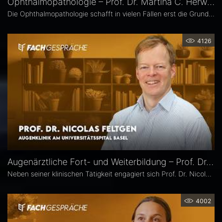
Ophthalmopathologie – Prof. Dr. Martina C. Herwig-Carl
Die Ophthalmopathologie schafft in vielen Fällen erst die Grundlage für eine sichere Diagnose und eine optimale Therapieplanung. Prof. Dr. Martina C. Herwig-Carl leitet die Sektion Ophthalmopathologie an der Universitätsaugenklinik Bonn. Sie erläutert, was sie an ihrem Fach fasziniert, welchen spezifischen Beitrag es insbesondere in der Ophthalmoonkologie leistet und warum die Ophthalmopathologie auch im Zeitalter hochauflösender Bildgebung unverzichtbar bleibt.
4126
Augenärztliche Fort- und Weiterbildung – Prof. Dr. Nicolas Feltgen
Neben seiner klinischen Tätigkeit engagiert sich Prof. Dr. Nicolas Feltgen besonders in der Lehre und steht der DOG-AG Lehre vor. Im Interview spricht er über die Stärken, aber auch den Optimierungsbedarf des aktuellen Weiterbildungssystems in der Augenheilkunde und erläutert, warum operative Erfahrungen im Ausland aus seiner Sicht eine sinnvolle Ergänzung sind.
4002