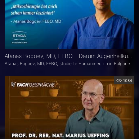
Atanas Bogoev, MD, FEBO – Darum Augenheilkunde
Atanas Bogoev, MD, FEBO, studierte Humanmedizin in Bulgarien und begann dort seine ärztliche Laufbahn. 2021 wurde er mit dem Young Scientist Award der Bulgarian Glaucoma Society ausgezeichnet. Seine fachärztliche Tätigkeit in der Augenheilkunde setzte er 2021 an der Universitätsaugenklinik Bochum fort, mit einem besonderen Schwerpunkt auf der Diagnostik und Therapie des Glaukoms. Heute ist er Oberarzt an der Universitätsaugenklinik Bochum. Er Ist Mitbegründer der Plattform Ophthalmology24.
1084