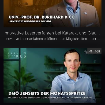
Innovative Laserverfahren bei Katarakt und Glaukom – Univ.-Prof. Dr. Burkhard Dick
Innovative Laserverfahren eröffnen neue Möglichkeiten in der Katarakt- und Glaukomchirurgie. Univ.-Prof. Dr. Burkhard Dick, Universitätsaugenklinik Bochum, berichtet über seine langjährige Erfahrung mit dem Femtosekundenlaser, aktuelle Entwicklungen in der refraktiven Chirurgie und die direkte selektive Lasertrabekuloplastik (DSLT). Außerdem erläutert er, welche Patienten von den neuen Verfahren profitieren und was er von kombinierten Eingriffen hält.
405