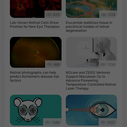
633
1218
Lab-Grown Retinal Cells Show
Erucamide stabilizes tissue in
Promise for New Eye Therapies
preclinical models of retinal
degeneration
969
1236
Retinal photographs can help
M2care and ZEISS Ventures
predict Alzheimer’s disease risk
Support Maculaser Oy to
factors
Advance Pioneering
Temperature-Controlled Retinal
Laser Therapy
1388
2557