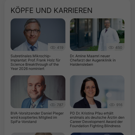
KÖPFE UND KARRIEREN
419
450
Subretinales Mikrochip-
Dr. Amine Maamri neuer
Implantat: Prof. Frank Holz für
Chefarzt der Augenklinik in
Science Breakthrough of the
Haldensleben
Year 2026 nominiert
787
916
BVA-Vorsitzender Daniel Pleger
PD Dr. Kristina Pfau erhält
wird kooptiertes Mitglied im
erstmals als deutsche Ärztin den
SpiFa-Vorstand
Career Development Award der
Foundation Fighting Blindness