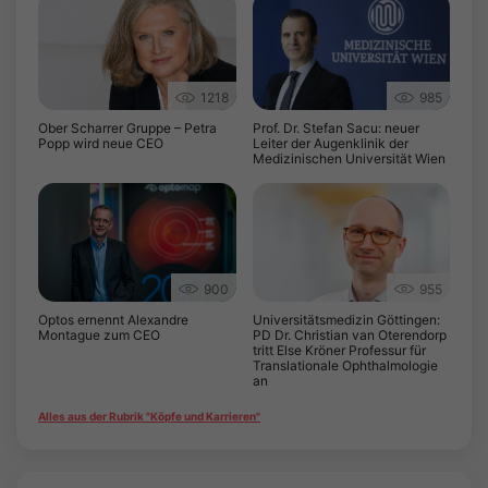
1218
985
Ober Scharrer Gruppe – Petra
Prof. Dr. Stefan Sacu: neuer
Popp wird neue CEO
Leiter der Augenklinik der
Medizinischen Universität Wien
900
955
Optos ernennt Alexandre
Universitätsmedizin Göttingen:
Montague zum CEO
PD Dr. Christian van Oterendorp
tritt Else Kröner Professur für
Translationale Ophthalmologie
an
Alles aus der Rubrik "Köpfe und Karrieren"