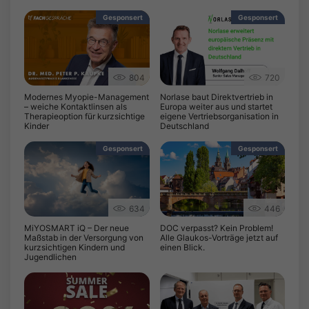
Gesponsert
Gesponsert
804
720
Modernes Myopie-Management
Norlase baut Direktvertrieb in
– weiche Kontaktlinsen als
Europa weiter aus und startet
Therapieoption für kurzsichtige
eigene Vertriebsorganisation in
Kinder
Deutschland
Gesponsert
Gesponsert
634
446
MiYOSMART iQ – Der neue
DOC verpasst? Kein Problem!
Maßstab in der Versorgung von
Alle Glaukos-Vorträge jetzt auf
kurzsichtigen Kindern und
einen Blick.
Jugendlichen