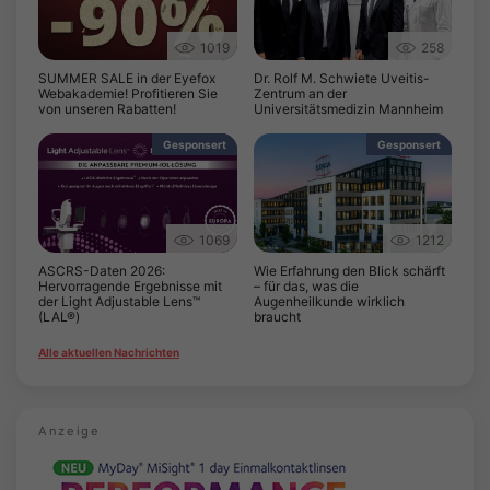
1019
258
SUMMER SALE in der Eyefox
Dr. Rolf M. Schwiete Uveitis-
Webakademie! Profitieren Sie
Zentrum an der
von unseren Rabatten!
Universitätsmedizin Mannheim
Gesponsert
Gesponsert
1069
1212
ASCRS-Daten 2026:
Wie Erfahrung den Blick schärft
Hervorragende Ergebnisse mit
– für das, was die
der Light Adjustable Lens™
Augenheilkunde wirklich
(LAL®)
braucht
Alle aktuellen Nachrichten