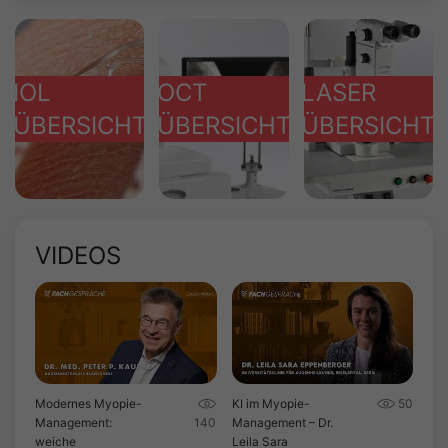
IOL
OCT
LASER
ÜBERSICHT
ÜBERSICHT
ÜBERSICHT
VIDEOS
Modernes Myopie-
KI im Myopie-
50
Management:
140
Management – Dr.
weiche
Leila Sara