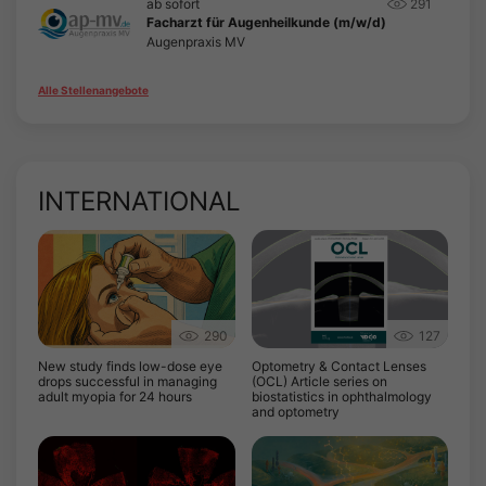
ab sofort
291
Facharzt für Augenheilkunde (m/w/d)
Augenpraxis MV
Alle Stellenangebote
INTERNATIONAL
290
127
New study finds low-dose eye
Optometry & Contact Lenses
drops successful in managing
(OCL) Article series on
adult myopia for 24 hours
biostatistics in ophthalmology
and optometry