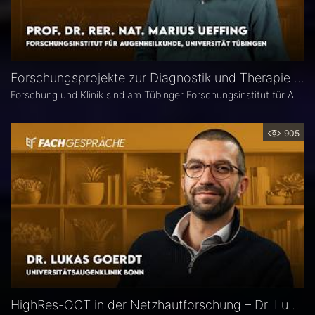
Forschungsprojekte zur Diagnostik und Therapie degenerativer Netzhauterkrankungen – Prof. Marius Ueffing
Forschung und Klinik sind am Tübinger Forschungsinstitut für Augenheilkunde eng verzahnt. Gerade laufen hier zwei große Projekte zur Diagnostik und Therapie degenerativer Netzhauterkrankungen. Im Interview spricht Institutsleiter Prof. Dr. rer. nat. Marius Ueffing über deren Fragestellungen und Ziele, neuartige Wirkstoffe für den klinischen Einsatz sowie den spezifischen Forschungsansatz in Tübingen.
905
HighRes-OCT in der Netzhautforschung – Dr. Lukas Goerdt