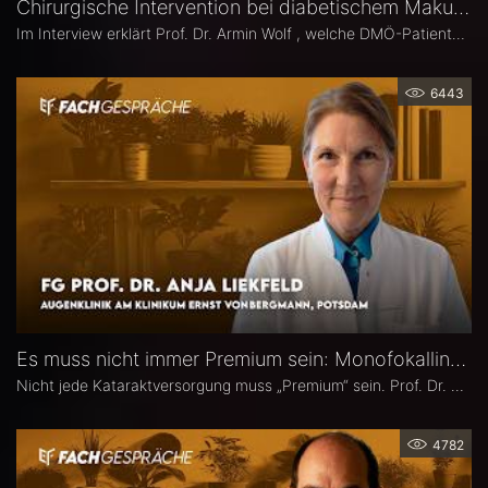
Chirurgische Intervention bei diabetischem Makulaödem – Prof. Dr. Armin Wolf
Im Interview erklärt Prof. Dr. Armin Wolf , welche DMÖ-Patienten am ehesten von einer Operation profitieren, welche Bedeutung das ILM-Peeling für anatomische und funktionelle Ergebnisse hat und in welchen Fällen ein chirurgisches Vorgehen bei DMÖ in Betracht gezogen werden sollte.
6443
Es muss nicht immer Premium sein: Monofokallinsen – Prof. Dr. Anja Liekfeld
Nicht jede Kataraktversorgung muss „Premium“ sein. Prof. Dr. Anja Liekfeld, Chefärztin der Augenklinik am Klinikum Ernst von Bergmann in Potsdam, erläutert, warum klassische Monofokallinsen trotz einer wachsenden Zahl an Sonderlinsen weiterhin eine überzeugende Wahl sind, für welche Patienten sie klare Vorteile bieten, wie Erwartungen realistisch gesteuert werden können und welche Entwicklungen sie in den kommenden Jahren in Sachen Monofokallinsen erwartet.
4782