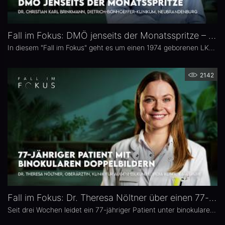
Fall im Fokus: DMÖ jenseits der Monatsspritze – Dr. Christian Karl Brinkmann
In diesem "Fall im Fokus" geht es um einen 1974 geborenen LKW-Fahrer mit diabetischem Makulaödem, der sich 2021 erstmals bei Dr. Christian Karl Brinkmann am Dietrich Bonhoeffer Klinikum in Neubrandenburg vorstellte – mit subjektiv störenden Schatten und einer unscharfen Wahrnehmung von Verkehrszeichen.
2142
Fall im Fokus: Dr. Theresa Nöltner über einen 77-jährigen Patienten mit binokularen Doppelbildern
Seit drei Wochen leidet ein 77-jähriger Patient unter binokularen Doppelbildern beim Blick zur Seite. In dieser Ausgabe von „Fall im Fokus“ berichtet Dr. Theresa Nöltner, Oberärztin an der ViDia Augenklinik Karlsruhe, über die diagnostische Abklärung des Falls und die daraus resultierenden therapeutischen Schritte. Zu Dr. Nöltners chirurgischen Schwerpunkten zählen Lid- und Augenoberflächenerkrankungen sowie Schieloperationen.