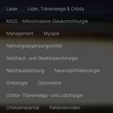
Laser
Lider, Tränenwege & Orbita
MIGS - Mikroinvasive Glaukomchirurgie
Management
Myopie
Nahrungsergänzungsmittel
Netzhaut- und Glaskörperchirurgie
Netzhautablösung
Neuroophthalmologie
Onkologie
Optometrie
Orbita- Tränenwegs- und Lidchiurgie
Orbitalimplantat
Patientenvideo