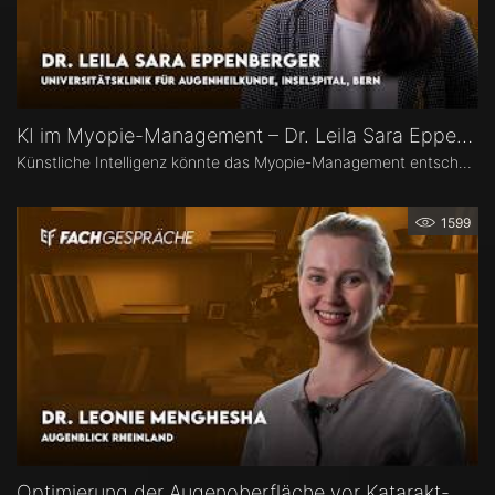
KI im Myopie-Management – Dr. Leila Sara Eppenberger
Künstliche Intelligenz könnte das Myopie-Management entscheidend verändern – von der Risikoeinschätzung bis zur individualisierten Therapie. Dr. Leila Sara Eppenberger, Universitätsklinik für Augenheilkunde, Inselspital Bern, erklärt, welche Rolle KI bei der Risikoeinschätzung und der Identifikation gefährdeter Kinder spielen kann. Zudem berichtet sie, welche KI-Biomarker aus OCT-Angiographie-Daten vielversprechend sind und welche Anwendungen bald im klinischen Alltag ankommen könnten.
1599
Optimierung der Augenoberfläche vor Katarakt- und Refraktiver Operation – Dr. Leonie Menghesha