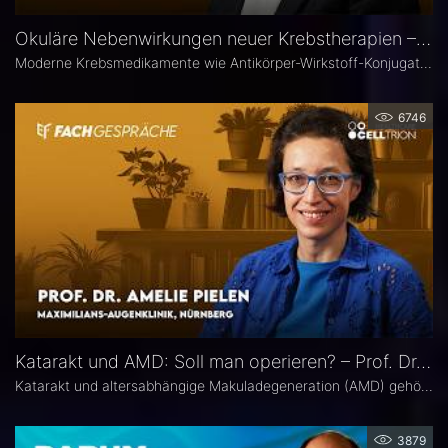
Okuläre Nebenwirkungen neuer Krebstherapien – Prof. Dr. Philipp Steven
Moderne Krebsmedikamente wie Antikörper-Wirkstoff-Konjugate (ADCs) können massive toxische Veränderungen an der Hornhaut hervorrufen. Augenärztliche Kontrollen vor und während der Therapie sind deshalb besonders wichtig. Prof. Dr. Philipp Steven, Experte für Erkrankungen der Augenoberfläche an der Uniklinik Köln, erklärt, welche präventiven und therapeutischen Optionen zur Verfügung stehen und wie Ophthalmologen in die interdisziplinäre Betreuung der Krebspatienten integriert werden sollten.
6746
Katarakt und AMD: Soll man operieren? – Prof. Dr. Amelie Pielen
Katarakt und altersabhängige Makuladegeneration (AMD) gehören im fortgeschrittenen Lebensalter zu den häufigsten Augenerkrankungen überhaupt und treten zunehmend zusammen auf. Millionen Eingriffe erfolgen jedes Jahr. Doch in Bezug auf die Frage, ob eine Katarakt-Operation eine AMD womöglich verschlechtert, herrscht in der Praxis häufig Verunsicherung. Prof. Dr. Amelie Pielen gibt auf Basis neuer Studiendaten Antworten auf die wichtigsten Fragen zu diesem Thema.
3879