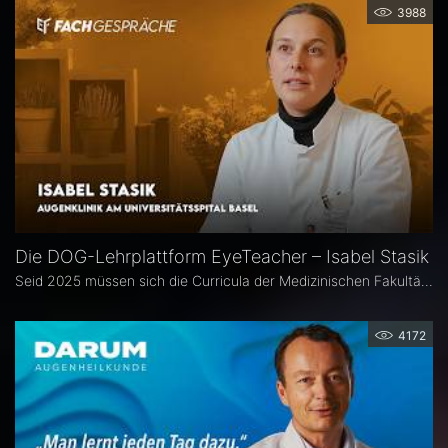
3988
Die DOG-Lehrplattform EyeTeacher – Isabel Stasik
Seid 2025 müssen sich die Curricula der Medizinischen Fakultäten am Nationalen Kompetenzbasierten Lernzielkatalog Medizin orientieren – so die neue Approbationsordnung. Die DOG beauftragte daher die Arbeitsgemeinschaft DOG-Lehre, strukturierte Lehrinhalte zu erarbeiten. Das Ergebnis ist die Online-Bibliothek DOG EyeTeacher. Wie das Tool Lehrende unterstützt, erklärt Isabel Stasik vom Universitätsspital Basel, die an der Umsetzung maßgeblich beteiligt war.
4172