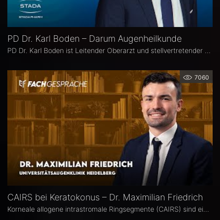
PD Dr. Karl Boden – Darum Augenheilkunde
PD Dr. Karl Boden ist Leitender Oberarzt und stellvertretender Klinikleiter an der Augenklinik Sulzbach. Seine Schwerpunkte liegen in der Katarakt-, Glaukom- und vitreo-retinalen Chichirurgie sowie auf Hornhauttransplantationen inkl. DMEK, Femto- und Excimer-Keratoplastiken.
7060
CAIRS bei Keratokonus – Dr. Maximilian Friedrich
Korneale allogene intrastromale Ringsegmente (CAIRS) sind ein innovatives, gewebeschonendes Verfahren zur Behandlung des Keratokonus, bei dem auf synthetische Implantate verzichtet wird. Dr. Maximilian Friedrich, Universitätsaugenklinik Heidelberg, ist Erstautor einer Metaanalyse zu den visuellen und topografischen Ergebnissen von CAIRS bei Keratokonus. Im Interview erläutert er die Vorteile dieser Methode.