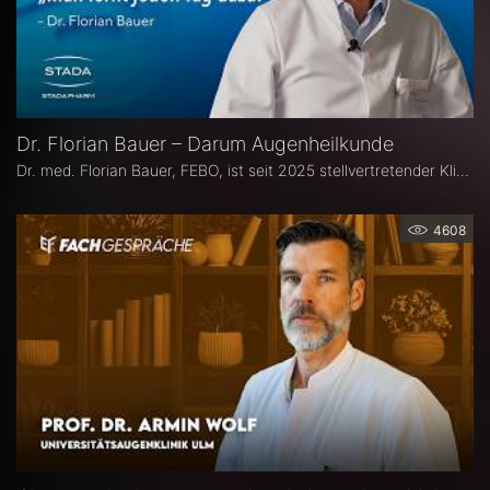
Dr. Florian Bauer – Darum Augenheilkunde
Dr. med. Florian Bauer, FEBO, ist seit 2025 stellvertretender Klinikdirektor und Leitender Oberarzt an der Universitätsaugenklinik Bochum. Zuvor war er als Oberarzt für Netzhautchirurgie am Universitätsklinikum Münster und an der Paracelsus Medizinische Privatuniversität in Nürnberg tätig.
4608