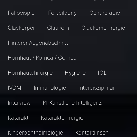
Fallbeispiel
Fortbildung
Gentherapie
Glaskörper
Glaukom
Glaukomchirurgie
Hinterer Augenabschnitt
Hornhaut / Kornea / Cornea
Hornhautchirurgie
Hygiene
IOL
IVOM
Immunologie
Interdisziplinär
Interview
KI Künstliche Intelligenz
Katarakt
Kataraktchirurgie
Kinderophthalmologie
Kontaktlinsen