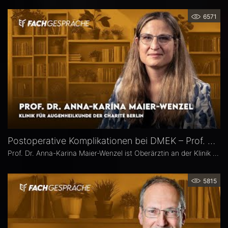
6571
Postoperative Komplikationen bei DMEK – Prof. Dr. Anna-Karina Maier-Wenzel
Prof. Dr. Anna-Karina Maier-Wenzel ist Oberärztin an der Klinik für Augenheilkunde der Charité Berlin. Ihr augenchirurgischer Schwerpunkt liegt auf Eingriffen am Vorderabschnitt. Im Eyefox-Interview erläutert sie, welchen Einfluss Donorfaktoren und unterschiedliche Aufbereitungsformen bei der DMEK auf die postoperativen Ergebnisse haben, bei welchen Patientengruppen nach DMEK häufiger Komplikationen auftreten und wie die Nachsorge an der Augenklinik der Charité organisiert ist.
5815