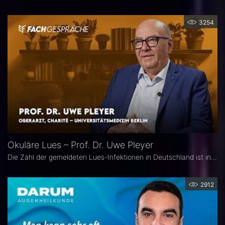
3254
Okuläre Lues – Prof. Dr. Uwe Pleyer
Die Zahl der gemeldeten Lues-Infektionen in Deutschland ist in den vergangenen Jahren kontinuierlich angestiegen und erreichte 2024 einen neuen Höchststand. Aufgrund des vielgestaltigen klinischen Erscheinungsbildes gilt die okuläre Lues als „Chamäleon der Augenheilkunde" und wird nicht selten erst verzögert diagnostiziert.
2912