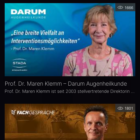
1666
Prof. Dr. Maren Klemm – Darum Augenheilkunde
Prof. Dr. Maren Klemm ist seit 2003 stellvertretende Direktorin der Universitäts-Augenklinik Hamburg Eppendorf und leitet dort den Bereich Glaukom. Ihr Schwerpunkt liegt auf der Chirurgie des gesamten vorderen Augenabschnittes, insbesondere der Glaukom-, refraktiven und Hornhaut-Chirurgie.
1801