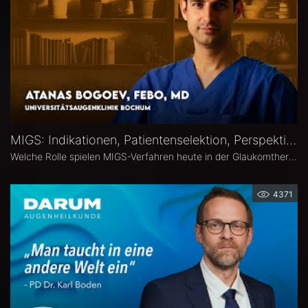
MIGS: Indikationen, Patientenselektion, Perspektiven – Atanas Bogoev, FEBO, MD
Welche Rolle spielen MIGS-Verfahren heute in der Glaukomtherapie? Atanas Bogoev, FEBO, MD, Oberarzt an der Universitätsaugenklinik Bochum spricht im Interview über Indikationen und Patientenselektion, den Stellenwert verschiedener MIGS-Verfahren im klinischen Alltag, realistische Therapieziele sowie Limitationen und zukünftige Entwicklungen der minimalinvasiven Glaukomchirurgie.
4371