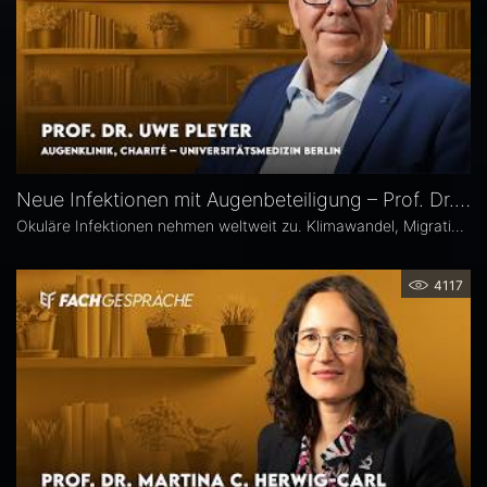
Neue Infektionen mit Augenbeteiligung – Prof. Dr. Uwe Pleyer
Okuläre Infektionen nehmen weltweit zu. Klimawandel, Migration und globale Mobilität begünstigen die Ausbreitung von hierzulande bislang seltener Erreger – und damit auch das vermehrte Auftreten neuer Infektionskrankheiten mit potenzieller Augenbeteiligung in Mitteleuropa, etwa Dengue- und Chikungunya-Fieber oder West-Nil-Virus-Infektionen. Prof. Dr. Uwe Pleyer erläutert, welche diagnostischen und therapeutischen Herausforderungen sich daraus für Augenärztinnen und Augenärzte ergeben.
4117