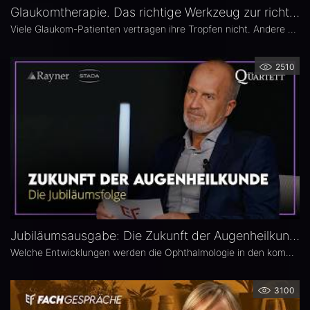
Glaukomtherapie. Das richtige Werkzeug zur richtigen Zeit – Das 26. Ophthalmologische Quartett
Viele Glaukom-Patienten vertragen ihre Tropfen nicht. Andere nehmen sie erst gar nicht. In der neuen Ausgabe des Opthalmologischen Quartetts geht es um Alternativen zur Tropftherapie – moderne, schonende Verfahren wie die direkte selektive Lasertrabekuloplastik (DSLT) oder MIGS.
2510
Jubiläumsausgabe: Die Zukunft der Augenheilkunde – Das 25. Ophthalmologische Quartett
Welche Entwicklungen werden die Ophthalmologie in den kommenden Jahren prägen? Die 25. Ausgabe des EYEFOX Talk Formats verbindet Rückblick und Ausblick und spannt den Bogen von prägenden Innovationen der vergangenen Jahre bis zu den Zukunftsthemen der Ophthalmologie. Im Fokus stehen aktuelle Entwicklungen in den Bereichen Netzhaut, Glaukom, Kataraktchirurgie und IOL sowie okuläre Tumoren.
3100