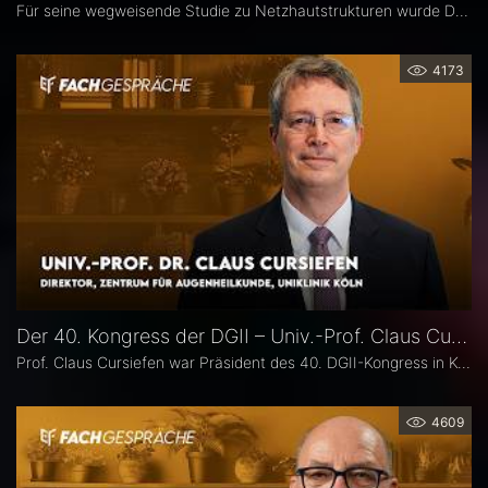
Für seine wegweisende Studie zu Netzhautstrukturen wurde Dr. Lukas Goerdt 2025 mit dem Heidelberg Engineering Xtreme Research Award ausgezeichnet. Eine zentrale Rolle in seiner Forschung spielte das HighRes-OCT. Im Fachgespräch erläutert er, welche neuen Möglichkeiten dieses Bildgebungsverfahren eröffnet, welche bislang unbekannten Strukturen er identifizieren konnte und welche Bedeutung sie für die Diagnostik degenerativer Netzhauterkrankungen haben könnten.
4173
Der 40. Kongress der DGII – Univ.-Prof. Claus Cursiefen
Prof. Claus Cursiefen war Präsident des 40. DGII-Kongress in Köln. Im Interview zieht er Bilanz und spricht über spannende Entwicklungen in der Hornhautchirurgie wie CAIRS und EndoArt, die zunehmende Verzahnung von Kataraktchirurgie mit Hornhaut-, Netzhaut- und Glaukomchirurgie sowie die Ausbildung des ophthalmochirurgischen Nachwuchses.
4609