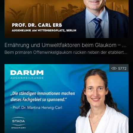
Ernährung und Umweltfaktoren beim Glaukom – Prof. Dr. Carl Erb
Beim primären Offenwinkelglaukom rücken neben der etablierten Senkung des Augeninnendrucks rücken zunehmend auch potenzielle unterstützende Ansätze wie antioxidative Nährstoffe, Vitamine sowie Lebensstil- und Umweltfaktoren in den wissenschaftlichen Fokus. Prof. Dr. Carl Erb, Ärztlicher Leiter der Augenklinik am Wittenbergplatz in Berlin, erläutert im Interview mit Eyefox, welchen Einfluss diese Faktoren auf Pathogenese und Progression des Glaukoms haben könnten.
5772