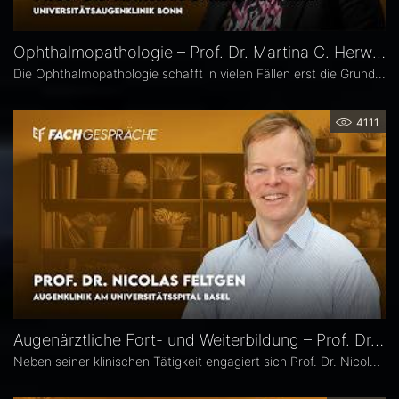
Ophthalmopathologie – Prof. Dr. Martina C. Herwig-Carl
Die Ophthalmopathologie schafft in vielen Fällen erst die Grundlage für eine sichere Diagnose und eine optimale Therapieplanung. Prof. Dr. Martina C. Herwig-Carl leitet die Sektion Ophthalmopathologie an der Universitätsaugenklinik Bonn. Sie erläutert, was sie an ihrem Fach fasziniert, welchen spezifischen Beitrag es insbesondere in der Ophthalmoonkologie leistet und warum die Ophthalmopathologie auch im Zeitalter hochauflösender Bildgebung unverzichtbar bleibt.
4111
Augenärztliche Fort- und Weiterbildung – Prof. Dr. Nicolas Feltgen
Neben seiner klinischen Tätigkeit engagiert sich Prof. Dr. Nicolas Feltgen besonders in der Lehre und steht der DOG-AG Lehre vor. Im Interview spricht er über die Stärken, aber auch den Optimierungsbedarf des aktuellen Weiterbildungssystems in der Augenheilkunde und erläutert, warum operative Erfahrungen im Ausland aus seiner Sicht eine sinnvolle Ergänzung sind.