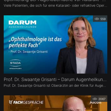
Viele Patienten, die sich für eine Katarakt- oder refraktive Operation entscheiden, haben eine Erkrankung der Augenoberfläche. Dr. Leonie Menghesha, MVZ Augenblick Rheinland, erklärt, wie sich betroffene Patienten im Praxisalltag zuverlässig identifizieren lassen, welche Konsequenzen eine instabile Augenoberfläche für die OP-Planung hat und wie sich die Augenoberfläche optimieren lässt.
559
Prof. Dr. Swaantje Grisanti – Darum Augenheilkunde
Prof. Dr. Swaantje Grisanti ist Oberärztin an der Klinik für Augenheilkunde des Universitätsklinikums Schleswig-Holstein (UKSH), Campus Lübeck. Ihr Schwerpunkt liegt im Bereich Glaukom bzw. Glaukomchirurgie.
2067