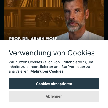
Verwendung von Cookies
Netzhautchirurgie nach Augenverletzungen – Prof. Dr. Armin Wolf
Seit 2020 leitet Prof. Dr. Armin Wolf die Universitätsaugenklinik in Ulm. Der international anerkannte Netzhautchirurg verfügt über besondere Expertise in der Behandlung komplexer Fälle, wie etwa schwere Augenverletzungen. Im Interview erläutert er, wie wichtig das Timing der Operation für die Visusprognose bei traumatischen Netzhautablösungen ist, wie er intraokulare Fremdkörper behandelt und welche technischen Entwicklungen die Versorgung okulärer Traumata künftig weiter verbessern könnten.
Wir nutzen Cookies (auch von Drittanbietern), um
Inhalte zu personalisieren und Surfverhalten zu
analysieren.
Mehr über Cookies
3025
Cookies akzeptieren
Ablehnen