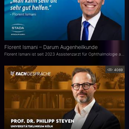
Florent Ismani – Darum Augenheilkunde
Florent Ismani ist seit 2023 Assistenzarzt für Ophthalmologie am Augenzentrum Schleswig-Holstein. Sein Medizinstudium absolvierte er am Universitätsklinikum Hamburg-Eppendorf.
4069