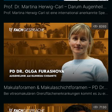
Prof. Dr. Martina Herwig-Carl – Darum Augenheilkunde
Prof. Martina Herwig-Carl ist eine international anerkannte Spezialistin auf dem Gebiet der Ophthalmopathologie und Erkrankungen des vorderen Augenabschnitts. Sie ist Oberärztin an der Universitätsaugenklinik Bonn, wo sie sich der klinischen und chirurgischen Versorgung von Erkrankungen des vorderen Augenabschnitts, einschließlich der Lid- und Hornhautchirurgie, widmet. Zudem leitet sie die Sektion Ophthalmopathologie.
8393
Makulaforamen & Makulaschichtforamen – PD Dr. Olga Furashova
Bei vitreomakulären Grenzflächenerkrankungen kommt es zu einer pathologischen Adhäsion oder Traktion zwischen Glaskörper und Makula. Zu diesen Erkrankungen zählen neben der epiretinalen Gliose hauptsächlich das Makulaforamen und das Makulaschichtforamen, die im Fokus dieses Interviews stehen. PD Dr. Olga Furashova ist stellvertretende Chefärztin und leitende Oberärztin an der Augenklinik des Klinikums Chemnitz. Zu ihren Schwerpunkten zählen vitreoretinale Chirurgie und konservative Retinologie.
7130