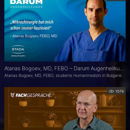
Atanas Bogoev, MD, FEBO – Darum Augenheilkunde
Atanas Bogoev, MD, FEBO, studierte Humanmedizin in Bulgarien und begann dort seine ärztliche Laufbahn. 2021 wurde er mit dem Young Scientist Award der Bulgarian Glaucoma Society ausgezeichnet. Seine fachärztliche Tätigkeit in der Augenheilkunde setzte er 2021 an der Universitätsaugenklinik Bochum fort, mit einem besonderen Schwerpunkt auf der Diagnostik und Therapie des Glaukoms. Heute ist er Oberarzt an der Universitätsaugenklinik Bochum. Er Ist Mitbegründer der Plattform Ophthalmology24.
1079