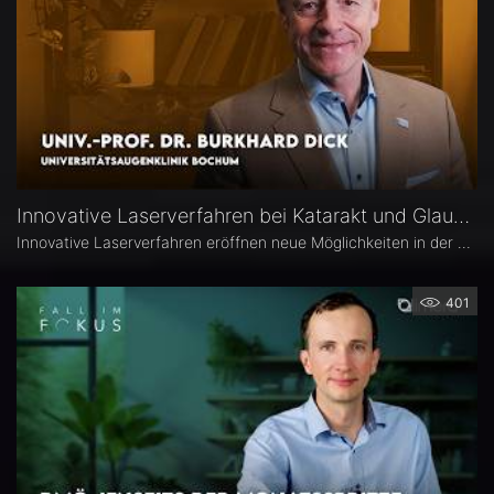
Innovative Laserverfahren bei Katarakt und Glaukom – Univ.-Prof. Dr. Burkhard Dick
Innovative Laserverfahren eröffnen neue Möglichkeiten in der Katarakt- und Glaukomchirurgie. Univ.-Prof. Dr. Burkhard Dick, Universitätsaugenklinik Bochum, berichtet über seine langjährige Erfahrung mit dem Femtosekundenlaser, aktuelle Entwicklungen in der refraktiven Chirurgie und die direkte selektive Lasertrabekuloplastik (DSLT). Außerdem erläutert er, welche Patienten von den neuen Verfahren profitieren und was er von kombinierten Eingriffen hält.
401