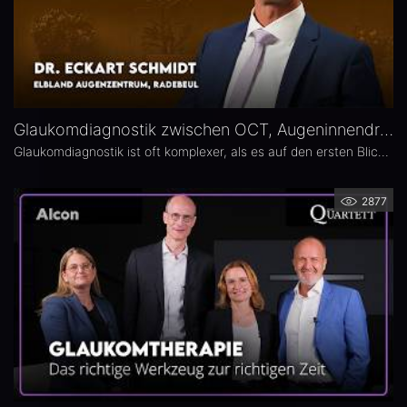
Glaukomdiagnostik zwischen OCT, Augeninnendruck und Gesichtsfeld – Dr. Eckart Schmidt
Glaukomdiagnostik ist oft komplexer, als es auf den ersten Blick scheint. Dr. Eckart Schmidt vom ELBLAND Augenzentrum in Radebeul spricht über die wichtigsten Untersuchungen, die Rolle von OCT sowie über typische Fallstricke in Diagnostik und Verlaufskontrolle.
2877