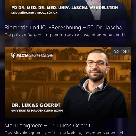
Biometrie und IOL-Berechnung – PD Dr. Jascha Wendelstein im Fachgespräch
Die präzise Berechnung der Intraokularlinse ist entscheidend für den refraktiven Erfolg der Kataraktchirurgie. PD Dr. med. Dr. med. univ. Jascha Wendelstein (IROC Zürich / LMU München) erläutert aktuelle Entwicklungen in der Biometrie, moderne Messverfahren, neue IOL-Formeln sowie den Einfluss von KI – und weist darauf hin, wo trotz Hightech weiterhin Herausforderungen bestehen.
2099
Makulapigment – Dr. Lukas Goerdt
Das Makulapigment schützt die Makula, indem es blaues Licht filtert und freie Radikale neutralisiert. Warum dieser natürliche Schutzmechanismus für die Augenheilkunde so spannend ist, welche Rolle die optische Dichte des Makulapigments (MPOD) bei Erkrankungen wie AMD und Glaukom spielt und ob Nahrungsergänzungsmittel zur Stabilisierung der MPOD sinnvoll sein können, erklärt Dr. Lukas Goerdt, Assistenzarzt an der Universitätsaugenklinik Bonn.