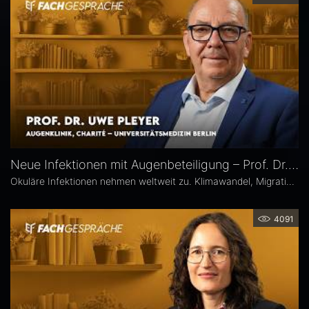
Neue Infektionen mit Augenbeteiligung – Prof. Dr. Uwe Pleyer
Okuläre Infektionen nehmen weltweit zu. Klimawandel, Migration und globale Mobilität begünstigen die Ausbreitung von hierzulande bislang seltener Erreger – und damit auch das vermehrte Auftreten neuer Infektionskrankheiten mit potenzieller Augenbeteiligung in Mitteleuropa, etwa Dengue- und Chikungunya-Fieber oder West-Nil-Virus-Infektionen. Prof. Dr. Uwe Pleyer erläutert, welche diagnostischen und therapeutischen Herausforderungen sich daraus für Augenärztinnen und Augenärzte ergeben.
4091