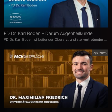
PD Dr. Karl Boden – Darum Augenheilkunde
PD Dr. Karl Boden ist Leitender Oberarzt und stellvertretender Klinikleiter an der Augenklinik Sulzbach. Seine Schwerpunkte liegen in der Katarakt-, Glaukom- und vitreo-retinalen Chichirurgie sowie auf Hornhauttransplantationen inkl. DMEK, Femto- und Excimer-Keratoplastiken.
7025