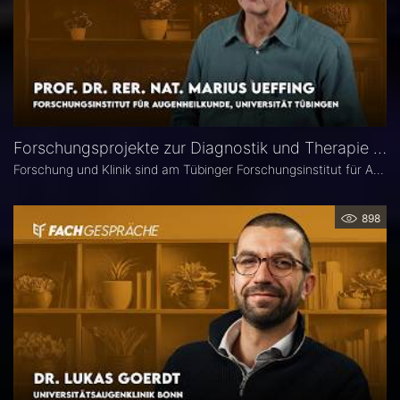
Forschungsprojekte zur Diagnostik und Therapie degenerativer Netzhauterkrankungen – Prof. Marius Ueffing
Forschung und Klinik sind am Tübinger Forschungsinstitut für Augenheilkunde eng verzahnt. Gerade laufen hier zwei große Projekte zur Diagnostik und Therapie degenerativer Netzhauterkrankungen. Im Interview spricht Institutsleiter Prof. Dr. rer. nat. Marius Ueffing über deren Fragestellungen und Ziele, neuartige Wirkstoffe für den klinischen Einsatz sowie den spezifischen Forschungsansatz in Tübingen.
898