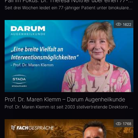
Fall im Fokus: Dr. Theresa Nöltner über einen 77-jährigen Patienten mit binokularen Doppelbildern
Seit drei Wochen leidet ein 77-jähriger Patient unter binokularen Doppelbildern beim Blick zur Seite. In dieser Ausgabe von „Fall im Fokus“ berichtet Dr. Theresa Nöltner, Oberärztin an der ViDia Augenklinik Karlsruhe, über die diagnostische Abklärung des Falls und die daraus resultierenden therapeutischen Schritte. Zu Dr. Nöltners chirurgischen Schwerpunkten zählen Lid- und Augenoberflächenerkrankungen sowie Schieloperationen.
1622
Prof. Dr. Maren Klemm – Darum Augenheilkunde
Prof. Dr. Maren Klemm ist seit 2003 stellvertretende Direktorin der Universitäts-Augenklinik Hamburg Eppendorf und leitet dort den Bereich Glaukom. Ihr Schwerpunkt liegt auf der Chirurgie des gesamten vorderen Augenabschnittes, insbesondere der Glaukom-, refraktiven und Hornhaut-Chirurgie.
1768