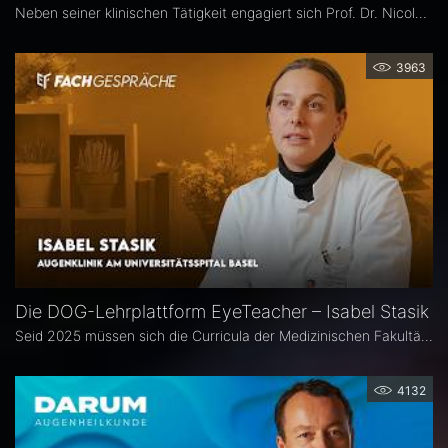
Neben seiner klinischen Tätigkeit engagiert sich Prof. Dr. Nicolas Feltgen besonders in der Lehre und steht der DOG-AG Lehre vor. Im Interview spricht er über die Stärken, aber auch den Optimierungsbedarf des aktuellen Weiterbildungssystems in der Augenheilkunde und erläutert, warum operative Erfahrungen im Ausland aus seiner Sicht eine sinnvolle Ergänzung sind.
3963
Die DOG-Lehrplattform EyeTeacher – Isabel Stasik
Seid 2025 müssen sich die Curricula der Medizinischen Fakultäten am Nationalen Kompetenzbasierten Lernzielkatalog Medizin orientieren – so die neue Approbationsordnung. Die DOG beauftragte daher die Arbeitsgemeinschaft DOG-Lehre, strukturierte Lehrinhalte zu erarbeiten. Das Ergebnis ist die Online-Bibliothek DOG EyeTeacher. Wie das Tool Lehrende unterstützt, erklärt Isabel Stasik vom Universitätsspital Basel, die an der Umsetzung maßgeblich beteiligt war.
4132