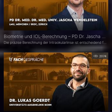
Biometrie und IOL-Berechnung – PD Dr. Jascha Wendelstein im Fachgespräch
Die präzise Berechnung der Intraokularlinse ist entscheidend für den refraktiven Erfolg der Kataraktchirurgie. PD Dr. med. Dr. med. univ. Jascha Wendelstein (IROC Zürich / LMU München) erläutert aktuelle Entwicklungen in der Biometrie, moderne Messverfahren, neue IOL-Formeln sowie den Einfluss von KI – und weist darauf hin, wo trotz Hightech weiterhin Herausforderungen bestehen.
2074