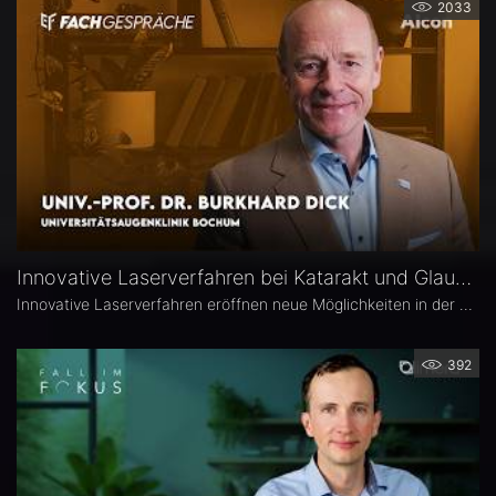
2033
Innovative Laserverfahren bei Katarakt und Glaukom – Univ.-Prof. Dr. Burkhard Dick
Innovative Laserverfahren eröffnen neue Möglichkeiten in der Katarakt- und Glaukomchirurgie. Univ.-Prof. Dr. Burkhard Dick, Universitätsaugenklinik Bochum, berichtet über seine langjährige Erfahrung mit dem Femtosekundenlaser, aktuelle Entwicklungen in der refraktiven Chirurgie und die direkte selektive Lasertrabekuloplastik (DSLT). Außerdem erläutert er, welche Patienten von den neuen Verfahren profitieren und was er von kombinierten Eingriffen hält.
392