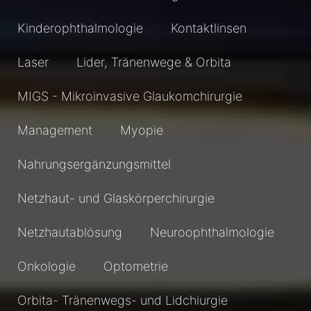
Kinderophthalmologie
Kontaktlinsen
Laser
Lider, Tränenwege & Orbita
MIGS - Mikroinvasive Glaukomchirurgie
Management
Myopie
Nahrungsergänzungsmittel
Netzhaut- und Glaskörperchirurgie
Netzhautablösung
Neuroophthalmologie
Onkologie
Optometrie
Orbita- Tränenwegs- und Lidchiurgie