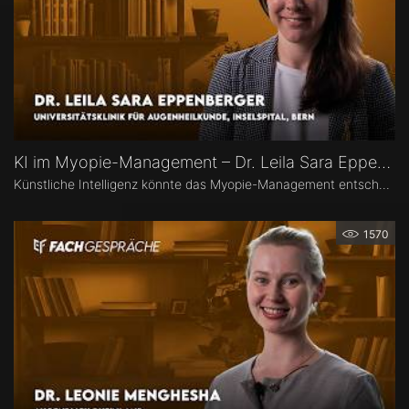
KI im Myopie-Management – Dr. Leila Sara Eppenberger
Künstliche Intelligenz könnte das Myopie-Management entscheidend verändern – von der Risikoeinschätzung bis zur individualisierten Therapie. Dr. Leila Sara Eppenberger, Universitätsklinik für Augenheilkunde, Inselspital Bern, erklärt, welche Rolle KI bei der Risikoeinschätzung und der Identifikation gefährdeter Kinder spielen kann. Zudem berichtet sie, welche KI-Biomarker aus OCT-Angiographie-Daten vielversprechend sind und welche Anwendungen bald im klinischen Alltag ankommen könnten.
1570