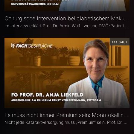
Chirurgische Intervention bei diabetischem Makulaödem – Prof. Dr. Armin Wolf
Im Interview erklärt Prof. Dr. Armin Wolf , welche DMÖ-Patienten am ehesten von einer Operation profitieren, welche Bedeutung das ILM-Peeling für anatomische und funktionelle Ergebnisse hat und in welchen Fällen ein chirurgisches Vorgehen bei DMÖ in Betracht gezogen werden sollte.
6401
Es muss nicht immer Premium sein: Monofokallinsen – Prof. Dr. Anja Liekfeld
Nicht jede Kataraktversorgung muss „Premium“ sein. Prof. Dr. Anja Liekfeld, Chefärztin der Augenklinik am Klinikum Ernst von Bergmann in Potsdam, erläutert, warum klassische Monofokallinsen trotz einer wachsenden Zahl an Sonderlinsen weiterhin eine überzeugende Wahl sind, für welche Patienten sie klare Vorteile bieten, wie Erwartungen realistisch gesteuert werden können und welche Entwicklungen sie in den kommenden Jahren in Sachen Monofokallinsen erwartet.