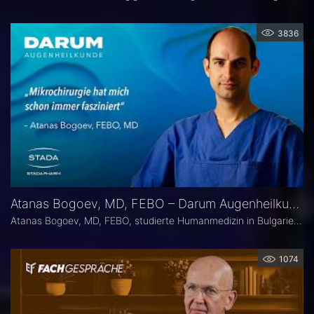
3836
Atanas Bogoev, MD, FEBO – Darum Augenheilkunde
Atanas Bogoev, MD, FEBO, studierte Humanmedizin in Bulgarien und begann dort seine ärztliche Laufbahn. 2021 wurde er mit dem Young Scientist Award der Bulgarian Glaucoma Society ausgezeichnet. Seine fachärztliche Tätigkeit in der Augenheilkunde setzte er 2021 an der Universitätsaugenklinik Bochum fort, mit einem besonderen Schwerpunkt auf der Diagnostik und Therapie des Glaukoms. Heute ist er Oberarzt an der Universitätsaugenklinik Bochum. Er Ist Mitbegründer der Plattform Ophthalmology24.
1074