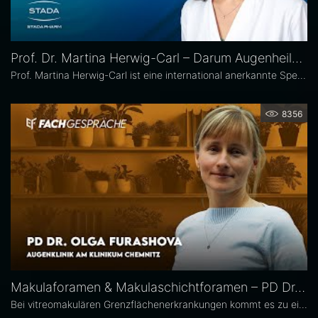
Prof. Dr. Martina Herwig-Carl – Darum Augenheilkunde
Prof. Martina Herwig-Carl ist eine international anerkannte Spezialistin auf dem Gebiet der Ophthalmopathologie und Erkrankungen des vorderen Augenabschnitts. Sie ist Oberärztin an der Universitätsaugenklinik Bonn, wo sie sich der klinischen und chirurgischen Versorgung von Erkrankungen des vorderen Augenabschnitts, einschließlich der Lid- und Hornhautchirurgie, widmet. Zudem leitet sie die Sektion Ophthalmopathologie.
8356
Makulaforamen & Makulaschichtforamen – PD Dr. Olga Furashova
Bei vitreomakulären Grenzflächenerkrankungen kommt es zu einer pathologischen Adhäsion oder Traktion zwischen Glaskörper und Makula. Zu diesen Erkrankungen zählen neben der epiretinalen Gliose hauptsächlich das Makulaforamen und das Makulaschichtforamen, die im Fokus dieses Interviews stehen. PD Dr. Olga Furashova ist stellvertretende Chefärztin und leitende Oberärztin an der Augenklinik des Klinikums Chemnitz. Zu ihren Schwerpunkten zählen vitreoretinale Chirurgie und konservative Retinologie.