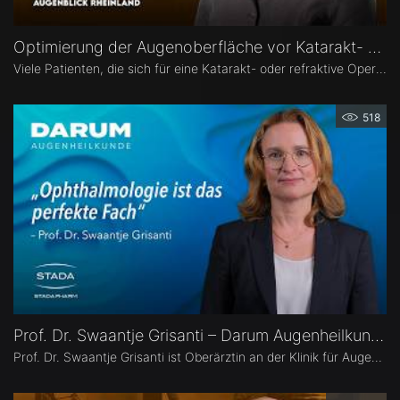
Optimierung der Augenoberfläche vor Katarakt- und Refraktiver Operation – Dr. Leonie Menghesha
Viele Patienten, die sich für eine Katarakt- oder refraktive Operation entscheiden, haben eine Erkrankung der Augenoberfläche. Dr. Leonie Menghesha, MVZ Augenblick Rheinland, erklärt, wie sich betroffene Patienten im Praxisalltag zuverlässig identifizieren lassen, welche Konsequenzen eine instabile Augenoberfläche für die OP-Planung hat und wie sich die Augenoberfläche optimieren lässt.
518
Prof. Dr. Swaantje Grisanti – Darum Augenheilkunde
Prof. Dr. Swaantje Grisanti ist Oberärztin an der Klinik für Augenheilkunde des Universitätsklinikums Schleswig-Holstein (UKSH), Campus Lübeck. Ihr Schwerpunkt liegt im Bereich Glaukom bzw. Glaukomchirurgie.