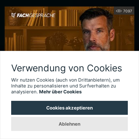
7097
Verwendung von Cookies
Wir nutzen Cookies (auch von Drittanbietern), um
Inhalte zu personalisieren und Surfverhalten zu
Netzhautchirurgie nach Augenverletzungen – Prof. Dr. Armin Wolf
analysieren.
Mehr über Cookies
Seit 2020 leitet Prof. Dr. Armin Wolf die Universitätsaugenklinik in Ulm. Der international anerkannte Netzhautchirurg verfügt über besondere Expertise in der Behandlung komplexer Fälle, wie etwa schwere Augenverletzungen. Im Interview erläutert er, wie wichtig das Timing der Operation für die Visusprognose bei traumatischen Netzhautablösungen ist, wie er intraokulare Fremdkörper behandelt und welche technischen Entwicklungen die Versorgung okulärer Traumata künftig weiter verbessern könnten.
Cookies akzeptieren
3017
Ablehnen