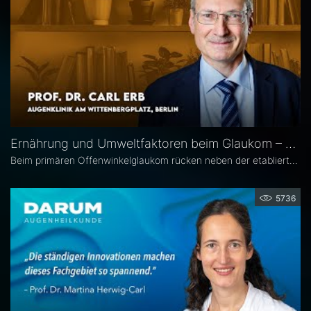
Ernährung und Umweltfaktoren beim Glaukom – Prof. Dr. Carl Erb
Beim primären Offenwinkelglaukom rücken neben der etablierten Senkung des Augeninnendrucks rücken zunehmend auch potenzielle unterstützende Ansätze wie antioxidative Nährstoffe, Vitamine sowie Lebensstil- und Umweltfaktoren in den wissenschaftlichen Fokus. Prof. Dr. Carl Erb, Ärztlicher Leiter der Augenklinik am Wittenbergplatz in Berlin, erläutert im Interview mit Eyefox, welchen Einfluss diese Faktoren auf Pathogenese und Progression des Glaukoms haben könnten.
5736