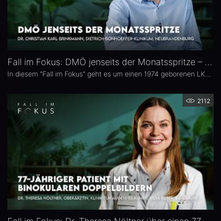
Fall im Fokus: DMÖ jenseits der Monatsspritze – Dr. Christian Karl Brinkmann
In diesem "Fall im Fokus" geht es um einen 1974 geborenen LKW-Fahrer mit diabetischem Makulaödem, der sich 2021 erstmals bei Dr. Christian Karl Brinkmann am Dietrich Bonhoeffer Klinikum in Neubrandenburg vorstellte – mit subjektiv störenden Schatten und einer unscharfen Wahrnehmung von Verkehrszeichen.
2112