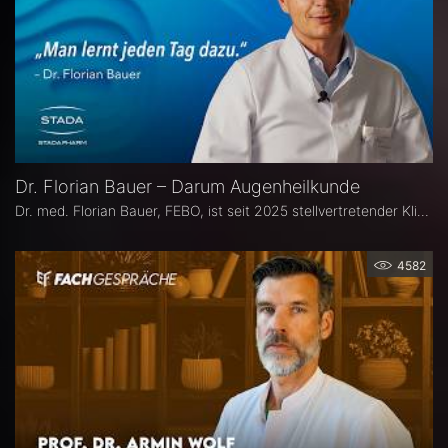
Dr. Florian Bauer – Darum Augenheilkunde
Dr. med. Florian Bauer, FEBO, ist seit 2025 stellvertretender Klinikdirektor und Leitender Oberarzt an der Universitätsaugenklinik Bochum. Zuvor war er als Oberarzt für Netzhautchirurgie am Universitätsklinikum Münster und an der Paracelsus Medizinische Privatuniversität in Nürnberg tätig.
4582