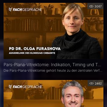
3067
Pars-Plana-Vitrektomie: Indikation, Timing und Technik – PD Dr. Olga Furashova
Die Pars-Plana-Vitrektomie gehört heute zu den zentralen Verfahren der vitreoretinalen Chirurgie – doch nicht jede Glaskörperblutung oder epiretinale Gliose erfordert sofort eine Operation. PD Dr. Olga Furashova (Klinikum Chemnitz) erläutert, wann eine frühe Überweisung sinnvoll ist, welche Faktoren die OP-Indikation bestimmen und welche technischen Entwicklungen die PPV in den letzten Jahren geprägt haben.
2462