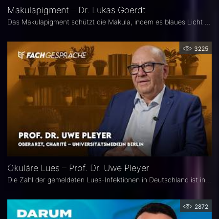
Makulapigment – Dr. Lukas Goerdt
Das Makulapigment schützt die Makula, indem es blaues Licht filtert und freie Radikale neutralisiert. Warum dieser natürliche Schutzmechanismus für die Augenheilkunde so spannend ist, welche Rolle die optische Dichte des Makulapigments (MPOD) bei Erkrankungen wie AMD und Glaukom spielt und ob Nahrungsergänzungsmittel zur Stabilisierung der MPOD sinnvoll sein können, erklärt Dr. Lukas Goerdt, Assistenzarzt an der Universitätsaugenklinik Bonn.
3225
Okuläre Lues – Prof. Dr. Uwe Pleyer
Die Zahl der gemeldeten Lues-Infektionen in Deutschland ist in den vergangenen Jahren kontinuierlich angestiegen und erreichte 2024 einen neuen Höchststand. Aufgrund des vielgestaltigen klinischen Erscheinungsbildes gilt die okuläre Lues als „Chamäleon der Augenheilkunde" und wird nicht selten erst verzögert diagnostiziert.
2872