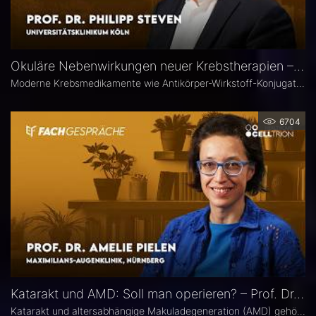
Okuläre Nebenwirkungen neuer Krebstherapien – Prof. Dr. Philipp Steven
Moderne Krebsmedikamente wie Antikörper-Wirkstoff-Konjugate (ADCs) können massive toxische Veränderungen an der Hornhaut hervorrufen. Augenärztliche Kontrollen vor und während der Therapie sind deshalb besonders wichtig. Prof. Dr. Philipp Steven, Experte für Erkrankungen der Augenoberfläche an der Uniklinik Köln, erklärt, welche präventiven und therapeutischen Optionen zur Verfügung stehen und wie Ophthalmologen in die interdisziplinäre Betreuung der Krebspatienten integriert werden sollten.
6704
Katarakt und AMD: Soll man operieren? – Prof. Dr. Amelie Pielen
Katarakt und altersabhängige Makuladegeneration (AMD) gehören im fortgeschrittenen Lebensalter zu den häufigsten Augenerkrankungen überhaupt und treten zunehmend zusammen auf. Millionen Eingriffe erfolgen jedes Jahr. Doch in Bezug auf die Frage, ob eine Katarakt-Operation eine AMD womöglich verschlechtert, herrscht in der Praxis häufig Verunsicherung. Prof. Dr. Amelie Pielen gibt auf Basis neuer Studiendaten Antworten auf die wichtigsten Fragen zu diesem Thema.