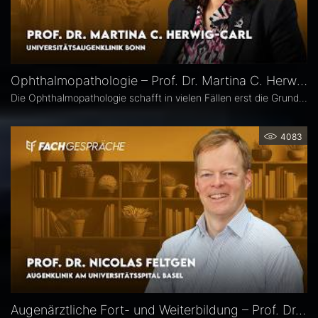
Ophthalmopathologie – Prof. Dr. Martina C. Herwig-Carl
Die Ophthalmopathologie schafft in vielen Fällen erst die Grundlage für eine sichere Diagnose und eine optimale Therapieplanung. Prof. Dr. Martina C. Herwig-Carl leitet die Sektion Ophthalmopathologie an der Universitätsaugenklinik Bonn. Sie erläutert, was sie an ihrem Fach fasziniert, welchen spezifischen Beitrag es insbesondere in der Ophthalmoonkologie leistet und warum die Ophthalmopathologie auch im Zeitalter hochauflösender Bildgebung unverzichtbar bleibt.
4083
Augenärztliche Fort- und Weiterbildung – Prof. Dr. Nicolas Feltgen