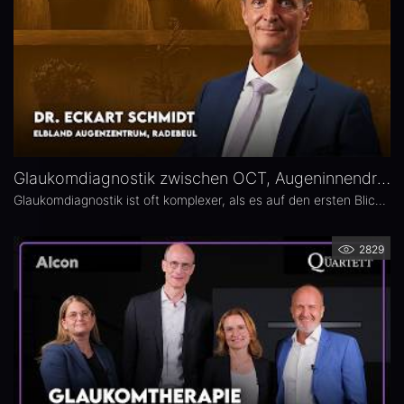
Glaukomdiagnostik zwischen OCT, Augeninnendruck und Gesichtsfeld – Dr. Eckart Schmidt
Glaukomdiagnostik ist oft komplexer, als es auf den ersten Blick scheint. Dr. Eckart Schmidt vom ELBLAND Augenzentrum in Radebeul spricht über die wichtigsten Untersuchungen, die Rolle von OCT sowie über typische Fallstricke in Diagnostik und Verlaufskontrolle.
2829