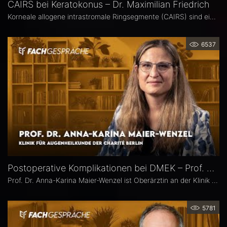
CAIRS bei Keratokonus – Dr. Maximilian Friedrich
Korneale allogene intrastromale Ringsegmente (CAIRS) sind ein innovatives, gewebeschonendes Verfahren zur Behandlung des Keratokonus, bei dem auf synthetische Implantate verzichtet wird. Dr. Maximilian Friedrich, Universitätsaugenklinik Heidelberg, ist Erstautor einer Metaanalyse zu den visuellen und topografischen Ergebnissen von CAIRS bei Keratokonus. Im Interview erläutert er die Vorteile dieser Methode.
6537
Postoperative Komplikationen bei DMEK – Prof. Dr. Anna-Karina Maier-Wenzel
Prof. Dr. Anna-Karina Maier-Wenzel ist Oberärztin an der Klinik für Augenheilkunde der Charité Berlin. Ihr augenchirurgischer Schwerpunkt liegt auf Eingriffen am Vorderabschnitt. Im Eyefox-Interview erläutert sie, welchen Einfluss Donorfaktoren und unterschiedliche Aufbereitungsformen bei der DMEK auf die postoperativen Ergebnisse haben, bei welchen Patientengruppen nach DMEK häufiger Komplikationen auftreten und wie die Nachsorge an der Augenklinik der Charité organisiert ist.
5781