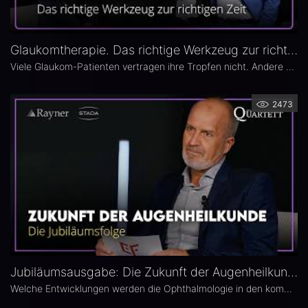
Glaukomtherapie. Das richtige Werkzeug zur richtigen Zeit – Das 26. Ophthalmologische Quartett
Viele Glaukom-Patienten vertragen ihre Tropfen nicht. Andere nehmen sie erst gar nicht. In der neuen Ausgabe des Opthalmologischen Quartetts geht es um Alternativen zur Tropftherapie – moderne, schonende Verfahren wie die direkte selektive Lasertrabekuloplastik (DSLT) oder MIGS.
2473
Jubiläumsausgabe: Die Zukunft der Augenheilkunde – Das 25. Ophthalmologische Quartett
Welche Entwicklungen werden die Ophthalmologie in den kommenden Jahren prägen? Die 25. Ausgabe des EYEFOX Talk Formats verbindet Rückblick und Ausblick und spannt den Bogen von prägenden Innovationen der vergangenen Jahre bis zu den Zukunftsthemen der Ophthalmologie. Im Fokus stehen aktuelle Entwicklungen in den Bereichen Netzhaut, Glaukom, Kataraktchirurgie und IOL sowie okuläre Tumoren.