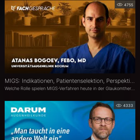
4755
MIGS: Indikationen, Patientenselektion, Perspektiven – Atanas Bogoev, FEBO, MD
Welche Rolle spielen MIGS-Verfahren heute in der Glaukomtherapie? Atanas Bogoev, FEBO, MD, Oberarzt an der Universitätsaugenklinik Bochum spricht im Interview über Indikationen und Patientenselektion, den Stellenwert verschiedener MIGS-Verfahren im klinischen Alltag, realistische Therapieziele sowie Limitationen und zukünftige Entwicklungen der minimalinvasiven Glaukomchirurgie.
4333