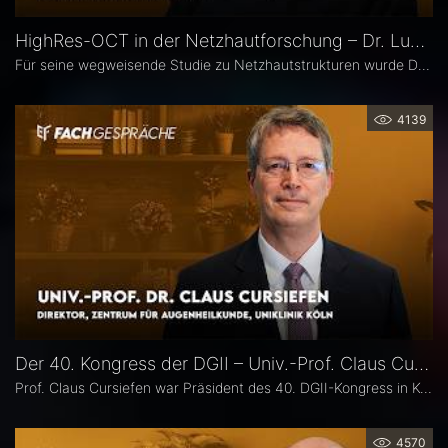
HighRes-OCT in der Netzhautforschung – Dr. Lukas Goerdt
Für seine wegweisende Studie zu Netzhautstrukturen wurde Dr. Lukas Goerdt 2025 mit dem Heidelberg Engineering Xtreme Research Award ausgezeichnet. Eine zentrale Rolle in seiner Forschung spielte das HighRes-OCT. Im Fachgespräch erläutert er, welche neuen Möglichkeiten dieses Bildgebungsverfahren eröffnet, welche bislang unbekannten Strukturen er identifizieren konnte und welche Bedeutung sie für die Diagnostik degenerativer Netzhauterkrankungen haben könnten.
4139
Der 40. Kongress der DGII – Univ.-Prof. Claus Cursiefen
Prof. Claus Cursiefen war Präsident des 40. DGII-Kongress in Köln. Im Interview zieht er Bilanz und spricht über spannende Entwicklungen in der Hornhautchirurgie wie CAIRS und EndoArt, die zunehmende Verzahnung von Kataraktchirurgie mit Hornhaut-, Netzhaut- und Glaukomchirurgie sowie die Ausbildung des ophthalmochirurgischen Nachwuchses.
4570