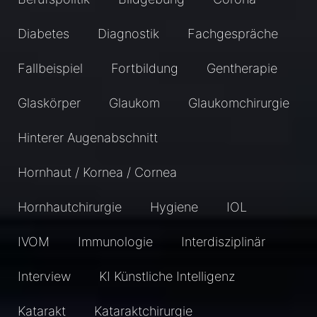
Diabetes
Diagnostik
Fachgespräche
Fallbeispiel
Fortbildung
Gentherapie
Glaskörper
Glaukom
Glaukomchirurgie
Hinterer Augenabschnitt
Hornhaut / Kornea / Cornea
Hornhautchirurgie
Hygiene
IOL
IVOM
Immunologie
Interdisziplinär
Interview
KI Künstliche Intelligenz
Katarakt
Kataraktchirurgie