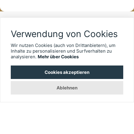
ÜBER EYEFOX
Verwendung von Cookies
Wir erstellen einen umfassenden Überblick rund um die
Wir nutzen Cookies (auch von Drittanbietern), um
Ophthalmologie. Alle Informationen gebündelt und
Inhalte zu personalisieren und Surfverhalten zu
leicht zugänglich.
analysieren.
Mehr über Cookies
Wir wollen den Alltag in der Augenheilkunde
Cookies akzeptieren
erfolgreich und effizient gestalten. EYEFOX entwickelt
Lösungen, die Ihnen zuverlässig helfen und der
Ablehnen
deutschen Ophthalmologie einen hohen Stellenwert
verschaffen.