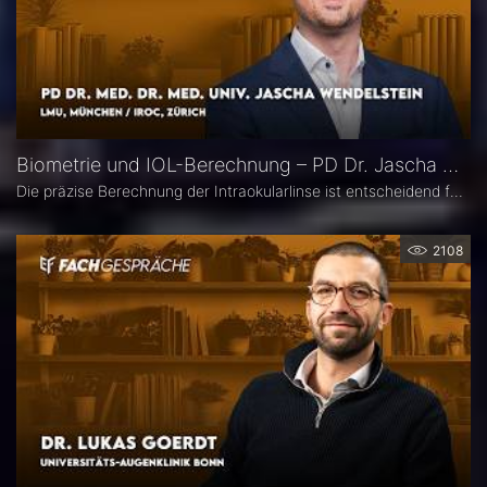
Biometrie und IOL-Berechnung – PD Dr. Jascha Wendelstein im Fachgespräch
Die präzise Berechnung der Intraokularlinse ist entscheidend für den refraktiven Erfolg der Kataraktchirurgie. PD Dr. med. Dr. med. univ. Jascha Wendelstein (IROC Zürich / LMU München) erläutert aktuelle Entwicklungen in der Biometrie, moderne Messverfahren, neue IOL-Formeln sowie den Einfluss von KI – und weist darauf hin, wo trotz Hightech weiterhin Herausforderungen bestehen.
2108