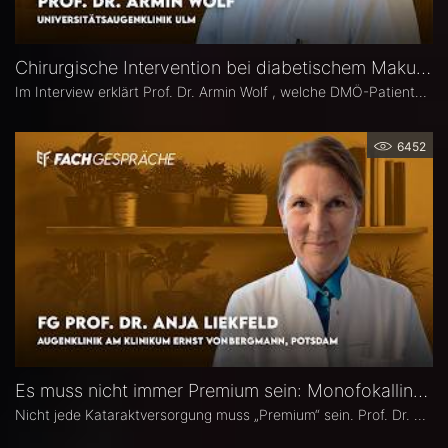
Chirurgische Intervention bei diabetischem Makulaödem – Prof. Dr. Armin Wolf
Im Interview erklärt Prof. Dr. Armin Wolf , welche DMÖ-Patienten am ehesten von einer Operation profitieren, welche Bedeutung das ILM-Peeling für anatomische und funktionelle Ergebnisse hat und in welchen Fällen ein chirurgisches Vorgehen bei DMÖ in Betracht gezogen werden sollte.
6452
Es muss nicht immer Premium sein: Monofokallinsen – Prof. Dr. Anja Liekfeld
Nicht jede Kataraktversorgung muss „Premium“ sein. Prof. Dr. Anja Liekfeld, Chefärztin der Augenklinik am Klinikum Ernst von Bergmann in Potsdam, erläutert, warum klassische Monofokallinsen trotz einer wachsenden Zahl an Sonderlinsen weiterhin eine überzeugende Wahl sind, für welche Patienten sie klare Vorteile bieten, wie Erwartungen realistisch gesteuert werden können und welche Entwicklungen sie in den kommenden Jahren in Sachen Monofokallinsen erwartet.