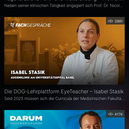
Neben seiner klinischen Tätigkeit engagiert sich Prof. Dr. Nicolas Feltgen besonders in der Lehre und steht der DOG-AG Lehre vor. Im Interview spricht er über die Stärken, aber auch den Optimierungsbedarf des aktuellen Weiterbildungssystems in der Augenheilkunde und erläutert, warum operative Erfahrungen im Ausland aus seiner Sicht eine sinnvolle Ergänzung sind.
3991
Die DOG-Lehrplattform EyeTeacher – Isabel Stasik
Seid 2025 müssen sich die Curricula der Medizinischen Fakultäten am Nationalen Kompetenzbasierten Lernzielkatalog Medizin orientieren – so die neue Approbationsordnung. Die DOG beauftragte daher die Arbeitsgemeinschaft DOG-Lehre, strukturierte Lehrinhalte zu erarbeiten. Das Ergebnis ist die Online-Bibliothek DOG EyeTeacher. Wie das Tool Lehrende unterstützt, erklärt Isabel Stasik vom Universitätsspital Basel, die an der Umsetzung maßgeblich beteiligt war.
4174