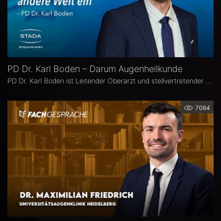
PD Dr. Karl Boden – Darum Augenheilkunde
PD Dr. Karl Boden ist Leitender Oberarzt und stellvertretender Klinikleiter an der Augenklinik Sulzbach. Seine Schwerpunkte liegen in der Katarakt-, Glaukom- und vitreo-retinalen Chichirurgie sowie auf Hornhauttransplantationen inkl. DMEK, Femto- und Excimer-Keratoplastiken.
7064