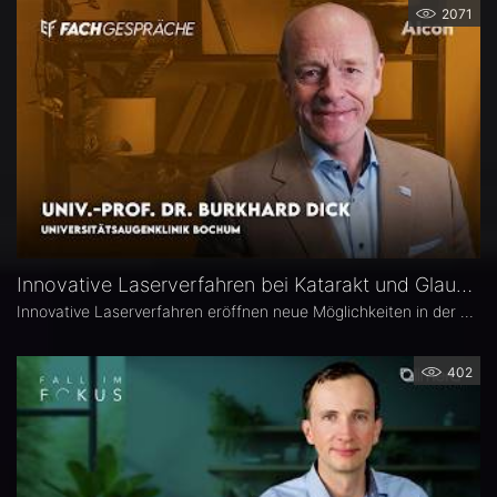
2071
Innovative Laserverfahren bei Katarakt und Glaukom – Univ.-Prof. Dr. Burkhard Dick
Innovative Laserverfahren eröffnen neue Möglichkeiten in der Katarakt- und Glaukomchirurgie. Univ.-Prof. Dr. Burkhard Dick, Universitätsaugenklinik Bochum, berichtet über seine langjährige Erfahrung mit dem Femtosekundenlaser, aktuelle Entwicklungen in der refraktiven Chirurgie und die direkte selektive Lasertrabekuloplastik (DSLT). Außerdem erläutert er, welche Patienten von den neuen Verfahren profitieren und was er von kombinierten Eingriffen hält.
402