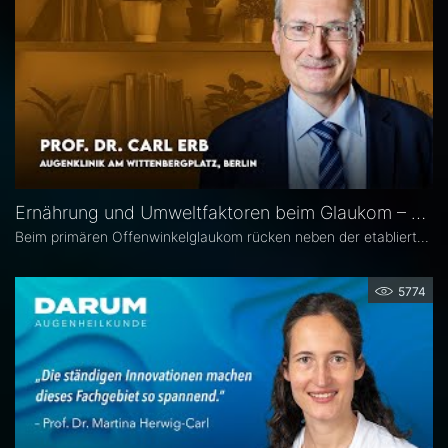
Ernährung und Umweltfaktoren beim Glaukom – Prof. Dr. Carl Erb
Beim primären Offenwinkelglaukom rücken neben der etablierten Senkung des Augeninnendrucks rücken zunehmend auch potenzielle unterstützende Ansätze wie antioxidative Nährstoffe, Vitamine sowie Lebensstil- und Umweltfaktoren in den wissenschaftlichen Fokus. Prof. Dr. Carl Erb, Ärztlicher Leiter der Augenklinik am Wittenbergplatz in Berlin, erläutert im Interview mit Eyefox, welchen Einfluss diese Faktoren auf Pathogenese und Progression des Glaukoms haben könnten.
5774