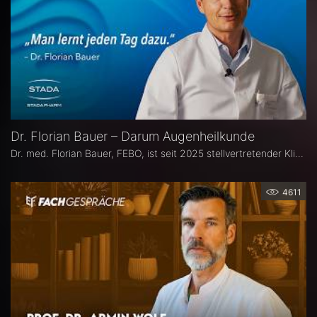
Dr. Florian Bauer – Darum Augenheilkunde
Dr. med. Florian Bauer, FEBO, ist seit 2025 stellvertretender Klinikdirektor und Leitender Oberarzt an der Universitätsaugenklinik Bochum. Zuvor war er als Oberarzt für Netzhautchirurgie am Universitätsklinikum Münster und an der Paracelsus Medizinische Privatuniversität in Nürnberg tätig.
4611