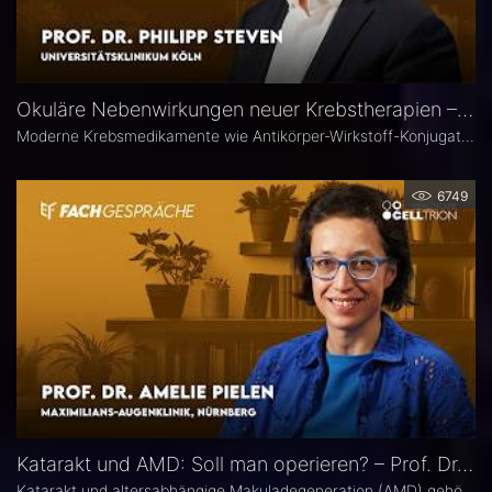
Okuläre Nebenwirkungen neuer Krebstherapien – Prof. Dr. Philipp Steven
Moderne Krebsmedikamente wie Antikörper-Wirkstoff-Konjugate (ADCs) können massive toxische Veränderungen an der Hornhaut hervorrufen. Augenärztliche Kontrollen vor und während der Therapie sind deshalb besonders wichtig. Prof. Dr. Philipp Steven, Experte für Erkrankungen der Augenoberfläche an der Uniklinik Köln, erklärt, welche präventiven und therapeutischen Optionen zur Verfügung stehen und wie Ophthalmologen in die interdisziplinäre Betreuung der Krebspatienten integriert werden sollten.
6749
Katarakt und AMD: Soll man operieren? – Prof. Dr. Amelie Pielen
Katarakt und altersabhängige Makuladegeneration (AMD) gehören im fortgeschrittenen Lebensalter zu den häufigsten Augenerkrankungen überhaupt und treten zunehmend zusammen auf. Millionen Eingriffe erfolgen jedes Jahr. Doch in Bezug auf die Frage, ob eine Katarakt-Operation eine AMD womöglich verschlechtert, herrscht in der Praxis häufig Verunsicherung. Prof. Dr. Amelie Pielen gibt auf Basis neuer Studiendaten Antworten auf die wichtigsten Fragen zu diesem Thema.