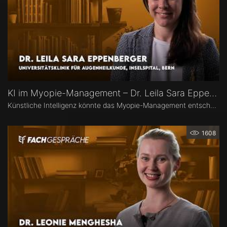
KI im Myopie-Management – Dr. Leila Sara Eppenberger
Künstliche Intelligenz könnte das Myopie-Management entscheidend verändern – von der Risikoeinschätzung bis zur individualisierten Therapie. Dr. Leila Sara Eppenberger, Universitätsklinik für Augenheilkunde, Inselspital Bern, erklärt, welche Rolle KI bei der Risikoeinschätzung und der Identifikation gefährdeter Kinder spielen kann. Zudem berichtet sie, welche KI-Biomarker aus OCT-Angiographie-Daten vielversprechend sind und welche Anwendungen bald im klinischen Alltag ankommen könnten.
1608