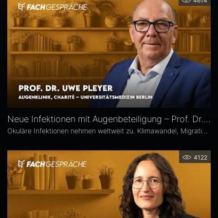
4614
Neue Infektionen mit Augenbeteiligung – Prof. Dr. Uwe Pleyer
Okuläre Infektionen nehmen weltweit zu. Klimawandel, Migration und globale Mobilität begünstigen die Ausbreitung von hierzulande bislang seltener Erreger – und damit auch das vermehrte Auftreten neuer Infektionskrankheiten mit potenzieller Augenbeteiligung in Mitteleuropa, etwa Dengue- und Chikungunya-Fieber oder West-Nil-Virus-Infektionen. Prof. Dr. Uwe Pleyer erläutert, welche diagnostischen und therapeutischen Herausforderungen sich daraus für Augenärztinnen und Augenärzte ergeben.
4122