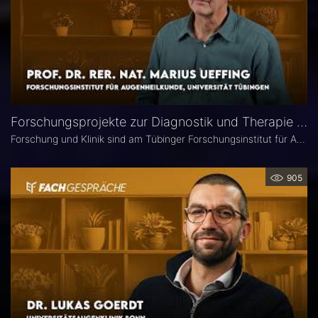
Forschungsprojekte zur Diagnostik und Therapie degenerativer Netzhauterkrankungen – Prof. Marius Ueffing
Forschung und Klinik sind am Tübinger Forschungsinstitut für Augenheilkunde eng verzahnt. Gerade laufen hier zwei große Projekte zur Diagnostik und Therapie degenerativer Netzhauterkrankungen. Im Interview spricht Institutsleiter Prof. Dr. rer. nat. Marius Ueffing über deren Fragestellungen und Ziele, neuartige Wirkstoffe für den klinischen Einsatz sowie den spezifischen Forschungsansatz in Tübingen.
905