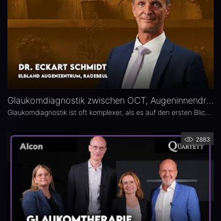
Glaukomdiagnostik zwischen OCT, Augeninnendruck und Gesichtsfeld – Dr. Eckart Schmidt
Glaukomdiagnostik ist oft komplexer, als es auf den ersten Blick scheint. Dr. Eckart Schmidt vom ELBLAND Augenzentrum in Radebeul spricht über die wichtigsten Untersuchungen, die Rolle von OCT sowie über typische Fallstricke in Diagnostik und Verlaufskontrolle.
2883