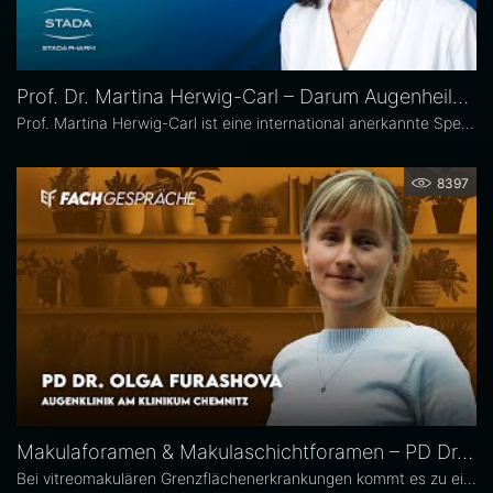
Prof. Dr. Martina Herwig-Carl – Darum Augenheilkunde
Prof. Martina Herwig-Carl ist eine international anerkannte Spezialistin auf dem Gebiet der Ophthalmopathologie und Erkrankungen des vorderen Augenabschnitts. Sie ist Oberärztin an der Universitätsaugenklinik Bonn, wo sie sich der klinischen und chirurgischen Versorgung von Erkrankungen des vorderen Augenabschnitts, einschließlich der Lid- und Hornhautchirurgie, widmet. Zudem leitet sie die Sektion Ophthalmopathologie.
8397
Makulaforamen & Makulaschichtforamen – PD Dr. Olga Furashova
Bei vitreomakulären Grenzflächenerkrankungen kommt es zu einer pathologischen Adhäsion oder Traktion zwischen Glaskörper und Makula. Zu diesen Erkrankungen zählen neben der epiretinalen Gliose hauptsächlich das Makulaforamen und das Makulaschichtforamen, die im Fokus dieses Interviews stehen. PD Dr. Olga Furashova ist stellvertretende Chefärztin und leitende Oberärztin an der Augenklinik des Klinikums Chemnitz. Zu ihren Schwerpunkten zählen vitreoretinale Chirurgie und konservative Retinologie.