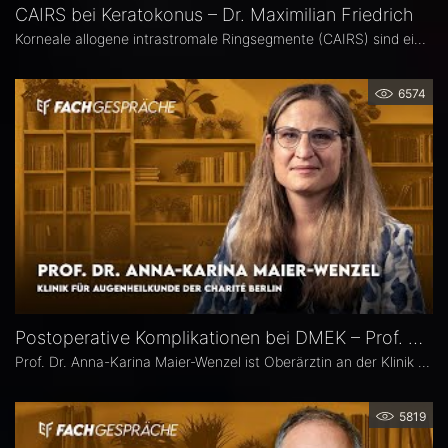
CAIRS bei Keratokonus – Dr. Maximilian Friedrich
Korneale allogene intrastromale Ringsegmente (CAIRS) sind ein innovatives, gewebeschonendes Verfahren zur Behandlung des Keratokonus, bei dem auf synthetische Implantate verzichtet wird. Dr. Maximilian Friedrich, Universitätsaugenklinik Heidelberg, ist Erstautor einer Metaanalyse zu den visuellen und topografischen Ergebnissen von CAIRS bei Keratokonus. Im Interview erläutert er die Vorteile dieser Methode.
6574
Postoperative Komplikationen bei DMEK – Prof. Dr. Anna-Karina Maier-Wenzel
Prof. Dr. Anna-Karina Maier-Wenzel ist Oberärztin an der Klinik für Augenheilkunde der Charité Berlin. Ihr augenchirurgischer Schwerpunkt liegt auf Eingriffen am Vorderabschnitt. Im Eyefox-Interview erläutert sie, welchen Einfluss Donorfaktoren und unterschiedliche Aufbereitungsformen bei der DMEK auf die postoperativen Ergebnisse haben, bei welchen Patientengruppen nach DMEK häufiger Komplikationen auftreten und wie die Nachsorge an der Augenklinik der Charité organisiert ist.
5819