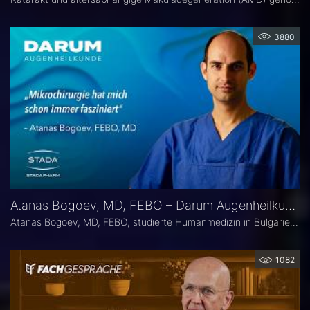
3880
Atanas Bogoev, MD, FEBO – Darum Augenheilkunde
Atanas Bogoev, MD, FEBO, studierte Humanmedizin in Bulgarien und begann dort seine ärztliche Laufbahn. 2021 wurde er mit dem Young Scientist Award der Bulgarian Glaucoma Society ausgezeichnet. Seine fachärztliche Tätigkeit in der Augenheilkunde setzte er 2021 an der Universitätsaugenklinik Bochum fort, mit einem besonderen Schwerpunkt auf der Diagnostik und Therapie des Glaukoms. Heute ist er Oberarzt an der Universitätsaugenklinik Bochum. Er Ist Mitbegründer der Plattform Ophthalmology24.
1082