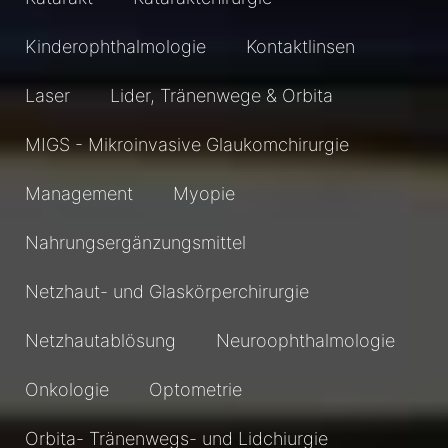
Kinderophthalmologie
Kontaktlinsen
Laser
Lider, Tränenwege & Orbita
MIGS - Mikroinvasive Glaukomchirurgie
Management
Myopie
Nahrungsergänzungsmittel
Netzhaut- und Glaskörperchirurgie
Netzhautablösung
Neuroophthalmologie
Onkologie
Optometrie
Orbita- Tränenwegs- und Lidchiurgie