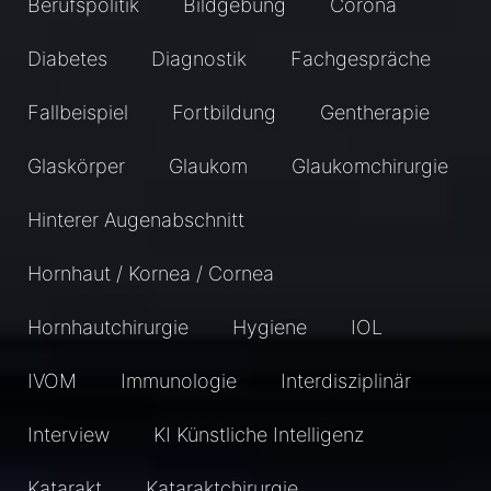
Berufspolitik
Bildgebung
Corona
Diabetes
Diagnostik
Fachgespräche
Fallbeispiel
Fortbildung
Gentherapie
Glaskörper
Glaukom
Glaukomchirurgie
Hinterer Augenabschnitt
Hornhaut / Kornea / Cornea
Hornhautchirurgie
Hygiene
IOL
IVOM
Immunologie
Interdisziplinär
Interview
KI Künstliche Intelligenz
Katarakt
Kataraktchirurgie