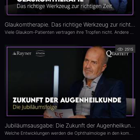
Glaukomtherapie. Das richtige Werkzeug zur richtigen Zeit – Das 26. Ophthalmologische Quartett
Viele Glaukom-Patienten vertragen ihre Tropfen nicht. Andere nehmen sie erst gar nicht. In der neuen Ausgabe des Opthalmologischen Quartetts geht es um Alternativen zur Tropftherapie – moderne, schonende Verfahren wie die direkte selektive Lasertrabekuloplastik (DSLT) oder MIGS.
2515
Jubiläumsausgabe: Die Zukunft der Augenheilkunde – Das 25. Ophthalmologische Quartett
Welche Entwicklungen werden die Ophthalmologie in den kommenden Jahren prägen? Die 25. Ausgabe des EYEFOX Talk Formats verbindet Rückblick und Ausblick und spannt den Bogen von prägenden Innovationen der vergangenen Jahre bis zu den Zukunftsthemen der Ophthalmologie. Im Fokus stehen aktuelle Entwicklungen in den Bereichen Netzhaut, Glaukom, Kataraktchirurgie und IOL sowie okuläre Tumoren.