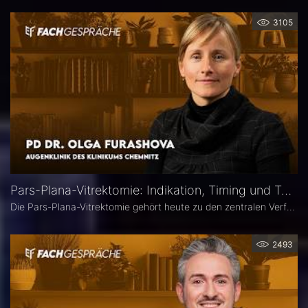
3105
Pars-Plana-Vitrektomie: Indikation, Timing und Technik – PD Dr. Olga Furashova
Die Pars-Plana-Vitrektomie gehört heute zu den zentralen Verfahren der vitreoretinalen Chirurgie – doch nicht jede Glaskörperblutung oder epiretinale Gliose erfordert sofort eine Operation. PD Dr. Olga Furashova (Klinikum Chemnitz) erläutert, wann eine frühe Überweisung sinnvoll ist, welche Faktoren die OP-Indikation bestimmen und welche technischen Entwicklungen die PPV in den letzten Jahren geprägt haben.
2493