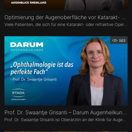
Optimierung der Augenoberfläche vor Katarakt- und Refraktiver Operation – Dr. Leonie Menghesha
Viele Patienten, die sich für eine Katarakt- oder refraktive Operation entscheiden, haben eine Erkrankung der Augenoberfläche. Dr. Leonie Menghesha, MVZ Augenblick Rheinland, erklärt, wie sich betroffene Patienten im Praxisalltag zuverlässig identifizieren lassen, welche Konsequenzen eine instabile Augenoberfläche für die OP-Planung hat und wie sich die Augenoberfläche optimieren lässt.
563
Prof. Dr. Swaantje Grisanti – Darum Augenheilkunde
Prof. Dr. Swaantje Grisanti ist Oberärztin an der Klinik für Augenheilkunde des Universitätsklinikums Schleswig-Holstein (UKSH), Campus Lübeck. Ihr Schwerpunkt liegt im Bereich Glaukom bzw. Glaukomchirurgie.