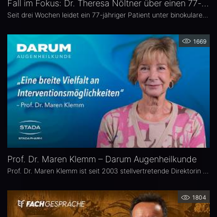
Fall im Fokus: Dr. Theresa Nöltner über einen 77-jährigen Patienten mit binokularen Doppelbildern
Seit drei Wochen leidet ein 77-jähriger Patient unter binokularen Doppelbildern beim Blick zur Seite. In dieser Ausgabe von „Fall im Fokus“ berichtet Dr. Theresa Nöltner, Oberärztin an der ViDia Augenklinik Karlsruhe, über die diagnostische Abklärung des Falls und die daraus resultierenden therapeutischen Schritte. Zu Dr. Nöltners chirurgischen Schwerpunkten zählen Lid- und Augenoberflächenerkrankungen sowie Schieloperationen.
1669
Prof. Dr. Maren Klemm – Darum Augenheilkunde
Prof. Dr. Maren Klemm ist seit 2003 stellvertretende Direktorin der Universitäts-Augenklinik Hamburg Eppendorf und leitet dort den Bereich Glaukom. Ihr Schwerpunkt liegt auf der Chirurgie des gesamten vorderen Augenabschnittes, insbesondere der Glaukom-, refraktiven und Hornhaut-Chirurgie.
1804