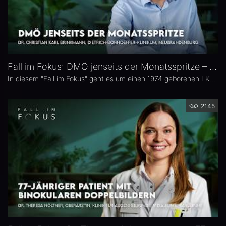
Fall im Fokus: DMÖ jenseits der Monatsspritze – Dr. Christian Karl Brinkmann
In diesem "Fall im Fokus" geht es um einen 1974 geborenen LKW-Fahrer mit diabetischem Makulaödem, der sich 2021 erstmals bei Dr. Christian Karl Brinkmann am Dietrich Bonhoeffer Klinikum in Neubrandenburg vorstellte – mit subjektiv störenden Schatten und einer unscharfen Wahrnehmung von Verkehrszeichen.
2145