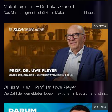
Makulapigment – Dr. Lukas Goerdt
Das Makulapigment schützt die Makula, indem es blaues Licht filtert und freie Radikale neutralisiert. Warum dieser natürliche Schutzmechanismus für die Augenheilkunde so spannend ist, welche Rolle die optische Dichte des Makulapigments (MPOD) bei Erkrankungen wie AMD und Glaukom spielt und ob Nahrungsergänzungsmittel zur Stabilisierung der MPOD sinnvoll sein können, erklärt Dr. Lukas Goerdt, Assistenzarzt an der Universitätsaugenklinik Bonn.
3257
Okuläre Lues – Prof. Dr. Uwe Pleyer
Die Zahl der gemeldeten Lues-Infektionen in Deutschland ist in den vergangenen Jahren kontinuierlich angestiegen und erreichte 2024 einen neuen Höchststand. Aufgrund des vielgestaltigen klinischen Erscheinungsbildes gilt die okuläre Lues als „Chamäleon der Augenheilkunde" und wird nicht selten erst verzögert diagnostiziert.
2914