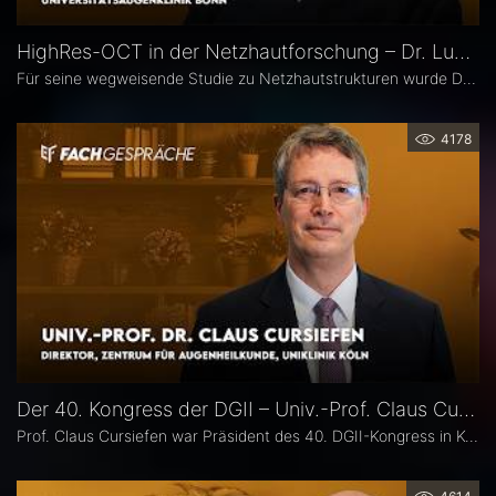
HighRes-OCT in der Netzhautforschung – Dr. Lukas Goerdt
Für seine wegweisende Studie zu Netzhautstrukturen wurde Dr. Lukas Goerdt 2025 mit dem Heidelberg Engineering Xtreme Research Award ausgezeichnet. Eine zentrale Rolle in seiner Forschung spielte das HighRes-OCT. Im Fachgespräch erläutert er, welche neuen Möglichkeiten dieses Bildgebungsverfahren eröffnet, welche bislang unbekannten Strukturen er identifizieren konnte und welche Bedeutung sie für die Diagnostik degenerativer Netzhauterkrankungen haben könnten.
4178
Der 40. Kongress der DGII – Univ.-Prof. Claus Cursiefen
Prof. Claus Cursiefen war Präsident des 40. DGII-Kongress in Köln. Im Interview zieht er Bilanz und spricht über spannende Entwicklungen in der Hornhautchirurgie wie CAIRS und EndoArt, die zunehmende Verzahnung von Kataraktchirurgie mit Hornhaut-, Netzhaut- und Glaukomchirurgie sowie die Ausbildung des ophthalmochirurgischen Nachwuchses.