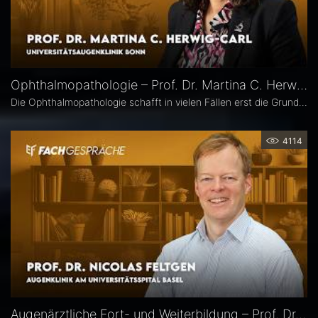
Ophthalmopathologie – Prof. Dr. Martina C. Herwig-Carl
Die Ophthalmopathologie schafft in vielen Fällen erst die Grundlage für eine sichere Diagnose und eine optimale Therapieplanung. Prof. Dr. Martina C. Herwig-Carl leitet die Sektion Ophthalmopathologie an der Universitätsaugenklinik Bonn. Sie erläutert, was sie an ihrem Fach fasziniert, welchen spezifischen Beitrag es insbesondere in der Ophthalmoonkologie leistet und warum die Ophthalmopathologie auch im Zeitalter hochauflösender Bildgebung unverzichtbar bleibt.
4114
Augenärztliche Fort- und Weiterbildung – Prof. Dr. Nicolas Feltgen