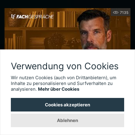
7135
Verwendung von Cookies
Wir nutzen Cookies (auch von Drittanbietern), um
Inhalte zu personalisieren und Surfverhalten zu
Netzhautchirurgie nach Augenverletzungen – Prof. Dr. Armin Wolf
analysieren.
Mehr über Cookies
Seit 2020 leitet Prof. Dr. Armin Wolf die Universitätsaugenklinik in Ulm. Der international anerkannte Netzhautchirurg verfügt über besondere Expertise in der Behandlung komplexer Fälle, wie etwa schwere Augenverletzungen. Im Interview erläutert er, wie wichtig das Timing der Operation für die Visusprognose bei traumatischen Netzhautablösungen ist, wie er intraokulare Fremdkörper behandelt und welche technischen Entwicklungen die Versorgung okulärer Traumata künftig weiter verbessern könnten.
Cookies akzeptieren
3027
Ablehnen