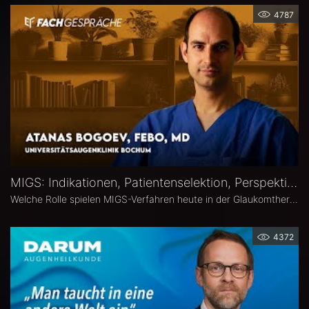
4787
MIGS: Indikationen, Patientenselektion, Perspektiven – Atanas Bogoev, FEBO, MD
Welche Rolle spielen MIGS-Verfahren heute in der Glaukomtherapie? Atanas Bogoev, FEBO, MD, Oberarzt an der Universitätsaugenklinik Bochum spricht im Interview über Indikationen und Patientenselektion, den Stellenwert verschiedener MIGS-Verfahren im klinischen Alltag, realistische Therapieziele sowie Limitationen und zukünftige Entwicklungen der minimalinvasiven Glaukomchirurgie.
4372