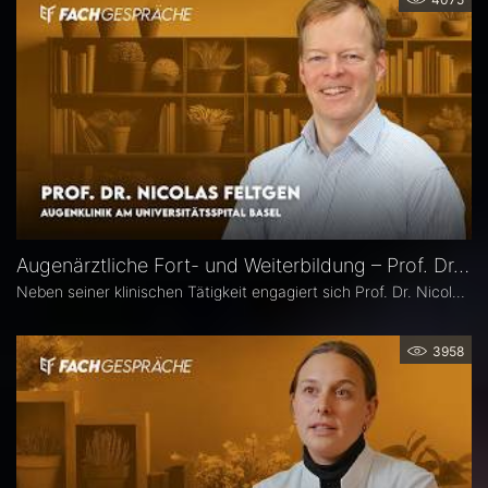
Augenärztliche Fort- und Weiterbildung – Prof. Dr. Nicolas Feltgen
Neben seiner klinischen Tätigkeit engagiert sich Prof. Dr. Nicolas Feltgen besonders in der Lehre und steht der DOG-AG Lehre vor. Im Interview spricht er über die Stärken, aber auch den Optimierungsbedarf des aktuellen Weiterbildungssystems in der Augenheilkunde und erläutert, warum operative Erfahrungen im Ausland aus seiner Sicht eine sinnvolle Ergänzung sind.
3958