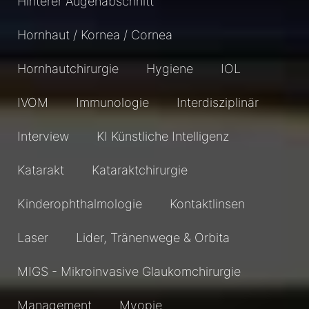
Hinterer Augenabschnitt
Hornhaut / Kornea / Cornea
Hornhautchirurgie
Hygiene
IOL
IVOM
Immunologie
Interdisziplinär
Interview
KI Künstliche Intelligenz
Katarakt
Kataraktchirurgie
Kinderophthalmologie
Kontaktlinsen
Laser
Lider, Tränenwege & Orbita
MIGS - Mikroinvasive Glaukomchirurgie
Management
Myopie