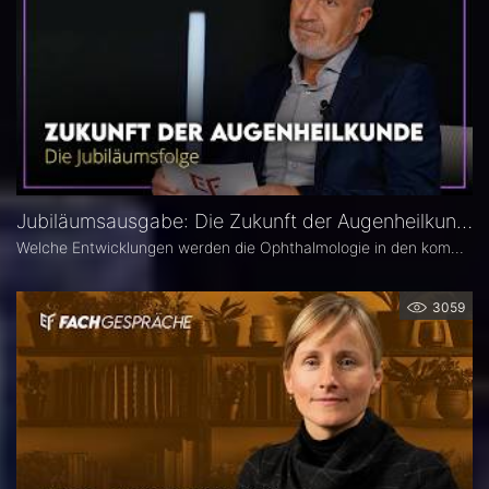
Jubiläumsausgabe: Die Zukunft der Augenheilkunde – Das 25. Ophthalmologische Quartett
Welche Entwicklungen werden die Ophthalmologie in den kommenden Jahren prägen? Die 25. Ausgabe des EYEFOX Talk Formats verbindet Rückblick und Ausblick und spannt den Bogen von prägenden Innovationen der vergangenen Jahre bis zu den Zukunftsthemen der Ophthalmologie. Im Fokus stehen aktuelle Entwicklungen in den Bereichen Netzhaut, Glaukom, Kataraktchirurgie und IOL sowie okuläre Tumoren.
3059