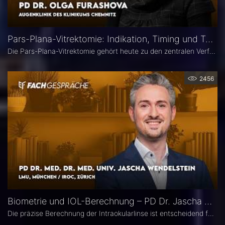
Pars-Plana-Vitrektomie: Indikation, Timing und Technik – PD Dr. Olga Furashova
Die Pars-Plana-Vitrektomie gehört heute zu den zentralen Verfahren der vitreoretinalen Chirurgie – doch nicht jede Glaskörperblutung oder epiretinale Gliose erfordert sofort eine Operation. PD Dr. Olga Furashova (Klinikum Chemnitz) erläutert, wann eine frühe Überweisung sinnvoll ist, welche Faktoren die OP-Indikation bestimmen und welche technischen Entwicklungen die PPV in den letzten Jahren geprägt haben.
2456
Biometrie und IOL-Berechnung – PD Dr. Jascha Wendelstein im Fachgespräch
Die präzise Berechnung der Intraokularlinse ist entscheidend für den refraktiven Erfolg der Kataraktchirurgie. PD Dr. med. Dr. med. univ. Jascha Wendelstein (IROC Zürich / LMU München) erläutert aktuelle Entwicklungen in der Biometrie, moderne Messverfahren, neue IOL-Formeln sowie den Einfluss von KI – und weist darauf hin, wo trotz Hightech weiterhin Herausforderungen bestehen.