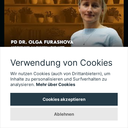
Makulaforamen & Makulaschichtforamen – PD Dr. Olga Furashova
Verwendung von Cookies
Bei vitreomakulären Grenzflächenerkrankungen kommt es zu einer pathologischen Adhäsion oder Traktion zwischen Glaskörper und Makula. Zu diesen Erkrankungen zählen neben der epiretinalen Gliose hauptsächlich das Makulaforamen und das Makulaschichtforamen, die im Fokus dieses Interviews stehen. PD Dr. Olga Furashova ist stellvertretende Chefärztin und leitende Oberärztin an der Augenklinik des Klinikums Chemnitz. Zu ihren Schwerpunkten zählen vitreoretinale Chirurgie und konservative Retinologie.
Wir nutzen Cookies (auch von Drittanbietern), um
Inhalte zu personalisieren und Surfverhalten zu
7092
analysieren.
Mehr über Cookies
Cookies akzeptieren
Ablehnen