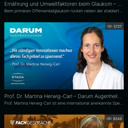
Ernährung und Umweltfaktoren beim Glaukom – Prof. Dr. Carl Erb
Beim primären Offenwinkelglaukom rücken neben der etablierten Senkung des Augeninnendrucks rücken zunehmend auch potenzielle unterstützende Ansätze wie antioxidative Nährstoffe, Vitamine sowie Lebensstil- und Umweltfaktoren in den wissenschaftlichen Fokus. Prof. Dr. Carl Erb, Ärztlicher Leiter der Augenklinik am Wittenbergplatz in Berlin, erläutert im Interview mit Eyefox, welchen Einfluss diese Faktoren auf Pathogenese und Progression des Glaukoms haben könnten.
5727
Prof. Dr. Martina Herwig-Carl – Darum Augenheilkunde
Prof. Martina Herwig-Carl ist eine international anerkannte Spezialistin auf dem Gebiet der Ophthalmopathologie und Erkrankungen des vorderen Augenabschnitts. Sie ist Oberärztin an der Universitätsaugenklinik Bonn, wo sie sich der klinischen und chirurgischen Versorgung von Erkrankungen des vorderen Augenabschnitts, einschließlich der Lid- und Hornhautchirurgie, widmet. Zudem leitet sie die Sektion Ophthalmopathologie.
8349