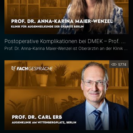
Postoperative Komplikationen bei DMEK – Prof. Dr. Anna-Karina Maier-Wenzel
Prof. Dr. Anna-Karina Maier-Wenzel ist Oberärztin an der Klinik für Augenheilkunde der Charité Berlin. Ihr augenchirurgischer Schwerpunkt liegt auf Eingriffen am Vorderabschnitt. Im Eyefox-Interview erläutert sie, welchen Einfluss Donorfaktoren und unterschiedliche Aufbereitungsformen bei der DMEK auf die postoperativen Ergebnisse haben, bei welchen Patientengruppen nach DMEK häufiger Komplikationen auftreten und wie die Nachsorge an der Augenklinik der Charité organisiert ist.
5774