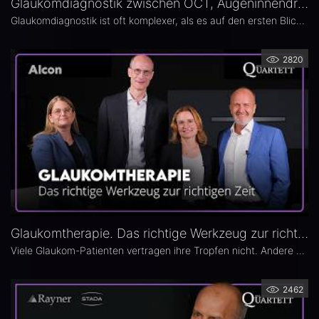
Glaukomdiagnostik zwischen OCT, Augeninnendruck und Gesichtsfeld – Dr. Eckart Schmidt
Glaukomdiagnostik ist oft komplexer, als es auf den ersten Blick scheint. Dr. Eckart Schmidt vom ELBLAND Augenzentrum in Radebeul spricht über die wichtigsten Untersuchungen, die Rolle von OCT sowie über typische Fallstricke in Diagnostik und Verlaufskontrolle.
2820
Glaukomtherapie. Das richtige Werkzeug zur richtigen Zeit – Das 26. Ophthalmologische Quartett
Viele Glaukom-Patienten vertragen ihre Tropfen nicht. Andere nehmen sie erst gar nicht. In der neuen Ausgabe des Opthalmologischen Quartetts geht es um Alternativen zur Tropftherapie – moderne, schonende Verfahren wie die direkte selektive Lasertrabekuloplastik (DSLT) oder MIGS.
2462