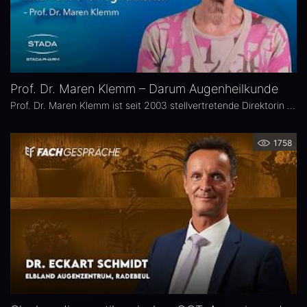
Prof. Dr. Maren Klemm – Darum Augenheilkunde
Prof. Dr. Maren Klemm ist seit 2003 stellvertretende Direktorin der Universitäts-Augenklinik Hamburg Eppendorf und leitet dort den Bereich Glaukom. Ihr Schwerpunkt liegt auf der Chirurgie des gesamten vorderen Augenabschnittes, insbesondere der Glaukom-, refraktiven und Hornhaut-Chirurgie.
1758