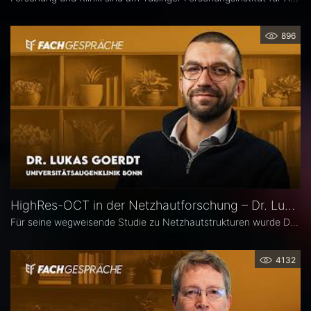
896
HighRes-OCT in der Netzhautforschung – Dr. Lukas Goerdt
Für seine wegweisende Studie zu Netzhautstrukturen wurde Dr. Lukas Goerdt 2025 mit dem Heidelberg Engineering Xtreme Research Award ausgezeichnet. Eine zentrale Rolle in seiner Forschung spielte das HighRes-OCT. Im Fachgespräch erläutert er, welche neuen Möglichkeiten dieses Bildgebungsverfahren eröffnet, welche bislang unbekannten Strukturen er identifizieren konnte und welche Bedeutung sie für die Diagnostik degenerativer Netzhauterkrankungen haben könnten.
4132