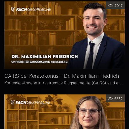
7017
CAIRS bei Keratokonus – Dr. Maximilian Friedrich
Korneale allogene intrastromale Ringsegmente (CAIRS) sind ein innovatives, gewebeschonendes Verfahren zur Behandlung des Keratokonus, bei dem auf synthetische Implantate verzichtet wird. Dr. Maximilian Friedrich, Universitätsaugenklinik Heidelberg, ist Erstautor einer Metaanalyse zu den visuellen und topografischen Ergebnissen von CAIRS bei Keratokonus. Im Interview erläutert er die Vorteile dieser Methode.
6532