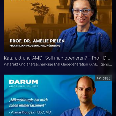
Katarakt und AMD: Soll man operieren? – Prof. Dr. Amelie Pielen
Katarakt und altersabhängige Makuladegeneration (AMD) gehören im fortgeschrittenen Lebensalter zu den häufigsten Augenerkrankungen überhaupt und treten zunehmend zusammen auf. Millionen Eingriffe erfolgen jedes Jahr. Doch in Bezug auf die Frage, ob eine Katarakt-Operation eine AMD womöglich verschlechtert, herrscht in der Praxis häufig Verunsicherung. Prof. Dr. Amelie Pielen gibt auf Basis neuer Studiendaten Antworten auf die wichtigsten Fragen zu diesem Thema.
3826