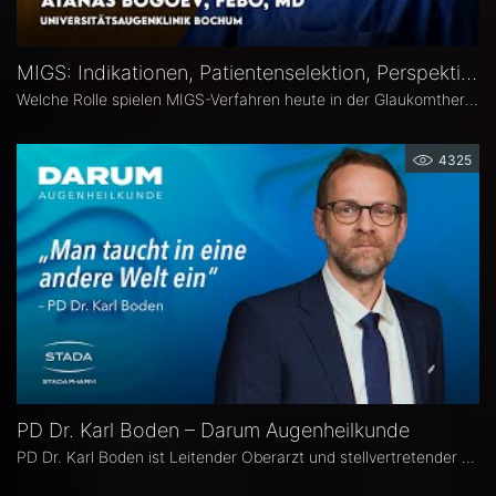
MIGS: Indikationen, Patientenselektion, Perspektiven – Atanas Bogoev, FEBO, MD
Welche Rolle spielen MIGS-Verfahren heute in der Glaukomtherapie? Atanas Bogoev, FEBO, MD, Oberarzt an der Universitätsaugenklinik Bochum spricht im Interview über Indikationen und Patientenselektion, den Stellenwert verschiedener MIGS-Verfahren im klinischen Alltag, realistische Therapieziele sowie Limitationen und zukünftige Entwicklungen der minimalinvasiven Glaukomchirurgie.
4325
PD Dr. Karl Boden – Darum Augenheilkunde
PD Dr. Karl Boden ist Leitender Oberarzt und stellvertretender Klinikleiter an der Augenklinik Sulzbach. Seine Schwerpunkte liegen in der Katarakt-, Glaukom- und vitreo-retinalen Chichirurgie sowie auf Hornhauttransplantationen inkl. DMEK, Femto- und Excimer-Keratoplastiken.