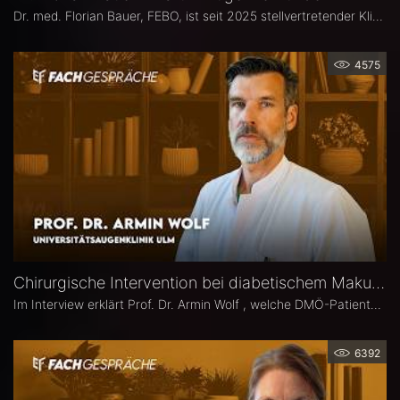
Dr. med. Florian Bauer, FEBO, ist seit 2025 stellvertretender Klinikdirektor und Leitender Oberarzt an der Universitätsaugenklinik Bochum. Zuvor war er als Oberarzt für Netzhautchirurgie am Universitätsklinikum Münster und an der Paracelsus Medizinische Privatuniversität in Nürnberg tätig.
4575
Chirurgische Intervention bei diabetischem Makulaödem – Prof. Dr. Armin Wolf
Im Interview erklärt Prof. Dr. Armin Wolf , welche DMÖ-Patienten am ehesten von einer Operation profitieren, welche Bedeutung das ILM-Peeling für anatomische und funktionelle Ergebnisse hat und in welchen Fällen ein chirurgisches Vorgehen bei DMÖ in Betracht gezogen werden sollte.
6392