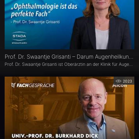
Prof. Dr. Swaantje Grisanti – Darum Augenheilkunde
Prof. Dr. Swaantje Grisanti ist Oberärztin an der Klinik für Augenheilkunde des Universitätsklinikums Schleswig-Holstein (UKSH), Campus Lübeck. Ihr Schwerpunkt liegt im Bereich Glaukom bzw. Glaukomchirurgie.
2023