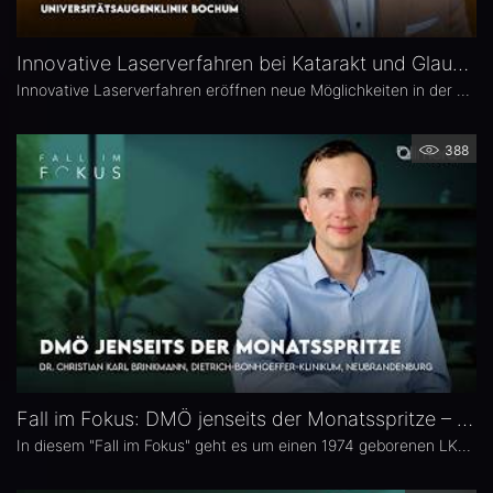
Innovative Laserverfahren bei Katarakt und Glaukom – Univ.-Prof. Dr. Burkhard Dick
Innovative Laserverfahren eröffnen neue Möglichkeiten in der Katarakt- und Glaukomchirurgie. Univ.-Prof. Dr. Burkhard Dick, Universitätsaugenklinik Bochum, berichtet über seine langjährige Erfahrung mit dem Femtosekundenlaser, aktuelle Entwicklungen in der refraktiven Chirurgie und die direkte selektive Lasertrabekuloplastik (DSLT). Außerdem erläutert er, welche Patienten von den neuen Verfahren profitieren und was er von kombinierten Eingriffen hält.
388
Fall im Fokus: DMÖ jenseits der Monatsspritze – Dr. Christian Karl Brinkmann
In diesem "Fall im Fokus" geht es um einen 1974 geborenen LKW-Fahrer mit diabetischem Makulaödem, der sich 2021 erstmals bei Dr. Christian Karl Brinkmann am Dietrich Bonhoeffer Klinikum in Neubrandenburg vorstellte – mit subjektiv störenden Schatten und einer unscharfen Wahrnehmung von Verkehrszeichen.