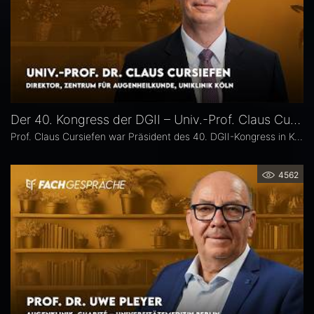
Der 40. Kongress der DGII – Univ.-Prof. Claus Cursiefen
Prof. Claus Cursiefen war Präsident des 40. DGII-Kongress in Köln. Im Interview zieht er Bilanz und spricht über spannende Entwicklungen in der Hornhautchirurgie wie CAIRS und EndoArt, die zunehmende Verzahnung von Kataraktchirurgie mit Hornhaut-, Netzhaut- und Glaukomchirurgie sowie die Ausbildung des ophthalmochirurgischen Nachwuchses.
4562