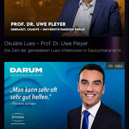
Okuläre Lues – Prof. Dr. Uwe Pleyer
Die Zahl der gemeldeten Lues-Infektionen in Deutschland ist in den vergangenen Jahren kontinuierlich angestiegen und erreichte 2024 einen neuen Höchststand. Aufgrund des vielgestaltigen klinischen Erscheinungsbildes gilt die okuläre Lues als „Chamäleon der Augenheilkunde" und wird nicht selten erst verzögert diagnostiziert.
2862