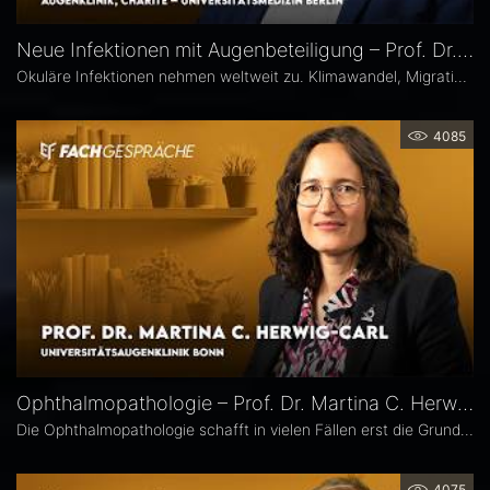
Neue Infektionen mit Augenbeteiligung – Prof. Dr. Uwe Pleyer
Okuläre Infektionen nehmen weltweit zu. Klimawandel, Migration und globale Mobilität begünstigen die Ausbreitung von hierzulande bislang seltener Erreger – und damit auch das vermehrte Auftreten neuer Infektionskrankheiten mit potenzieller Augenbeteiligung in Mitteleuropa, etwa Dengue- und Chikungunya-Fieber oder West-Nil-Virus-Infektionen. Prof. Dr. Uwe Pleyer erläutert, welche diagnostischen und therapeutischen Herausforderungen sich daraus für Augenärztinnen und Augenärzte ergeben.
4085
Ophthalmopathologie – Prof. Dr. Martina C. Herwig-Carl
Die Ophthalmopathologie schafft in vielen Fällen erst die Grundlage für eine sichere Diagnose und eine optimale Therapieplanung. Prof. Dr. Martina C. Herwig-Carl leitet die Sektion Ophthalmopathologie an der Universitätsaugenklinik Bonn. Sie erläutert, was sie an ihrem Fach fasziniert, welchen spezifischen Beitrag es insbesondere in der Ophthalmoonkologie leistet und warum die Ophthalmopathologie auch im Zeitalter hochauflösender Bildgebung unverzichtbar bleibt.
4075