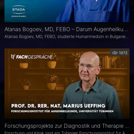
Atanas Bogoev, MD, FEBO – Darum Augenheilkunde
Atanas Bogoev, MD, FEBO, studierte Humanmedizin in Bulgarien und begann dort seine ärztliche Laufbahn. 2021 wurde er mit dem Young Scientist Award der Bulgarian Glaucoma Society ausgezeichnet. Seine fachärztliche Tätigkeit in der Augenheilkunde setzte er 2021 an der Universitätsaugenklinik Bochum fort, mit einem besonderen Schwerpunkt auf der Diagnostik und Therapie des Glaukoms. Heute ist er Oberarzt an der Universitätsaugenklinik Bochum. Er Ist Mitbegründer der Plattform Ophthalmology24.
1072
Forschungsprojekte zur Diagnostik und Therapie degenerativer Netzhauterkrankungen – Prof. Marius Ueffing
Forschung und Klinik sind am Tübinger Forschungsinstitut für Augenheilkunde eng verzahnt. Gerade laufen hier zwei große Projekte zur Diagnostik und Therapie degenerativer Netzhauterkrankungen. Im Interview spricht Institutsleiter Prof. Dr. rer. nat. Marius Ueffing über deren Fragestellungen und Ziele, neuartige Wirkstoffe für den klinischen Einsatz sowie den spezifischen Forschungsansatz in Tübingen.