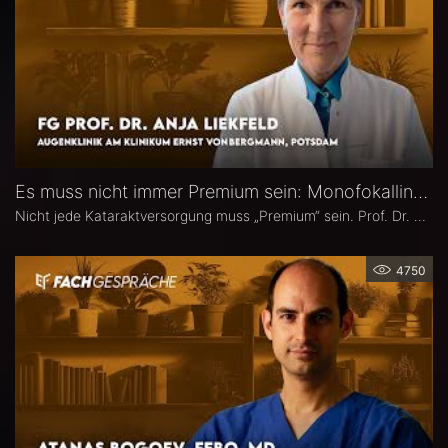
Es muss nicht immer Premium sein: Monofokallinsen – Prof. Dr. Anja Liekfeld
Nicht jede Kataraktversorgung muss „Premium“ sein. Prof. Dr. Anja Liekfeld, Chefärztin der Augenklinik am Klinikum Ernst von Bergmann in Potsdam, erläutert, warum klassische Monofokallinsen trotz einer wachsenden Zahl an Sonderlinsen weiterhin eine überzeugende Wahl sind, für welche Patienten sie klare Vorteile bieten, wie Erwartungen realistisch gesteuert werden können und welche Entwicklungen sie in den kommenden Jahren in Sachen Monofokallinsen erwartet.
4750