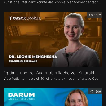
Künstliche Intelligenz könnte das Myopie-Management entscheidend verändern – von der Risikoeinschätzung bis zur individualisierten Therapie. Dr. Leila Sara Eppenberger, Universitätsklinik für Augenheilkunde, Inselspital Bern, erklärt, welche Rolle KI bei der Risikoeinschätzung und der Identifikation gefährdeter Kinder spielen kann. Zudem berichtet sie, welche KI-Biomarker aus OCT-Angiographie-Daten vielversprechend sind und welche Anwendungen bald im klinischen Alltag ankommen könnten.
1562
Optimierung der Augenoberfläche vor Katarakt- und Refraktiver Operation – Dr. Leonie Menghesha
Viele Patienten, die sich für eine Katarakt- oder refraktive Operation entscheiden, haben eine Erkrankung der Augenoberfläche. Dr. Leonie Menghesha, MVZ Augenblick Rheinland, erklärt, wie sich betroffene Patienten im Praxisalltag zuverlässig identifizieren lassen, welche Konsequenzen eine instabile Augenoberfläche für die OP-Planung hat und wie sich die Augenoberfläche optimieren lässt.
509