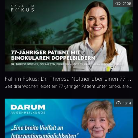
2105
Fall im Fokus: Dr. Theresa Nöltner über einen 77-jährigen Patienten mit binokularen Doppelbildern
Seit drei Wochen leidet ein 77-jähriger Patient unter binokularen Doppelbildern beim Blick zur Seite. In dieser Ausgabe von „Fall im Fokus“ berichtet Dr. Theresa Nöltner, Oberärztin an der ViDia Augenklinik Karlsruhe, über die diagnostische Abklärung des Falls und die daraus resultierenden therapeutischen Schritte. Zu Dr. Nöltners chirurgischen Schwerpunkten zählen Lid- und Augenoberflächenerkrankungen sowie Schieloperationen.
1614