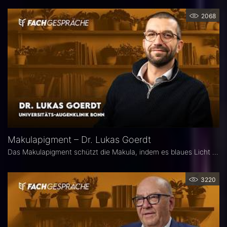
2068
Makulapigment – Dr. Lukas Goerdt
Das Makulapigment schützt die Makula, indem es blaues Licht filtert und freie Radikale neutralisiert. Warum dieser natürliche Schutzmechanismus für die Augenheilkunde so spannend ist, welche Rolle die optische Dichte des Makulapigments (MPOD) bei Erkrankungen wie AMD und Glaukom spielt und ob Nahrungsergänzungsmittel zur Stabilisierung der MPOD sinnvoll sein können, erklärt Dr. Lukas Goerdt, Assistenzarzt an der Universitätsaugenklinik Bonn.
3220