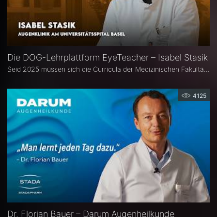
Die DOG-Lehrplattform EyeTeacher – Isabel Stasik
Seid 2025 müssen sich die Curricula der Medizinischen Fakultäten am Nationalen Kompetenzbasierten Lernzielkatalog Medizin orientieren – so die neue Approbationsordnung. Die DOG beauftragte daher die Arbeitsgemeinschaft DOG-Lehre, strukturierte Lehrinhalte zu erarbeiten. Das Ergebnis ist die Online-Bibliothek DOG EyeTeacher. Wie das Tool Lehrende unterstützt, erklärt Isabel Stasik vom Universitätsspital Basel, die an der Umsetzung maßgeblich beteiligt war.
4125
Dr. Florian Bauer – Darum Augenheilkunde