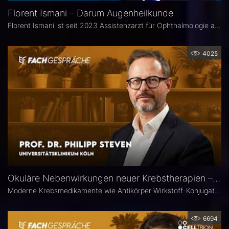
Florent Ismani – Darum Augenheilkunde
Florent Ismani ist seit 2023 Assistenzarzt für Ophthalmologie am Augenzentrum Schleswig-Holstein. Sein Medizinstudium absolvierte er am Universitätsklinikum Hamburg-Eppendorf.
4025
Okuläre Nebenwirkungen neuer Krebstherapien – Prof. Dr. Philipp Steven
Moderne Krebsmedikamente wie Antikörper-Wirkstoff-Konjugate (ADCs) können massive toxische Veränderungen an der Hornhaut hervorrufen. Augenärztliche Kontrollen vor und während der Therapie sind deshalb besonders wichtig. Prof. Dr. Philipp Steven, Experte für Erkrankungen der Augenoberfläche an der Uniklinik Köln, erklärt, welche präventiven und therapeutischen Optionen zur Verfügung stehen und wie Ophthalmologen in die interdisziplinäre Betreuung der Krebspatienten integriert werden sollten.
6694