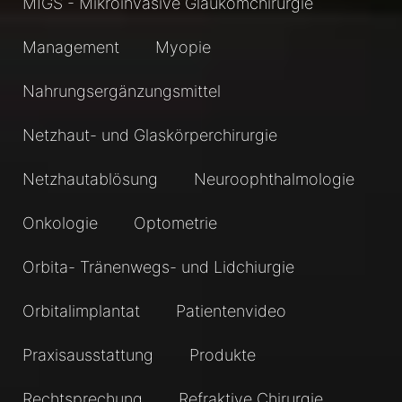
MIGS - Mikroinvasive Glaukomchirurgie
Management
Myopie
Nahrungsergänzungsmittel
Netzhaut- und Glaskörperchirurgie
Netzhautablösung
Neuroophthalmologie
Onkologie
Optometrie
Orbita- Tränenwegs- und Lidchiurgie
Orbitalimplantat
Patientenvideo
Praxisausstattung
Produkte
Rechtsprechung
Refraktive Chirurgie