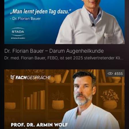
Dr. Florian Bauer – Darum Augenheilkunde
Dr. med. Florian Bauer, FEBO, ist seit 2025 stellvertretender Klinikdirektor und Leitender Oberarzt an der Universitätsaugenklinik Bochum. Zuvor war er als Oberarzt für Netzhautchirurgie am Universitätsklinikum Münster und an der Paracelsus Medizinische Privatuniversität in Nürnberg tätig.
4555