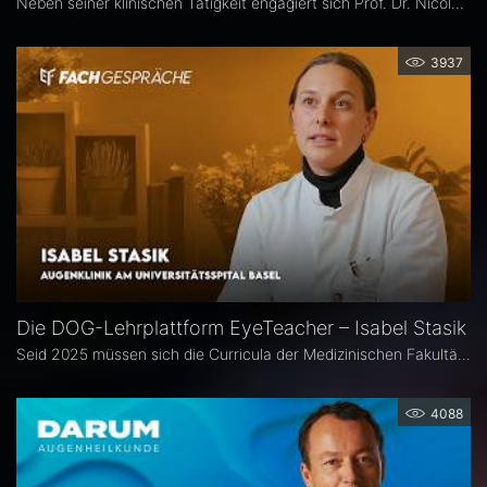
Neben seiner klinischen Tätigkeit engagiert sich Prof. Dr. Nicolas Feltgen besonders in der Lehre und steht der DOG-AG Lehre vor. Im Interview spricht er über die Stärken, aber auch den Optimierungsbedarf des aktuellen Weiterbildungssystems in der Augenheilkunde und erläutert, warum operative Erfahrungen im Ausland aus seiner Sicht eine sinnvolle Ergänzung sind.
3937
Die DOG-Lehrplattform EyeTeacher – Isabel Stasik
Seid 2025 müssen sich die Curricula der Medizinischen Fakultäten am Nationalen Kompetenzbasierten Lernzielkatalog Medizin orientieren – so die neue Approbationsordnung. Die DOG beauftragte daher die Arbeitsgemeinschaft DOG-Lehre, strukturierte Lehrinhalte zu erarbeiten. Das Ergebnis ist die Online-Bibliothek DOG EyeTeacher. Wie das Tool Lehrende unterstützt, erklärt Isabel Stasik vom Universitätsspital Basel, die an der Umsetzung maßgeblich beteiligt war.
4088