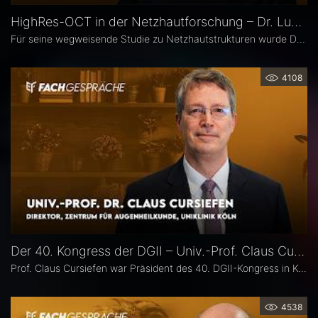
HighRes-OCT in der Netzhautforschung – Dr. Lukas Goerdt
Für seine wegweisende Studie zu Netzhautstrukturen wurde Dr. Lukas Goerdt 2025 mit dem Heidelberg Engineering Xtreme Research Award ausgezeichnet. Eine zentrale Rolle in seiner Forschung spielte das HighRes-OCT. Im Fachgespräch erläutert er, welche neuen Möglichkeiten dieses Bildgebungsverfahren eröffnet, welche bislang unbekannten Strukturen er identifizieren konnte und welche Bedeutung sie für die Diagnostik degenerativer Netzhauterkrankungen haben könnten.
4108
Der 40. Kongress der DGII – Univ.-Prof. Claus Cursiefen
Prof. Claus Cursiefen war Präsident des 40. DGII-Kongress in Köln. Im Interview zieht er Bilanz und spricht über spannende Entwicklungen in der Hornhautchirurgie wie CAIRS und EndoArt, die zunehmende Verzahnung von Kataraktchirurgie mit Hornhaut-, Netzhaut- und Glaukomchirurgie sowie die Ausbildung des ophthalmochirurgischen Nachwuchses.
4538