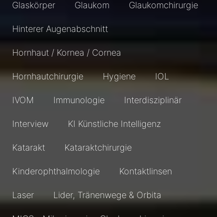
Glaskörper
Glaukom
Glaukomchirurgie
Hinterer Augenabschnitt
Hornhaut / Kornea / Cornea
Hornhautchirurgie
Hygiene
IOL
IVOM
Immunologie
Interdisziplinär
Interview
KI Künstliche Intelligenz
Katarakt
Kataraktchirurgie
Kinderophthalmologie
Kontaktlinsen
Laser
Lider, Tränenwege & Orbita