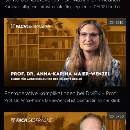
Korneale allogene intrastromale Ringsegmente (CAIRS) sind ein innovatives, gewebeschonendes Verfahren zur Behandlung des Keratokonus, bei dem auf synthetische Implantate verzichtet wird. Dr. Maximilian Friedrich, Universitätsaugenklinik Heidelberg, ist Erstautor einer Metaanalyse zu den visuellen und topografischen Ergebnissen von CAIRS bei Keratokonus. Im Interview erläutert er die Vorteile dieser Methode.
6510
Postoperative Komplikationen bei DMEK – Prof. Dr. Anna-Karina Maier-Wenzel
Prof. Dr. Anna-Karina Maier-Wenzel ist Oberärztin an der Klinik für Augenheilkunde der Charité Berlin. Ihr augenchirurgischer Schwerpunkt liegt auf Eingriffen am Vorderabschnitt. Im Eyefox-Interview erläutert sie, welchen Einfluss Donorfaktoren und unterschiedliche Aufbereitungsformen bei der DMEK auf die postoperativen Ergebnisse haben, bei welchen Patientengruppen nach DMEK häufiger Komplikationen auftreten und wie die Nachsorge an der Augenklinik der Charité organisiert ist.
5756