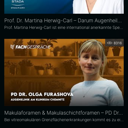
Prof. Dr. Martina Herwig-Carl – Darum Augenheilkunde
Prof. Martina Herwig-Carl ist eine international anerkannte Spezialistin auf dem Gebiet der Ophthalmopathologie und Erkrankungen des vorderen Augenabschnitts. Sie ist Oberärztin an der Universitätsaugenklinik Bonn, wo sie sich der klinischen und chirurgischen Versorgung von Erkrankungen des vorderen Augenabschnitts, einschließlich der Lid- und Hornhautchirurgie, widmet. Zudem leitet sie die Sektion Ophthalmopathologie.
8316
Makulaforamen & Makulaschichtforamen – PD Dr. Olga Furashova
Bei vitreomakulären Grenzflächenerkrankungen kommt es zu einer pathologischen Adhäsion oder Traktion zwischen Glaskörper und Makula. Zu diesen Erkrankungen zählen neben der epiretinalen Gliose hauptsächlich das Makulaforamen und das Makulaschichtforamen, die im Fokus dieses Interviews stehen. PD Dr. Olga Furashova ist stellvertretende Chefärztin und leitende Oberärztin an der Augenklinik des Klinikums Chemnitz. Zu ihren Schwerpunkten zählen vitreoretinale Chirurgie und konservative Retinologie.