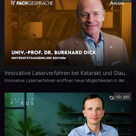
Innovative Laserverfahren bei Katarakt und Glaukom – Univ.-Prof. Dr. Burkhard Dick
Innovative Laserverfahren eröffnen neue Möglichkeiten in der Katarakt- und Glaukomchirurgie. Univ.-Prof. Dr. Burkhard Dick, Universitätsaugenklinik Bochum, berichtet über seine langjährige Erfahrung mit dem Femtosekundenlaser, aktuelle Entwicklungen in der refraktiven Chirurgie und die direkte selektive Lasertrabekuloplastik (DSLT). Außerdem erläutert er, welche Patienten von den neuen Verfahren profitieren und was er von kombinierten Eingriffen hält.
381