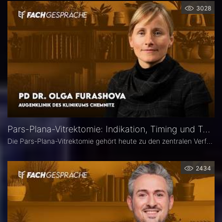
3028
Pars-Plana-Vitrektomie: Indikation, Timing und Technik – PD Dr. Olga Furashova
Die Pars-Plana-Vitrektomie gehört heute zu den zentralen Verfahren der vitreoretinalen Chirurgie – doch nicht jede Glaskörperblutung oder epiretinale Gliose erfordert sofort eine Operation. PD Dr. Olga Furashova (Klinikum Chemnitz) erläutert, wann eine frühe Überweisung sinnvoll ist, welche Faktoren die OP-Indikation bestimmen und welche technischen Entwicklungen die PPV in den letzten Jahren geprägt haben.
2434