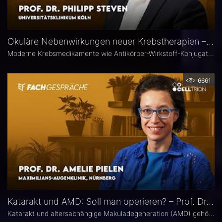
Okuläre Nebenwirkungen neuer Krebstherapien – Prof. Dr. Philipp Steven
Moderne Krebsmedikamente wie Antikörper-Wirkstoff-Konjugate (ADCs) können massive toxische Veränderungen an der Hornhaut hervorrufen. Augenärztliche Kontrollen vor und während der Therapie sind deshalb besonders wichtig. Prof. Dr. Philipp Steven, Experte für Erkrankungen der Augenoberfläche an der Uniklinik Köln, erklärt, welche präventiven und therapeutischen Optionen zur Verfügung stehen und wie Ophthalmologen in die interdisziplinäre Betreuung der Krebspatienten integriert werden sollten.
6661
Katarakt und AMD: Soll man operieren? – Prof. Dr. Amelie Pielen
Katarakt und altersabhängige Makuladegeneration (AMD) gehören im fortgeschrittenen Lebensalter zu den häufigsten Augenerkrankungen überhaupt und treten zunehmend zusammen auf. Millionen Eingriffe erfolgen jedes Jahr. Doch in Bezug auf die Frage, ob eine Katarakt-Operation eine AMD womöglich verschlechtert, herrscht in der Praxis häufig Verunsicherung. Prof. Dr. Amelie Pielen gibt auf Basis neuer Studiendaten Antworten auf die wichtigsten Fragen zu diesem Thema.