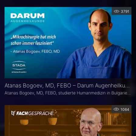
3791
Atanas Bogoev, MD, FEBO – Darum Augenheilkunde
Atanas Bogoev, MD, FEBO, studierte Humanmedizin in Bulgarien und begann dort seine ärztliche Laufbahn. 2021 wurde er mit dem Young Scientist Award der Bulgarian Glaucoma Society ausgezeichnet. Seine fachärztliche Tätigkeit in der Augenheilkunde setzte er 2021 an der Universitätsaugenklinik Bochum fort, mit einem besonderen Schwerpunkt auf der Diagnostik und Therapie des Glaukoms. Heute ist er Oberarzt an der Universitätsaugenklinik Bochum. Er Ist Mitbegründer der Plattform Ophthalmology24.
1064