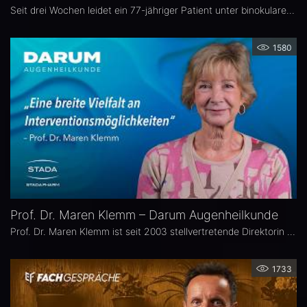
Seit drei Wochen leidet ein 77-jähriger Patient unter binokularen Doppelbildern beim Blick zur Seite. In dieser Ausgabe von „Fall im Fokus“ berichtet Dr. Theresa Nöltner, Oberärztin an der ViDia Augenklinik Karlsruhe, über die diagnostische Abklärung des Falls und die daraus resultierenden therapeutischen Schritte. Zu Dr. Nöltners chirurgischen Schwerpunkten zählen Lid- und Augenoberflächenerkrankungen sowie Schieloperationen.
1580
Prof. Dr. Maren Klemm – Darum Augenheilkunde
Prof. Dr. Maren Klemm ist seit 2003 stellvertretende Direktorin der Universitäts-Augenklinik Hamburg Eppendorf und leitet dort den Bereich Glaukom. Ihr Schwerpunkt liegt auf der Chirurgie des gesamten vorderen Augenabschnittes, insbesondere der Glaukom-, refraktiven und Hornhaut-Chirurgie.
1733