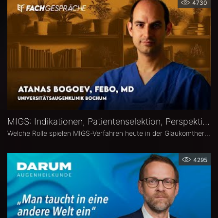
4730
MIGS: Indikationen, Patientenselektion, Perspektiven – Atanas Bogoev, FEBO, MD
Welche Rolle spielen MIGS-Verfahren heute in der Glaukomtherapie? Atanas Bogoev, FEBO, MD, Oberarzt an der Universitätsaugenklinik Bochum spricht im Interview über Indikationen und Patientenselektion, den Stellenwert verschiedener MIGS-Verfahren im klinischen Alltag, realistische Therapieziele sowie Limitationen und zukünftige Entwicklungen der minimalinvasiven Glaukomchirurgie.
4295