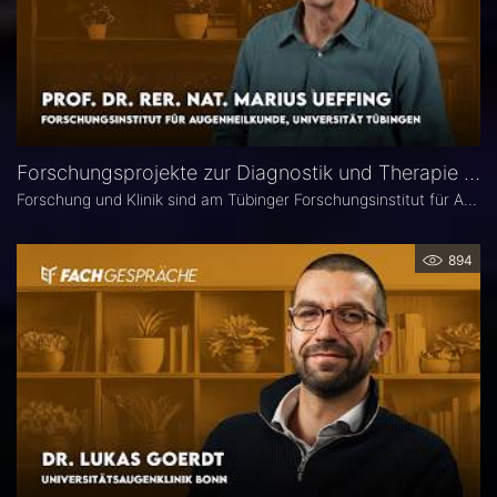
Forschungsprojekte zur Diagnostik und Therapie degenerativer Netzhauterkrankungen – Prof. Marius Ueffing
Forschung und Klinik sind am Tübinger Forschungsinstitut für Augenheilkunde eng verzahnt. Gerade laufen hier zwei große Projekte zur Diagnostik und Therapie degenerativer Netzhauterkrankungen. Im Interview spricht Institutsleiter Prof. Dr. rer. nat. Marius Ueffing über deren Fragestellungen und Ziele, neuartige Wirkstoffe für den klinischen Einsatz sowie den spezifischen Forschungsansatz in Tübingen.
894