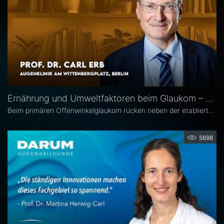
Ernährung und Umweltfaktoren beim Glaukom – Prof. Dr. Carl Erb
Beim primären Offenwinkelglaukom rücken neben der etablierten Senkung des Augeninnendrucks rücken zunehmend auch potenzielle unterstützende Ansätze wie antioxidative Nährstoffe, Vitamine sowie Lebensstil- und Umweltfaktoren in den wissenschaftlichen Fokus. Prof. Dr. Carl Erb, Ärztlicher Leiter der Augenklinik am Wittenbergplatz in Berlin, erläutert im Interview mit Eyefox, welchen Einfluss diese Faktoren auf Pathogenese und Progression des Glaukoms haben könnten.
5698