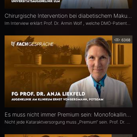
Chirurgische Intervention bei diabetischem Makulaödem – Prof. Dr. Armin Wolf
Im Interview erklärt Prof. Dr. Armin Wolf , welche DMÖ-Patienten am ehesten von einer Operation profitieren, welche Bedeutung das ILM-Peeling für anatomische und funktionelle Ergebnisse hat und in welchen Fällen ein chirurgisches Vorgehen bei DMÖ in Betracht gezogen werden sollte.
6368
Es muss nicht immer Premium sein: Monofokallinsen – Prof. Dr. Anja Liekfeld
Nicht jede Kataraktversorgung muss „Premium“ sein. Prof. Dr. Anja Liekfeld, Chefärztin der Augenklinik am Klinikum Ernst von Bergmann in Potsdam, erläutert, warum klassische Monofokallinsen trotz einer wachsenden Zahl an Sonderlinsen weiterhin eine überzeugende Wahl sind, für welche Patienten sie klare Vorteile bieten, wie Erwartungen realistisch gesteuert werden können und welche Entwicklungen sie in den kommenden Jahren in Sachen Monofokallinsen erwartet.