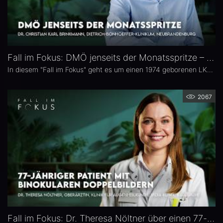
Fall im Fokus: DMÖ jenseits der Monatsspritze – Dr. Christian Karl Brinkmann
In diesem "Fall im Fokus" geht es um einen 1974 geborenen LKW-Fahrer mit diabetischem Makulaödem, der sich 2021 erstmals bei Dr. Christian Karl Brinkmann am Dietrich Bonhoeffer Klinikum in Neubrandenburg vorstellte – mit subjektiv störenden Schatten und einer unscharfen Wahrnehmung von Verkehrszeichen.
2067
Fall im Fokus: Dr. Theresa Nöltner über einen 77-jährigen Patienten mit binokularen Doppelbildern