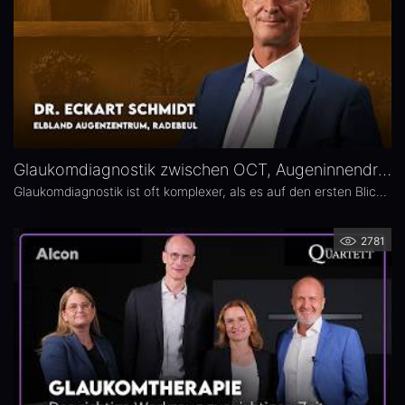
Glaukomdiagnostik zwischen OCT, Augeninnendruck und Gesichtsfeld – Dr. Eckart Schmidt
Glaukomdiagnostik ist oft komplexer, als es auf den ersten Blick scheint. Dr. Eckart Schmidt vom ELBLAND Augenzentrum in Radebeul spricht über die wichtigsten Untersuchungen, die Rolle von OCT sowie über typische Fallstricke in Diagnostik und Verlaufskontrolle.
2781