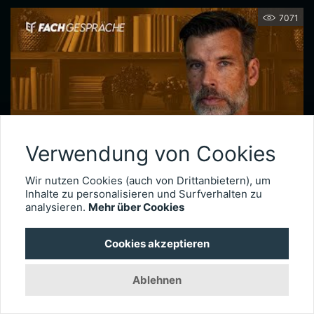
7071
Verwendung von Cookies
Wir nutzen Cookies (auch von Drittanbietern), um
Netzhautchirurgie nach Augenverletzungen – Prof. Dr. Armin Wolf
Inhalte zu personalisieren und Surfverhalten zu
Seit 2020 leitet Prof. Dr. Armin Wolf die Universitätsaugenklinik in Ulm. Der international anerkannte Netzhautchirurg verfügt über besondere Expertise in der Behandlung komplexer Fälle, wie etwa schwere Augenverletzungen. Im Interview erläutert er, wie wichtig das Timing der Operation für die Visusprognose bei traumatischen Netzhautablösungen ist, wie er intraokulare Fremdkörper behandelt und welche technischen Entwicklungen die Versorgung okulärer Traumata künftig weiter verbessern könnten.
analysieren.
Mehr über Cookies
Cookies akzeptieren
3009
Ablehnen