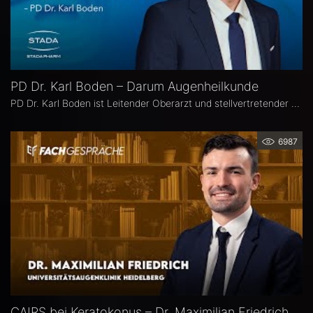
PD Dr. Karl Boden – Darum Augenheilkunde
PD Dr. Karl Boden ist Leitender Oberarzt und stellvertretender Klinikleiter an der Augenklinik Sulzbach. Seine Schwerpunkte liegen in der Katarakt-, Glaukom- und vitreo-retinalen Chichirurgie sowie auf Hornhauttransplantationen inkl. DMEK, Femto- und Excimer-Keratoplastiken.
6987
CAIRS bei Keratokonus – Dr. Maximilian Friedrich