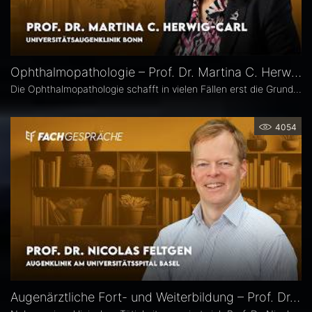
Ophthalmopathologie – Prof. Dr. Martina C. Herwig-Carl
Die Ophthalmopathologie schafft in vielen Fällen erst die Grundlage für eine sichere Diagnose und eine optimale Therapieplanung. Prof. Dr. Martina C. Herwig-Carl leitet die Sektion Ophthalmopathologie an der Universitätsaugenklinik Bonn. Sie erläutert, was sie an ihrem Fach fasziniert, welchen spezifischen Beitrag es insbesondere in der Ophthalmoonkologie leistet und warum die Ophthalmopathologie auch im Zeitalter hochauflösender Bildgebung unverzichtbar bleibt.
4054
Augenärztliche Fort- und Weiterbildung – Prof. Dr. Nicolas Feltgen