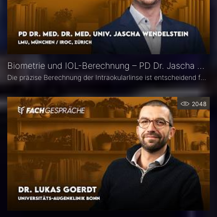
Biometrie und IOL-Berechnung – PD Dr. Jascha Wendelstein im Fachgespräch
Die präzise Berechnung der Intraokularlinse ist entscheidend für den refraktiven Erfolg der Kataraktchirurgie. PD Dr. med. Dr. med. univ. Jascha Wendelstein (IROC Zürich / LMU München) erläutert aktuelle Entwicklungen in der Biometrie, moderne Messverfahren, neue IOL-Formeln sowie den Einfluss von KI – und weist darauf hin, wo trotz Hightech weiterhin Herausforderungen bestehen.
2048