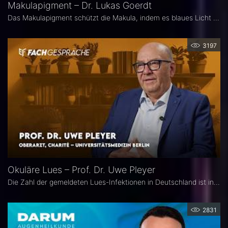
Makulapigment – Dr. Lukas Goerdt
Das Makulapigment schützt die Makula, indem es blaues Licht filtert und freie Radikale neutralisiert. Warum dieser natürliche Schutzmechanismus für die Augenheilkunde so spannend ist, welche Rolle die optische Dichte des Makulapigments (MPOD) bei Erkrankungen wie AMD und Glaukom spielt und ob Nahrungsergänzungsmittel zur Stabilisierung der MPOD sinnvoll sein können, erklärt Dr. Lukas Goerdt, Assistenzarzt an der Universitätsaugenklinik Bonn.
3197
Okuläre Lues – Prof. Dr. Uwe Pleyer
Die Zahl der gemeldeten Lues-Infektionen in Deutschland ist in den vergangenen Jahren kontinuierlich angestiegen und erreichte 2024 einen neuen Höchststand. Aufgrund des vielgestaltigen klinischen Erscheinungsbildes gilt die okuläre Lues als „Chamäleon der Augenheilkunde" und wird nicht selten erst verzögert diagnostiziert.
2831