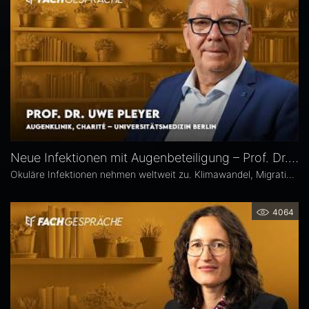
Neue Infektionen mit Augenbeteiligung – Prof. Dr. Uwe Pleyer
Okuläre Infektionen nehmen weltweit zu. Klimawandel, Migration und globale Mobilität begünstigen die Ausbreitung von hierzulande bislang seltener Erreger – und damit auch das vermehrte Auftreten neuer Infektionskrankheiten mit potenzieller Augenbeteiligung in Mitteleuropa, etwa Dengue- und Chikungunya-Fieber oder West-Nil-Virus-Infektionen. Prof. Dr. Uwe Pleyer erläutert, welche diagnostischen und therapeutischen Herausforderungen sich daraus für Augenärztinnen und Augenärzte ergeben.
4064