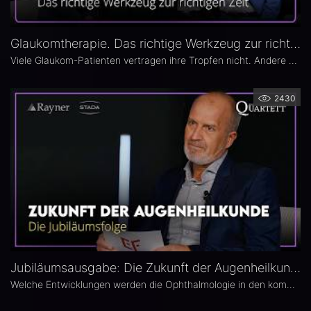
Glaukomtherapie. Das richtige Werkzeug zur richtigen Zeit – Das 26. Ophthalmologische Quartett
Viele Glaukom-Patienten vertragen ihre Tropfen nicht. Andere nehmen sie erst gar nicht. In der neuen Ausgabe des Opthalmologischen Quartetts geht es um Alternativen zur Tropftherapie – moderne, schonende Verfahren wie die direkte selektive Lasertrabekuloplastik (DSLT) oder MIGS.
2430
Jubiläumsausgabe: Die Zukunft der Augenheilkunde – Das 25. Ophthalmologische Quartett
Welche Entwicklungen werden die Ophthalmologie in den kommenden Jahren prägen? Die 25. Ausgabe des EYEFOX Talk Formats verbindet Rückblick und Ausblick und spannt den Bogen von prägenden Innovationen der vergangenen Jahre bis zu den Zukunftsthemen der Ophthalmologie. Im Fokus stehen aktuelle Entwicklungen in den Bereichen Netzhaut, Glaukom, Kataraktchirurgie und IOL sowie okuläre Tumoren.