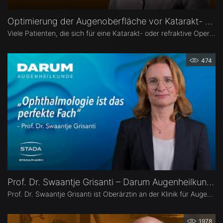
Optimierung der Augenoberfläche vor Katarakt- und Refraktiver Operation – Dr. Leonie Menghesha
Viele Patienten, die sich für eine Katarakt- oder refraktive Operation entscheiden, haben eine Erkrankung der Augenoberfläche. Dr. Leonie Menghesha, MVZ Augenblick Rheinland, erklärt, wie sich betroffene Patienten im Praxisalltag zuverlässig identifizieren lassen, welche Konsequenzen eine instabile Augenoberfläche für die OP-Planung hat und wie sich die Augenoberfläche optimieren lässt.
474
Prof. Dr. Swaantje Grisanti – Darum Augenheilkunde
Prof. Dr. Swaantje Grisanti ist Oberärztin an der Klinik für Augenheilkunde des Universitätsklinikums Schleswig-Holstein (UKSH), Campus Lübeck. Ihr Schwerpunkt liegt im Bereich Glaukom bzw. Glaukomchirurgie.
1978