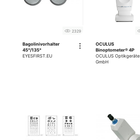
2329
Bagolinivorhalter
OCULUS
45°/135°
Binoptometer® 4P
EYESFIRST.EU
OCULUS Optikgeräte
GmbH