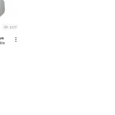
3177
lus
äte