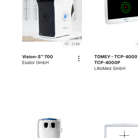
3188
Vision-S™ 700
TOMEY - TCP-4000 
Essilor GmbH
TCP-4000P
LiKoMed GmbH