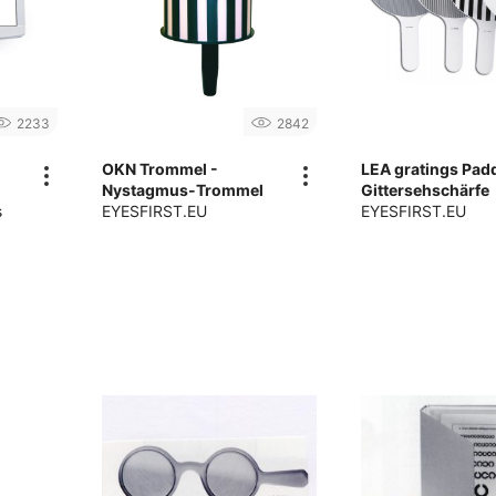
2233
2842
OKN Trommel -
LEA gratings Padd
Nystagmus-Trommel
Gittersehschärfe
s
EYESFIRST.EU
EYESFIRST.EU