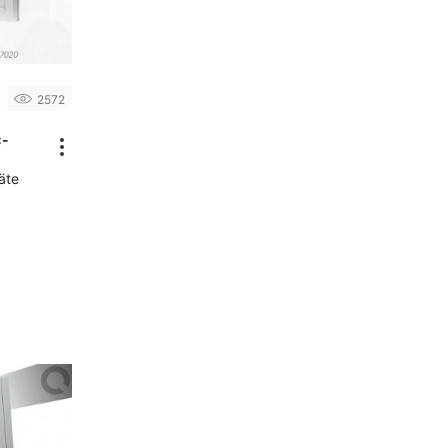
2572
C-
äte