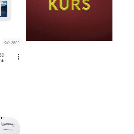
2599
3D
äte