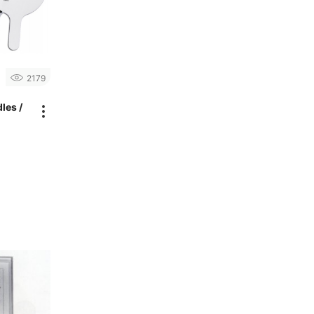
2179
les /