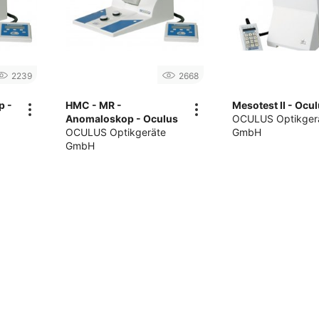
2239
2668
p -
HMC - MR -
Mesotest II - Ocu
Anomaloskop - Oculus
OCULUS Optikger
OCULUS Optikgeräte
GmbH
GmbH