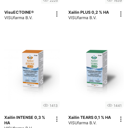
2225
1639
VisuECTOINE®
Xailin PLUS 0,2 % HA
VISUfarma B.V.
VISUfarma B.V.
1413
1441
Xailin INTENSE 0,3 %
Xailin TEARS 0,1 % HA
HA
VISUfarma B.V.