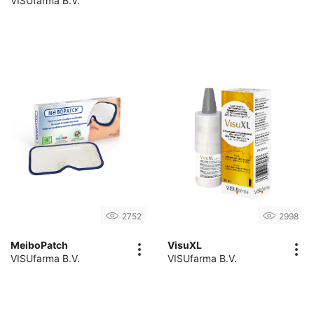
VISUfarma B.V.
2752
2998
MeiboPatch
VisuXL
VISUfarma B.V.
VISUfarma B.V.