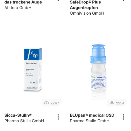
das trockene Auge
SafeDrop® Plus
Afidera GmbH
Augentropfen
OmniVision GmbH
2247
2254
Sicca-Stulln®
BLUpan® medical OSD
Pharma Stulln GmbH
Pharma Stulln GmbH