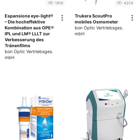
1916
4314
Espansione eye-light®
Trukera ScoutPro
– Die hocheffektive
mobiles Osmometer
Kombination aus OPE®
bon Optic Vertriebsges.
IPL und LM® LLLT zur
mbH
Verbesserung des
Tränenfilms
bon Optic Vertriebsges.
mbH