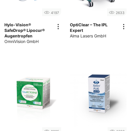
4197
2633
Hylo-Vision®
OptiClear – The IPL
SafeDrop® Lipocur®
Expert
Augentropfen
Alma Lasers GmbH
OmniVision GmbH