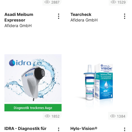
2887
1529
Asadi Meibum
Tearcheck
Expressor
Afidera GmbH
Afidera GmbH
1852
1384
IDRA - Diagnostik für
Hylo-Vision®