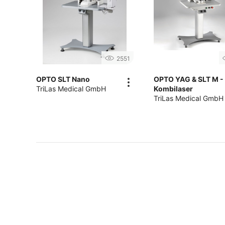
2551
OPTO SLT Nano
OPTO YAG & SLT M -
TriLas Medical GmbH
Kombilaser
TriLas Medical GmbH