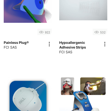
922
532
Painless Plug®
Hypoallergenic
FCI SAS
Adhesive Strips
FCI SAS