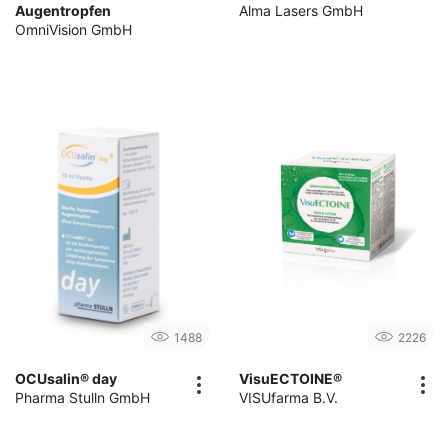
Augentropfen
Alma Lasers GmbH
OmniVision GmbH
1488
2226
OCUsalin® day
VisuECTOINE®
Pharma Stulln GmbH
VISUfarma B.V.