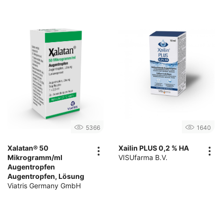
5366
1640
Xalatan® 50
Xailin PLUS 0,2 % HA
Mikrogramm/ml
VISUfarma B.V.
Augentropfen
Augentropfen, Lösung
Viatris Germany GmbH