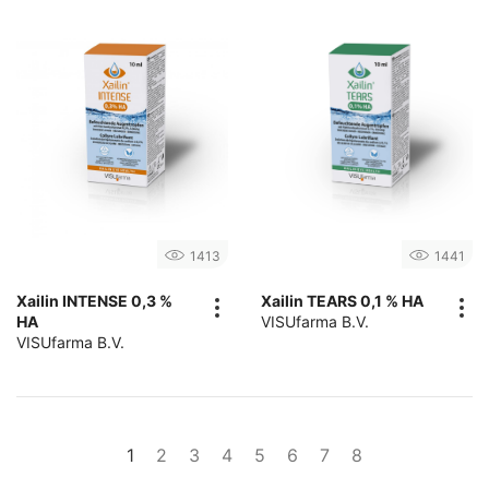
1413
1441
Xailin INTENSE 0,3 %
Xailin TEARS 0,1 % HA
HA
VISUfarma B.V.
VISUfarma B.V.
1
2
3
4
5
6
7
8