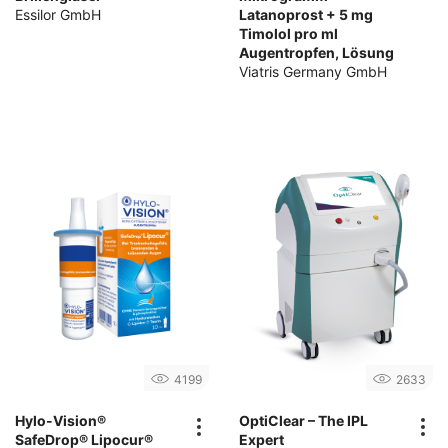
Essilor GmbH
Latanoprost + 5 mg
Timolol pro ml
Augentropfen, Lösung
Viatris Germany GmbH
4199
2633
Hylo-Vision®
OptiClear – The IPL
SafeDrop® Lipocur®
Expert