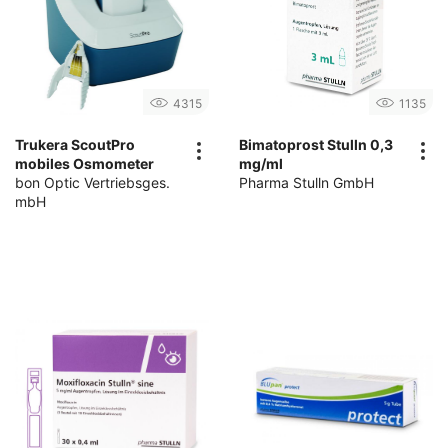
4315
1135
Trukera ScoutPro
Bimatoprost Stulln 0,3
mobiles Osmometer
mg/ml
bon Optic Vertriebsges.
Pharma Stulln GmbH
mbH