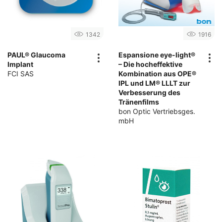
1342
1916
PAUL® Glaucoma
Espansione eye-light®
Implant
– Die hocheffektive
FCI SAS
Kombination aus OPE®
IPL und LM® LLLT zur
Verbesserung des
Tränenfilms
bon Optic Vertriebsges.
mbH