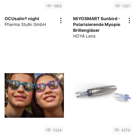
1663
1227
OCUsalin® night
MiYOSMART Sunbird -
Pharma Stulln GmbH
Polarisierende Myopie
Brillengläser
HOYA Lens
1324
4270