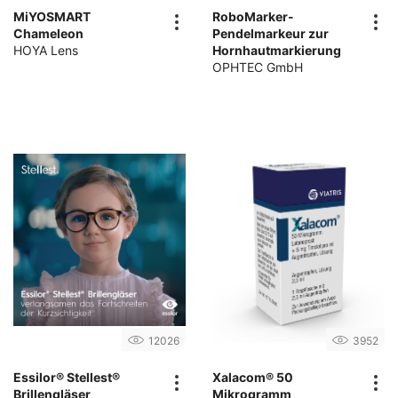
MiYOSMART
RoboMarker-
Chameleon
Pendelmarkeur zur
HOYA Lens
Hornhautmarkierung
OPHTEC GmbH
12026
3952
Essilor® Stellest®
Xalacom® 50
Brillengläser
Mikrogramm