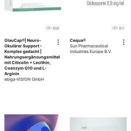
658
611
GlauCap®| Neuro-
Cequa®
Okulärer Support -
Sun Pharmaceutical
Komplex gedacht |
Industries Europe B.V.
Nahrungsergänzungsmittel
mit Citicolin + Lecithin,
Coenzym Q10 und L-
Arginin
ebiga-VISION GmbH