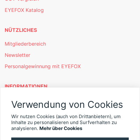
EYEFOX Katalog
NÜTZLICHES
Mitgliederbereich
Newsletter
Personalgewinnung mit EYEFOX
INFORMATIONEN
Was ist EYEFOX – Ihre Möglichkeiten
Verwendung von Cookies
Werben mit EYEFOX
Wir nutzen Cookies (auch von Drittanbietern), um
Inhalte zu personalisieren und Surfverhalten zu
Kontakt
analysieren.
Mehr über Cookies
Datenschutz