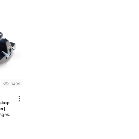
3409
oskop
er)
sges.