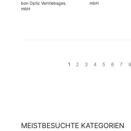
bon Optic Vertriebsges.
mbH
mbH
1
2
3
4
5
6
7
MEISTBESUCHTE KATEGORIEN