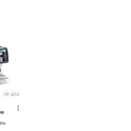
2213
op
äte