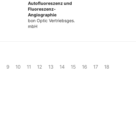
Autofluoreszenz und
Fluoreszenz-
Angiographie
bon Optic Vertriebsges.
mbH
8
9
10
11
12
13
14
15
16
17
18