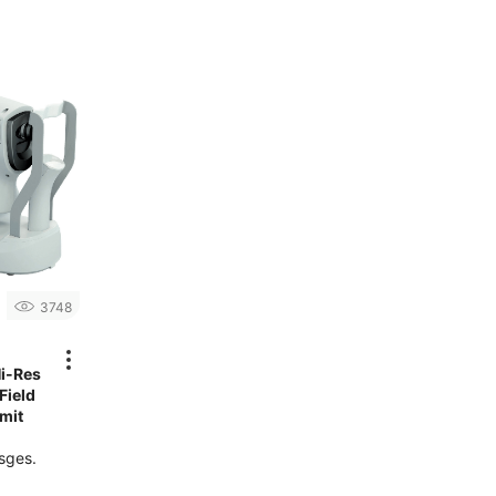
3748
Hi-Res
Field
mit
sges.