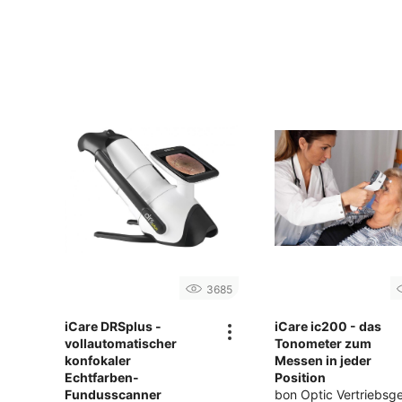
3685
iCare DRSplus -
iCare ic200 - das
vollautomatischer
Tonometer zum
konfokaler
Messen in jeder
Echtfarben-
Position
Fundusscanner
bon Optic Vertriebsge