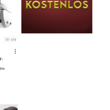
578
T-
äte