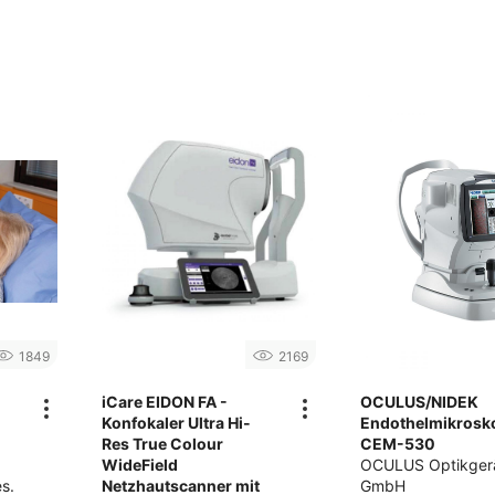
1849
2169
iCare EIDON FA -
OCULUS/NIDEK
Konfokaler Ultra Hi-
Endothelmikrosk
Res True Colour
CEM-530
WideField
OCULUS Optikger
s.
Netzhautscanner mit
GmbH