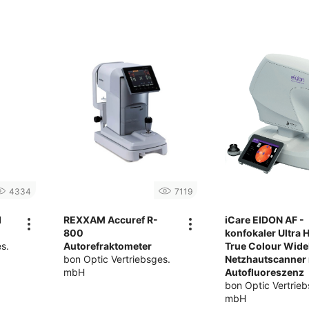
4334
7119
d
REXXAM Accuref R-
iCare EIDON AF -
800
konfokaler Ultra 
s.
Autorefraktometer
True Colour Wide
bon Optic Vertriebsges.
Netzhautscanner 
mbH
Autofluoreszenz
bon Optic Vertrieb
mbH