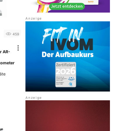
459
r AR-
tometer
äte