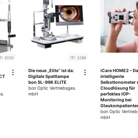
3020
3288
Die neue „Elite“ ist da:
iCare HOME2 – D
OCT
Digitale Spaltlampe
intelligente
bon SL-99K ELITE
Selbsttonometer 
bon Optic Vertriebsges.
Cloudlösung für
s.
mbH
perfektes IOP-
Monitoring bei
Glaukompatiente
bon Optic Vertrieb
mbH