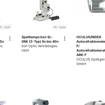
3297
3569
Spaltlampe bon SL-
OCULUS/NIDEK
40x
98K (Z-Typ) 6x bis 40x
Autorefraktomete
s.
bon Optic Vertriebsges.
F/
mbH
Autorefraktokera
ARK-F
OCULUS Optikger
GmbH