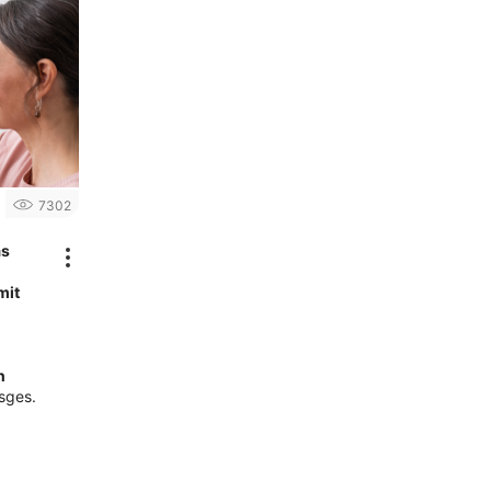
7302
as
mit
n
sges.