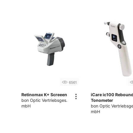
6561
Retinomax K+ Screeen
iCare ic100 Reboun
bon Optic Vertriebsges.
Tonometer
mbH
bon Optic Vertriebsge
mbH