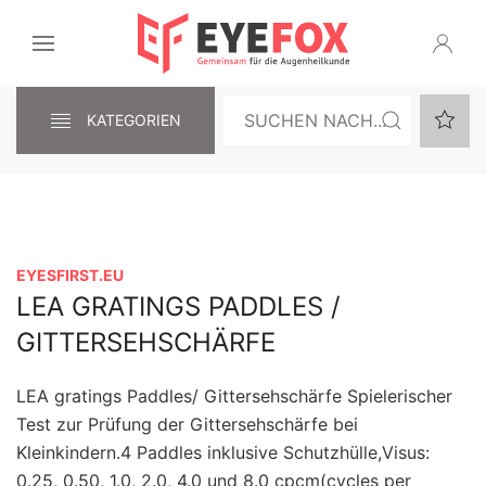
KATEGORIEN
EYESFIRST.EU
LEA GRATINGS PADDLES /
GITTERSEHSCHÄRFE
LEA gratings Paddles/ Gittersehschärfe Spielerischer
Test zur Prüfung der Gittersehschärfe bei
Kleinkindern.4 Paddles inklusive Schutzhülle,Visus:
0.25, 0.50, 1.0, 2.0, 4.0 und 8.0 cpcm(cycles per