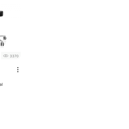
3370
al