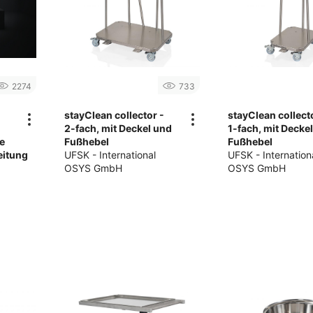
2274
733
stayClean collector -
stayClean collect
2-fach, mit Deckel und
1-fach, mit Decke
e
Fußhebel
Fußhebel
eitung
UFSK - International
UFSK - Internation
OSYS GmbH
OSYS GmbH
e