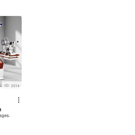
3514
t
sges.