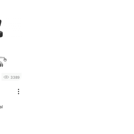
3389
al