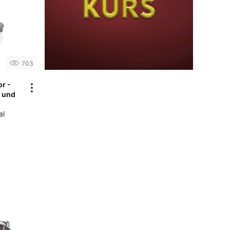
703
or -
l und
al