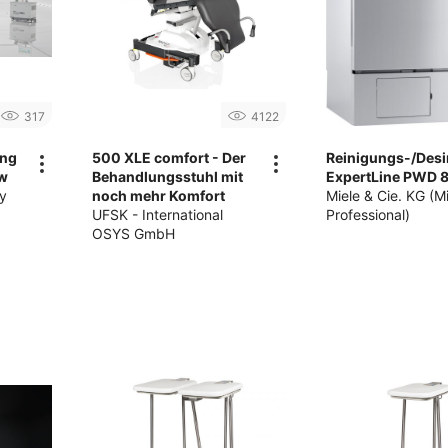
317
4122
ing
500 XLE comfort - Der
Reinigungs-/Desi
ow
Behandlungsstuhl mit
ExpertLine PWD 
y
noch mehr Komfort
Miele & Cie. KG (M
UFSK - International
Professional)
OSYS GmbH