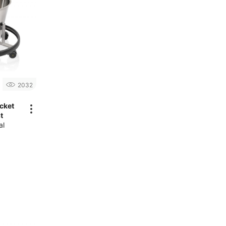
2032
cket
t
al