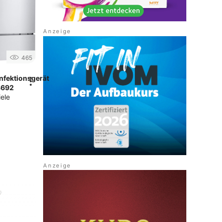
465
nfektionsgerät
8692
iele