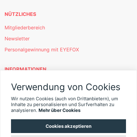
NÜTZLICHES
Mitgliederbereich
Newsletter
Personalgewinnung mit EYEFOX
INFORMATIONEN
Was ist EYEFOX – Ihre Möglichkeiten
Verwendung von Cookies
Werben mit EYEFOX
Wir nutzen Cookies (auch von Drittanbietern), um
Inhalte zu personalisieren und Surfverhalten zu
Kontakt
analysieren.
Mehr über Cookies
Datenschutz
Cookies akzeptieren
Impressum