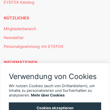
EYEFOX Katalog
NÜTZLICHES
Mitgliederbereich
Newsletter
Personalgewinnung mit EYEFOX
INFORMATIONEN
Was ist EYEFOX – Ihre Möglichkeiten
Verwendung von Cookies
Werben mit EYEFOX
Wir nutzen Cookies (auch von Drittanbietern), um
Inhalte zu personalisieren und Surfverhalten zu
Kontakt
analysieren.
Mehr über Cookies
Datenschutz
Cookies akzeptieren
Impressum