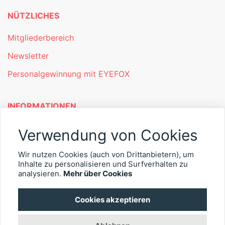
NÜTZLICHES
Mitgliederbereich
Newsletter
Personalgewinnung mit EYEFOX
INFORMATIONEN
Was ist EYEFOX – Ihre Möglichkeiten
Verwendung von Cookies
Werben mit EYEFOX
Wir nutzen Cookies (auch von Drittanbietern), um
Inhalte zu personalisieren und Surfverhalten zu
Kontakt
analysieren.
Mehr über Cookies
Datenschutz
Cookies akzeptieren
Impressum