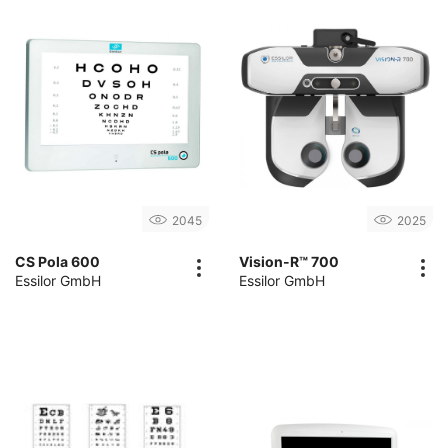
2045
2025
CS Pola 600
Vision-R™ 700
Essilor GmbH
Essilor GmbH