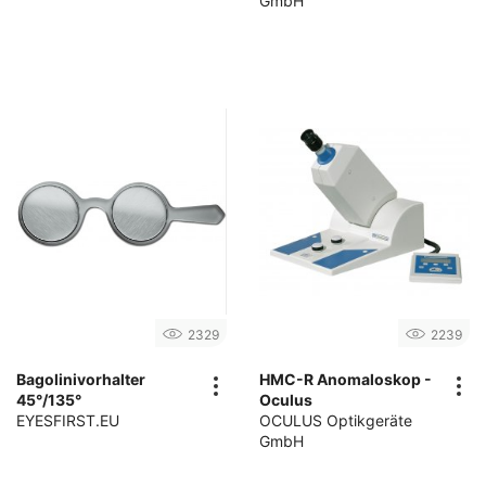
GmbH
2329
2239
Bagolinivorhalter
HMC-R Anomaloskop -
45°/135°
Oculus
EYESFIRST.EU
OCULUS Optikgeräte
GmbH