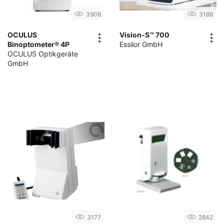
3908
3188
OCULUS
Vision-S™ 700
Binoptometer® 4P
Essilor GmbH
OCULUS Optikgeräte
GmbH
3177
2842