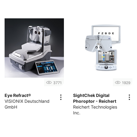
3771
1929
Eye Refract®
SightChek Digital
VISIONIX Deutschland
Phoroptor - Reichert
GmbH
Reichert Technologies
Inc.