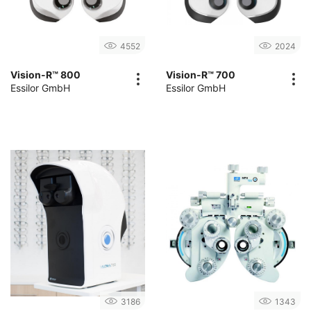
4552
2024
Vision-R™ 800
Vision-R™ 700
Essilor GmbH
Essilor GmbH
3186
1343