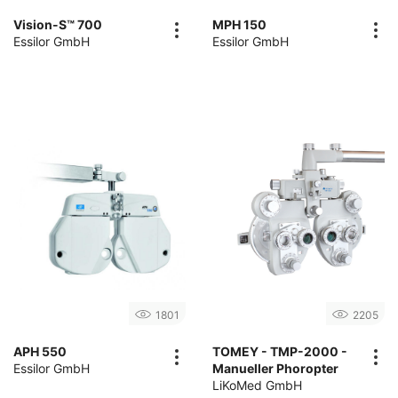
Vision-S™ 700
MPH 150
Essilor GmbH
Essilor GmbH
1801
2205
APH 550
TOMEY - TMP-2000 -
Essilor GmbH
Manueller Phoropter
LiKoMed GmbH