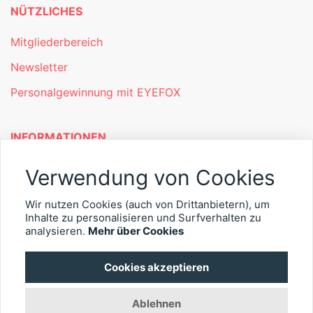
NÜTZLICHES
Mitgliederbereich
Newsletter
Personalgewinnung mit EYEFOX
INFORMATIONEN
Was ist EYEFOX – Ihre Möglichkeiten
Verwendung von Cookies
Werben mit EYEFOX
Wir nutzen Cookies (auch von Drittanbietern), um
Inhalte zu personalisieren und Surfverhalten zu
Kontakt
analysieren.
Mehr über Cookies
Datenschutz
Cookies akzeptieren
Impressum
Ablehnen
© 2026 EYEFOX UG (haftungsbeschränkt)