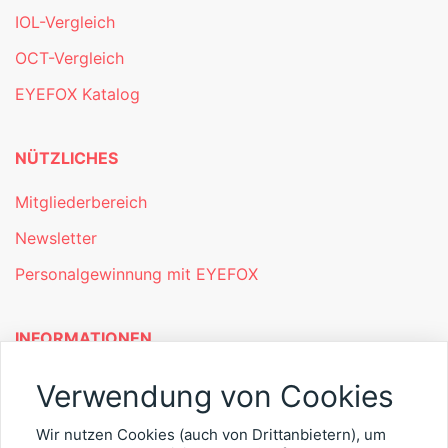
IOL-Vergleich
OCT-Vergleich
EYEFOX Katalog
NÜTZLICHES
Mitgliederbereich
Newsletter
Personalgewinnung mit EYEFOX
INFORMATIONEN
Was ist EYEFOX – Ihre Möglichkeiten
Verwendung von Cookies
Werben mit EYEFOX
Wir nutzen Cookies (auch von Drittanbietern), um