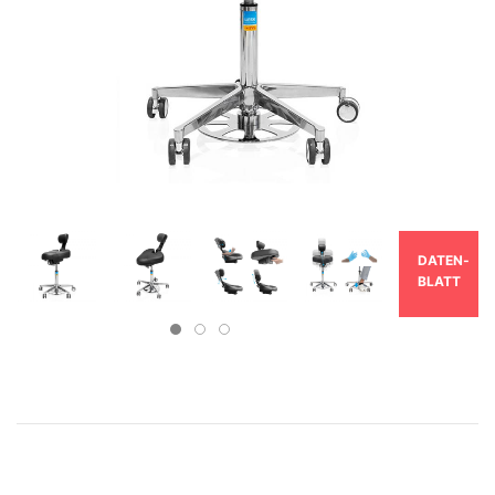
DATEN­
BLATT