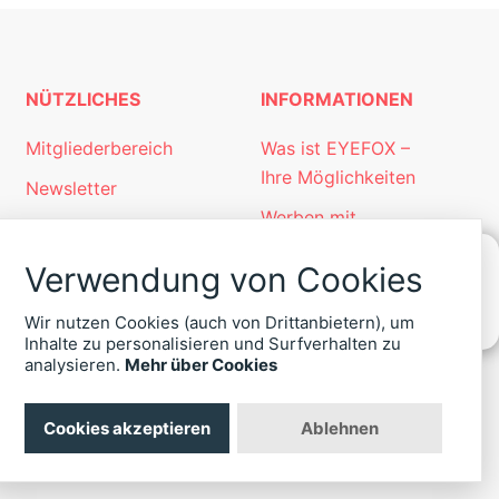
NÜTZLICHES
INFORMATIONEN
Mitgliederbereich
Was ist EYEFOX –
Ihre Möglichkeiten
Newsletter
Werben mit
Personalgewinnung
EYEFOX
mit EYEFOX
Verwendung von Cookies
Kontakt
KONTAKT
Wir nutzen Cookies (auch von Drittanbietern), um
Datenschutz
ZU
Inhalte zu personalisieren und Surfverhalten zu
EYEFOX
analysieren.
Mehr über Cookies
Impressum
+49
(30)
4036
Cookies akzeptieren
Ablehnen
422
-
0