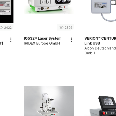
2422
2392
IQ532® Laser System
VERION™ CENTU
T)
IRIDEX Europe GmbH
Link USB
Alcon Deutschlan
GmbH