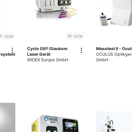
3336
3178
Cyclo G6® Glaukom
Mesotest II - Ocu
rsystem
Laser Gerät
OCULUS Optikger
IRIDEX Europe GmbH
GmbH