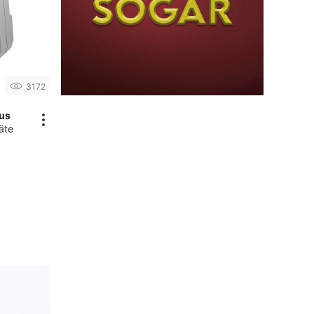
3172
lus
äte