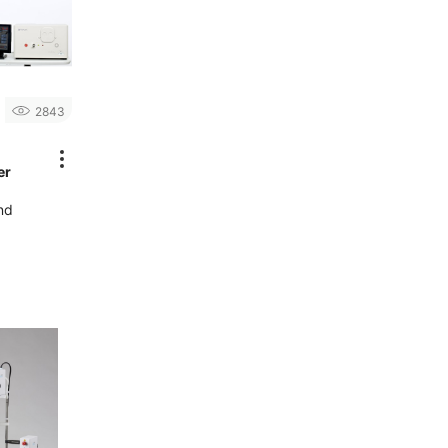
2843
er
nd