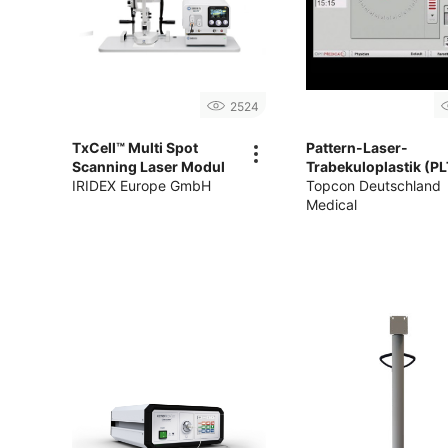
2524
TxCell™ Multi Spot
Pattern-Laser-
Scanning Laser Modul
Trabekuloplastik (PL
IRIDEX Europe GmbH
Topcon Deutschland
Medical