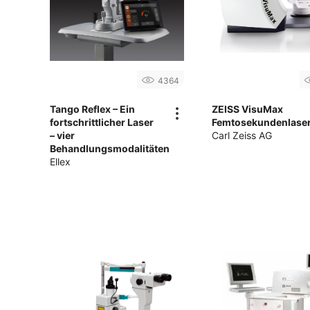
4364
Tango Reflex – Ein
ZEISS VisuMax
fortschrittlicher Laser
Femtosekundenlase
– vier
Carl Zeiss AG
Behandlungsmodalitäten
Ellex