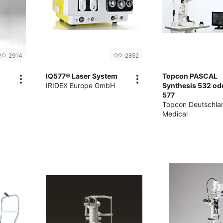
2914
2852
IQ577® Laser System
Topcon PASCAL
IRIDEX Europe GmbH
Synthesis 532 od
577
Topcon Deutschla
Medical