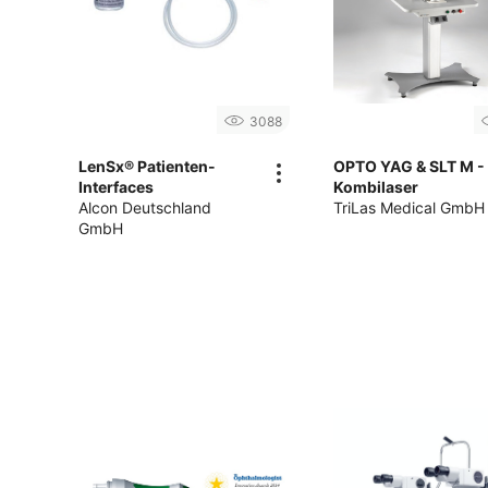
3088
LenSx® Patienten-
OPTO YAG & SLT M -
Interfaces
Kombilaser
Alcon Deutschland
TriLas Medical GmbH
GmbH