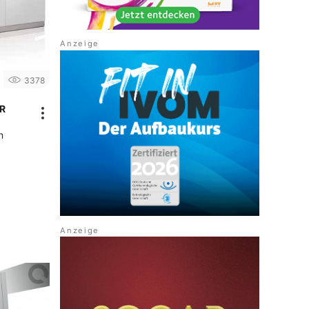
3378
IR
n