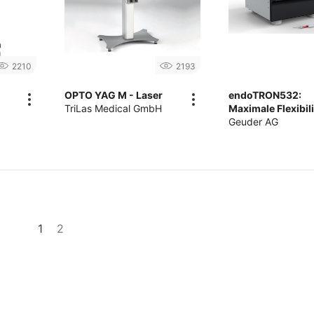
2210
2193
r
OPTO YAG M - Laser
endoTRON532:
TriLas Medical GmbH
Maximale Flexibili
Geuder AG
1
2