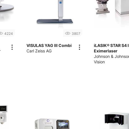
4224
3807
VISULAS YAG III Combi
iLASIK® STAR S4 
r
Carl Zeiss AG
Eximerlaser
Johnson & Johnso
Vision