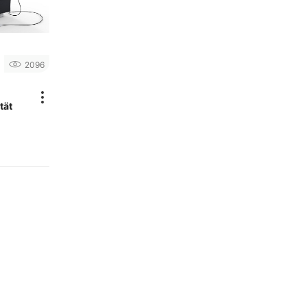
2096
tät