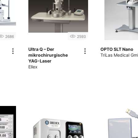
2686
2593
Ultra Q – Der
OPTO SLT Nano
mikrochirurgische
TriLas Medical G
YAG-Laser
Ellex