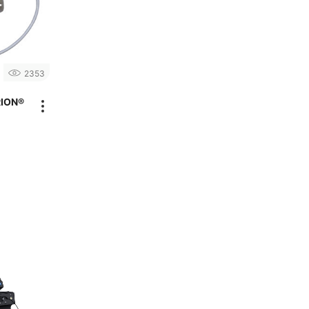
2353
RION®
d