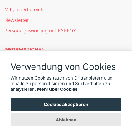
Mitgliederbereich
Newsletter
Personalgewinnung mit EYEFOX
INFORMATIONEN
Was ist EYEFOX – Ihre Möglichkeiten
Verwendung von Cookies
Werben mit EYEFOX
Wir nutzen Cookies (auch von Drittanbietern), um
Inhalte zu personalisieren und Surfverhalten zu
Kontakt
analysieren.
Mehr über Cookies
Datenschutz
Cookies akzeptieren
Impressum
Ablehnen
© 2026 EYEFOX UG (haftungsbeschränkt)