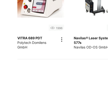
1996
VITRA 689 PDT
Navilas® Laser Syst
Polytech Domilens
577s
GmbH
Navilas OD-OS Gmb